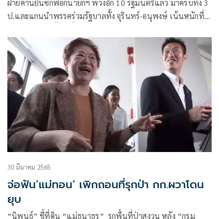
แถม
ฝ่ายค้านยื่นซักฟอกนายกฯ พ่วงอีก 10 รัฐมนตรีแล้ว มาครบทั้ง 3
ป.และแกนนำพรรคร่วมรัฐบาลทั้ง จุรินทร์-อนุพงษ์ เน้นหนักที่
ลุงตู่ซัดจนไม่มีชิ้นดี ทั้งไม่ซื่อสัตย์-ไร้ภูมิปัญญา-ไร้องค์ความรู้-ไร้
จิตสำนึกรับผิดชอบ
30 มีนาคม 2565
จ่อฟัน‘แม่ทอน’ เพิกถอนที่รุกป่า กก.ผวาโดน
ยุบ
“นิพนธ์” ชี้ที่ดิน “แม่ธนาธร” รุกพื้นที่ป่าสงวน หลัง “กรม