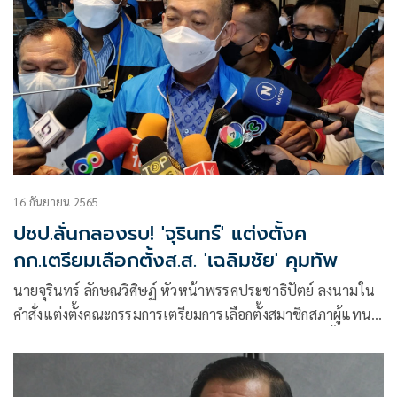
16 กันยายน 2565
ปชป.ลั่นกลองรบ! 'จุรินทร์' แต่งตั้งค
กก.เตรียมเลือกตั้งส.ส. 'เฉลิมชัย' คุมทัพ
นายจุรินทร์ ลักษณวิศิษฏ์ หัวหน้าพรรคประชาธิปัตย์ ลงนามใน
คำสั่งแต่งตั้งคณะกรรมการเตรียมการเลือกตั้งสมาชิกสภาผู้แทน
ราษฎร พรรคประชาธิปัตย์ โดยระบุว่า เพื่อให้การเลือกตั้ง
ส.ส.ของพรรคประชาธิปัตย์เป็นไปตามกฎหมาย ด้วยความ
เรียบร้อย มีประสิทธิภาพ