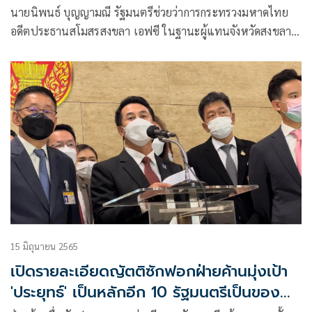
นายนิพนธ์ บุญญามณี รัฐมนตรีช่วยว่าการกระทรวงมหาดไทย
อดีตประธานสโมสรสงขลา เอฟซี ในฐานะผู้แทนจังหวัดสงขลา
เข้าหารือกับ พล.ต.อ. ดร. สมยศ พุ่มพันธุ์ม่วง นายกสมาคมฯ
และ พาทิศ ศุภะพงษ์ เลขาธิการสมาคมฯ เสนอจังหวัดสงขลา ท่ี่
สนามกีฬาติณสูลานนท์ ิ พร้อมเต็มร้อยในการขอเป็นเจ้าภาพ
จัดการแข่งขันฟุตบอล International ‘A’ Match ในช่วงปฏิทิน
ฟีฟ่า เดย์ วันที่ 19-27 กันยายน 2565 ซึ่งการแข่งขันดังกล่าวจะ
จัดเป็นแบบทัวร์นาเมนต์ 4 ทีม
15 มิถุนายน 2565
เปิดรายละเอียดญัตติซักฟอกฝ่ายค้านมุ่งเป้า
'ประยุทธ์' เป็นหลักอีก 10 รัฐมนตรีเป็นของ