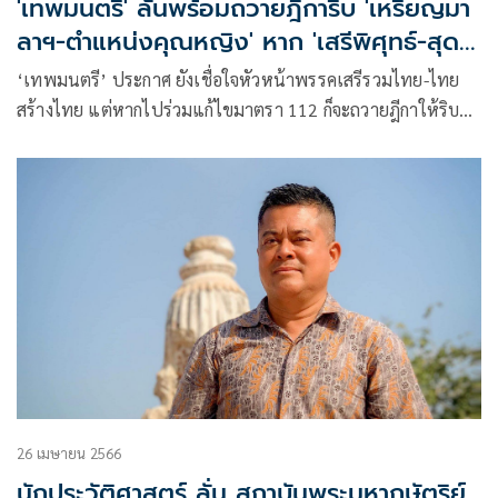
'เทพมนตรี' ลั่นพร้อมถวายฎีการิบ 'เหรียญมา
ลาฯ-ตำแหน่งคุณหญิง' หาก 'เสรีพิศุทธ์-สุดา
รัตน์' ร่วมแก้ ม.112
‘เทพมนตรี’ ประกาศ ยังเชื่อใจหัวหน้าพรรคเสรีรวมไทย-ไทย
สร้างไทย แต่หากไปร่วมแก้ไขมาตรา 112 ก็จะถวายฎีกาให้ริบ
เหรียญมาลา-ตำแหน่งคุณหญิง เพราะเกินความจำเป็นต้องมี
26 เมษายน 2566
นักประวัติศาสตร์ ลั่น สถาบันพระมหากษัตริย์