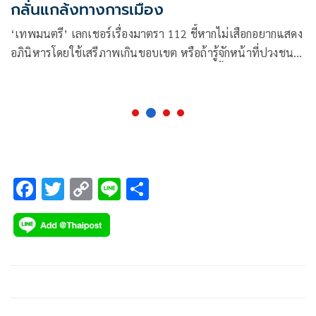
กลั่นแกล้งทางการเมือง
‘เทพมนตรี’ เลกเชอร์เรื่องมาตรา 112 ชี้หากไม่เสือกอยากแสดง
อภินิหารโดยใช้เสรีภาพเกินขอบเขต หรือถ้ารู้จักหน้าที่ปวงชน
ชาวไทยก็ไม่มีความผิด และไม่ต้องกลัวมาตรานี้
F
T
C
Li
S
ac
wi
o
n
h
e
tt
p
e
ar
b
er
y
e
o
Li
o
n