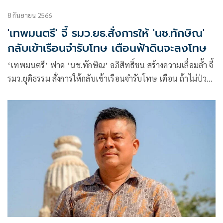
8 กันยายน 2566
'เทพมนตรี' จี้ รมว.ยธ.สั่งการให้ 'นช.ทักษิณ'
กลับเข้าเรือนจำรับโทษ เตือนฟ้าดินจะลงโทษ
‘เทพมนตรี’ ฟาด ‘นช.ทักษิณ’ อภิสิทธิ์ชน สร้างความเลื่อมล้ำ จี้
รมว.ยุติธรรม สั่งการให้กลับเข้าเรือนจำรับโทษ เตือน ถ้าไม่ป่วย
จริงแต่ทำมายาว่าป่วยไข้ พระท่านว่าเป็นความผิดกระทำต่อสิ่ง
ศักดิ์สิทธิ์ ฟ้าดินจะลงโทษ