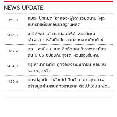
k
k
NEWS UPDATE
อมตะ ปักหมุด ‘ฮาลอง-ฟู้เถาะเวียดนาม ’ผุด
14:48 น.
สมาร์ทซิตี้รับคลื่นย้ายฐานผลิต
เศร้า! พบ 'เต้ ดราก้อนไฟว์' เสียชีวิตใน
14:46 น.
เจ้าพระยา หลังปั่นจักรยานออกจากบ้านตี 4
สถ. แจงยิบ ปมยกเลิกจัดสอบข้าราชการท้อง
14:45 น.
ถิ่น ปี 66 ชี้ป้องกันทุจริต หวั่นรัฐเสียหาย
ครูเล่านาทีระทึก! ถูกจ่อยิงระยะเผาขน หลบทัน
14:34 น.
รอดหวุดหวิด
นครปฐมดัน ‘กล้วยไม้-สินค้าเกษตรคุณภาพ’
14:30 น.
สร้างมูลค่าเศรษฐกิจฐานราก ตั้งเป้าเงินสะพัด
10 ล้านบาท