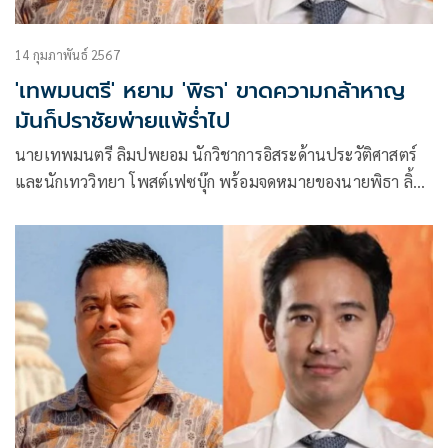
14 กุมภาพันธ์ 2567
'เทพมนตรี' หยาม 'พิธา' ขาดความกล้าหาญ
มันก็ปราชัยพ่ายแพ้ร่ำไป
นายเทพมนตรี ลิมปพยอม นักวิชาการอิสระด้านประวัติศาสตร์
และนักเทววิทยา โพสต์เฟซบุ๊ก พร้อมจดหมายของนายพิธา ลิ้ม
เจริญรัตน์ ส.ส.บัญชีรายชื่อ พรรคก้าวไกล ที่เขียนถึง
น.ส.ทานตะวัน ตัวตุลานนท์ ผู้ต้องหาคดีม. 112 ว่า