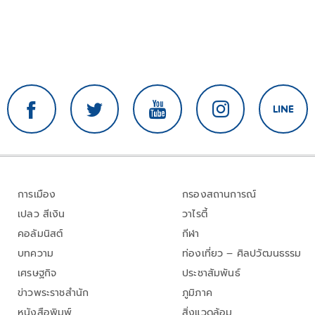
การเมือง
กรองสถานการณ์
เปลว สีเงิน
วาไรตี้
คอลัมนิสต์
กีฬา
บทความ
ท่องเที่ยว – ศิลปวัฒนธรรม
เศรษฐกิจ
ประชาสัมพันธ์
ข่าวพระราชสำนัก
ภูมิภาค
หนังสือพิมพ์
สิ่งแวดล้อม