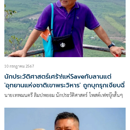
10 กรกฎาคม 2567
นักประวัติศาสตร์เศร้า!แห่Saveทับลานแต่
'อุทยานแห่งชาติเขาพระวิหาร' ถูกบุกรุกเงียบฉี่
นายเทพมนตรี ลิมปพยอม นักประวัติศาสตร์ โพสต์เฟซบุ๊กสั้นๆ