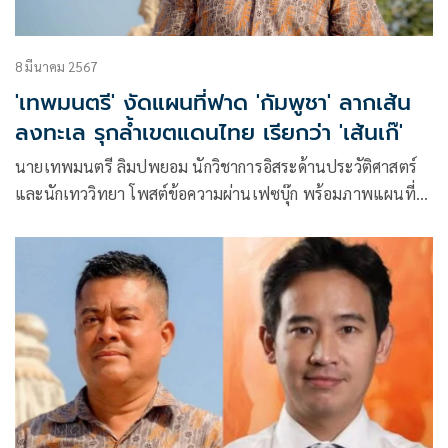
8 มีนาคม 2567
'เทพมนตรี' งัดแผนที่ฟาด 'กัมพูชา' ลากเส้น
ลงทะเล รุกล้ำเขตแดนไทย เรียกว่า 'เส้นเก๊'
นายเทพมนตรี ลิมปพยอม นักวิชาการอิสระด้านประวัติศาสตร์
และนักเทววิทยา โพสต์ข้อความผ่านเฟซบุ๊ก พร้อมภาพแผนที่
เส้นเขตแดนระหว่างไทยกับกัมพูชา ว่า