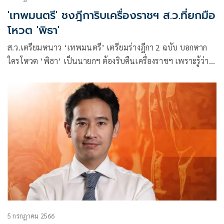
'เทพมนตรี' ชงฎีการิบเครื่องราชฯ ส.ว.ที่ยกมือ
โหวต 'พิธา'
ส.ว.เตรียมหนาว ‘เทพมนตรี’ เตรียมร่างฎีกา 2 ฉบับ บอกหาก
ใครโหวต ‘พิธา’ เป็นนายกฯ ต้องริบคืนเครื่องราชฯ เพราะรู้ว่ามี
การแก้ไข 112 พร้อมให้สอบจริยธรรมกระทำขัดคำวินิจฉัยศาล
รธน.
5 กรกฎาคม 2566