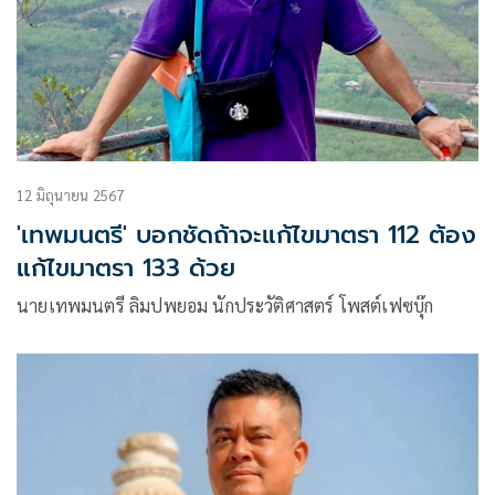
12 มิถุนายน 2567
'เทพมนตรี' บอกชัดถ้าจะแก้ไขมาตรา 112 ต้อง
แก้ไขมาตรา 133 ด้วย
นายเทพมนตรี ลิมปพยอม นักประวัติศาสตร์ โพสต์เฟซบุ๊ก