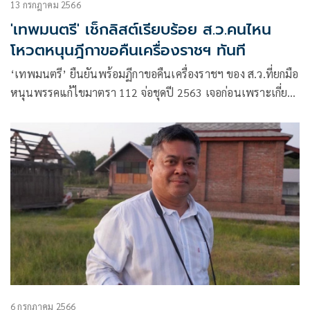
13 กรกฎาคม 2566
'เทพมนตรี' เช็กลิสต์เรียบร้อย ส.ว.คนไหน
โหวตหนุนฎีกาขอคืนเครื่องราชฯ ทันที
‘เทพมนตรี’ ยืนยันพร้อมฏีกาขอคืนเครื่องราชฯ ของ ส.ว.ที่ยกมือ
หนุนพรรคแก้ไขมาตรา 112 จ่อชุดปี 2563 เจอก่อนเพราะเกี่ยว
พัน 3 รัชกาล
6 กรกฎาคม 2566