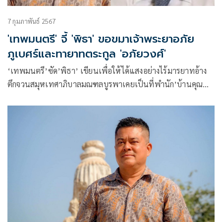
7 กุมภาพันธ์ 2567
'เทพมนตรี' จี้ 'พิธา' ขอขมาเจ้าพระยาอภัย
ภูเบศร์และทายาทตระกูล 'อภัยวงศ์'
‘เทพมนตรี’ซัด’พิธา’ เขียนเพื่อให้ได้แสงอย่างไร้มารยาทอ้าง
ตึกจวนสมุหเทศาภิบาลมณฑลบูรพาเคยเป็นที่พำนัก’บ้านคุณ
ยาย’ เมื่อทายาทคนในตระกูลอภัยวงศ์ออกมาปฏิเสธว่าไม่รู้จัก
พิธาและไม่เคยนับเป็นเครือญาติ ‘พิธา’ควรขอขมาเจ้าพระยา
อภัยภูเบศร์และทายาทตระกูล’อภัยวงศ์’