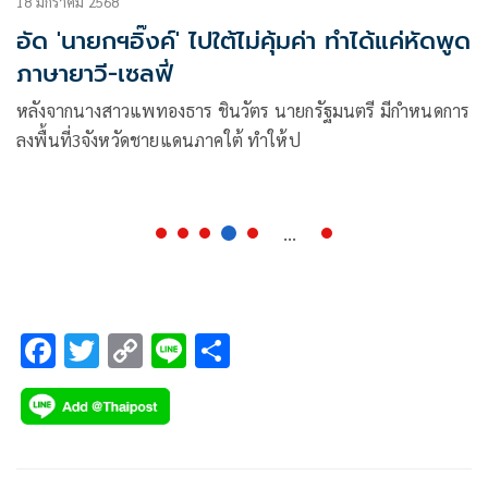
18 มกราคม 2568
อัด 'นายกฯอิ๊งค์' ไปใต้ไม่คุ้มค่า ทำได้แค่หัดพูด
ภาษายาวี-เซลฟี่
หลังจากนางสาวแพทองธาร ชินวัตร นายกรัฐมนตรี มีกำหนดการ
ลงพื้นที่3จังหวัดชายแดนภาคใต้ ทำให้ป
...
F
T
C
Li
S
ac
wi
o
n
h
e
tt
p
e
ar
b
er
y
e