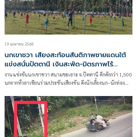
19 เมษายน 2568
นกเขาชวา เสียงสะท้อนสันติภาพชายแดนใต้
แข่งสนั่นปัตตานี เงินสะพัด-มิตรภาพไร้
พรมแดน
งานแข่งขันนกเขาชวา สนามชะเอาะ จ.ปัตตานี คึกคักกว่า 1,500
นกจากทั่วอาเซียนร่วมประชันเสียงขัน ดึงนักเลี้ยงนก–นักท่อง
เที่ยวข้ามประเทศ เงินหมุนเวียนหลายล้าน ส่งเสริมสันติภาพ
ช่วยเด็กยากไร้ และสร้างอาชีพในชุมชน