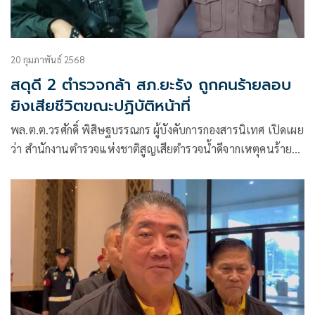
20 กุมภาพันธ์ 2568
สดุดี 2 ตำรวจกล้า สภ.ยะรัง ถูกคนร้ายลอบ
ยิงเสียชีวิตขณะปฏิบัติหน้าที่
พล.ต.ต.วรศักดิ์ พิสิษฐบรรณกร ผู้บังคับการกองสารนิเทศ เปิดเผย
ว่า สำนักงานตำรวจแห่งชาติสูญเสียตำรวจน้ำดีจากเหตุคนร้าย
ลอบยิงเจ้าหน้าที่ตำรวจ สภ.ยะรัง จ.ปัตตานี เสียชีวิตขณะปฏิบัติ
หน้าที่ จำนวน 2 นาย โดยเหตุการณ์ดังกล่าวเกิดขึ้นเมื่อเวลา
ประมาณ 23.25 น.