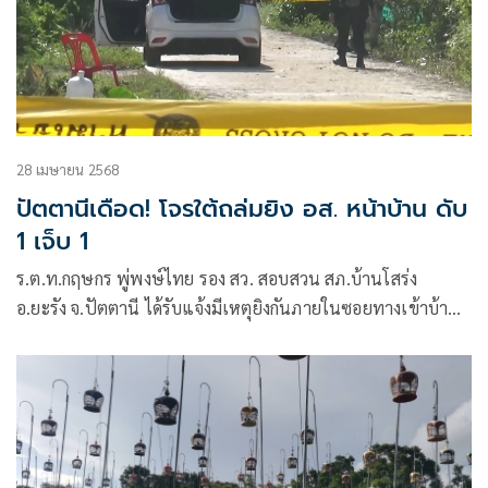
28 เมษายน 2568
ปัตตานีเดือด! โจรใต้ถล่มยิง อส. หน้าบ้าน ดับ
1 เจ็บ 1
ร.ต.ท.กฤษกร พู่พงษ์ไทย รอง สว. สอบสวน สภ.บ้านโสร่ง
อ.ยะรัง จ.ปัตตานี ได้รับแจ้งมีเหตุยิงกันภายในซอยทางเข้าบ้าน
เลขที่ 2/15 ต.เขาตูม อ.ยะรัง