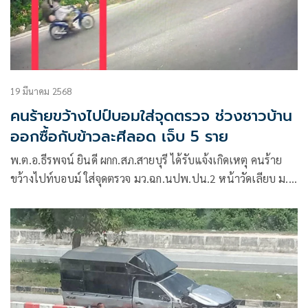
19 มีนาคม 2568
คนร้ายขว้างไปป์บอมใส่จุดตรวจ ช่วงชาวบ้าน
ออกซื้อกับข้าวละศีลอด เจ็บ 5 ราย
พ.ต.อ.ธีรพจน์ ยินดี ผกก.สภ.สายบุรี ได้รับแจ้งเกิดเหตุ คนร้าย
ขว้างไปท์บอบม์ ใส่จุดตรวจ มว.ฉก.นปพ.ปน.2 หน้าวัดเลียบ ม.2
ต.ตะลุบัน อ.สายบุรี จ.ปัตตานี เป็นเหตุให้ชาวบ้านได้รับบาด
เจ็บ5ราย