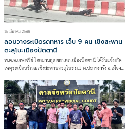
15 มีนาคม 2568
ลอบวางระเบิดรถทหาร เจ็บ 9 คน เชิงสะพาน
ตะลุโบะเมืองปัตตานี
พ.ต.อ.เจฟฟรีย์ ไศลมานกุล ผกก.สภ.เมืองปัตตานี ได้รับแจ้งเกิด
เหตุระเบิดบริเวณเชิงสะพานตะลุโบะ ม.1 ต.ปะกาฮารัง อ.เมือง
จ.ปัตตานี หลังได้รับแจ้งจึงได้นำกำลังไปที่เกิดเหตุพร้อมปิดเส้น
ทางดังกล่าวชั่วคราว จากนั้นประสานชุดเก็บวัตถุระเบิดเข้ามา
ตรวจสอบ