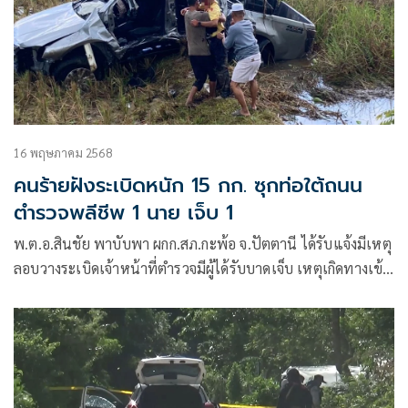
16 พฤษภาคม 2568
คนร้ายฝังระเบิดหนัก 15 กก. ซุกท่อใต้ถนน
ตำรวจพลีชีพ 1 นาย เจ็บ 1
พ.ต.อ.สินชัย พาบับพา ผกก.สภ.กะพ้อ จ.ปัตตานี ได้รับแจ้งมีเหตุ
ลอบวางระเบิดเจ้าหน้าที่ตำรวจมีผู้ได้รับบาดเจ็บ เหตุเกิดทางเข้า
หมู่บ้านบีติง ม.5 ต.ตะโละดือรามัน หลังได้รับแจ้งจึงประสานชุด
เก็บกู้วัตถุระเบิดเข้าตรวจสอบ