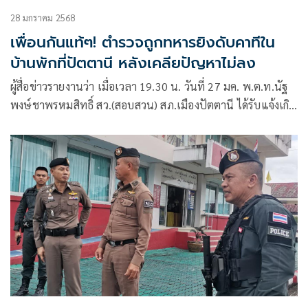
28 มกราคม 2568
เพื่อนกันแท้ๆ! ตำรวจถูกทหารยิงดับคาทีใน
บ้านพักที่ปัตตานี หลังเคลียปัญหาไม่ลง
ผู้สื่อข่าวรายงานว่า เมื่อเวลา 19.30 น. วันที่ 27 มค. พ.ต.ท.นัฐ
พงษ์ชาพรหมสิทธิ์ สว.(สอบสวน) สภ.เมืองปัตตานี ได้รับแจ้งเกิด
เหตุยิงกัน มีผู้เสียชีวิตเหตุเ