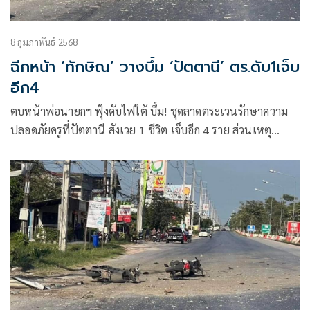
8 กุมภาพันธ์ 2568
ฉีกหน้า ‘ทักษิณ’ วางบึ้ม ‘ปัตตานี’ ตร.ดับ1เจ็บ
อีก4
ตบหน้าพ่อนายกฯ ฟุ้งดับไฟใต้ บึ้ม! ชุดลาดตระเวนรักษาความ
ปลอดภัยครูที่ปัตตานี สังเวย 1 ชีวิต เจ็บอีก 4 ราย ส่วนเหตุ
ระเบิดรถกระเช้าที่รือเสาะ คาดฝีมือกลุ่มซิ