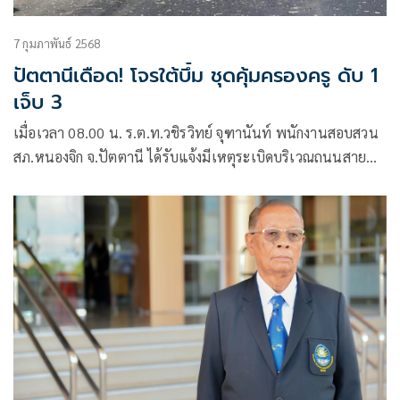
7 กุมภาพันธ์ 2568
ปัตตานีเดือด! โจรใต้บึ้ม ชุดคุ้มครองครู ดับ 1
เจ็บ 3
เมื่อเวลา 08.00 น. ร.ต.ท.วชิรวิทย์ จุฑานันท์ พนักงานสอบสวน
สภ.หนองจิก จ.ปัตตานี ได้รับแจ้งมีเหตุระเบิดบริเวณถนนสาย
ปัตตานี-หาดใหญ่ บ้านดอนยาง ต.บ่อทอง หลังรับแจ้งจึงได้นำ
กำลังพร้อมชุดเก็บกู้วัตถุระเบิดไปที่เกิดเหตุ