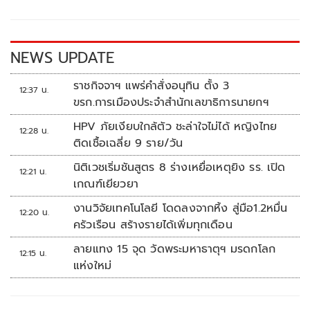
o
Li
o
n
k
k
NEWS UPDATE
ราชกิจจาฯ แพร่คำสั่งอนุทิน ตั้ง 3
12:37 น.
ขรก.การเมืองประจำสำนักเลขาธิการนายกฯ
HPV ภัยเงียบใกล้ตัว ชะล่าใจไม่ได้ หญิงไทย
12:28 น.
ติดเชื้อเฉลี่ย 9 ราย/วัน
นิติเวชเริ่มชันสูตร 8 ร่างเหยื่อเหตุยิง รร. เปิด
12:21 น.
เกณฑ์เยียวยา
งานวิจัยเทคโนโลยี โดดลงจากหิ้ง สู่มือ1.2หมื่น
12:20 น.
ครัวเรือน สร้างรายได้เพิ่มทุกเดือน
ลายแทง 15 จุด วัดพระมหาธาตุฯ มรดกโลก
12:15 น.
แห่งใหม่