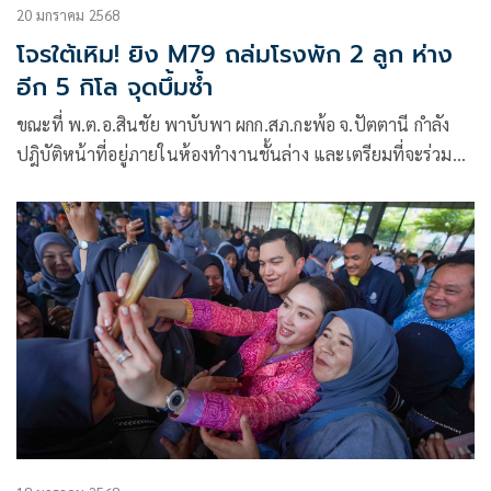
20 มกราคม 2568
โจรใต้เหิม! ยิง M79 ถล่มโรงพัก 2 ลูก ห่าง
อีก 5 กิโล จุดบึ้มซ้ำ
ขณะที่ พ.ต.อ.สินชัย พาบับพา ผกก.สภ.กะพ้อ จ.ปัตตานี กำลัง
ปฎิบัติหน้าที่อยู่ภายในห้องทำงานชั้นล่าง และเตรียมที่จะร่วม
แถวกำลังหน้า สภ. ปรากฏว่าได้ยินเสียงระเบิดสนั่นหวั่นไหว