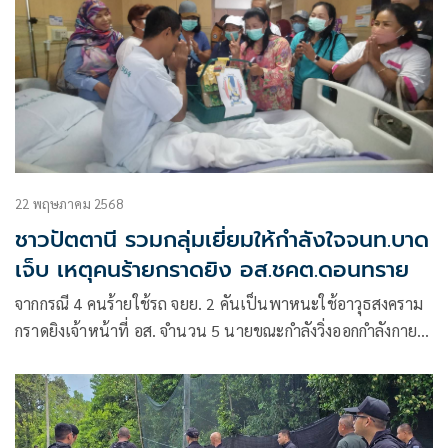
22 พฤษภาคม 2568
ชาวปัตตานี รวมกลุ่มเยี่ยมให้กำลังใจจนท.บาด
เจ็บ เหตุคนร้ายกราดยิง อส.ชคต.ดอนทราย
จากกรณี 4 คนร้ายใช้รถ จยย. 2 คันเป็นพาหนะใช้อาวุธสงคราม
กราดยิงเจ้าหน้าที่ อส. จำนวน 5 นายขณะกำลังวิ่งออกกำลังกาย
บนถนนภายในหมู่บ้านระเวง ม.3 ต.ดอนทราย อ.ไม้แก่น
จ.ปัตตานี ซึ่งอยู่ใกล้ฐานปฏิบัติการณ์ชุดคุ้มครองตำบลไม้แก่น