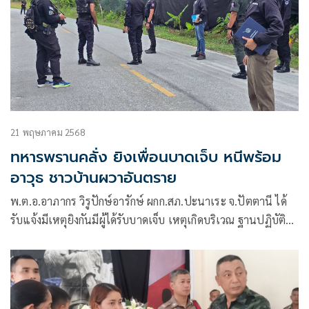
21 พฤษภาคม 2568
ทหารพรานคลั่ง ยิงเพื่อนบาดเจ็บ หนีพร้อม
อาวุธ ชาวบ้านผวาอันตราย
พ.ต.อ.อาภากร วิรูปักษ์อารักษ์ ผกก.สภ.ปะนาเระ จ.ปัตตานี ได้
รับแจ้งมีเหตุยิงกันมีผู้ได้รับบาดเจ็บ เหตุเกิดบริเวณ ฐานปฏิบัติ
การณ์กองร้อย ฉก.ทพ. 4215 ม.5 ต.บ้านน้ำบ่อ อ.ปะนาเระ หลัง
ได้รับแจ้งจึงนำกำลังไปตรวจสอบ เมื่อไปถึงพบว่าเหตุดังกล่