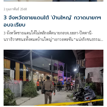
2 กุมภาพันธ์ 2568
3 จังหวัดชายแดนใต้ 'บ้านใหญ่' กวาดนายกฯ
อบจ.เรียบ
3 จังหวัดชายแดนใต้ไม่พลิกอดีตนายกอบจ.ยะลา-ปัตตานี-
นราธิวาสชนะทั้งหมดบ้านใหญ่”เยาวอหะซัน”แน่จริงชนธรรม
นัส-ชาดา -ภูมิใจไทย-กล้าธรรมคว้าชัยสำเร็จ