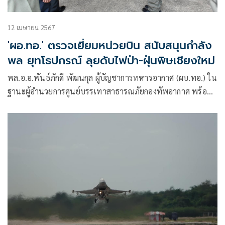
12 เมษายน 2567
'ผอ.ทอ.' ตรวจเยี่ยมหน่วยบิน สนับสนุนกำลัง
พล ยุทโธปกรณ์ ลุยดับไฟป่า-ฝุ่นพิษเชียงใหม่
พล.อ.อ.พันธ์ภักดี พัฒนกุล ผู้บัญชาการทหารอากาศ (ผบ.ทอ.) ใน
ฐานะผู้อำนวยการศูนย์บรรเทาสาธารณภัยกองทัพอากาศ พร้อม
ด้วย พล.อ.อ.วรกฤต