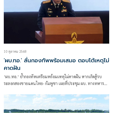
10 ตุลาคม 2568
'ผบ.ทอ.' ลั่นกองทัพพร้อมเสมอ ตอบโต้เหตุไม่
คาดฝัน
‘ผบ.ทอ.’ ย้ำกองทัพเตรียมพร้อมเหตุไม่คาดฝัน หากเกิดสู้รบ
ระลอกสองชายแดนไทย- กัมพูชา เผยที่ประชุม ผบ. ทางทหาร
ไม่ได้คุยเฉพาะเรื่องบ้านหนองจาน แต่หารือภาพรวม
สถานการณ์