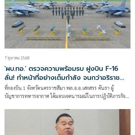
7 ตุลาคม 2568
'ผบ.ทอ.' ตรวจความพร้อมรบ ฝูงบิน F-16
ลั่น! ทำหน้าที่อย่างเต็มกำลัง จนกว่าอริราช
ศัตรูหมดสิ้น
ที่กองบิน 1 จังหวัดนครราชสีมา พล.อ.อ.เสกสรร คันธา ผู้
บัญชาการทหารอากาศ ได้มอบเจตนารมณ์ในการปฏิบัติภารกิจ
ปกป้องอธิปไตยขอ