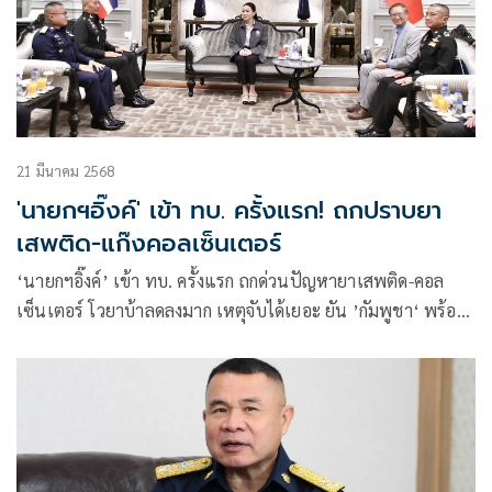
21 มีนาคม 2568
'นายกฯอิ๊งค์' เข้า ทบ. ครั้งแรก! ถกปราบยา
เสพติด-แก๊งคอลเซ็นเตอร์
‘นายกฯอิ๊งค์’ เข้า ทบ. ครั้งแรก ถก​ด่วนปัญหา​ยาเสพติด​-คอล
เซ็นเตอร์ โวยาบ้าลดลงมาก เหตุจับได้เยอะ ยัน ’กัมพูชา‘ พร้อม
ร่วมมือไทยปราบแก๊งคอล 100% ปัดตอบโยงสัมพันธ์​ ‘ทักษิณ​ -​
ฮุนเซน​’