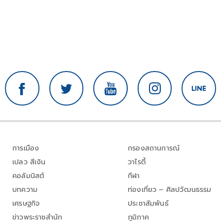
การเมือง
กรองสถานการณ์
เปลว สีเงิน
วาไรตี้
คอลัมนิสต์
กีฬา
บทความ
ท่องเที่ยว – ศิลปวัฒนธรรม
เศรษฐกิจ
ประชาสัมพันธ์
ข่าวพระราชสำนัก
ภูมิภาค