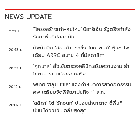
o
n
k
k
NEWS UPDATE
“โครงสร้างเก่า-คนใหม่”บีอาร์เอ็น รัฐตรึงกำลัง
0:01 น.
รักษาพื้นที่ปลอดภัย
ทัพนักบิด 'ฮอนด้า เรซซิ่ง ไทยแลนด์' ลุ้นล่าโพ
20:43 น.
เดียม ARRC สนาม 4 ที่มัลดาลิกา
‘ศุภมาส’ สั่งเข้มตรวจคลินิกเสริมความงาม ย้ำ
20:32 น.
โฆษณาราคาต้องจ่ายจริง
พี่ชาย 'ฮลุน โซโล่' แจ้งกำหนดการสวดอภิธรรม
20:12 น.
ศพ เตรียมจัดพิธีฌาปนกิจ 11 ส.ค.
'ลลิดา' โต้ 'รักชนก' ปมงบน้ำบาดาล ชี้พื้นที่
20:07 น.
ปชน.ได้วงเงินเฉลี่ยสูงสุด