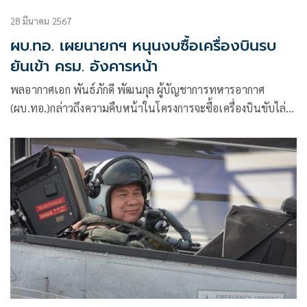
28 มีนาคม 2567
ผบ.ทอ. เผยนายกฯ หนุนงบซื้อเครื่องบินรบ
ยันเข้า ครม. อังคารหน้า
พลอากาศเอก พันธ์ภักดี พัฒนกุล ผู้บัญชาการทหารอากาศ
(ผบ.ทอ.)กล่าวถึงความคืบหน้าในโครงการจะซื้อเครื่องบินขับไล่
ฝูงใหม่ทดแทนว่า คณะกรรมการคัดเลือกแบบฯ ที่มีเสนาธิการ
ทหารอากาศเป็นประธาน กำลังดำเนินการอยู่โดย และในเดือน
พฤษภาคมนี้จะทำเวิร์คช็อปทั้