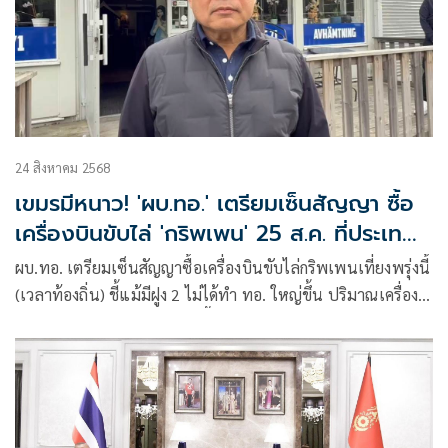
24 สิงหาคม 2568
เขมรมีหนาว! 'ผบ.ทอ.' เตรียมเซ็นสัญญา ซื้อ
เครื่องบินขับไล่ 'กริพเพน' 25 ส.ค. ที่ประเทศ
สวีเดน
ผบ.ทอ. เตรียมเซ็นสัญญาซื้อเครื่องบินขับไล่กริพเพนเที่ยงพรุ่งนี้
(เวลาท้องถิ่น) ชี้แม้มีฝูง 2 ไม่ได้ทำ ทอ. ใหญ่ขึ้น ปริมาณเครื่อง
น้อยลง แต่ประสิทธิภาพมากขึ้น ขอบคุณออกแบบผ้าไทยสุรินทร์
ลายแม่ย่านางกริพเพน เป็นกำลังใจให้ลูกทัพฟ้า