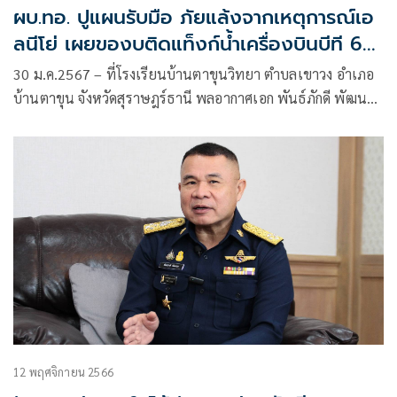
ผบ.ทอ. ปูแผนรับมือ ภัยแล้งจากเหตุการณ์เอ
ลนีโย่ เผยของบติดแท็งก์น้ำเครื่องบินบีที 67
สกัดไฟป่า
30 ม.ค.2567 – ที่โรงเรียนบ้านตาขุนวิทยา ตำบลเขาวง อำเภอ
บ้านตาขุน จังหวัดสุราษฎร์ธานี พลอากาศเอก พันธ์ภักดี พัฒนกุล
ผู้บัญชาการทหารอากาศ เปิดเผยภายหลังแต่กิจกรรมมิตรประชา
ว่า
12 พฤศจิกายน 2566