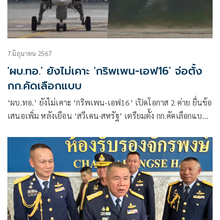
7 มิถุนายน 2567
'ผบ.ทอ.' ยังไม่เคาะ 'กริพเพน-เอฟ16' จ่อตั้ง
กก.คัดเลือกแบบ
‘ผบ.ทอ.’ ยังไม่เคาะ ‘กริพเพน-เอฟ16’ เปิดโอกาส 2 ค่าย ยื่นข้อ
เสนอเพิ่ม หลังเยือน ‘สวีเดน-สหรัฐ’ เตรียมตั้ง กก.คัดเลือกแบบฯ
พร้อมแจง กมธ.งบปี 68 ให้เห็นถึงเหตุผล-ความจำเป็น