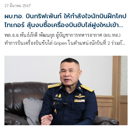
27 มีนาคม 2567
ผบ.ทอ. บินกริฟเพ้นท์ ให้กำลังใจนักบินฝึกโคป
ไทเกอร์ ลุ้นงบซื้อเครื่องบินขับไล่ฝูงใหม่เข้า
ครม.
พล.อ.อ.พันธ์ภักดี พัฒนกุล ผู้บัญชาการทหารอากาศ (ผบ.ทอ.)
ทำการบินเครื่องบินขับไล่ Gripen ในตำแหน่งนักบินที่ 2 ร่วมกับ
นาวาอากาศโท วรวุฒิ วงศ์อุไร ผู้บังคับฝูงบิน 701 ระหว่าง
โปรแกรมการฝึกภาคสนาม ภายใต้รหัสการ