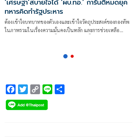
‘เศรษฐา’สบายใจได้ ‘ผบ.ทอ.’ การันตีหมดยุค
ทหารคิดทำรัฐประหาร
ต้องเข้าใจบทบาทของตัวเองและเข้าใจวัตถุประสงค์ของกองทัพ
ในภาพรวมในเรื่องความมั่นคงเป็นหลัก และการช่วยเหลือ
ประชาชน เราเอาสองจุดนี้มาร่วมกัน ตอนนี้กองทัพอยู่ได้ และยึด
มั่นสถาบัน
F
T
C
Li
S
ac
wi
o
n
h
e
tt
p
e
ar
b
er
y
e
o
Li