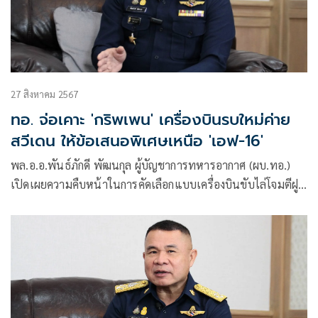
27 สิงหาคม 2567
ทอ. จ่อเคาะ 'กริพเพน' เครื่องบินรบใหม่ค่าย
สวีเดน ให้ข้อเสนอพิเศษเหนือ 'เอฟ-16'
พล.อ.อ.พันธ์ภักดี พัฒนกุล ผู้บัญชาการทหารอากาศ (ผบ.ทอ.)
เปิดเผยความคืบหน้าในการคัดเลือกแบบเครื่องบินขับไล่โจมตีฝูง
ใหม่ทดแทนว่า หลังจากสหรัฐฯ ประเทศผู้ผลิตเครื่องบินF16
block70/72 และ บริษัท SAAB สวีเดน ประเทศผู้ผลิตเครื่องบิน
Gripen E/F