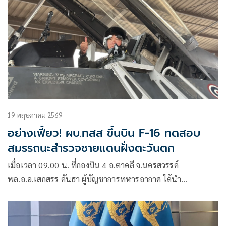
19 พฤษภาคม 2569
อย่างเฟี้ยว! ผบ.ทสส ขึ้นบิน F-16 ทดสอบ
สมรรถนะสำรวจชายแดนฝั่งตะวันตก
เมื่อเวลา 09.00 น. ที่กองบิน 4 อ.ตาคลี จ.นครสวรรค์
พล.อ.อ.เสกสรร คันธา ผู้บัญชาการทหารอากาศ ได้นำ
พล.อ.อุกฤษฏ์ บุญตาน