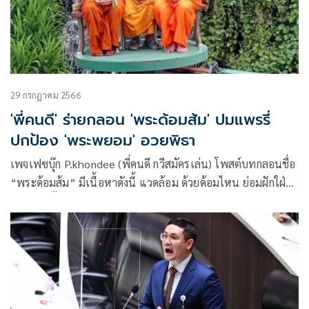
29 กรกฎาคม 2566
'พี่คนดี' ร่ายกลอน 'พระด้อมส้ม' ปมแพรรี่
ปกป้อง 'พระพยอม' อวยพิธา
เพจเฟซบุ๊ก P.khondee (พี่คนดี กวีสมัครเล่น) โพสต์บทกลอนชื่อ
“พระด้อมส้ม” มีเนื้อหาดังนี้ แวดล้อม ด้วยด้อมไหน ย่อมฝักใฝ่
ตามด้อมนั้น