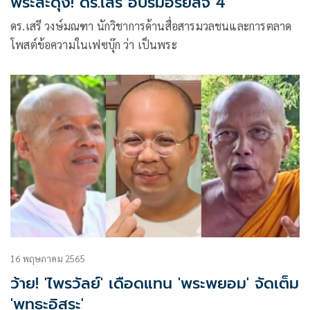
พระสะดุ้ง! ดร.เสรี อบรมอริยสัจ 4
ดร.เสรี วงษ์มณฑา นักวิชาการด้านสื่อสารมวลชนและการตลาด
โพสต์ข้อความในเฟซบุ๊ก ว่า เป็นพระ
16 พฤษภาคม 2565
ว้าย! 'ไพรวัลย์' เดือดแทน 'พระพยอม' จัดเต็ม
'พุทธะอิสระ'