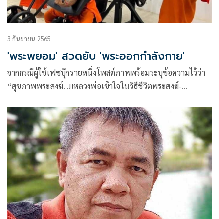
3 กันยายน 2565
'พระพยอม' สวดยับ 'พระออกกำลังกาย'
จากกรณีผู้ใช้เฟซบุ๊กรายหนึ่งโพสต์ภาพพร้อมระบุข้อความไว้ว่า
“สุขภาพพระสงฆ์…!!หลวงพ่อเข้าใจในวิธีชีวิตพระสงฆ์-
สามเณร…ส่งนักวิทยา