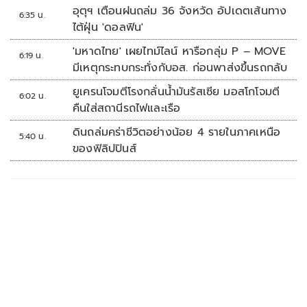
เป็นทหารเรือ
อุตุฯ เตือนฝนถล่ม 36 จังหวัด อัปเดตเส้นทาง
6:35 น.
ไต้ฝุ่น 'ดอลฟิน'
'มหาดไทย' เผยไทม์ไลน์ หารือกลุ่ม P – MOVE
6:19 น.
มีเหตุกระทบกระทั่งกับอส. ก่อนพาส่งขึ้นรถกลับ
ยูเครนโจมตีโรงกลั่นน้ำมันรัสเซีย มอสโกโจมตี
6:02 น.
คืนใส่สถานีรถไฟและเรือ
ดินถล่มคร่าชีวิตอย่างน้อย 4 รายในภาคเหนือ
5:40 น.
ของฟิลิปปินส์