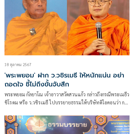
18 ตุลาคม 2567
'พระพยอม' ฝาก ว.วชิรเมธี ให้หนักแน่น อย่า
ถอดใจ ชี้ไม่ถึงขั้นจับสึก
พระพยอม กัลยาโณ เจ้าอาวาสวัดสวนแก้ว กล่าวถึงกรณีพระเมธีว
ชิโรดม หรือ ว.วชิรเมธี ไปบรรยายธรรมให้บริษัทดิไอคอนว่า การ
รับเงินบริจาคไม่ว่าจะ 10 บาท หรือ 1 ล้านบาท