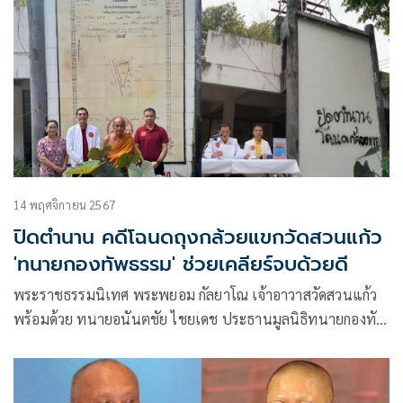
14 พฤศจิกายน 2567
ปิดตำนาน คดีโฉนดถุงกล้วยแขกวัดสวนแก้ว
'ทนายกองทัพธรรม' ช่วยเคลียร์จบด้วยดี
พระราชธรรมนิเทศ พระพยอม กัลยาโณ เจ้าอาวาสวัดสวนแก้ว
พร้อมด้วย ทนายอนันตชัย ไชยเดช ประธานมูลนิธิทนายกองทัพ
ธรรม ได้แถลงข่าวปิดคดีข้อพิพาทที่ดินถุงกล้วยแขกของวัดสวน
แก้ว