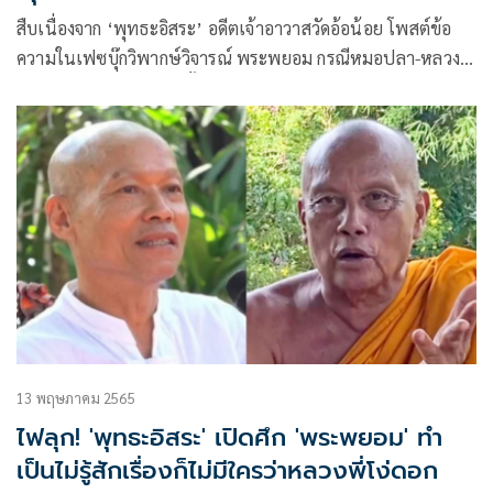
สืบเนื่องจาก ‘พุทธะอิสระ’ อดีตเจ้าอาวาสวัดอ้อน้อย โพสต์ข้อ
ความในเฟซบุ๊กวิพากษ์วิจารณ์ พระพยอม กรณีหมอปลา-หลวงปู่
แสง ตามที่เสนอข่าวไปนั้น
13 พฤษภาคม 2565
ไฟลุก! 'พุทธะอิสระ' เปิดศึก 'พระพยอม' ทำ
เป็นไม่รู้สักเรื่องก็ไม่มีใครว่าหลวงพี่โง่ดอก