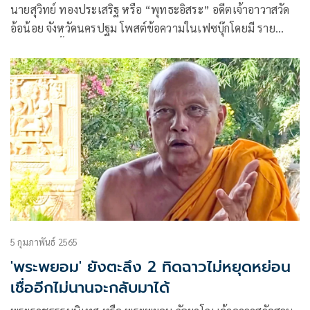
นายสุวิทย์ ทองประเสริฐ หรือ “พุทธะอิสระ” อดีตเจ้าอาวาสวัด
อ้อน้อย จังหวัดนครปฐม โพสต์ข้อความในเฟซบุ๊กโดยมี ราย
ละเอียดดังนี้
5 กุมภาพันธ์ 2565
'พระพยอม' ยังตะลึง 2 ทิดฉาวไม่หยุดหย่อน
เชื่ออีกไม่นานจะกลับมาได้