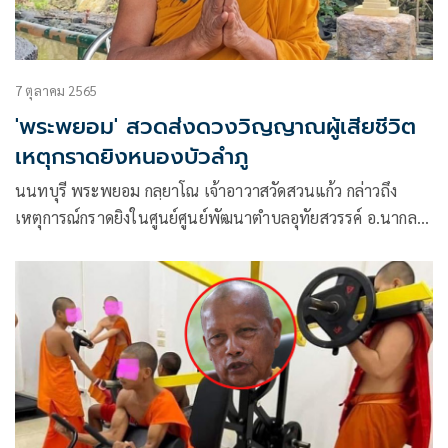
7 ตุลาคม 2565
'พระพยอม' สวดส่งดวงวิญญาณผู้เสียชีวิต
เหตุกราดยิงหนองบัวลำภู
นนทบุรี พระพยอม กลฺยาโณ เจ้าอาวาสวัดสวนแก้ว กล่าวถึง
เหตุการณ์กราดยิงในศูนย์ศูนย์พัฒนาตำบลอุทัยสวรรค์ อ.นากลาง
จ.หนองบัวลำภู เป็นเหตุให้มี