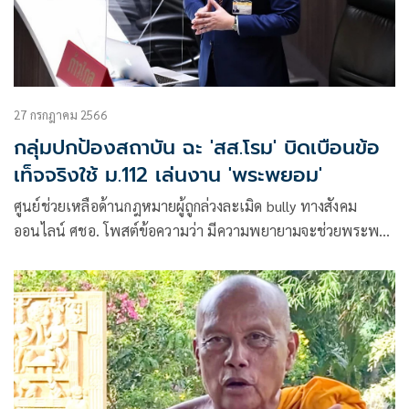
27 กรกฎาคม 2566
กลุ่มปกป้องสถาบัน ฉะ 'สส.โรม' บิดเบือนข้อ
เท็จจริงใช้ ม.112 เล่นงาน 'พระพยอม'
ศูนย์ช่วยเหลือด้านกฎหมายผู้ถูกล่วงละเมิด bully ทางสังคม
ออนไลน์ ศชอ. โพสต์ข้อความว่า มีความพยายามจะช่วยพระพ
ยอม ด้วยการสร้างข่าวเท็จว่า ศปปส. และ ศชอ. จะเล่นงานพระพ
ยอมด้วย 112