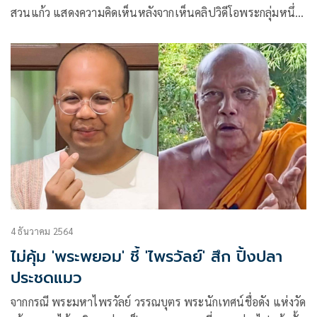
สวนแก้ว แสดงความคิดเห็นหลังจากเห็นคลิปวิดีโอพระกลุ่มหนึ่ง
กำลังร้องคาราโอเกะ
4 ธันวาคม 2564
ไม่คุ้ม 'พระพยอม' ชี้ 'ไพรวัลย์' สึก ปิ้งปลา
ประชดแมว
จากกรณี พระมหาไพรวัลย์ วรรณบุตร พระนักเทศน์ชื่อดัง แห่งวัด