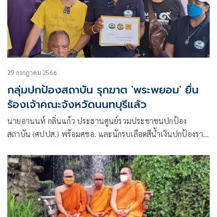
29 กรกฎาคม 2566
กลุ่มปกป้องสถาบัน รุกฆาต 'พระพยอม' ยื่น
ร้องเจ้าคณะจังหวัดนนทบุรีแล้ว
นายอานนท์ กลิ่นแก้ว ประธานศูนย์รวมประชาชนปกป้อง
สถาบัน (ศปปส.) พร้อมศชอ. และนักรบเลือดสีน้ำเงินปกป้องราช
บัลลังก์ ได้เดินทางเข้ายื่นหนังสือถึงพระเดชพระคุณพระราช
นันทมุนี เจ้าคณะจังหวัดนนทบุรี