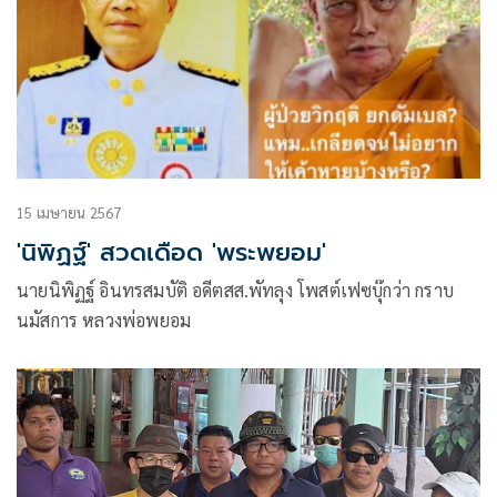
15 เมษายน 2567
'นิพิฏฐ์' สวดเดือด 'พระพยอม'
นายนิพิฏฐ์ อินทรสมบัติ อดีตสส.พัทลุง โพสต์เฟซบุ๊กว่า กราบ
นมัสการ หลวงพ่อพยอม