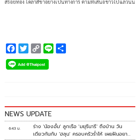
สร้อยทอง ได้ลาสิขาอย่างเป็นทางการ ตามที่เสนอข่าวไปแล้วนั้น
F
T
C
Li
S
ac
wi
o
n
h
e
tt
p
e
ar
b
er
y
e
o
Li
o
n
k
k
NEWS UPDATE
ร่าง 'น้องอั้ม' ลูกเรือ 'มยุรีนารี' ถึงบ้าน วัน
6:43 น.
เดียวกันกับ 'ฮลุน' ครอบครัวร่ำไห้ เผยฝันอยาก