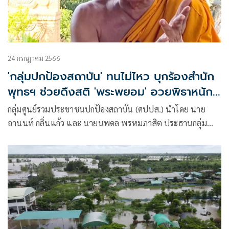
24 กรกฎาคม 2566
'กลุ่มปกป้องสถาบัน' ทนไม่ไหว บุกร้องสำนัก
พุทธฯ ช่วยดึงสติ 'พระพยอม' อวยพิธาหนัก
มาก
กลุ่มศูนย์รวมประชาชนปกป้องสถาบัน (ศปปส.) นำโดย นาย
อานนท์ กลิ่นแก้ว และ นายนพดล พรหมภาสิต ประธานกลุ่ม
ศูนย์ช่วยเหลือด้านกฎหมายผู้ถูกล่วงละเมิด bully ทางสังคม
ออนไลน์ หรือ ศชอ. พร้อมคณะ เดินทางมายังสำนักงานพระพุทธ
ศาสนาแห่งชาติ เพื่อดำเนินการเรียกร้องให้ทางสำนักพุทธฯ