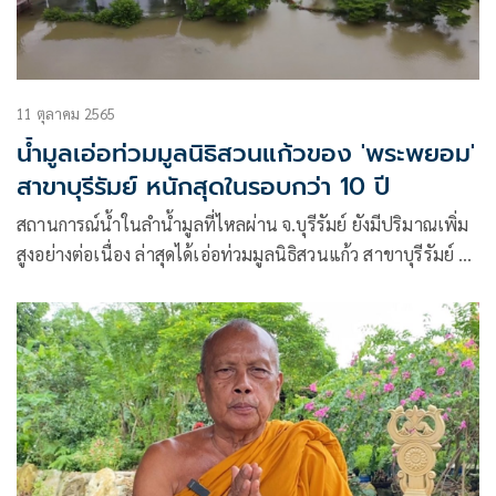
11 ตุลาคม 2565
น้ำมูลเอ่อท่วมมูลนิธิสวนแก้วของ 'พระพยอม'
สาขาบุรีรัมย์ หนักสุดในรอบกว่า 10 ปี
สถานการณ์น้ำในลำน้ำมูลที่ไหลผ่าน จ.บุรีรัมย์ ยังมีปริมาณเพิ่ม
สูงอย่างต่อเนื่อง ล่าสุดได้เอ่อท่วมมูลนิธิสวนแก้ว สาขาบุรีรัมย์ ตั้ง
อยู่ที่บ้านวังปลัด ต.บ้านแพ อ.คูเมือง ซึ่งเป็นหนึ่งในมูลนิธิของ
พระพยอม กัลยาโณ เจ้าอาวาสวัดสวนแก้ว