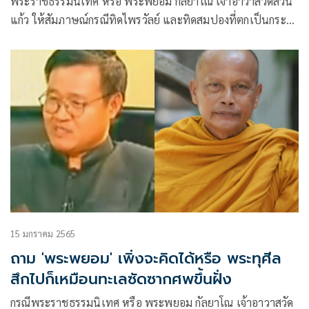
พระราชธรรมนิเทศ หรือ พระพยอม กัลยาโณ เจ้าอาวาสวัดสวน
แก้ว ให้สัมภาษณ์กรณีทิดไพรวัลย์ และทิดสมปองที่ตกเป็นกระ
แสดราม่าในโลกโซเชียลอย่างต่อเนื่องว่า ไม่น่าเชื่อว่าเรื่องราว
ต่างๆ จะเกิดขึ้นกับอดีต พส.
15 มกราคม 2565
ถาม 'พระพยอม' เพิ่งจะคิดได้หรือ พระทุศีล
สึกไปก็เหมือนทะเลซัดซากศพขึ้นฝั่ง
กรณีพระราชธรรมนิเทศ หรือ พระพยอม กัลยาโณ เจ้าอาวาสวัด