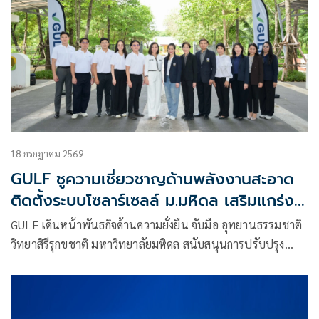
18 กรกฎาคม 2569
GULF ชูความเชี่ยวชาญด้านพลังงานสะอาด
ติดตั้งระบบโซลาร์เซลล์ ม.มหิดล เสริมแกร่ง
การวิจัยพัฒนา 'Nature-based Innovation'
GULF เดินหน้าพันธกิจด้านความยั่งยืน จับมือ อุทยานธรรมชาติ
พร้อมหนุนศักยภาพเด็กกลุ่มเปราะบาง
วิทยาสิรีรุกขชาติ มหาวิทยาลัยมหิดล สนับสนุนการปรับปรุง
หลังคา และติดตั้งระบบผลิตไฟฟ้าพลังงานแสงอาทิตย์ (Solar
Rooftop) มูลค่า 3.6 ล้านบาท เพื่อส่งเสริมการใช้พลังงานสะอาด
ในพื้นที่อุทยานฯ มุ่งยกระดับงานวิจัยด้านสมุนไพรไทยสู่ระดับ