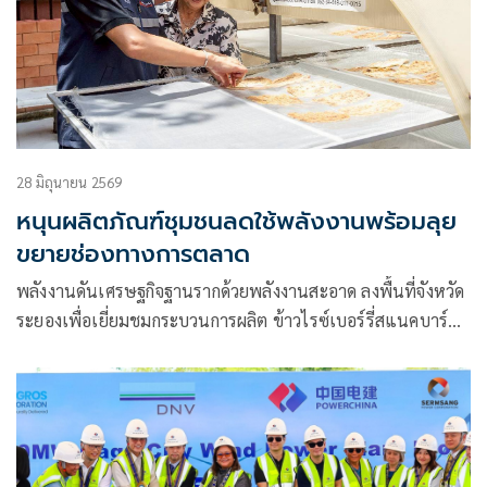
28 มิถุนายน 2569
หนุนผลิตภัณฑ์ชุมชนลดใช้พลังงานพร้อมลุย
ขยายช่องทางการตลาด
พลังงานดันเศรษฐกิจฐานรากด้วยพลังงานสะอาด ลงพื้นที่จังหวัด
ระยองเพื่อเยี่ยมชมกระบวนการผลิต ข้าวไรซ์เบอร์รี่สแนคบาร์
และกล้วยม้วน สองสินค้าชุมชนต้นแบบที่ผ่านการรับรอง
มาตรฐาน ผลิตภัณฑ์ชุมชน ลดใช้พลังงาน พร้อมดึงเข้าร่วม
แคมเปญ “กินพี่ แล้วหมีหนาว” เพื่อยกระดับคุณภาพสินค้า
ขยายช่องทางการตลาด