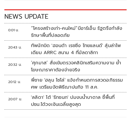
o
n
k
k
NEWS UPDATE
“โครงสร้างเก่า-คนใหม่”บีอาร์เอ็น รัฐตรึงกำลัง
0:01 น.
รักษาพื้นที่ปลอดภัย
ทัพนักบิด 'ฮอนด้า เรซซิ่ง ไทยแลนด์' ลุ้นล่าโพ
20:43 น.
เดียม ARRC สนาม 4 ที่มัลดาลิกา
‘ศุภมาส’ สั่งเข้มตรวจคลินิกเสริมความงาม ย้ำ
20:32 น.
โฆษณาราคาต้องจ่ายจริง
พี่ชาย 'ฮลุน โซโล่' แจ้งกำหนดการสวดอภิธรรม
20:12 น.
ศพ เตรียมจัดพิธีฌาปนกิจ 11 ส.ค.
'ลลิดา' โต้ 'รักชนก' ปมงบน้ำบาดาล ชี้พื้นที่
20:07 น.
ปชน.ได้วงเงินเฉลี่ยสูงสุด