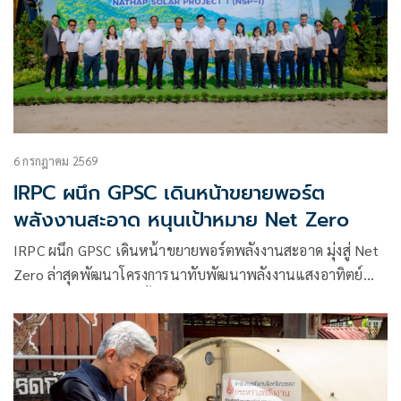
6 กรกฎาคม 2569
IRPC ผนึก GPSC เดินหน้าขยายพอร์ต
พลังงานสะอาด หนุนเป้าหมาย Net Zero
IRPC ผนึก GPSC เดินหน้าขยายพอร์ตพลังงานสะอาด มุ่งสู่ Net
Zero ล่าสุดพัฒนาโครงการนาทับพัฒนาพลังงานแสงอาทิตย์
ขนาดกำลังการผลิตติดตั้ง 98 เมกะวัตต์ คาด COD ธ.ค.2571