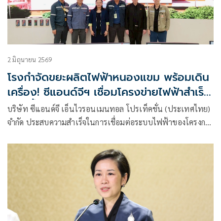
2 มิถุนายน 2569
โรงกำจัดขยะผลิตไฟฟ้าหนองแขม พร้อมเดิน
เครื่อง! ซีแอนด์จีฯ เชื่อมโครงข่ายไฟฟ้าสำเร็จ
ตอกย้ำศักยภาพ Waste-to-Energy ไทย
บริษัท ซีแอนด์จี เอ็นไวรอนเมนทอล โปรเท็คชั่น (ประเทศไทย)
จำกัด ประสบความสำเร็จในการเชื่อมต่อระบบไฟฟ้าของโครงการ
กำจัดมูลฝอยเพื่อผลิตพลังงานไฟฟ้า ณ ศูนย์กำจัดมูลฝอย
หนองแขม ขนาดไม่น้อยกว่า 1,000 ตันต่อวัน (รองรับขยะสูงสุด
1,600 ตันต่อวัน) ได้สำเร็จอย่างสมบูรณ์แบบ