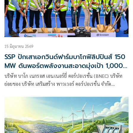
15 มิถุนายน 2569
SSP ปักเสาเอกวินด์ฟาร์มบาโกฟิลิปปินส์ 150
MW ดันพอร์ตพลังงานสะอาดมุ่งเป้า 1,000
MW
บริษัท บาโก เนกรอส เอนเนอร์ยี่ คอร์ปอเรชั่น (BNEC) บริษัท
ย่อยของ บริษัท เสริมสร้าง พาวเวอร์ คอร์ปอเรชั่น จำกัด
(มหาชน) (SSP) โดยมีนายภาสกร ปัญญารัตนากร ประธานเจ้า
หน้าที่สายงานปฏิบัติการ และในฐานะ