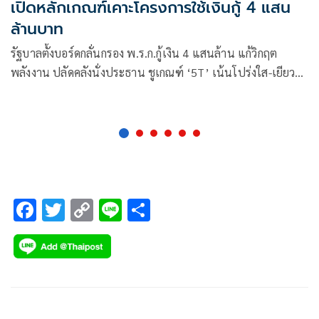
เปิดหลักเกณฑ์เคาะโครงการใช้เงินกู้ 4 แสน
ล้านบาท
รัฐบาลตั้งบอร์ดกลั่นกรอง พ.ร.ก.กู้เงิน 4 แสนล้าน แก้วิกฤต
พลังงาน ปลัดคลังนั่งประธาน ชูเกณฑ์ ‘5T’ เน้นโปร่งใส-เยียวยา
ตรงกลุ่มเป้าหมาย พร้อมเร่งเครื่องดันไทยเปลี่ยนผ่านสู่การใช้
พลังงานสะอาดใน 1 ปี
F
T
C
Li
S
ac
wi
o
n
h
e
tt
p
e
ar
b
er
y
e
o
Li