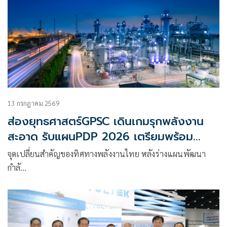
อุตสาหกรรม และสร้างโอกาสทางการเรียนรู้ให้กับกลุ่มเด็กที่มี
ความเปราะบางและประชาชนทั่วไป
13 กรกฎาคม 2569
ส่องยุทธศาสตร์GPSC เดินเกมรุกพลังงาน
สะอาด รับแผนPDP 2026 เตรียมพร้อม
เทคโนโลยีพัฒนาSMRมุ่งสู่ Net Zero
จุดเปลี่ยนสำคัญของทิศทางพลังงานไทย หลังร่างแผนพัฒนา
กำลั…