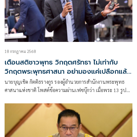
18 กรกฎาคม 2568
เตือนสติชาวพุทธ วิกฤตศรัทธา ไม่เท่ากับ
วิกฤตพระพุทธศาสนา อย่ามองแค่เปลือกแล้ว
เหมารวม
นายบุญเชิด กิตติธรางกูร รองผู้อํานวยการสํานักงานพระพุทธ
ศาสนาแห่งชาติ โพสต์ข้อความผ่านเฟซบุ๊กว่า เมื่อพระ 13 รูป
สึก…ใจชาวพุทธสั่นคลอนแค่ไหน?