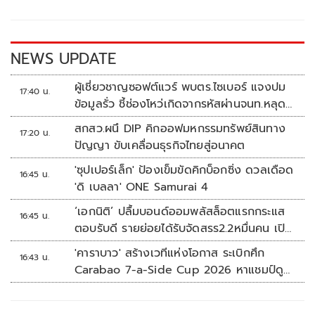
o
Li
o
n
k
k
NEWS UPDATE
ผู้เชี่ยวชาญซอฟต์แวร์ พบตร.ไซเบอร์ แจงปม
17:40 น.
ข้อมูลรั่ว ชี้ช่องโหว่เกิดจากรหัสผ่านจนท.หลุด
ไม่ใช่ถูกแฮกระบบ
สกสว.ผนึ DIP คิกออฟมหกรรมทรัพย์สินทาง
17:20 น.
ปัญญา ขับเคลื่อนธุรกิจไทยสู่อนาคต
'ซุปเปอร์เล็ก' ป้องเข็มขัดคิกบ็อกซิ่ง ดวลเดือด
16:45 น.
'ดิ เบลลา' ONE Samurai 4
‘เอกนิติ’ ปลื้มบอนด์ออมพลัสล็อตแรกกระแส
16:45 น.
ตอบรับดี รายย่อยได้รับจัดสรร2.2หมื่นคน เปิด
จองรอบใหม่ก.ย.นี้
'คาราบาว' สร้างเวทีแห่งโอกาส ระเบิกศึก
16:43 น.
Carabao 7-a-Side Cup 2026 หาแชมป์ดู
บอลที่เวมบลีย์