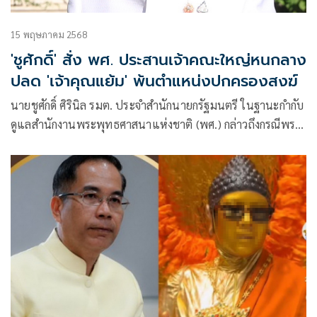
15 พฤษภาคม 2568
'ชูศักดิ์' สั่ง พศ. ประสานเจ้าคณะใหญ่หนกลาง
ปลด 'เจ้าคุณแย้ม' พ้นตำแหน่งปกครองสงฆ์
นายชูศักดิ์ ศิรินิล รมต. ประจำสำนักนายกรัฐมนตรี ในฐานะกำกับ
ดูแลสำนักงานพระพุทธศาสนาแห่งชาติ (พศ.) กล่าวถึงกรณีพระ
ธรรมวชิรานุวัตร (แย้ม กิตฺตินฺธโร) เจ้าอาวาสวัดไร่ขิง จ.นครปฐม
และเจ้าคณะภาค 14 เข้าพบตำรวจ