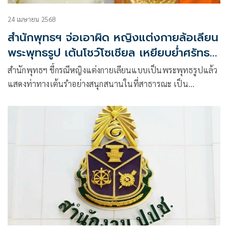
24 เมษายน 2568
สำนักพุทธฯ จ่อเอาผิด หญิงแต่งกายล้อเลียน
พระพุทธรูป เต้นโชว์โซเชียล เหยียบย่ำศรัทธา
ชาวพุทธ
สำนักพุทธฯ ชี้กรณีหญิงแต่งกายเลียนแบบเป็นพระพุทธรูปแล้ว
แสดงท่าทางเต้นรำอย่างสนุกสนานในที่สาธารณะ เป็น
เหตุการณ์ที่สร้างแรงสะเทือนใจแก่ชาวพุทธจำนวนมาก เพราะ
สิ่งที่ถูกกระทำไปนั้