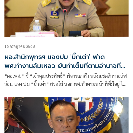
16 กรกฎาคม 2568
ผอ.สำนักพุทธฯ แจงปม 'บิ๊กเต่า' ฟาด
พศ.ทำงานล้มเหลว ยันทำเต็มที่ตามอำนาจที่มี
อยู่ ไม่ใช้ความรู้สึกตัดสิน
“ผอ.พศ.” ชี้ “เจ้าคุณประสิทธิ์” พิจารณาสึก หลังแชตสีกากอล์ฟ
ว่อน แจง ปม “บิ๊กเต่า” สวดใส่ บอก พศ.ทำตามหน้าที่ที่มีอยู่ ไม่
ใช้ความรู้สึกตัดสิน