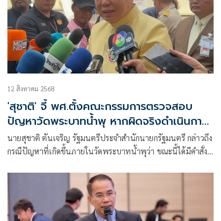
12 สิงหาคม 2568
'สุชาติ' จี้ พศ.ตั้งคณะกรรมการตรวจสอบ
ปัญหาวัดพระบาทน้ำพุ หากผิดจริงดำเนินการ
ตามระเบียบ
นายสุชาติ ตันเจริญ รัฐมนตรีประจำสำนักนายกรัฐมนตรี กล่าวถึง
กรณีปัญหาที่เกิดขึ้นภายในวัดพระบาทน้ำพุว่า ขณะนี้ได้มีคำสั่ง
ให้สำนักสำ