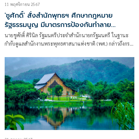
11 พฤศจิกายน 2567
'ชูศักดิ์' สั่งสำนักพุทธฯ ศึกษากฎหมาย
รัฐธรรมนูญ มีมาตรการป้องกันทำลาย
พระพุทธศาสนา
นายชูศักดิ์ ศิรินิล รัฐมนตรีประจำสำนักนายกรัฐมนตรี ในฐานะ
กำกับดูแลสำนักงานพระพุทธศาสนาแห่งชาติ (พศ.) กล่าวถึงกรณี
ปัญหาพระออกมาเรี่ยรายเงินจะประสานพศ.แก้ปัญหาอย่างไรว่า