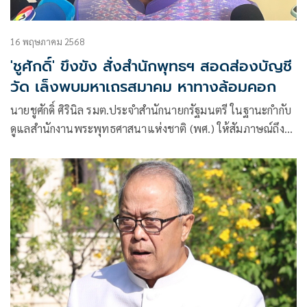
16 พฤษภาคม 2568
'ชูศักดิ์' ขึงขัง สั่งสำนักพุทธฯ สอดส่องบัญชี
วัด เล็งพบมหาเถรสมาคม หาทางล้อมคอก
นายชูศักดิ์ ศิรินิล รมต.ประจำสำนักนายกรัฐมนตรี ในฐานะกำกับ
ดูแลสำนักงานพระพุทธศาสนาแห่งชาติ (พศ.) ให้สัมภาษณ์ถึง
กรณีอดีตพระธรรมวชิรานุวัตร (แย้ม กิตฺตินฺธโร) อดีตเจ้าอาวาส
วัดไร่ขิง จ.นครปฐม และอดีตเจ้าคณะภาค 14