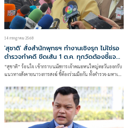
14 กรกฎาคม 2568
'สุชาติ' สั่งสำนักพุทธฯ ทำงานเชิงรุก ไม่ใช่รอ
ตำรวจทำคดี ขีดเส้น 1 ต.ค. ทุกวัดต้องชี้แจง
บัญชี
“สุชาติ” ร้อนใจ เข้ากราบนมัสการเจ้าคณะหนใหญ่ตะวันออกรับ
แนวทางสังคายนาวงการสงฆ์ ชี้ต้องร่วมมือกัน ทั้งตำรวจ-มหาเถร
สมาคม-พศ. ย้ำ ต้องเร่งแก้ให้เร็วที่สุด ก่อนประชาชนหมดศรัทธา