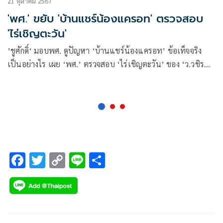
21 ตุลาคม 2567
'พศ.' ขยับ 'บ้านแชร์น้องแครอท' ตรวจสอบ
'ไร่เชิญตะวัน'
’ชูศักดิ์‘ มอบพศ. ดูปัญหา ‘บ้านแชร์น้องแครอท’ ข้อเท็จจริง
เป็นอย่างไร เผย ‘พศ.’ ตรวจสอบ ‘ไร่เชิญตะวัน’ ของ ‘ว.วชิร
เมธี’ อยู่ ลั่นถูก-ผิดว่าไปตามกฎหมาย ยันไม่นิ่งนอนใจ
F
T
C
Li
S
ac
wi
o
n
h
e
tt
p
e
ar
b
er
y
e