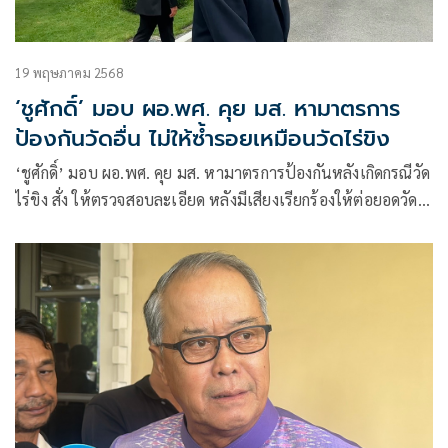
19 พฤษภาคม 2568
‘ชูศักดิ์’ มอบ ผอ.พศ. คุย มส. หามาตรการ
ป้องกันวัดอื่น ไม่ให้ซ้ำรอยเหมือนวัดไร่ขิง
‘ชูศักดิ์’ มอบ ผอ.พศ. คุย มส. หามาตรการป้องกันหลังเกิดกรณีวัด
ไร่ขิง สั่ง ให้ตรวจสอบละเอียด หลังมีเสียงเรียกร้องให้ต่อยอดวัด
อื่นด้วย