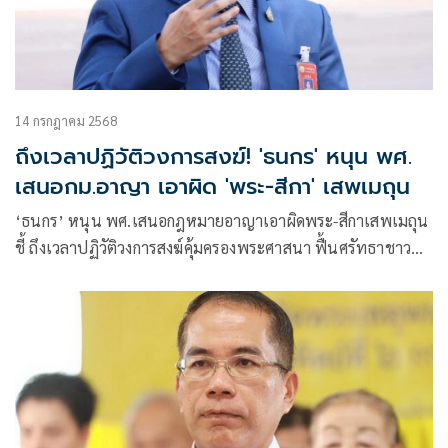
14 กรกฎาคม 2568
ถึงเวลาปฏิวัติวงการสงฆ์! 'ธนกร' หนุน พศ.
เสนอกม.อาญา เอาผิด 'พระ-สีกา' เสพเมถุน
‘ธนกร’ หนุน พศ.เสนอกฎหมายอาญาเอาผิดพระ-สีกาเสพเมถุน
ชี้ ถึงเวลาปฏิวัติวงการสงฆ์คุ้มครองพระศาสนา ฟื้นศรัทธาชาว
พุทธ ลั่น ลงดาบให้หนักพวกมิจฉาชีพมารศาสนา ฝาก รมต.สุชา
ติ บี้สอบบัญชีทุกวัดดัง ป้องกันทุจริต