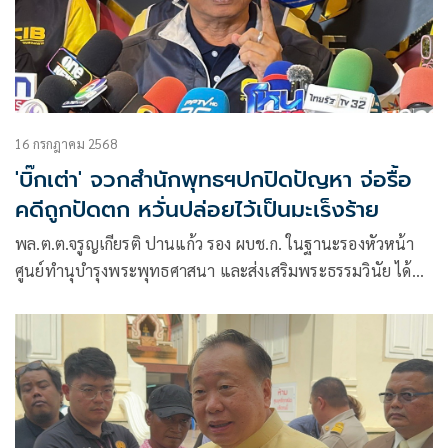
16 กรกฎาคม 2568
'บิ๊กเต่า' จวกสำนักพุทธฯปกปิดปัญหา จ่อรื้อ
คดีถูกปัดตก หวั่นปล่อยไว้เป็นมะเร็งร้าย
พล.ต.ต.จรูญเกียรติ ปานแก้ว รอง ผบช.ก. ในฐานะรองหัวหน้า
ศูนย์ทำนุบำรุงพระพุทธศาสนา และส่งเสริมพระธรรมวินัย ได้
เรียกประชุมคณะทำงานศูนย์ทำนุบำรุงพระพุทธศาสนา และส่ง
เสริมพระธรรมวินัย เพื่อกำหนดทิศทางและวางกรอบการทำงาน
ของคณะทำงานฯ