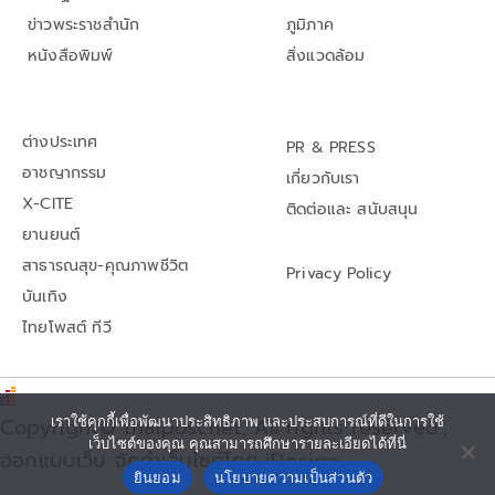
ข่าวพระราชสำนัก
ภูมิภาค
หนังสือพิมพ์
สิ่งแวดล้อม
ต่างประเทศ
PR & PRESS
อาชญากรรม
เกี่ยวกับเรา
X-CITE
ติดต่อและ สนับสนุน
ยานยนต์
สาธารณสุข-คุณภาพชีวิต
Privacy Policy
บันเทิง
ไทยโพสต์ ทีวี
Copyright© thaipost.net, All rights reserved.,
เราใช้คุกกี้เพื่อพัฒนาประสิทธิภาพ และประสบการณ์ที่ดีในการใช้
เว็บไซต์ของคุณ คุณสามารถศึกษารายละเอียดได้ที่นี่
ออกแบบเว็บ จัดทำเว็บไซต์โดย iDesign
ยินยอม
นโยบายความเป็นส่วนตัว