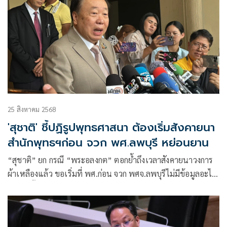
25 สิงหาคม 2568
'สุชาติ' ชี้ปฏิรูปพุทธศาสนา ต้องเริ่มสังคายนา
สำนักพุทธฯก่อน จวก พศ.ลพบุรี หย่อนยาน
“สุชาติ” ยก กรณี “พระอลงกต” ตอกย้ำถึงเวลาสังคายนาวงการ
ผ้าเหลืองแล้ว ขอเริ่มที่ พศ.ก่อน จวก พศจ.ลพบุรีไม่มีข้อมูลอะไร
เลย สั่งตั้งกก.สอบแล้ว ฮึ่ม เด้งเข้ากรุ เล็งเข้าพบ มส. หลังมีเรื่อง
ฉาวเพิ่มขึ้นทุกวัน