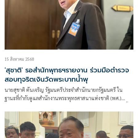
15 สิงหาคม 2568
'สุชาติ' รอสำนักพุทธฯรายงาน ร่วมมือตำรวจ
สอบทุจริตเงินวัดพระบาทน้ำพุ
นายสุชาติ ตันเจริญ รัฐมนตรีประจำสำนักนายกรัฐมนตรี ใน
ฐานะที่กำกับดูแลสำนักงานพระพุทธศาสนาแห่งชาติ (พศ.)
กล่าวถึงการตรวจสอบวัดพระพุทธบาทน้ำพุ จ.ลพบุรีว่า ขณะนี้
ตนกำลังรอ พศ.รายงานกลับมา