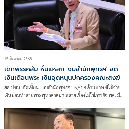
15 สิงหาคม 2568
เด็กพรรคส้ม หั่นแหลก 'งบสำนักพุทธฯ' ลด
เงินเดือนพระ เงินอุดหนุนปกครองคณะสงฆ์
สส.ปชน. ตัดเหี้ยน “งบสำนักพุทธฯ” 5,518 ล้านบาท ชี้ใช้จ่าย
เงินบ่อนทำลายพระพุทธศาสนา หลายเรื่องไม่ใช่ภารกิจ พศ. มี
ความซ้ำซ้อนขัดต่อหลักคำสอนพระพุทธเจ้า ไม่แปลกใจวงการ
พระสงฆ์ในวันนี้จึงเละเทะมีปัญหา