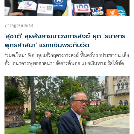
7 กรกฎาคม 2568
'สุชาติ' ลุยสังคายนาวงการสงฆ์ ผุด 'ธนาคาร
พุทธศาสนา' แยกเงินพระกับวัด
‘รมต.ใหม่’ ฟิต! ลุยแก้วิกฤตวงการสงฆ์ ฟื้นศรัทธาประชาชน เล็ง
ตั้ง ‘ธนาคารพุทธศาสนา’ จัดการต้นตอ แยกเงินพระ-วัดให้ชัด