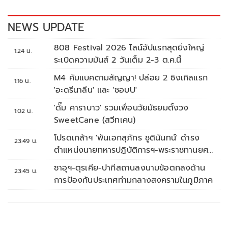
o
n
k
k
NEWS UPDATE
808 Festival 2026 ไลน์อัปแรกสุดยิ่งใหญ่
1:24 น.
ระเบิดความมันส์ 2 วันเต็ม 2-3 ต.ค.นี้
M4 คัมแบคตามสัญญา! ปล่อย 2 ซิงเกิลแรก
1:16 น.
'อะดรีนาลีน' และ 'ชอบU'
'ดั๊ม คาราบาว' รวมเพื่อนวัยมัธยมตั้งวง
1:02 น.
SweetCane (สวีทเคน)
โปรดเกล้าฯ 'พันเอกสุภัทร ชูตินันทน์' ดำรง
23:49 น.
ตำแหน่งนายทหารปฏิบัติการฯ-พระราชทานยศ
'พลตรี'
ซาอุฯ-ตุรเคีย-ปากีสถานลงนามข้อตกลงด้าน
23:45 น.
การป้องกันประเทศท่ามกลางสงครามในภูมิภาค