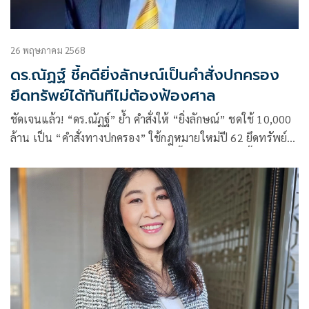
26 พฤษภาคม 2568
ดร.ณัฏฐ์ ชี้คดียิ่งลักษณ์เป็นคำสั่งปกครอง
ยึดทรัพย์ได้ทันทีไม่ต้องฟ้องศาล
ชัดเจนแล้ว! “ดร.ณัฏฐ์” ย้ำ คำสั่งให้ “ยิ่งลักษณ์” ชดใช้ 10,000
ล้าน เป็น “คำสั่งทางปกครอง” ใช้กฎหมายใหม่ปี 62 ยึดทรัพย์ได้
ใน 10 ปี โดยไม่ต้องรอศาลพิพากษา ชี้ “หักกลบลบหนี้” ไม่เข้า
เงื่อนไข ไม่ใช่พยานหลักฐานใหม่ และต้องฟ้องใหม่หากอยากขอ
วินิจฉัย