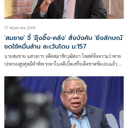
27 พฤษภาคม 2568
'สมชาย' จี้ 'อุ๊งอิ๊ง-คลัง' สั่งบังคับ 'ยิ่งลักษณ์'
ชดใช้หมื่นล้าน ละเว้นโดน ม.157
นายสมชาย แสวงการ อดีตสมาชิกวุฒิสภา โพสต์ข้อความว่าศาล
ปกครองสูงสุดมีคำพิพากษาในคดีเบ็ดเสร็จเด็ดขาดชัดเจนแล้ว ยิ่ง
ลั