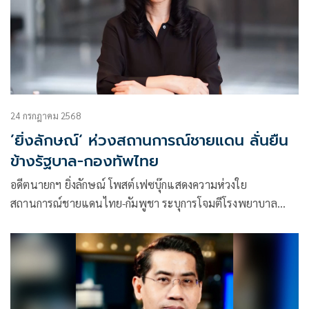
24 กรกฎาคม 2568
’ยิ่งลักษณ์‘ ห่วงสถานการณ์ชายแดน ลั่นยืน
ข้างรัฐบาล-กองทัพไทย
อดีตนายกฯ ยิ่งลักษณ์ โพสต์เฟซบุ๊กแสดงความห่วงใย
สถานการณ์ชายแดนไทย-กัมพูชา ระบุการโจมตีโรงพยาบาล
ละเมิดหลักมนุษยธรรมร้ายแรง พร้อมยืนเคียงข้างรัฐบาล
กองทัพ และเจ้าหน้าที่ไทย ขอให้ประชาชนปลอดภัยและผ่าน
พ้นวิกฤตครั้งนี้ไปด้วยกัน