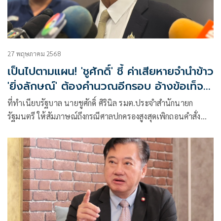
27 พฤษภาคม 2568
เป็นไปตามแผน! 'ชูศักดิ์' ชี้ ค่าเสียหายจำนำข้าว
'ยิ่งลักษณ์' ต้องคำนวณอีกรอบ อ้างข้อเท็จ
จริงเปลี่ยน
ที่ทำเนียบรัฐบาล นายชูศักดิ์ ศิรินิล รมต.ประจำสำนักนายก
รัฐมนตรี ให้สัมภาษณ์ถึงกรณีศาลปกครองสูงสุดเพิกถอนคำสั่ง
กระทรวงการคลังใ