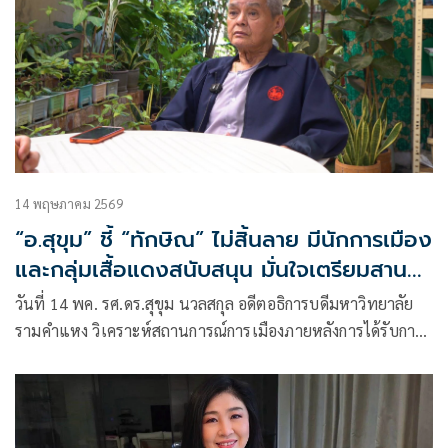
14 พฤษภาคม 2569
“อ.สุขุม” ชี้ “ทักษิณ” ไม่สิ้นลาย มีนักการเมือง
และกลุ่มเสื้อแดงสนับสนุน มั่นใจเตรียมสาน
ต่อภารกิจช่วย “ยิ่งลักษณ์” กลับประเทศให้
วันที่ 14 พค. รศ.ดร.สุขุม นวลสกุล อดีตอธิการบดีมหาวิทยาลัย
สำเร็จ เหตุเป็นคนสู้ ไม่ยอมแพ้ง่ายๆ และห่วง
รามคำแหง วิเคราะห์สถานการณ์การเมืองภายหลังการได้รับการ
อ.เชน จะยิ่งถูกกลบบทบาท
พักโทษของ ทักษิณ ชินวัตร ว่า การกลับมามีอิสรภาพของอดีต
นายกรัฐมนตรีรายนี้