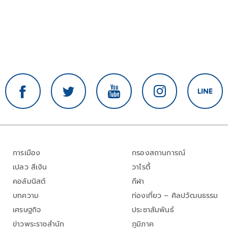
การเมือง
กรองสถานการณ์
เปลว สีเงิน
วาไรตี้
คอลัมนิสต์
กีฬา
บทความ
ท่องเที่ยว – ศิลปวัฒนธรรม
เศรษฐกิจ
ประชาสัมพันธ์
ข่าวพระราชสำนัก
ภูมิภาค