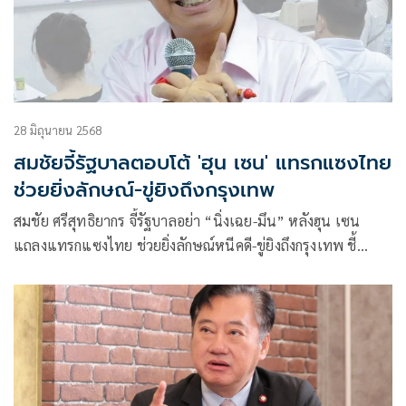
28 มิถุนายน 2568
สมชัยจี้รัฐบาลตอบโต้ 'ฮุน เซน' แทรกแซงไทย
ช่วยยิ่งลักษณ์-ขู่ยิงถึงกรุงเทพ
สมชัย ศรีสุทธิยากร จี้รัฐบาลอย่า “นิ่งเฉย-มึน” หลังฮุน เซน
แถลงแทรกแซงไทย ช่วยยิ่งลักษณ์หนีคดี-ขู่ยิงถึงกรุงเทพ ชี้
เป็นการละเมิดอธิปไตย ผิดมารยาททางการทูต รัฐบาลต้อง
ตอบโต้เพื่อรักษาศรัทธาประชาชน