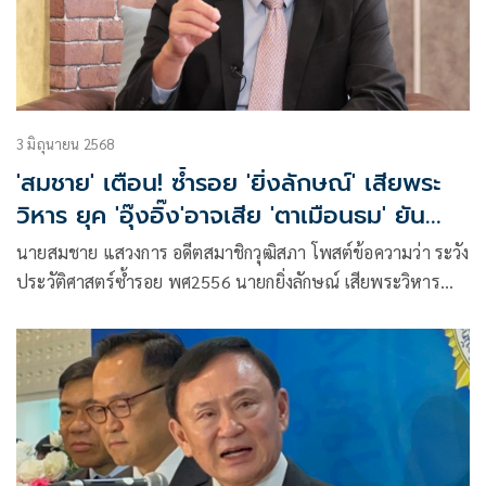
3 มิถุนายน 2568
'สมชาย' เตือน! ซ้ำรอย 'ยิ่งลักษณ์' เสียพระ
วิหาร ยุค 'อุ๊งอิ๊ง'อาจเสีย 'ตาเมือนธม' ยัน
'เกาะกูด'
นายสมชาย แสวงการ อดีตสมาชิกวุฒิสภา โพสต์ข้อความว่า ระวัง
ประวัติศาสตร์ซ้ำรอย พศ2556 นายกยิ่งลักษณ์ เสียพระวิหาร
รอบ2 พศ25