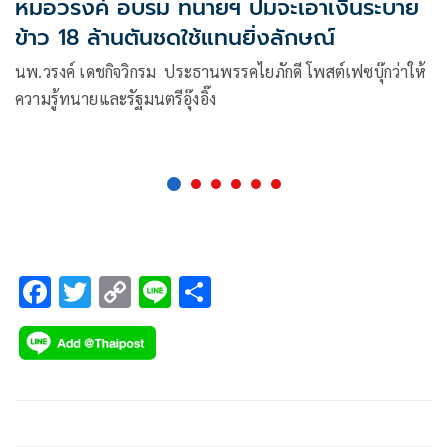
หมอวรงค์ อบรม ทนายฯ ปมจะเอาเงินระบาย
ข้าว 18 ล้านตันชดใช้แทนยิ่งลักษณ์
นพ.วรงค์ เดชกิจวิกรม ประธานพรรคไยภักดี โพสต์เฟซบุ๊กว่าให้
ความรู้ทนายและรัฐมนตรีอุ๊งอิ๊ง
F
T
C
Li
S
ac
wi
o
n
h
e
tt
p
e
ar
b
er
y
e
o
Li