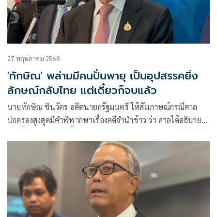
27 พฤษภาคม 2568
'ทักษิณ' พล่ามมีคนปั่นพายุ เป็นอุปสรรคยิ่ง
ลักษณ์กลับไทย แต่เดี๋ยวก็จบแล้ว
นายทักษิณ ชินวัตร อดีตนายกรัฐมนตรี ให้สัมภาษณ์กรณีศาล
ปกครองสูงสุดมีคำพิพากษาเรื่องคดีจำนำข้าว ว่า ศาลได้อธิบาย
อีกครั้งหนึ่ง ว่า เรื่องนี้ น.ส.ยิ่งลักษณ์ ชินวัตร อดีตนายกฯ เป็น
โจทก์เขาไม่ได้เป็นจำเลย