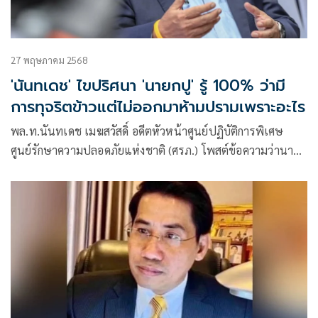
27 พฤษภาคม 2568
'นันทเดช' ไขปริศนา 'นายกปู' รู้ 100% ว่ามี
การทุจริตข้าวแต่ไม่ออกมาห้ามปรามเพราะอะไร
พล.ท.นันทเดช เมฆสวัสดิ์ อดีตหัวหน้าศูนย์ปฏิบัติการพิเศษ
ศูนย์รักษาความปลอดภัยแห่งชาติ (ศรภ.) โพสต์ข้อความว่านายก
ปู รู้ 100% ว่า