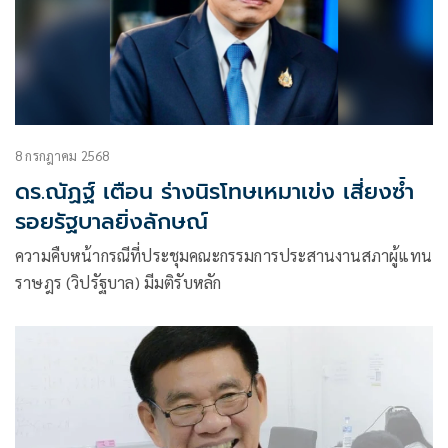
8 กรกฎาคม 2568
ดร.ณัฏฐ์ เตือน ร่างนิรโทษเหมาเข่ง เสี่ยงซ้ำ
รอยรัฐบาลยิ่งลักษณ์
ความคืบหน้ากรณีที่ประชุมคณะกรรมการประสานงานสภาผู้แทน
ราษฎร (วิปรัฐบาล) มีมติรับหลัก