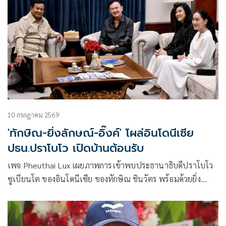
10 กรกฎาคม 2569
'ทักษิณ-ยิ่งลักษณ์-อิ๊งค์' โผล่อินโดนีเซีย
ปธน.ปราโบโว เปิดบ้านต้อนรับ
เพจ Pheuthai Lux เผยภาพการเข้าพบประธานาธิบดีปราโบโว
ซูเบียนโต ของอินโดนีเซีย ของทักษิณ ชินวัตร พร้อมด้วยยิ่ง
ลักษณ์ และแพทองธาร ชินวัตร ที่กรุงจาการ์ตา โดยการหารือ
เป็นไปอย่างอบอุ่น มี