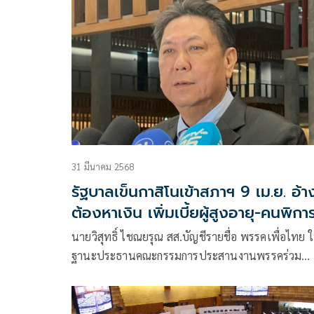
ครบวงจร (เอนเตอร์เทนเมนต์คอมเพล็กซ์) ที่ให้มีกาส
เข้าสู่ระเบียบวาระการประชุมสภาในสัปดาห์หน้า วันที
เม.ย. เพื่อให้ทันสภาเห็นชอบวาระแรกขั้นรับหลักการ
ก่อนปิดสมัยประชุมสภา วันที่ 11 เม.ย.
31 มีนาคม 2568
รัฐบาลเข็นกาสิโนเข้าสภาฯ 9 เม.ย. อ้า
ต้องหาเงิน เพิ่มเบี้ยผู้สูงอายุ-คนพิกา
นายวิสุทธิ์ ไชณยรุณ สส.บัญชีรายชื่อ พรรคเพื่อไทย 
ฐานะประธานคณะกรรมการประสานงานพรรคร่วม
รัฐบาล (วิปรัฐบาล) กล่าวถึงการพิจารณาร่างพระราช
บัญญัติ (พ.ร.บ.) การประกอบธุรกิจสถานบันเทิงครบว
หรือเอ็นเตอร์เทนเมนต์คอมเพล็กซ์