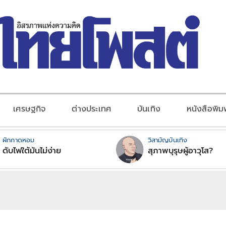
เศรษฐกิจ
ต่างประเทศ
บันเทิง
หนังสือพิม
ผักกาดหอม
วิสามัญบันเทิง
ดับไฟใต้มันไม่ง่าย
สุภาพบุรุษผู้อาวุโส?