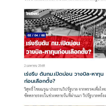
วิปรัฐบาล กล่าวว่า หลังจากที่ น.ส.แพทองธาร ชินวัต
ยกฯ ในฐานะหัวหน้าพรรคเพื่อไทย ระบุให้ สส.ให้ช่ว
ทำความเข้าใจประชาชนเกี่ยวกับ
2 เมษายน 2568
เร่งรีบ ดันกม.เปิดบ่อน วางบิล-หาทุน
ก่อนเลือกตั้ง?
วิสุทธิ์ ไชยณรุณ ประธานวิปรัฐบาล จากพรรคเพื่อไทย
ชัดหลายรอบในช่วงหลายวันที่ผ่านมา วิปรัฐบาลพร้อ
เปิดไฟเขียว ดัน ร่างพระราชบัญญัติธุรกิจสถานบันเทิ