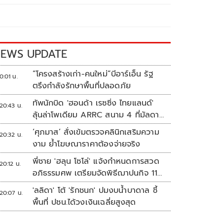
EWS UPDATE
“โครงสร้างเก่า-คนใหม่”บีอาร์เอ็น รัฐ
0:01 น.
ตรึงกำลังรักษาพื้นที่ปลอดภัย
ทัพนักบิด 'ฮอนด้า เรซซิ่ง ไทยแลนด์'
20:43 น.
ลุ้นล่าโพเดียม ARRC สนาม 4 ที่มัลดาลิ
กา
‘ศุภมาส’ สั่งเข้มตรวจคลินิกเสริมความ
20:32 น.
งาม ย้ำโฆษณาราคาต้องจ่ายจริง
พี่ชาย 'ฮลุน โซโล่' แจ้งกำหนดการสวด
20:12 น.
อภิธรรมศพ เตรียมจัดพิธีฌาปนกิจ 11
ส.ค.
'ลลิดา' โต้ 'รักชนก' ปมงบน้ำบาดาล ชี้
20:07 น.
พื้นที่ ปชน.ได้วงเงินเฉลี่ยสูงสุด