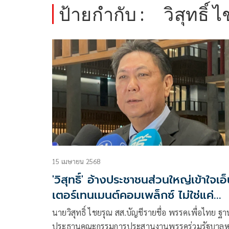
ป้ายกำกับ :
วิสุทธิ์
15 เมษายน 2568
'วิสุทธิ์' อ้างประชาชนส่วนใหญ่เข้าใจเอ
เตอร์เทนเมนต์คอมเพล็กซ์ ไม่ใช่แค่
กาสิโน
นายวิสุทธิ์ ไชยรุณ สส.บัญชีรายชื่อ พรรคเพื่อไทย ฐ
ประธานคณะกรรมการประสานงานพรรคร่วมรัฐบาลห