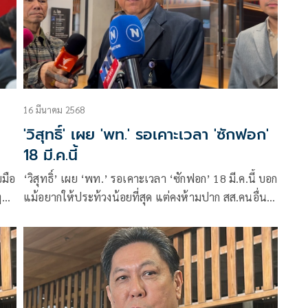
16 มีนาคม 2568
'วิสุทธิ์' เผย 'พท.' รอเคาะเวลา 'ซักฟอก'
18 มี.ค.นี้
มือ
‘วิสุทธิ์’ เผย ‘พท.’ รอเคาะเวลา ‘ซักฟอก’ 18 มี.ค.นี้ บอก
ๆ
แม้อยากให้ประท้วงน้อยที่สุด แต่คงห้ามปาก สส.คนอื่น
อ
ไม่ได้