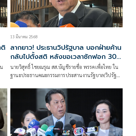
13 มีนาคม 2568
ตติ
ลากยาว! ประธานวิปรัฐบาล บอกฝ่ายค้าน
กลับไปตั้งสติ หลังขอเวลาซักฟอก 30
ชม.
ใน
นายวิสุทธิ์​ ไชยณรุณ​ สส.บัญชีรายชื่อ พรรคเพื่อไทย ใน
ฐานะประธานคณะกรรมการประสานงานรัฐบาล(วิปรัฐ
สภา
บาล) กล่าวถึงการประชุมร่วมวิป3ฝ่ายในวัน
นี้(13มี.ค.)เพื่อหากรอบเวลาวันอภิปรายไม่ไว้วางใจ