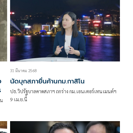
ิโน
่ 9
31 มีนาคม 2568
ง
นัดบุกสภายื่นค้านกม.กาสิโน
ร
ปธ.วิปรัฐบาลคาดสภาฯ ถกร่าง กม.เอนเตอร์เทนเมนต์ฯ
9 เม.ย.นี้
ใน
งจร