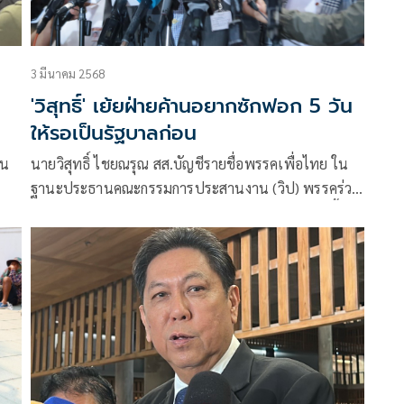
3 มีนาคม 2568
'วิสุทธิ์' เย้ยฝ่ายค้านอยากซักฟอก 5 วัน
ให้รอเป็นรัฐบาลก่อน
าน
นายวิสุทธิ์ ไชยณรุณ สส.บัญชีรายชื่อพรรคเพื่อไทย ใน
ฐานะประธานคณะกรรมการประสานงาน (วิป) พรรคร่วม
รัฐบาล ให้สัมภาษณ์ก่อนการประชุมวิปรัฐบาลในวันนี้ ถึง
การยื่นญัตติขอเปิดอภิปรายไม่ไว้วางใจของพรรคร่วมฝ่าย
ค้าน ว่