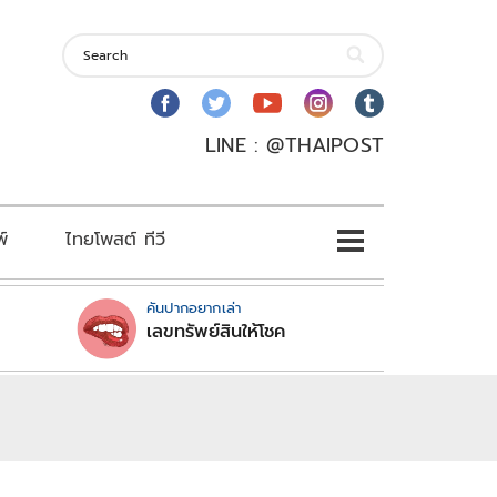
LINE : @THAIPOST
พ์
ไทยโพสต์ ทีวี
คันปากอยากเล่า
เลขทรัพย์สินให้โชค