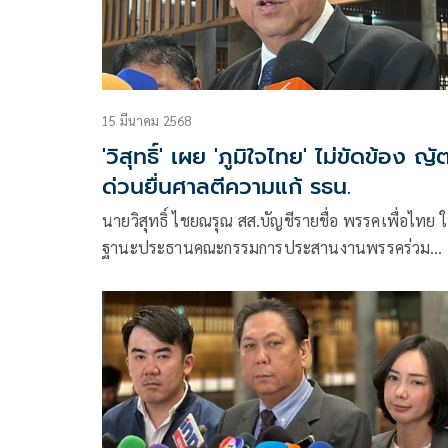
15 มีนาคม 2568
'วิสุทธิ์' เผย 'ภูมิใจไทย' ไม่ขัดข้อง ญั
ด่วนยื่นศาลตีความแก้ รธน.
นายวิสุทธิ์ ไชยณรุณ สส.บัญชีรายชื่อ พรรคเพื่อไทย 
ฐานะประธานคณะกรรมการประสานงานพรรคร่วม
รัฐบาล (วิปรัฐบาล) ให้สัมภาษณ์ถึงการประชุมร่วมรัฐ
ในวันที่ 17 มี.ค.