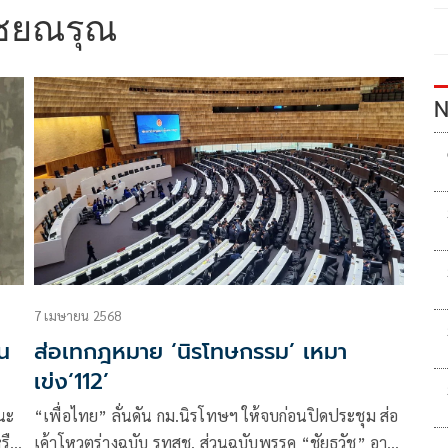
 ไชยณรุณ
N
7 เมษายน 2568
็น
ส่อเทกฎหมาย ‘นิรโทษกรรม’ เหมา
เข่ง‘112’
านะ
“เพื่อไทย” ลั่นดัน กม.นิรโทษฯ ให้จบก่อนปิดประชุม ส่อ
รือ
เค้าโหวตร่างฉบับ รทสช. ส่วนฉบับพรรค “ชัยธวัช” อาจ