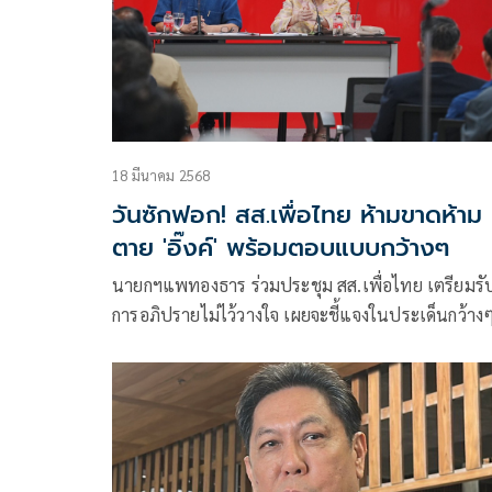
18 มีนาคม 2568
วันซักฟอก! สส.เพื่อไทย ห้ามขาดห้าม
ตาย 'อิ๊งค์' พร้อมตอบแบบกว้างๆ
นายกฯแพทองธาร ร่วมประชุม สส.เพื่อไทย เตรียมรับ
การอภิปรายไม่ไว้วางใจ เผยจะชี้แจงในประเด็นกว้าง
ให้รมต.ตอบละเอียด พร้อมแซวให้ สส.เฝ้ากลุ่มไลน์ข
ข้อมูล ขณะที่ “วิสุทธิ์” สั่งห้ามขาดห้ามตายในช่วง
ซักฟอก พร้อมส่งกำลังใจให้นายกฯ