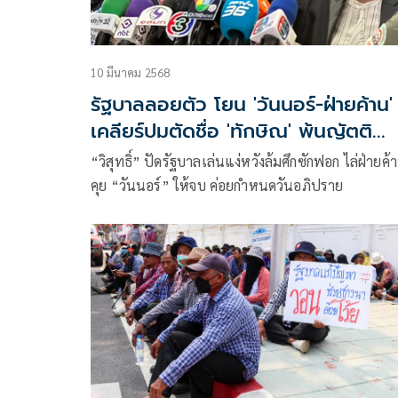
10 มีนาคม 2568
รัฐบาลลอยตัว โยน 'วันนอร์-ฝ่ายค้าน'
เคลียร์ปมตัดชื่อ 'ทักษิณ' พ้นญัตติ
ซักฟอก
“วิสุทธิ์” ปัดรัฐบาลเล่นแง่หวังล้มศึกซักฟอก ไล่ฝ่ายค้
คุย “วันนอร์” ให้จบ ค่อยกำหนดวันอภิปราย