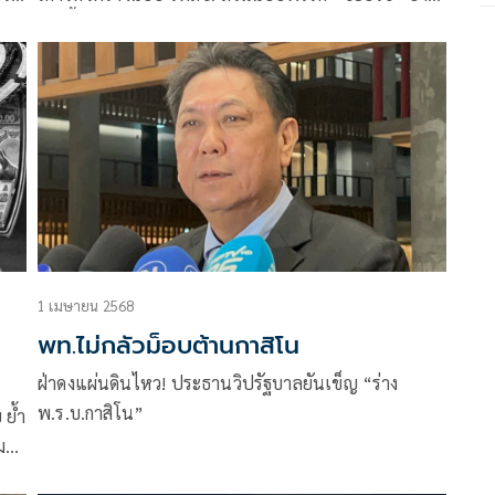
ร นา
ปิ๋ว ชี้เหมาเข่งมาตรา 112 ไกลเกินไป
ยกัน
1 เมษายน 2568
พท.ไม่กลัวม็อบต้านกาสิโน
ฝ่าดงแผ่นดินไหว! ประธานวิปรัฐบาลยันเข็ญ “ร่าง
พ.ร.บ.กาสิโน”
 ย้ำ
ม
ง