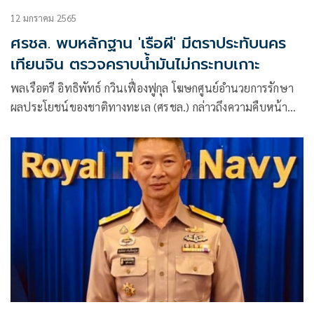
12 มกราคม 2565
ศรชล. พบหลักฐาน 'เรือผี' มีตราประทับนคร
เทียนจิน ตรวจคราบน้ำมันไม่กระทบเกาะ
พลเรือตรี อิทธิพัทธ์ กวินเฟื่องฟูกุล โฆษกศูนย์อำนวยการรักษา
ผลประโยชน์ของชาติทางทะเล (ศรชล.) กล่าวถึงความคืบหน้า
การตรวจสอบกรณีเรือปริศนาลอยตามกระแสน้ำเข้ามาบริเวณ
พื้นที่รับผิดชอบของศรชล.ภาค 2