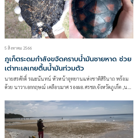
5 สิงหาคม 2566
ภูเก็ตระดมกำลังขจัดคราบน้ำมันชายหาด ช่วย
เต่าทะเลเกยตื้นน้ำมันท่วมตัว
นายสรศักดิ์ รณะนันทน์ หัวหน้าอุทยานแห่งชาติสิรินาถ พร้อม
ด้วย นาวาเอกกฤษณ์ เคลือบมาศ รองผอ.ศรชล.จังหวัดภูเก็ต ,นา
วาเอกพิเชษฐ์ ซองตัน ผอ.กองสารนิเทศ ศรชล.ภาค3 ,นายอดูลย์
ระลึกมูล เจ้าพนักงานตรวจเรือ สำนักงานเจ้าท่าภูมิภาคสาขา
ภูเก็ต