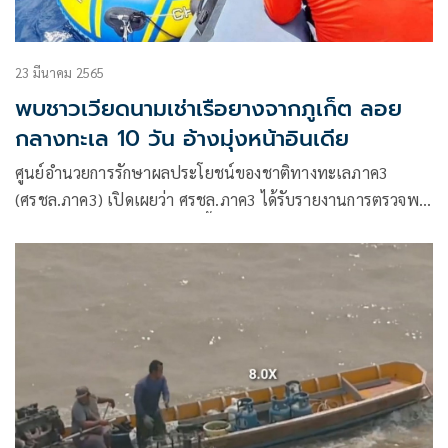
23 มีนาคม 2565
พบชาวเวียดนามเช่าเรือยางจากภูเก็ต ลอย
กลางทะเล 10 วัน อ้างมุ่งหน้าอินเดีย
ศูนย์อำนวยการรักษาผลประโยชน์ของชาติทางทะเลภาค3
(ศรชล.ภาค3) เปิดเผยว่า ศรชล.ภาค3 ได้รับรายงานการตรวจพบ
บุคคลไม่ทราบสัญชาติ ในวันนี้(23 มี.ค.65) เวลา 12.27น. ศูนย์
ควบคุมการแจ้งเรือเข้า-ออก พังงา ได้รับแจ้งจาก เรือประมง ชื่อ ต
เพชรรุ่งเรือง ว่าพบบุคคลไม่ทราบสัญชาติ