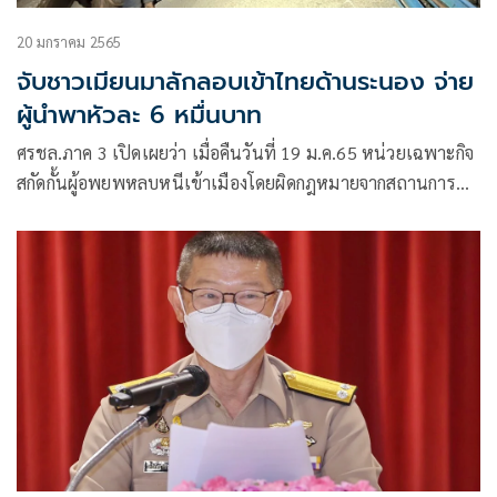
20 มกราคม 2565
จับชาวเมียนมาลักลอบเข้าไทยด้านระนอง จ่าย
ผู้นำพาหัวละ 6 หมื่นบาท
ศรชล.ภาค 3 เปิดเผยว่า เมื่อคืนวันที่ 19 ม.ค.65 หน่วยเฉพาะกิจ
สกัดกั้นผู้อพยพหลบหนีเข้าเมืองโดยผิดกฎหมายจากสถานการณ์
การแพร่ระบาดของ COVID – 19 ศรชล.ภาค 3
(นก.สอค.ศรชล.ภาค 3)