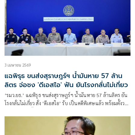
3 เมษายน 2569
แฉพิรุธ ขนส่งสุราษฎร์ฯ น้ำมันหาย 57 ล้าน
ลิตร จ่อชง 'ดีเอสไอ' ฟัน ยันโรงกลั่นไม่เกี่ยว
‘รมว.ยธ.’ แฉพิรุธ ขนส่งสุราษฎร์ฯ น้ำมันหาย 57 ล้านลิตร ยัน
โรงกลั่นไม่เกี่ยว สั่ง ‘ดีเอสไอ’ รับ เป็นคดีพิเศษแล้ว พร้อมตั้งวอร์
รูมติดตามทุกขั้นตอน รอง ผบ.ตร. ตรวจสอบคลังเพิ่มพร้อมขยาย
ผลรถบรรทุกลักลอบน้ำมัน 4 หมื่นลิตร เตรียมเรียกเจ้าของเรือ
สวมทะเบียนโชคชลกรขายน้ำมันกลางทะเล ศรชล. พบการเดิน