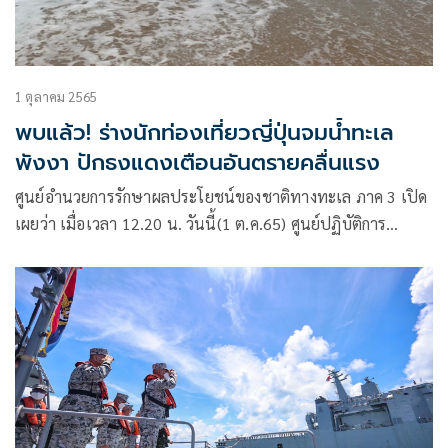
1 ตุลาคม 2565
พบแล้ว! ร่างนักท่องเที่ยวญี่ปุ่นจมน้ำทะเล
พังงา ปักธงแดงเตือนอันตรายคลื่นแรง
ศูนย์อำนวยการรักษาผลประโยชน์ของชาติทางทะเล ภาค 3 เปิด
เผยว่า เมื่อเวลา 12.20 น. วันนี้(1 ต.ค.65) ศูนย์ปฏิบัติการ
ศรชล.ภาค 3 (ศปก.ศรชล.ภาค 3) ได้รับแจ้งจาก ศรชล.จังหวัด
พังงาว่า นายสิริธร บัวแก้ว รองนายกเทศบาลตำบลคึกคัก จังหวัด
พังงา