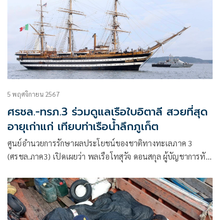
5 พฤศจิกายน 2567
ศรชล.-ทรภ.3 ร่วมดูแลเรือใบอิตาลี สวยที่สุด
อายุเก่าแก่ เทียบท่าเรือน้ำลึกภูเก็ต
ศูนย์อำนวยการรักษาผลประโยชน์ของชาติทางทะเลภาค 3
(ศรชล.ภาค3) เปิดเผยว่า พลเรือโทสุวัจ ดอนสกุล ผู้บัญชาการทัพ
เรือภาคที่ 3 (ผบ.ทรภ.3)/ ผู้อำนวยการศูนย์อำนวยการรักษาผล
ประโยชน์ของชาติทางทะเลภาค 3 (ผอ.ศรชล.ภาค 3)