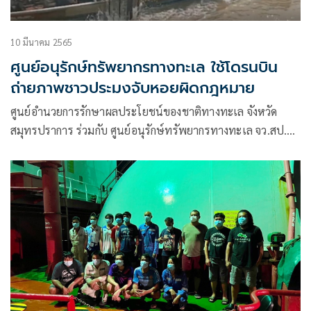
10 มีนาคม 2565
ศูนย์อนุรักษ์ทรัพยากรทางทะเล ใช้โดรนบิน
ถ่ายภาพชาวประมงจับหอยผิดกฎหมาย
ศูนย์อำนวยการรักษาผลประโยชน์ของชาติทางทะเล จังหวัด
สมุทรปราการ ร่วมกับ ศูนย์อนุรักษ์ทรัพยากรทางทะเล จว.สป.
สทช.2 ศูนย์ปราบปรามประมงทะเล สป. และผู้นำชุมชนบ้าน
คลองบางเสาธง ใช้อุปกรณ์ Drone ขึ้นบินสำรวจทางอากาศ