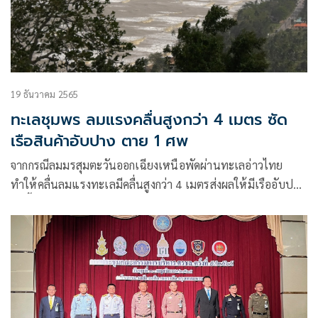
19 ธันวาคม 2565
ทะเลชุมพร ลมแรงคลื่นสูงกว่า 4 เมตร ซัด
เรือสินค้าอับปาง ตาย 1 ศพ
จากกรณีลมมรสุมตะวันออกเฉียงเหนือพัดผ่านทะเลอ่าวไทย
ทำให้คลื่นลมแรงทะเลมีคลื่นสูงกว่า 4 เมตรส่งผลให้มีเรืออับปาง
ในพื้นที่ จ.สุราษฎร์ธานี จ.ประจวบคีรีขันธ์ สำหรับสถานการณ์ใน
จ.ชุมพร ศูนย์อำนวยการรักษาผลประโยชน์ของชาติทางทะเล
ทาง(ศรชล.)ชุมพร และเจ้าท่าจังหวัดชุมพร