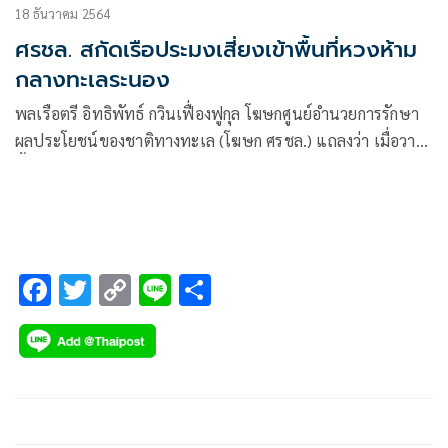
18 ธันวาคม 2564
ศรชล. สกัดเรือประมงเสี่ยงเข้าพื้นที่หวงห้าม
กลางทะเลระนอง
พลเรือตรี อิทธิพัทธ์ กวินเฟื่องฟูกุล โฆษกศูนย์อำนวยการรักษา
ผลประโยชน์ของชาติทางทะเล (โฆษก ศรชล.) แถลงว่า เมื่อวาน
นี้ (17 ธ.ค.64) ศรชล.ภาค 3 ได้รับแจ้งจากศูนย์เฝ้าระวังการทำ
ประมงผิดกฎหมาย (FMC)
F
T
C
Li
S
ac
wi
o
n
h
e
tt
p
e
ar
b
er
y
e
o
Li