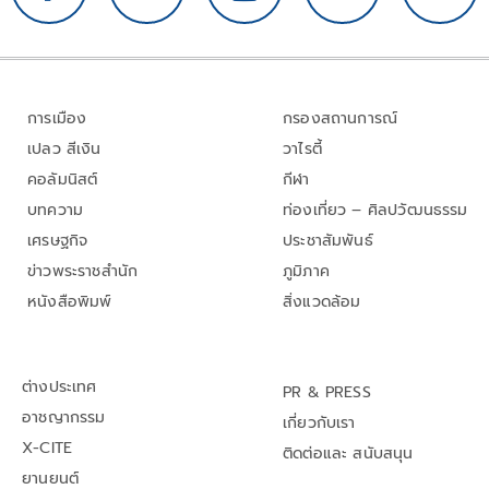
การเมือง
กรองสถานการณ์
เปลว สีเงิน
วาไรตี้
คอลัมนิสต์
กีฬา
บทความ
ท่องเที่ยว – ศิลปวัฒนธรรม
เศรษฐกิจ
ประชาสัมพันธ์
ข่าวพระราชสำนัก
ภูมิภาค
หนังสือพิมพ์
สิ่งแวดล้อม
ต่างประเทศ
PR & PRESS
อาชญากรรม
เกี่ยวกับเรา
X-CITE
ติดต่อและ สนับสนุน
ยานยนต์