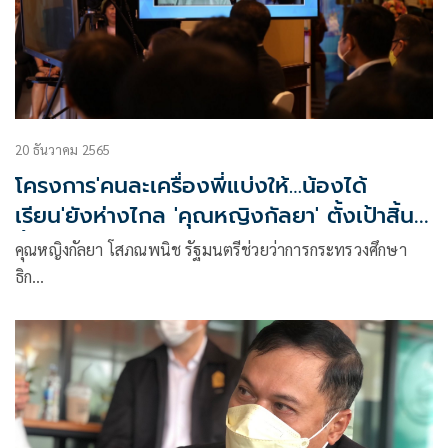
20 ธันวาคม 2565
โครงการ'คนละเครื่องพี่แบ่งให้…น้องได้
เรียน'ยังห่างไกล 'คุณหญิงกัลยา' ตั้งเป้าสิ้นปี
นี้มียอดหนุน 10,000 เครื่อง แต่ขาดแคลน
คุณหญิงกัลยา โสภณพนิช รัฐมนตรีช่วยว่าการกระทรวงศึกษา
จริง1.4 ล้านเครื่อง
ธิก…