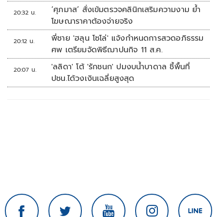
‘ศุภมาส’ สั่งเข้มตรวจคลินิกเสริมความงาม ย้ำ
20:32 น.
โฆษณาราคาต้องจ่ายจริง
พี่ชาย 'ฮลุน โซโล่' แจ้งกำหนดการสวดอภิธรรม
20:12 น.
ศพ เตรียมจัดพิธีฌาปนกิจ 11 ส.ค.
'ลลิดา' โต้ 'รักชนก' ปมงบน้ำบาดาล ชี้พื้นที่
20:07 น.
ปชน.ได้วงเงินเฉลี่ยสูงสุด