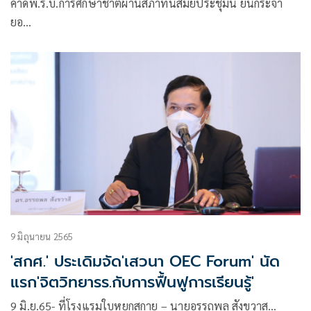
คาดพ.ร.บ.การศึกษาชาติผ่านสภาทันสมัยประชุมนี้ ยันกระจา
ยอ…
9 มิถุนายน 2565
'สกศ.' ประเดิมจัด'เสวนา OEC Forum' นัด
แรก'จิตวิทยารร.กับการฟื้นฟูการเรียนรู้'
9 มิ.ย.65- ที่โรงแรมใบหยกสกาย – นายอรรถพล สังขวาส…