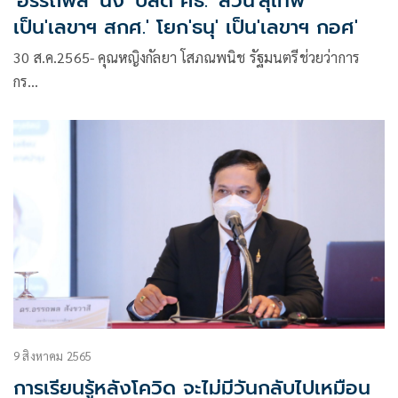
'อรรถพล' นั่ง 'ปลัด ศธ.' ส่วน'สุเทพ'
เป็น'เลขาฯ สกศ.' โยก'ธนุ' เป็น'เลขาฯ กอศ'
30 ส.ค.2565- คุณหญิงกัลยา โสภณพนิช รัฐมนตรีช่วยว่าการ
กร…
9 สิงหาคม 2565
การเรียนรู้หลังโควิด จะไม่มีวันกลับไปเหมือน