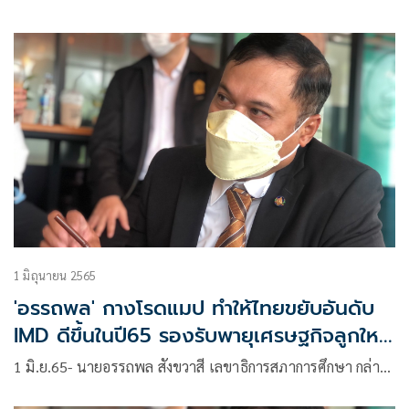
1 มิถุนายน 2565
'อรรถพล' กางโรดแมป ทำให้ไทยขยับอันดับ
IMD ดีขึ้นในปี65 รองรับพายุเศรษฐกิจลูกใหม่
หรือ Perfect Storm
1 มิ.ย.65- นายอรรถพล สังขวาสี เลขาธิการสภาการศึกษา กล่า…