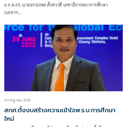
แพลตฟอร์ม Coursera
6 ก.ค.65-นายอรรถพล สังขวาสี เลขาธิการสภาการศึกษา
(เลขาฯ…
4 กรกฎาคม 2565
สกศ.ตั้งงบสร้างความเข้าใจพ.ร.บ.การศึกษา
ใหม่