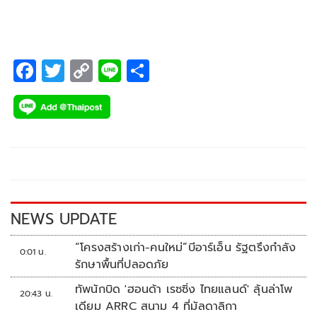
F
T
C
Li
S
ac
wi
o
n
h
e
tt
p
e
ar
b
er
y
e
o
Li
o
n
k
k
NEWS UPDATE
“โครงสร้างเก่า-คนใหม่”บีอาร์เอ็น รัฐตรึงกำลัง
0:01 น.
รักษาพื้นที่ปลอดภัย
ทัพนักบิด 'ฮอนด้า เรซซิ่ง ไทยแลนด์' ลุ้นล่าโพ
20:43 น.
เดียม ARRC สนาม 4 ที่มัลดาลิกา