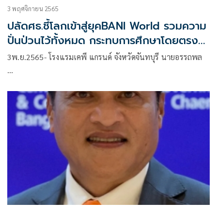
3 พฤศจิกายน 2565
ปลัดศธ.ชี้โลกเข้าสู่ยุคBANI World รวมความ
ปั่นป่วนไว้ทั้งหมด กระทบการศึกษาโดยตรง
มอบนโยบายรับมือ อุดเรียนรู้ถดถอย
3พ.ย.2565- โรงแรมเคพี แกรนด์ จังหวัดจันทบุรี นายอรรถพล
…