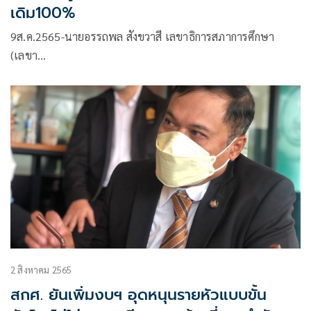
เดิม100%
9ส.ค.2565-นายอรรถพล สังขวาสี เลขาธิการสภาการศึกษา
(เลขา…
2 สิงหาคม 2565
สกศ. ยันเพิ่มงบฯ อุดหนุนรายหัวแบบขั้น