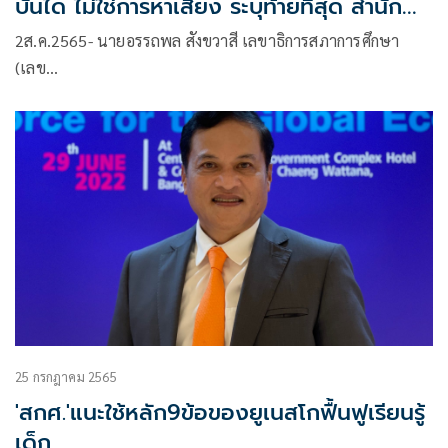
บันได ไม่ใช่การหาเสียง ระบุท้ายที่สุด สำนัก
งบฯตัดสินใจไม่ใช่ศธ.
2ส.ค.2565- นายอรรถพล สังขวาสี เลขาธิการสภาการศึกษา
(เลข…
25 กรกฎาคม 2565
'สกศ.'แนะใช้หลัก9ข้อของยูเนสโกฟื้นฟูเรียนรู้
เด็ก