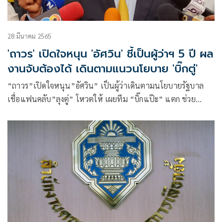
28 มีนาคม 2565
'ถาวร' เปิดใจหนุน 'อัศวิน' ชี้เป็นผู้ว่าฯ 5 ปี ผล
งานจับต้องได้ เดินตามแนวนโยบาย 'บิ๊กตู่'
“ถาวร”เปิดใจหนุน”อัศวิน” เป็นผู้ว่าเดินตามนโยบายรัฐบาล
เชื่อแฟนคลับ”ลุงตู่” โหวตให้ เผยทีม “บิ๊กแป๊ะ” แตก ช่วย
“พปชร.-รักษ์กรุงเทพฯ”เพราะเกรงใจผู้ใหญ่ / ไม่กลัว”น้อง
จ้ำ”น้อยใจ เพราะเลือกผลประโยชน์ชาติ มากกว่าสัมพันธ์พี่น้อง