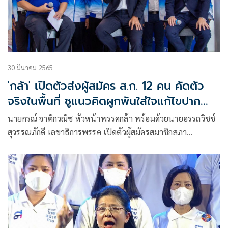
30 มีนาคม 2565
'กล้า' เปิดตัวส่งผู้สมัคร ส.ก. 12 คน คัดตัว
จริงในพื้นที่ ชูแนวคิดผูกพันใส่ใจแก้ไขปาก
ท้อง
นายกรณ์ จาติกวณิช หัวหน้าพรรคกล้า พร้อมด้วยนายอรรถวิชช์
สุวรรณภักดี เลขาธิการพรรค เปิดตัวผู้สมัครสมาชิกสภา
กรุงเทพมหานคร(ส.ก.) จำนวน 12 คน ในคอนเซ็ปต์ “ผูกพัน
ใส่ใจ แก้ไขปากท้อง” พร้อมสมัครรับเลือกตั้งวันที่ 31 มี.ค.