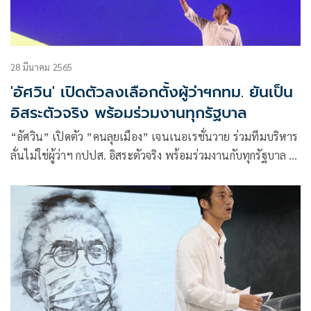
28 มีนาคม 2565
'อัศวิน' เปิดตัวลงเลือกตั้งผู้ว่าฯกทม. ยันเป็น
อิสระตัวจริง พร้อมร่วมงานทุกรัฐบาล
“อัศวิน” เปิดตัว ”คนลุยเมือง” เจนเนอเรชั่นวาย ร่วมทีมบริหาร
ลั่นไม่ใช่ผู้ว่าฯ กปปส. อิสระตัวจริง พร้อมร่วมงานกับทุกรัฐบาล ไร้
คนกดดัน ทำใจถูกวิจารณ์ทำงาน 5 ปีทำไม่สำเร็จ มีคนชอบ-ชัง
เปรียบไอน์สไตน์ยังทำข้อสอบไม่ถูกทั้งหมด ด้าน “จักรทิพย์” ไม่
โผล่ร่วมงาน