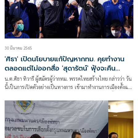
30 มีนาคม 2565
'ศิธา' เปิดนโยบายแก้ปัญหากทม. คุยทำงาน
ตลอดแต่ไม่ออกสื่อ 'สุดารัตน์' ฟุ้งจะคืน
อำนาจให้คนกรุง
น.ต.ศิธา ทิวารี ผู้สมัครผู้ว่ากทม. พรรคไทยสร้างไทย กล่าวว่า วัน
นี้เป็นการเปิดตัวอย่างเป็นทางการ เข้ามาทำงานการเมืองตั้งแต่
ปี 2543 ที่คลองเตย สำนึกบุญคุณชาวคลองเตยที่เลือกตั้งให้ได้
เป็น ส.ส. 2 สมัยในปี 44 และ 48 จนถูกตัดสิทธิทางการเมือง5 ปี
แม้เวลานั้นไม่ได้ออกสื่อ