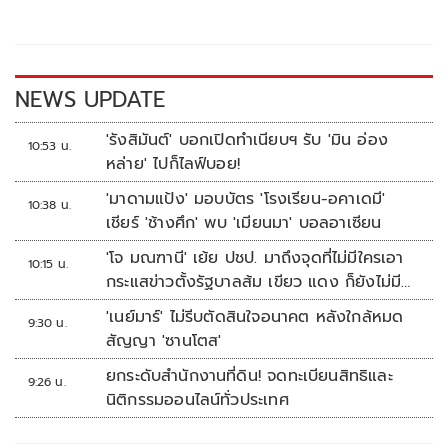
o
Li
o
n
k
k
NEWS UPDATE
'รังสิมันต์' บอกเปิดทำเนียบฯ รับ 'มิน อ่อง
10:53 น.
หล่าย' ไปก็ไลฟ์บอย!
'มาดามแป้ง' มอบบัตร 'โรงเรียน-อคาเดมี'
10:38 น.
เชียร์ 'ช้างศึก' พบ 'เมียนมา' บอลอาเซียน
'โจ มณฑานี' เย้ย ปชป. มาถึงจุดที่ไม่มีใครเอา
10:15 น.
กระแสข่าวตั้งรัฐบาลส้ม เขียว แดง ก็ยังไม่มีฟ้า
เลย
'เนย์มาร์' ไม่รีบตัดสินใจอนาคต หลังใกล้หมด
9:30 น.
สัญญา 'ซานโตส'
ยกระดับสำนักงานที่ดิน! จดทะเบียนสิทธิและ
9:26 น.
นิติกรรมออนไลน์ทั่วประเทศ