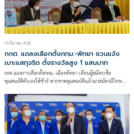
30 มีนาคม 2565
กกต. แถลงเลือกตั้งกทม.-พัทยา ชวนแจ้ง
เบาะแสทุจริต ตั้งรางวัลสูง 1 แสนบาท
กกต.แจงการเลือกตั้งกทม.-เมืองพัทยา เตือนผู้สมัครเช็ค
คุณสมบัติตัวเองให้ชัวร์ หากขาดคุณสมบัติแล้วมาสมัครมีโทษ
หนัก พร้อมจัดชุดเคลื่อนที่เร็ว-วอร์รูมการข่าวป้องกันทำผิดเลือก
ตั้ง ชวนปชช.แจ้งเบาะแสทุจริตเงินรางวัลสูงสุด 1 แสนบาท