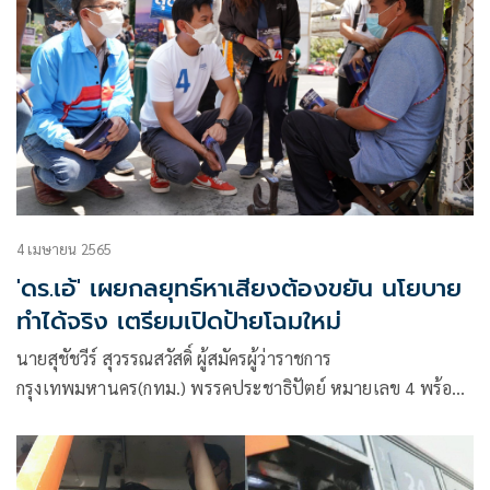
4 เมษายน 2565
'ดร.เอ้' เผยกลยุทธ์หาเสียงต้องขยัน นโยบาย
ทำได้จริง เตรียมเปิดป้ายโฉมใหม่
นายสุชัชวีร์ สุวรรณสวัสดิ์ ผู้สมัครผู้ว่าราชการ
กรุงเทพมหานคร(กทม.) พรรคประชาธิปัตย์ หมายเลข 4 พร้อม
ด้วย นายเมธวิน อังคทะวานิช ผู้สมัคร ส.ก.เขตพญาไท เบอร์ 1
และนายปริญญ์ พานิชภักดิ์ รองหัวหน้าพรรคฯ