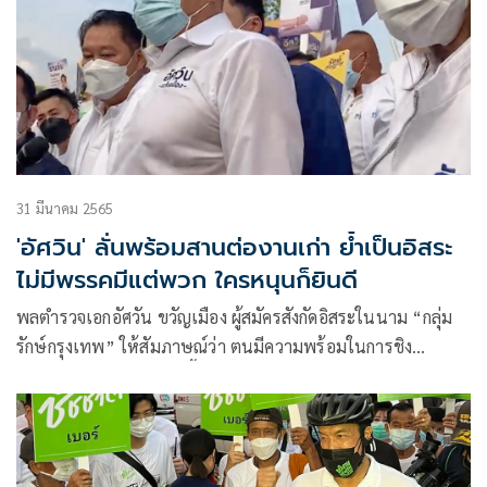
31 มีนาคม 2565
'อัศวิน' ลั่นพร้อมสานต่องานเก่า ย้ำเป็นอิสระ
ไม่มีพรรคมีแต่พวก ใครหนุนก็ยินดี
พลตำรวจเอกอัศวัน ขวัญเมือง ผู้สมัครสังกัดอิสระในนาม “กลุ่ม
รักษ์กรุงเทพ” ให้สัมภาษณ์ว่า ตนมีความพร้อมในการชิง
ตำแหน่งผู้ว่าฯ กทม. วันนี้ตนและทีมผู้สมัครกลุ่มรักษ์กรุงเทพ