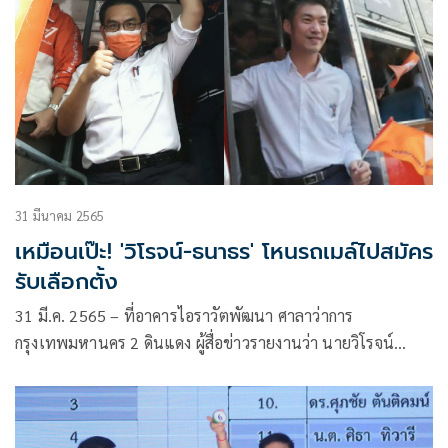
31 มีนาคม 2565
เหมือนเป๊ะ! 'วิโรจน์-ธนาธร' โหนรถเมล์ไปสมัคร
รับเลือกตั้ง
31 มี.ค. 2565 – ที่อาคารไอราวัตพัฒนา ศาลาว่าการ
กรุงเทพมหานคร 2 ดินแดง ผู้สื่อข่าวรายงานว่า นายวิโรจน์
ลักขณาอดิศร ผู้สมัครผู้ว่าฯ กทม. พรรคก้าวไกล พร้อมด้วยผู้สมัคร
ส.ก. เดินทางมาด้วยรถเมล์สีส้ม สาย 46