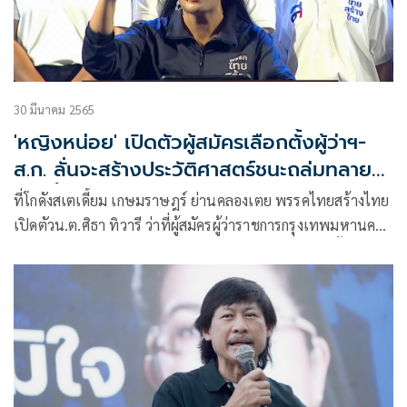
30 มีนาคม 2565
'หญิงหน่อย' เปิดตัวผู้สมัครเลือกตั้งผู้ว่าฯ-
ส.ก. ลั่นจะสร้างประวัติศาสตร์ชนะถล่มทลาย
อีกครั้ง
ที่โกดังสเตเดี้ยม เกษมราษฎร์ ย่านคลองเตย พรรคไทยสร้างไทย
เปิดตัวน.ต.ศิธา ทิวารี ว่าที่ผู้สมัครผู้ว่าราชการกรุงเทพมหานคร
(กทม.) และเปิดตัวสมาชิกสภากรุงเทพมหานคร (ส.ก.) ทั้ง 50
เขตในนามพรรคไทยสร้างไทย โดยมีคุณหญิงสุดารัตน์ เกยุรา
พันธุ์ ประธานพรรค