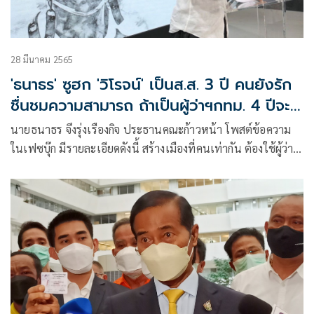
28 มีนาคม 2565
'ธนาธร'​ ซูฮก​ 'วิโรจน์'​ เป็นส.ส.​ 3​ ปี​ คนยังรัก
ชื่นชมความสามารถ​ ถ้าเป็นผู้ว่าฯกทม.​ 4​ ปีจะ
ขนาดไหน
นายธนาธร​ จึงรุ่งเรืองกิจ​ ประธานคณะก้าวหน้า​ โพสต์ข้อความ
ในเฟซบุ๊ก​ มีรายละเอียดดังนี้ สร้างเมืองที่คนเท่ากัน ต้องใช้ผู้ว่าฯ
ที่มีเจตจำนงแน่วแน่ทางการเมือง ทุกท่านคิดว่ากรุงเทพ เป็น
เมืองที่ขาดศักยภาพรึเปล่าครับ?