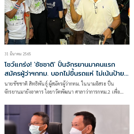
31 มีนาคม 2565
โชว์แกร่ง! 'ชัชชาติ' ปั่นจักรยานมาคนแรก
สมัครผู้ว่าฯกทม. บอกไม่ขึ้นรถแห่ ไม่เน้นป้าย
หาเสียง ลดมลพิษ
นายชัชชาติ สิทธิพันธุ์ ผู้สมัครผู้ว่ากทม. ในนามอิสระ ปั่น
จักรยานมายังอาคาร ไอยาวัตพัฒนา ศาลาว่าการกทม.2 เพื่อ
เตรียมลงสมัคร ผู้ว่าราชการกรุงเทพฯ พร้อมกับให้สัมภาษณ์ว่า
สาเหตุที่ปั่นจักรยานเพราะวิถีชีวิตตอนเช้าใช้การเดิน