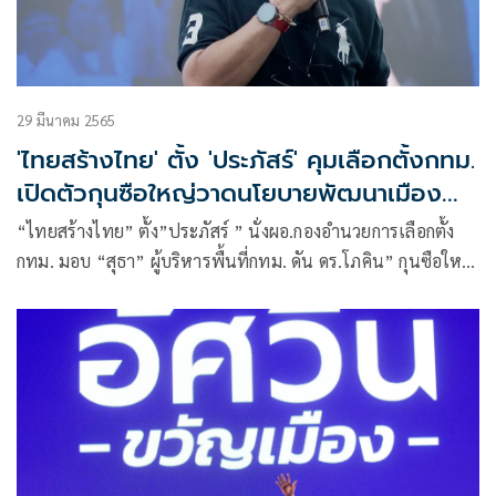
29 มีนาคม 2565
'ไทยสร้างไทย' ตั้ง 'ประภัสร์' คุมเลือกตั้งกทม.
เปิดตัวกุนซือใหญ่วาดนโยบายพัฒนาเมือง
กรุง
“ไทยสร้างไทย” ตั้ง”ประภัสร์ ” นั่งผอ.กองอำนวยการเลือกตั้ง
กทม. มอบ “สุธา” ผู้บริหารพื้นที่กทม. ดัน ดร.โภคิน” กุนซือใหญ่
ดูนโยบาย โว ผู้สมัคร ดีเอ็นเอตรงสเปคพรรค ย้ำส่งผู้ว่าฯ-ส.ก. ทีม
เดียวกัน เตรียมเปิดตัว 30 มี.ค.