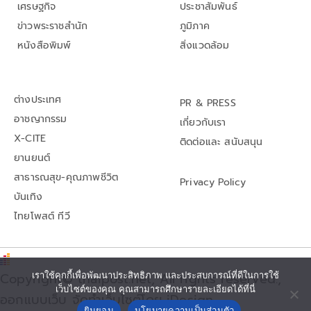
เศรษฐกิจ
ประชาสัมพันธ์
ข่าวพระราชสำนัก
ภูมิภาค
หนังสือพิมพ์
สิ่งแวดล้อม
ต่างประเทศ
PR & PRESS
อาชญากรรม
เกี่ยวกับเรา
X-CITE
ติดต่อและ สนับสนุน
ยานยนต์
สาธารณสุข-คุณภาพชีวิต
Privacy Policy
บันเทิง
ไทยโพสต์ ทีวี
เราใช้คุกกี้เพื่อพัฒนาประสิทธิภาพ และประสบการณ์ที่ดีในการใช้
Copyright© thaipost.net, All rights reserved.,
เว็บไซต์ของคุณ คุณสามารถศึกษารายละเอียดได้ที่นี่
ออกแบบเว็บ จัดทำเว็บไซต์โดย iDesign
ยินยอม
นโยบายความเป็นส่วนตัว