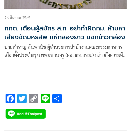
26 มีนาคม 2565
กกต. เตือนผู้สมัคร ส.ก. อย่าทำผิดกม. ห้ามหา
เสียงจัดมหรสพ แห่กลองยาว แจกข้าวกล่อง
นายสำราญ ตันพานิช ผู้อำนวยการสำนักงานคณะกรรมการการ
เลือกตั้งประจำกรุงเทพมหานคร (ผอ.กกต.กทม.) กล่าวถึงความคืบ
หน้าการเปิดรับสมัครการเลือกตั้งผู้ว่าราชการกรุงเทพมหานคร (ผู้
ว่าฯกทม.)และสมาชิกสภากรุงเทพมหานนคร (ส.ก.) ระหว่างวันที่
31 มี.ค- 4 เม.ย. ว่า ทางกกต.กทม.และกรุงเทพมหานคร(กทม.)
F
T
C
Li
S
ac
wi
o
n
h
e
tt
p
e
ar
b
er
y
e