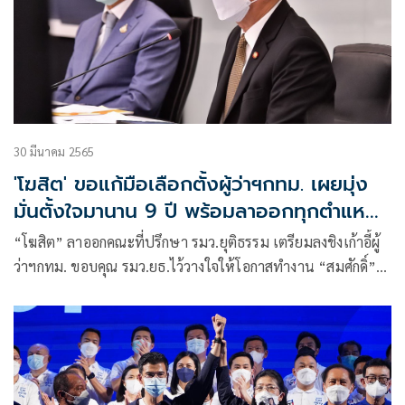
30 มีนาคม 2565
'โฆสิต' ขอแก้มือเลือกตั้งผู้ว่าฯกทม. เผยมุ่ง
มั่นตั้งใจมานาน 9 ปี พร้อมลาออกทุกตำแหน่ง
ใน ยธ.
“โฆสิต” ลาออกคณะที่ปรึกษา รมว.ยุติธรรม เตรียมลงชิงเก้าอี้ผู้
ว่าฯกทม. ขอบคุณ รมว.ยธ.ไว้วางใจให้โอกาสทำงาน “สมศักดิ์”
เสียดายคนดีมีฝีมือ แนะนำความรู้-ประสบการณ์ไปพัฒนาบ้าน
เมือง เชื่อคนกรุงเทพได้ประโยชน์