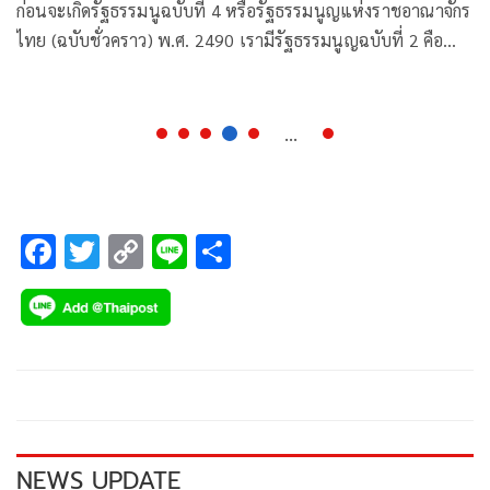
ก่อนจะเกิดรัฐธรรมนูฉบับที่ 4 หรือรัฐธรรมนูญแห่งราชอาณาจักร
ไทย (ฉบับชั่วคราว) พ.ศ. 2490 เรามีรัฐธรรมนูญฉบับที่ 2 คือ
ฉบับ 10 ธันวาคม พ.ศ. 2475 และฉบับที่ 3
...
F
T
C
Li
S
ac
wi
o
n
h
e
tt
p
e
ar
b
er
y
e
o
Li
o
n
k
k
NEWS UPDATE