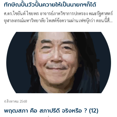
ทักษิณปั้นวัวปั้นควายให้เป็นนายกฯก็ได้
ศ.ดร.ไชยันต์ ไชยพร อาจารย์ภาควิชาการปกครอง คณะรัฐศาสตร์
จุฬาลงกรณ์มหาวิทยาลัย โพสต์ข้อความผ่านเฟซบุ๊กว่า ตอนนี้สื่อ
บางสื่อเริ่มมีการสร้างวาทกรรมแปลกๆ ให้เห็นใจว่า ถ้าคุณแพฯ
ต้องพ้นตำแหน่ง ก็ไม่เป็นไร เพราะได้พาพ่อกลับบ้านแล้ว แม้จะ
ไม่ได้เป็นนายกฯที่ดี แต่ก็เป็นลูกที่ดี ลูกกตัญญู
4 สิงหาคม 2568
พฤฒสภา คือ สภาปรีดี จริงหรือ ? (12)