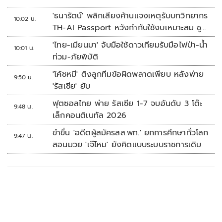
'ธนารัตน์' พลิกเสียงค้านแจงเหตุรับบทวิทยากร
10:02 น.
TH-AI Passport หวังกำกับใช้งบเหมาะสม ชู
จุดเด่นคนไทยได้ใช้ AI ระดับโปร ลดเหลื่อมล้ำ
'ไทย-เมียนมา' จับมือใช้ดาวเทียมรับมือไฟป่า-น้ำ
10:01 น.
ทางเทคโนโลยี เซฟงบไปกว่า900ล้าน เชื่อหาก
ท่วม-ภัยพิบัติ
ใช้เต็มที่เอกชนขาดทุนย่อยยับ
'โค้ชหมี' ติงลูกทีมข้อผิดพลาดเพียบ หลังพ่าย
9:50 น.
'รัสเซีย' ยับ
ฟุตซอลไทย พ่าย รัสเซีย 1-7 จบอันดับ 3 โต๊ะ
9:48 น.
เล็กคอนติเนทัล 2026
ขำขื่น 'อดีตผู้สมัครสส.พท.' ยกการศึกษาทั่วโลก
9:47 น.
สอนมวย 'เจ๊ไหม' ยังคิดแบบระบบราชการเดิม