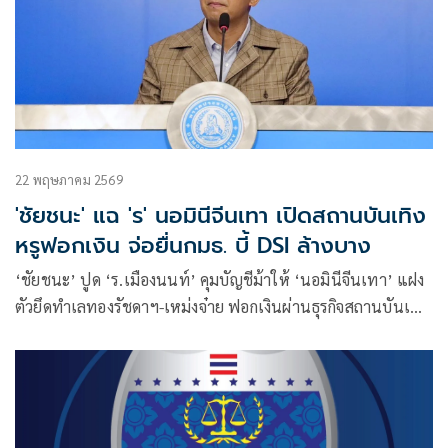
22 พฤษภาคม 2569
'ชัยชนะ' แฉ 'ร' นอมินีจีนเทา เปิดสถานบันเทิง
หรูฟอกเงิน จ่อยื่นกมธ. บี้ DSI ล้างบาง
‘ชัยชนะ’ ปูด ‘ร.เมืองนนท์’ คุมบัญชีม้าให้ ‘นอมินีจีนเทา’ แฝง
ตัวยึดทำเลทองรัชดาฯ-เหม่งจ๋าย ฟอกเงินผ่านธุรกิจสถานบันเทิง
พบโยงใยแก๊งสแกมเมอร์-ยาเสพติด จ่อหอบหลักฐานยื่นกมธ.
บี้DSIล้างบาง