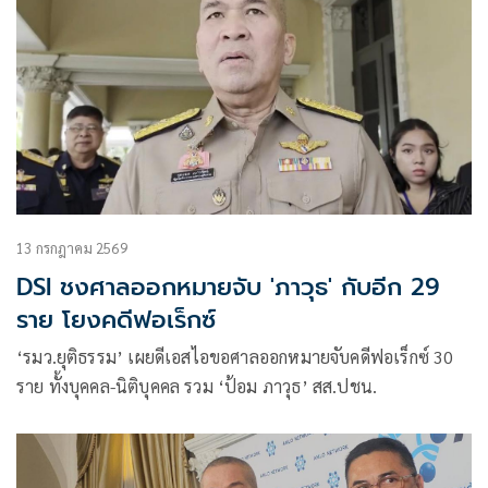
13 กรกฎาคม 2569
DSI ชงศาลออกหมายจับ 'ภาวุธ' กับอีก 29
ราย โยงคดีฟอเร็กซ์
‘รมว.ยุติธรรม’ เผยดีเอสไอขอศาลออกหมายจับคดีฟอเร็กซ์ 30
ราย ทั้งบุคคล-นิติบุคคล รวม ‘ป้อม ภาวุธ’ สส.ปชน.