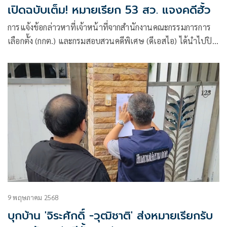
เปิดฉบับเต็ม! หมายเรียก 53 สว. แจงคดีฮั้ว
การแจ้งข้อกล่าวหาที่เจ้าหน้าที่จากสำนักงานคณะกรรมการการ
เลือกตั้ง (กกต.) และกรมสอบสวนคดีพิเศษ (ดีเอสไอ) ได้นำไปปิด
ไว้ที่คอนโดของนายอลงกต วรกี เป็นหนังสือฉบับลงวันที่ 8 พ.ค.
2568
9 พฤษภาคม 2568
บุกบ้าน 'จิระศักดิ์ -วุฒิชาติ' ส่งหมายเรียกรับ