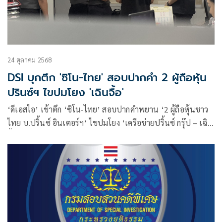
24 ตุลาคม 2568
DSI บุกตึก 'ซิโน-ไทย' สอบปากคำ 2 ผู้ถือหุ้น
ปรินซ์ฯ ไขปมโยง 'เฉินจื้อ'
‘ดีเอสไอ’ เข้าตึก ‘ซิโน-ไทย’ สอบปากคำพยาน ‘2 ผู้ถือหุ้นชาว
ไทย บ.ปริ้นซ์ อินเตอร์ฯ’ ไขปมโยง ‘เครือข่ายปริ้นซ์ กรุ๊ป – เฉิน
จื้อ’