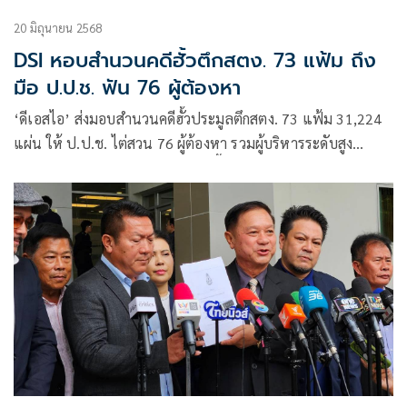
20 มิถุนายน 2568
DSI หอบสำนวนคดีฮั้วตึกสตง. 73 แฟ้ม ถึง
มือ ป.ป.ช. ฟัน 76 ผู้ต้องหา
‘ดีเอสไอ’ ส่งมอบสำนวนคดีฮั้วประมูลตึกสตง. 73 แฟ้ม 31,224
แผ่น ให้ ป.ป.ช. ไต่สวน 76 ผู้ต้องหา รวมผู้บริหารระดับสูง
เอกชน 6 ราย ฐานปลอมเอกสาร-เอื้อประโยชน์มิชอบ