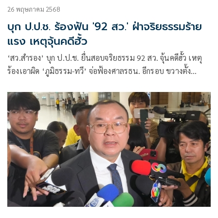
26 พฤษภาคม 2568
บุก ป.ป.ช. ร้องฟัน '92 สว.' ฝ่าจริยธรรมร้าย
แรง เหตุจุ้นคดีฮั้ว
‘สว.สำรอง’ บุก ป.ป.ช. ยื่นสอบจริยธรรม 92 สว. จุ้นคดีฮั้ว เหตุ
ร้องเอาผิด ‘ภูมิธรรม-ทวี’ จ่อฟ้องศาลรธน. อีกรอบ ขวางตั้ง
องค์กรอิสระ