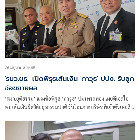
26 มิถุนายน 2569
'รมว.ยธ.' เปิดพิรุธเส้นเงิน 'ภาวุธ' ปปง. รับลูก
จ่อขยายผล
‘รมว.ยุติธรรม’ แจงข้อพิรุธ ‘ภาวุธ’ ปมเทรดทอง เผยดีเอสไอ
พบเส้นเงินผิดวิสัยธุรกรรมปกติ รับโอนจากบริษัทที่เจ้าตัวเคยถือ
หุ้น แทนที่จะเป็นเงินเข้าออกบริษัทเดิม ปปง. รับลูก จ่อขยายผล
นักการเมือง