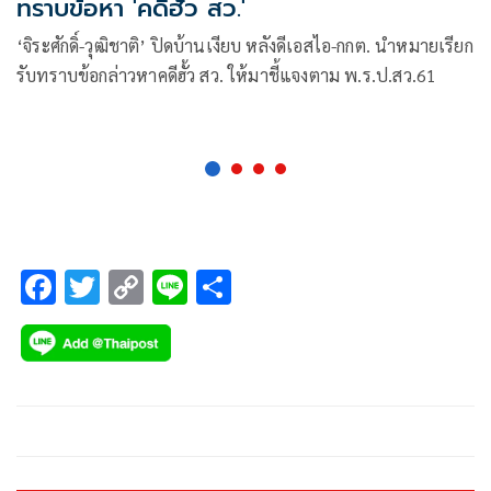
ทราบข้อหา 'คดีฮั้ว สว.'
‘จิระศักดิ์-วุฒิชาติ’ ปิดบ้านเงียบ หลังดีเอสไอ-กกต. นำหมายเรียก
รับทราบข้อกล่าวหาคดีฮั้ว สว. ให้มาชี้แจงตาม พ.ร.ป.สว.61
F
T
C
Li
S
ac
wi
o
n
h
e
tt
p
e
ar
b
er
y
e
o
Li
o
n