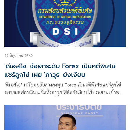
22 มิถุนายน 2569
'ดีเอสไอ' จ่อยกระดับ Forex เป็นคดีพิเศษ
แชร์ลูกโซ่ เผย 'ภาวุธ' ยังเงียบ
‘ดีเอสไอ’ เตรียมขยับลวงลงทุน Forex เป็นคดีพิเศษแชร์ลูกโซ่
ขยายผลฟอกเงิน แย้มทั้งภาวุธ-ฟิล์มยังเงียบ ไร้ประสานเข้าพบ
ยันทำตามพยานหลักฐาน-ขั้นตอนกม. จ่อออกหมายเรียกพยาน