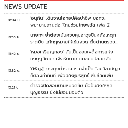
k
k
NEWS UPDATE
'อนุทิน' เดินงานโอทอปศิลปาชีพ บอกจะ
16:04 น.
พยายามสานต่อ 'ไทยช่วยไทยพลัส เฟส 2'
นายกฯ ย้ำต้องเน้นควบคุมอาวุธปืนหลังเหตุก
15:55 น.
ราดยิง แก้กฎหมายให้เข้มงวด ตั้งด่านตรวจ
เพิ่ม
'หมอเหรียญทอง' ลั่นเป็นจอมเผด็จการแห่ง
15:42 น.
มงกุฎวัฒนะ เพื่อรักษาความสงบปลอดภัย
ภายในรพ.
'นิพิฏฐ์' กระตุกตำรวจ หากจำเป็นต้องวิสามัญฯ
15:32 น.
ก็ต้องทำทันที เพื่อมิให้ผู้บริสุทธิ์เสียชีวิตเพิ่ม
ตำรวจปิดล้อมบ้านหมวดชัย มือปืนยิงใส่ลูก
15:21 น.
บุญธรรม ยังไม่ยอมมอบตัว