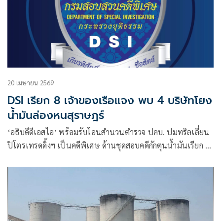
20 เมษายน 2569
DSI เรียก 8 เจ้าของเรือแจง พบ 4 บริษัทโยง
น้ำมันล่องหนสุราษฎร์
‘อธิบดีดีเอสไอ’ พร้อมรับโอนสำนวนตำรวจ ปคบ. ปมทริลเลี่ยน
ปิโตรเทรดดิ้งฯ เป็นคดีพิเศษ ด้านชุดสอบคดีกักตุนน้ำมันเรียก 8
บริษัท แจง 21 – 23 เม.ย. พบ 4 ราย โยงน้ำมันล่องหนกลาง
ทะเลสุราษฎร์ 60 ล้านลิตร