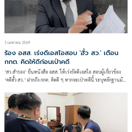
3 เมษายน 2569
ร้อง อสส. เร่งดีเอสไอสอบ 'ฮั้ว สว.' เตือน
กกต. คิดให้ดีก่อนเป่าคดี
‘สว.สำรอง’ ยื่นหนังสือ อสส. ให้เร่งรัดดีเอสไอ สอบผู้เกี่ยวข้อง
‘คดีฮั้ว สว.’ ฝากถึง กกต. คิดดี ๆ หากจะเป่าคดีนี้ ระบุหลักฐานมัด
เเน่น มั่นใจหากถึงศาลไม่รอดแน่