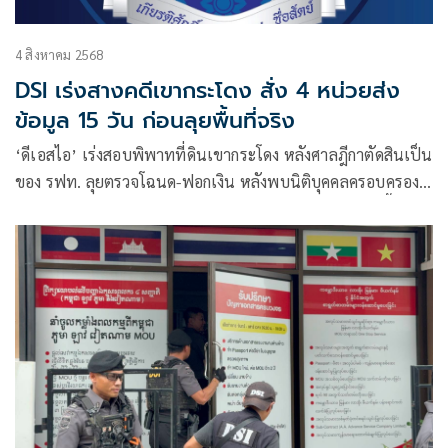
4 สิงหาคม 2568
DSI เร่งสางคดีเขากระโดง สั่ง 4 หน่วยส่ง
ข้อมูล 15 วัน ก่อนลุยพื้นที่จริง
‘ดีเอสไอ’ เร่งสอบพิพาทที่ดินเขากระโดง หลังศาลฎีกาตัดสินเป็น
ของ รฟท. ลุยตรวจโฉนด-ฟอกเงิน หลังพบนิติบุคคลครอบครอง
กว่าพันไร่ ประสาน 4 หน่วยงานส่งข้อมูลใน 15 วัน จ่อลงพื้นที่
สอบผู้เกี่ยวข้อง