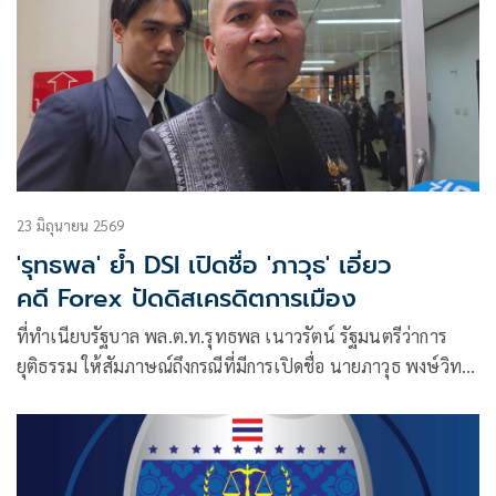
23 มิถุนายน 2569
'รุทธพล' ย้ำ DSI เปิดชื่อ 'ภาวุธ' เอี่ยว
คดี Forex ปัดดิสเครดิตการเมือง
ที่ทำเนียบรัฐบาล พล.ต.ท.รุทธพล เนาวรัตน์ รัฐมนตรีว่าการ
ยุติธรรม ให้สัมภาษณ์ถึงกรณีที่มีการเปิดชื่อ นายภาวุธ พงษ์วิทย
ภานุ สส.บัญชีรา