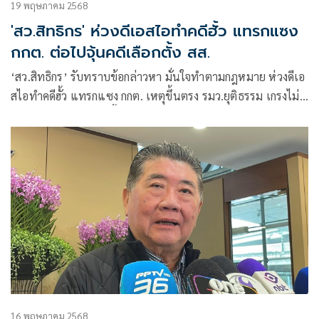
19 พฤษภาคม 2568
'สว.สิทธิกร' ห่วงดีเอสไอทำคดีฮั้ว แทรกแซง
กกต. ต่อไปจุ้นคดีเลือกตั้ง สส.
‘สว.สิทธิกร’ รับทราบข้อกล่าวหา มั่นใจทำตามกฎหมาย ห่วงดีเอ
สไอทำคดีฮั้ว แทรกแซง กกต. เหตุขึ้นตรง รมว.ยุติธรรม เกรงไม่
ได้รับความเป็นธรรม จี้สอบ สว.สำรองด้วย
16 พฤษภาคม 2568