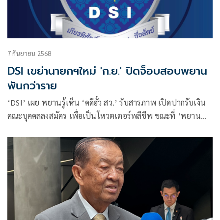
7 กันยายน 2568
DSI เขย่านายกฯใหม่ 'ก.ย.' ปิดจ็อบสอบพยาน
พันกว่าราย
‘DSI’ เผย พยานรู้เห็น ‘คดีฮั้ว สว.’ รับสารภาพ เปิดปากรับเงิน
คณะบุคคลลงสมัคร เพื่อเป็นโหวตเตอร์พลีชีพ ขณะที่ ‘พยาน
จังหวัดบุรีรัมย์’ เงียบกริบยกกลุ่ม คาด เดือน ก.ย. ไล่สอบปากคำ
พยาน 1,200 ราย กระจาย 45 จังหวัดเสร็จสิ้น