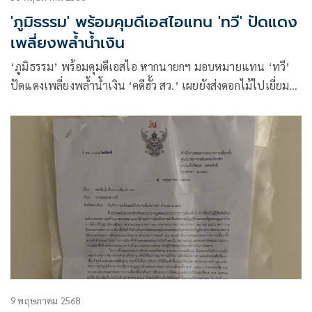
'ภูมิธรรม' พร้อมคุมดีเอสไอแทน 'ทวี' ปัดแดง
เพลี่ยงพล้ำน้ำเงิน
‘ภูมิธรรม’ พร้อมคุมดีเอสไอ หากนายกฯ มอบหมายแทน ‘ทวี’
ปัดแดงเพลี่ยงพล้ำน้ำเงิน ‘คดีฮั้ว สว.’ เผยยังส่งดอกไม้ไปเยี่ยม
‘อนุทิน’ อยู่เลย
9 พฤษภาคม 2568