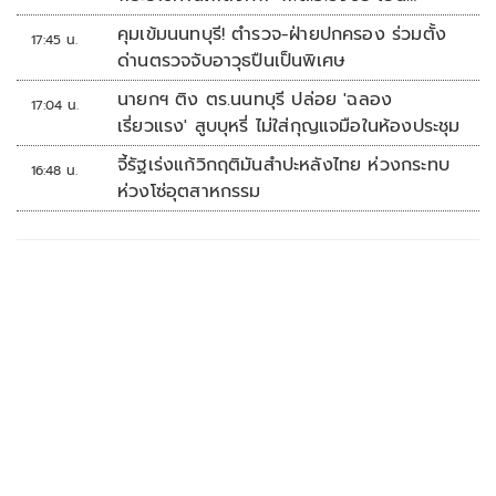
ประเสริฐ'
คุมเข้มนนทบุรี! ตำรวจ-ฝ่ายปกครอง ร่วมตั้ง
17:45 น.
ด่านตรวจจับอาวุธปืนเป็นพิเศษ
นายกฯ ติง ตร.นนทบุรี ปล่อย 'ฉลอง
17:04 น.
เรี่ยวแรง' สูบบุหรี่ ไม่ใส่กุญแจมือในห้องประชุม
จี้รัฐเร่งแก้วิกฤติมันสำปะหลังไทย ห่วงกระทบ
16:48 น.
ห่วงโซ่อุตสาหกรรม