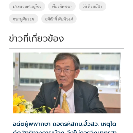
o
Li
Tags
ประธานศาลฎีกา
ฟ้องปิดปาก
วัส ติงสมิตร
o
n
ศาลยุติธรรม
อดิศักดิ์ ตันติวงศ์
k
k
ข่าวที่เกี่ยวข้อง
อดีตผู้พิพากษา ถอดรหัสกม.ฮั้วสว. เหตุใด
ตัดสิทธิทางการเมือง จึงไม่ควรอิงมาตรฐาน