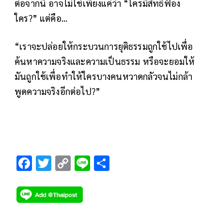
ต่อจากนี้ อาจไม่ใช่เพียงแค่ว่า “ใครมีสิทธิฟ้อง
ใคร?” แต่คือ...
“เราจะปล่อยให้กระบวนการยุติธรรมถูกใช้ไปเพื่อ
ค้นหาความจริงและความเป็นธรรม หรือจะยอมให้
มันถูกใช้เพื่อทำให้ใครบางคนหวาดกลัวจนไม่กล้า
พูดความจริงอีกต่อไป?”
F
T
C
Li
S
ac
wi
o
n
h
e
tt
p
e
ar
b
er
y
e