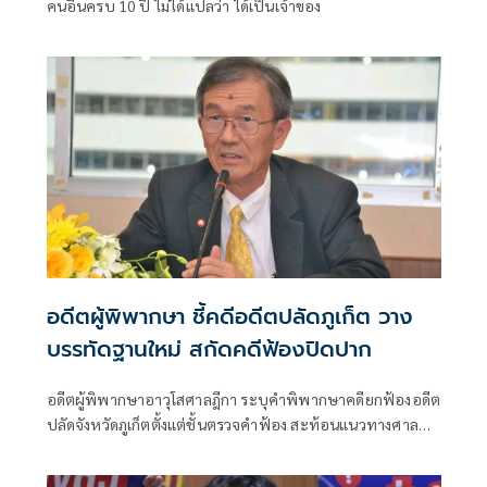
คนอื่นครบ 10 ปี ไม่ได้แปลว่า ได้เป็นเจ้าของ
อดีตผู้พิพากษา ชี้คดีอดีตปลัดภูเก็ต วาง
บรรทัดฐานใหม่ สกัดคดีฟ้องปิดปาก
อดีตผู้พิพากษาอาวุโสศาลฎีกา ระบุคำพิพากษาคดียกฟ้องอดีต
ปลัดจังหวัดภูเก็ตตั้งแต่ชั้นตรวจคำฟ้อง สะท้อนแนวทางศาล
ไทยใช้มาตรา 161/1 คัดกรองคดีฟ้องปิดปาก (Anti-SLAPP) ย้ำ
สิทธิฟ้องร้องต้องใช้โดยสุจริต ไม่ใช่เป็นเครื่องมือกดดันผู้ร้อง