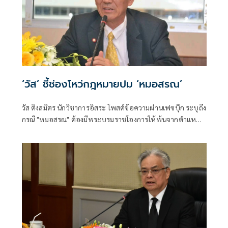
‘วัส’ ชี้ช่องโหว่กฎหมายปม ‘หมอสรณ’
วัส ติงสมิตร นักวิชาการอิสระ โพสต์ข้อความผ่านเฟซบุ๊ก ระบุถึง
กรณี "หมอสรณ" ต้องมีพระบรมราชโองการให้พ้นจากตำแหน่ง
หรือไม่? เมื่อกฎหมายมีช่องว่าง รัฐควรเดินอย่างไร