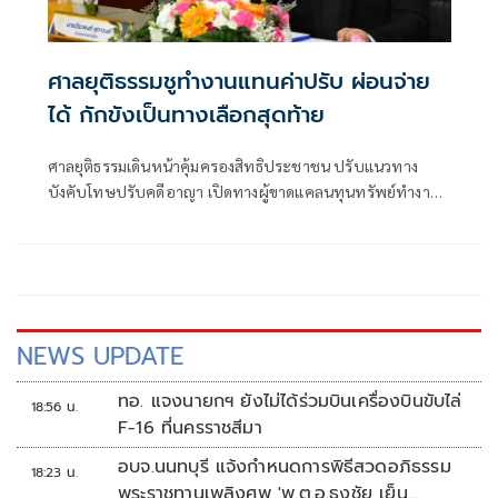
ศาลยุติธรรมชูทำงานแทนค่าปรับ ผ่อนจ่าย
ได้ กักขังเป็นทางเลือกสุดท้าย
ศาลยุติธรรมเดินหน้าคุ้มครองสิทธิประชาชน ปรับแนวทาง
บังคับโทษปรับคดีอาญา เปิดทางผู้ขาดแคลนทุนทรัพย์ทำงาน
บริการสังคมแทนค่าปรับ คิดอัตรา 500 บาทต่อวัน พร้อมให้ผ่
NEWS UPDATE
ทอ. แจงนายกฯ ยังไม่ได้ร่วมบินเครื่องบินขับไล่
18:56 น.
F-16 ที่นครราชสีมา
อบจ.นนทบุรี แจ้งกำหนดการพิธีสวดอภิธรรม
18:23 น.
พระราชทานเพลิงศพ 'พ.ต.อ.ธงชัย เย็น