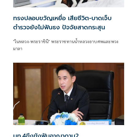
ทรงปลอบขวัญเหยื่อ เสียชีวิต-บาดเจ็บ
ตำรวจยังไม่ฟันธง ปัจจัยสาดกระสุน
"ในหลวง-พระราชินี" พระราชทานน้ำหลวงอาบศพและพวง
มาลา
มท.4ขึงขังฟันอาญาดาบ2