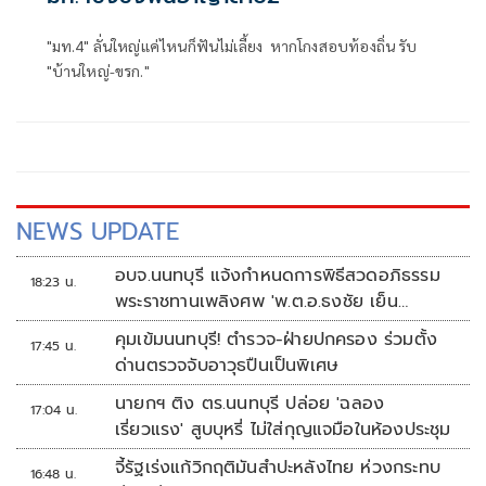
"มท.4" ลั่นใหญ่แค่ไหนก็ฟันไม่เลี้ยง หากโกงสอบท้องถิ่น รับ
"บ้านใหญ่-ขรก."
NEWS UPDATE
อบจ.นนทบุรี แจ้งกำหนดการพิธีสวดอภิธรรม
18:23 น.
พระราชทานเพลิงศพ 'พ.ต.อ.ธงชัย เย็น
ประเสริฐ'
คุมเข้มนนทบุรี! ตำรวจ-ฝ่ายปกครอง ร่วมตั้ง
17:45 น.
ด่านตรวจจับอาวุธปืนเป็นพิเศษ
นายกฯ ติง ตร.นนทบุรี ปล่อย 'ฉลอง
17:04 น.
เรี่ยวแรง' สูบบุหรี่ ไม่ใส่กุญแจมือในห้องประชุม
จี้รัฐเร่งแก้วิกฤติมันสำปะหลังไทย ห่วงกระทบ
16:48 น.