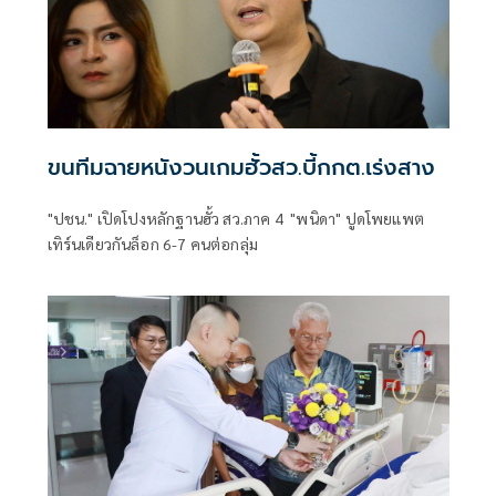
ขนทีมฉายหนังวนเกมฮั้วสว.บี้กกต.เร่งสาง
"ปชน." เปิดโปงหลักฐานฮั้ว สว.ภาค 4 "พนิดา" ปูดโพยแพต
เทิร์นเดียวกันล็อก 6-7 คนต่อกลุ่ม