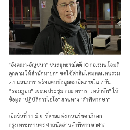
"อังคณา-อัญชนา" ชนะอุทธรณ์คดี IO กอ.รมน.โจมตี
คุกคาม ให้สำนักนายกฯ ชดใช้ค่าสินไหมทดแทนรวม
2.1 แสนบาท พร้อมลบข้อมูลละเมิดภายใน 7 วัน
“รอมฎอน" เผยวงประชุม กมธ.ทหาร "เหล่าทัพ" ให้
ข้อมูล "ปฏิบัติการไอโอ" สวนทาง "คำพิพากษา"
เมื่อวันที่ 11 มิ.ย. ที่ศาลแพ่ง ถนนรัชดาภิเษก
กรุงเทพมหานคร ศาลนัดอ่านคำพิพากษาศาล