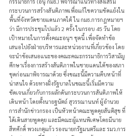
กรรมาธิการ (อนุ กมธ.) พิจารณาแนวทางส่งเสริม
กระบวนการสร้างสันติภาพเพื่อแก้ไขความขัดแย้งใน
พื้นที่จังหวัดชายแดนภาคใต้ ใน กมธ.การกฎหมายฯ
ว่า มีการประชุมไปแล้ว 2 ครั้ง ในกรอบ 45 วัน โดย
เป้าหมายในการตั้งคณะอนุฯ ชุดนี้ เพื่อจัดทำข้อ
เสนอไปยังฝ่ายบริหารและหน่วยงานที่เกี่ยวข้อง โดย
จะนำข้อเสนอแนะของคณะคณะกรรมาธิการวิสามัญ
ศึกษาเรื่องการสร้างสันติภาพในชายแดนใต้ของสภา
ชุดก่อนมาพิจารณาด้วย ซึ่งขณะนี้มีความคืบหน้าที่
น่าสนใจ ด้วยทางฝั่งรัฐบาลในขณะนี้เริ่มมีความ
ชัดเจนเกี่ยวกับการผลักดันกระบวนการสันติภาพให้
เดินหน้า โดยตั้งนายฐนัตถ์ สุวรรณานนท์ ผู้อำนวย
การสำนักข่าวกรอง เป็นหัวหน้าคณะพูดคุยสันติสุข ที่
ได้เดินสายพูดคุย และมีคณะผู้แทนพิเศษโดยมีนาย
สีหศักดิ์ พวงเกตุแก้ว รองนายกรัฐมนตรีและ รมว.การ