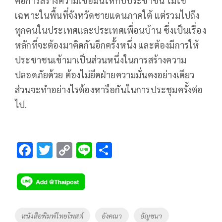
คือการสร้างความเชื่อมั่นให้กับประชาชน ไม่ใช่
เฉพาะในพื้นที่จังหวัดชายแดนภาคใต้ แต่รวมไปถึง
ทุกคนในประเทศและประเทศเพื่อนบ้าน ซึ่งเป็นเรื่อง
หลักที่จะต้องมาคิดกันอีกครั้งหนึ่ง และต้องมีการให้
ประชาชนเข้ามาเป็นส่วนหนึ่งในการสร้างความ
ปลอดภัยด้วย ต้องไม่ยึดฝ่ายความมั่นคงอย่างเดียว
ส่วนจะทำอย่างไรต้องหารือกันในการประชุมครั้งต่อ
ไป.
F
T
C
Li
S
ac
wi
o
n
h
e
tt
p
e
ar
b
er
y
e
o
Li
Tags
หนังสือพิมพ์ไทยโพสต์
อังคณา
อัญชนา