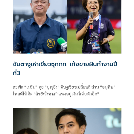
จับตางูเห่าเขียวซุกภท. เท้งขายฝันทำงานปี
ที่3
สะพัด “เนวิน” คุย “บุญยิ่ง” จับงูเขียวเปลี่ยนสี ส่วน “อนุทิน”
โพสต์ให้คิด “ถ้ายังวิ่งชนกำแพงอยู่ มันก็เจ็บหัวอีก”