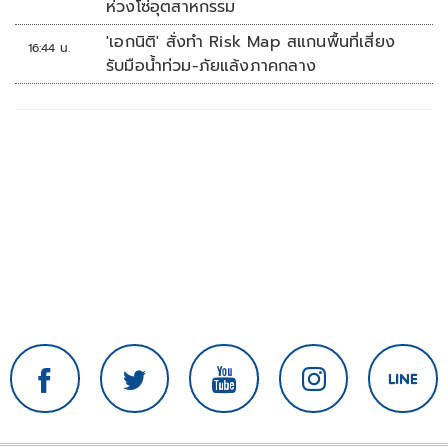
ห่วงโซ่อุตสาหกรรม
'เอกนิติ' สั่งทำ Risk Map สแกนพื้นที่เสี่ยง
16:44 น.
รับมือน้ำท่วม-ภัยแล้งภาคกลาง