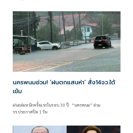
นครพนมอ่วม! ‘ฝนตกแสนห่า’ สั่ง14จว.ใต้
เข้ม
ฝนถล่มหนักครั้งแรกในรอบ 30 ปี “นครพนม” อ่วม
รร.ประกาศปิด 1 วัน