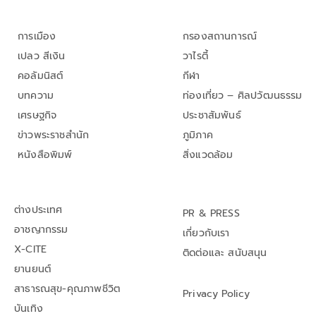
การเมือง
กรองสถานการณ์
เปลว สีเงิน
วาไรตี้
คอลัมนิสต์
กีฬา
บทความ
ท่องเที่ยว – ศิลปวัฒนธรรม
เศรษฐกิจ
ประชาสัมพันธ์
ข่าวพระราชสำนัก
ภูมิภาค
หนังสือพิมพ์
สิ่งแวดล้อม
ต่างประเทศ
PR & PRESS
อาชญากรรม
เกี่ยวกับเรา
X-CITE
ติดต่อและ สนับสนุน
ยานยนต์
สาธารณสุข-คุณภาพชีวิต
Privacy Policy
บันเทิง