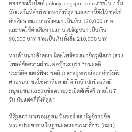
ออกจากเว็บไซต์ pulony.blogspot.com ภายใน 7 วัน
นับแต่วันที่คำพิพากษาถึงที่สุด นอกจากนี้ยังให้ชดใช้
ค่าเสียหายแก่นางอังคณา เป็นเงิน 120,000 บาท
และชดใช้ค่าเสียหายแก่ น.ส.อัญชนา เป็นเงิน
90,000 บาท รวมเป็นเงินทั้งสิ้น 210,000 บาท
ทางด้านนางอังคณา นีละไพจิตร สมาชิกวุฒิสภา (สว.)
โพสต์ข้อความผ่านเฟซบุ๊กระบุว่า “ชนะคดี
ประวัติศาสตร์ฟ้อง #คดีIO ศาลอุทธรณ์ออกคำบังคับ
#กอรมน. ชดใช้ค่าเสียหายให้กับนักปกป้องสิทธิ
มนุษยชน และลบข้อความละเมิดศักดิ์ศรี ภายใน 7
วัน นับแต่คดีถึงที่สุด”
ที่รัฐสภา นายรอมฎอน ปันจอร์ สส.บัญชีรายชื่อ
พรรคประชาชน ในฐานะคณะกรรมาธิการ (กมธ.)