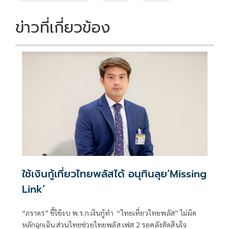
o
n
k
k
ข่าวที่เกี่ยวข้อง
ใช้เงินกู้เที่ยวไทยพลัสได้ อนุทินลุย‘Missing
Link’
“ภราดร” ชี้ใช้งบ พ.ร.ก.เงินกู้ทำ “ไทยเที่ยวไทยพลัส” ไม่ผิด
หลักฉุกเฉิน ส่วนไทยช่วยไทยพลัส เฟส 2 รอคลังตัดสินใจ