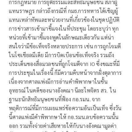
การกฎหมาย การยุติธรรมและสิทธิมนุษยชน สภาผู้
แทนราษฎร กล่าวถึงกรณีที่ กมธ.การทหารได้เชิญผู้
แทนเหล่าทัพและหน่วยงานที่เกี่ยวข้องในชุดปฏิบัติ
การข่าวสารเข้ามาชี้แจงในที่ประชุม โดยระบุว่า ทุก
หน่วยที่เข้ามาชี้แจงพูดในลักษณะเดียวกัน แต่น่า
สนใจว่ามีข้อเท็จจริงหลายประการ เช่น การถูกโจมตี
ในโซเชียลมีเดีย มีการบิดเบือนข้อเท็จจริง รวมถึง
ประเด็นของสื่อมวลชนที่ถูกโจมตีจาก IO ซึ่งขณะที่มี
การประชุมในเรื่องนี้ ก็มีความคืบหน้าจากฝั่งตุลาการ
เนื่องจากศาลแพ่งมีการอ่านคำพิพากษาในชั้น
อุทธรณ์ ในคดีของนางอังคณา นีละไพจิตร สว. ใน
ฐานะนักสิทธิมนุษยชนที่ฟ้อง กอ.รมน. จาก
พฤติการณ์ที่มีการเผยแพร่ข้อความอันเป็นเท็จ ซึ่งวัน
นี้ศาลแพ่งมีคำพิพากษาให้ กอ.รมน.ลบข้อความนั้น
ออก รวมทั้งจ่ายค่าเสียหายให้กับนางอังคณามูลค่า