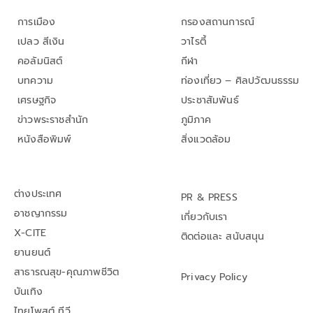
การเมือง
กรองสถานการณ์
เปลว สีเงิน
วาไรตี้
คอลัมนิสต์
กีฬา
บทความ
ท่องเที่ยว – ศิลปวัฒนธรรม
เศรษฐกิจ
ประชาสัมพันธ์
ข่าวพระราชสำนัก
ภูมิภาค
หนังสือพิมพ์
สิ่งแวดล้อม
ต่างประเทศ
PR & PRESS
อาชญากรรม
เกี่ยวกับเรา
X-CITE
ติดต่อและ สนับสนุน
ยานยนต์
สาธารณสุข-คุณภาพชีวิต
Privacy Policy
บันเทิง
ไทยโพสต์ ทีวี