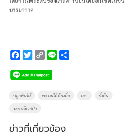
โดยการลดระดับของแก๊สคาร์บอนไดออกไซค์ในชั้น
บรรยากาศ
F
T
C
Li
S
ac
wi
o
n
h
e
tt
p
e
ar
b
er
y
e
o
Li
Tags
ปลูกต้นไม้
พรรณไม้ท้องถิ่น
มช.
ยั่งยืน
o
n
ระบบนิเวศป่า
k
k
ข่าวที่เกี่ยวข้อง