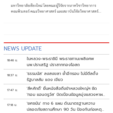
มหาวิทยาลัยเชียงใหม่ โดยคณะผู้วิจัยจากภาควิชาวิทยาการ
คอมพิวเตอร์ คณะวิทยาศาสตร์ และสถาบันวิจัยวิทยาศาสตร์
สุขภาพ มช. พัฒนาแบบจำลองการเรียนรู้ของเครื่อง
NEWS UPDATE
ในหลวง-พระราชินี พระราชทานเพลิงศพ
18:46 น.
นพ.ปราเสริฐ ปราสาททองโอสถ
'ธรรมนัส' ลงสงขลา ย้ำอีกรอบ ไม่มีดีลตั้ง
18:37 น.
รัฐบาลส้ม แดง เขียว
'สีหศักดิ์' ยื่นหนังสือถึงข้าหลวงใหญ่ฯ ซัด
17:47 น.
'ทอม แอนดรูว์ส' บิดเบือนข้อมูลมุ่งแสวงหาผล
ประโยชน์ทางการเมือง
'ยศชนัน' กาง 6 แผน ดันมาตรฐานความ
17:18 น.
ปลอดภัยสถานศึกษา 90 วัน ป้องกันก่อเหตุ