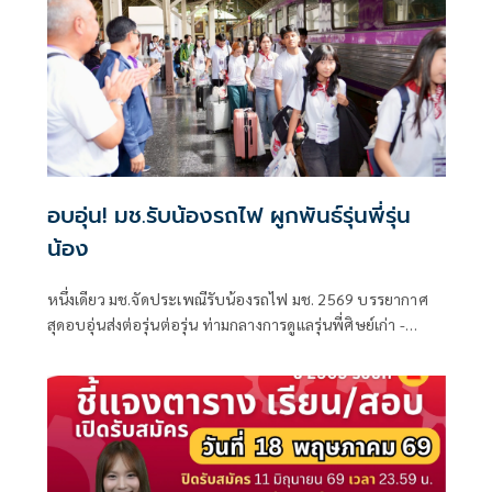
อบอุ่น! มช.รับน้องรถไฟ ผูกพันธ์รุ่นพี่รุ่น
น้อง
หนึ่งเดียว มช.จัดประเพณีรับน้องรถไฟ มช. 2569 บรรยากาศ
สุดอบอุ่นส่งต่อรุ่นต่อรุ่น ท่ามกลางการดูแลรุ่นพี่ศิษย์เก่า -
ปัจจุบัน