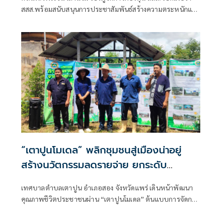
สสส.พร้อมสนับสนุนการประชาสัมพันธ์สร้างความตระหนักและ
ต้องการสร้างผลลัพธ์เชิงบวกต่อสุขภาพประชาชนได้จริง
“เตาปูนโมเดล” พลิกชุมชนสู่เมืองน่าอยู่
สร้างนวัตกรรมลดรายจ่าย ยกระดับ
คุณภาพชีวิตอย่างยั่งยืน
เทศบาลตำบลเตาปูน อำเภอสอง จังหวัดแพร่ เดินหน้าพัฒนา
คุณภาพชีวิตประชาชนผ่าน “เตาปูนโมเดล” ต้นแบบการจัดการ
ท้องถิ่นที่เน้นการมีส่วนร่วมของประชาชน