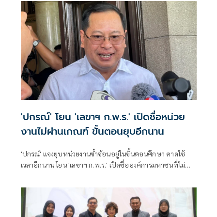
'ปกรณ์' โยน 'เลขาฯ ก.พ.ร.' เปิดชื่อหน่วย
งานไม่ผ่านเกณฑ์ ขั้นตอนยุบอีกนาน
'ปกรณ์' แจงยุบหน่วยงานซ้ำซ้อนอยู่ในขั้นตอนศึกษา คาดใช้
เวลาอีกนาน โยน 'เลขาฯ ก.พ.ร.' เปิดชื่อองค์การมหาชนที่ไม่
ผ่านเกณฑ์