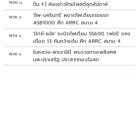
19:00 น.
ปืน..!! | ห้องข่าวไทยโพสต์สุดสัปดาห์
'ชิพ-นครินทร์' ผงาดโพเดียมเรซแรก
18:56 น.
ASB1000 ศึก ARRC สนาม 4
'มิกซ์-ธนัช' ระเบิดโพเดียม SS600 'เฟอร์' แซง
18:54 น.
เดือด 13 คันคว้าแต้ม ศึก ARRC สนาม 4
ในหลวง-พระราชินี พระราชทานเพลิงศพ
18:46 น.
นพ.ปราเสริฐ ปราสาททองโอสถ