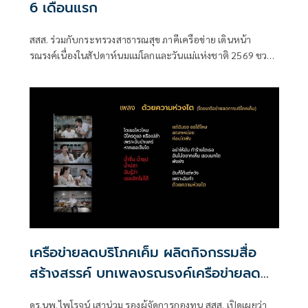
6 เดือนแรก
สสส. ร่วมกับกระทรวงสาธารณสุข ภาคีเครือข่าย เดินหน้า
รณรงค์เนื่องในสัปดาห์นมแม่โลกและวันแม่แห่งชาติ 2569 ชวน
สังคมไทยร่วมส่งเสริมการเลี้ยงลูกด้วยนมแม่อย่างเดียว 6 เดือน
แรกเพื่อสร้างรากฐานเด็กไทย
เครือข่ายลดบริโภคเค็ม ผลิตกิจกรรมสื่อ
สร้างสรรค์ บทเพลงรณรงค์เครือข่ายลด
เค็ม ชื่อเพลง “ด้วยความห่วงไต”
ดร.นพ.ไพโรจน์ เสาน่วม รองผู้จัดการกองทุน สสส. เปิดเผยว่า