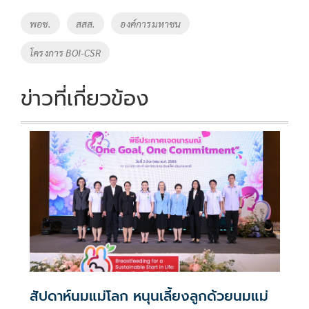
o
Li
Tags
พอช.
สสส.
องค์การมหาชน
o
n
โครงการ BOI-CSR
k
k
ข่าวที่เกี่ยวข้อง
สัปดาห์นมแม่โลก หนุนเลี้ยงลูกด้วยนมแม่