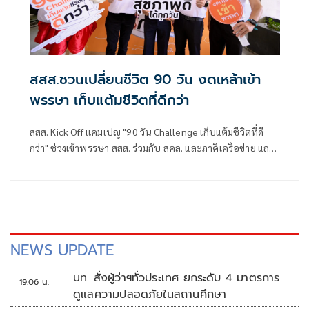
สสส.ชวนเปลี่ยนชีวิต 90 วัน งดเหล้าเข้า
พรรษา เก็บแต้มชีวิตที่ดีกว่า
สสส. Kick Off แคมเปญ "90 วัน Challenge เก็บแต้มชีวิตที่ดี
กว่า" ช่วงเข้าพรรษา สสส. ร่วมกับ สคล. และภาคีเครือข่าย แถลง
ข่าว โครงการรณรงค์ฤดูกาลสุขปลอดเหล้าและงดเหล้าเข้า
พรรษา ปี 2569
NEWS UPDATE
มท. สั่งผู้ว่าฯทั่วประเทศ ยกระดับ 4 มาตรการ
19:06 น.
ดูแลความปลอดภัยในสถานศึกษา