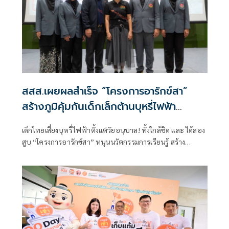
สสส.เผยผลสำเร็จ “โครงการอารักข์สา”
สร้างภูมิคุ้มกันเด็กเล็กต้านบุหรี่ไฟฟ้า
ครอบคลุม 70 จังหวัด
เด็กไทยเสี่ยงบุหรี่ไฟฟ้าตั้งแต่วัยอนุบาล! ทั้งใกล้ชิด และ ได้ลอง
สูบ “โครงการอารักข์สา” หนุนนวัตกรรมการเรียนรู้ สร้าง
ภูมิคุ้มกันทางความคิด ปลูกฝังทักษะชีวิตและการปฏิเสธปัจจัย
เสี่ยงตั้งแต่วัยเยาว์