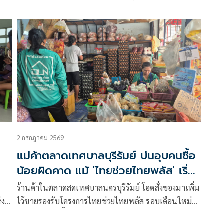
รวมใจ ประโคนชัยเทียนศิลป์ เยือนถิ่นชุมชนคนทำ
เทียน’ ชูลวดลายที่ผสมผสานงานศิลปะลายไทยกับลาย
ร
ขอมประยุกต์ ของช่างฝีมือในท้องถิ่น เพื่ออนุรักษ์สืบสาน
ประเพณีท้องถิ่น และประชาสัมพันธ์ฝีมือ ช่างแกะสลัก
์
ต้นเทียนพรรษาของแต่ละคุ้มวัด รวมถึงเพื่อส่งเสริมการ
ท่องเที่ยวกระตุ้นเศรษฐกิจในพื้นที่
2 กรกฎาคม 2569
แม่ค้าตลาดเทศบาลบุรีรัมย์ บ่นอุบคนซื้อ
น้อยผิดคาด แม้ 'ไทยช่วยไทยพลัส' เริ่ม
อ
รอบใหม่
ร้านค้าในตลาดสดเทศบาลนครบุรีรัมย์ โอดสั่งของมาเพิ่ม
่ง
ไว้ขายรองรับโครงการไทยช่วยไทยพลัส รอบเดือนใหม่
แต่ผิดคาดคนซื้อเบาบาง คาด ปชช.อาจไม่มีเงินเติมเข้า