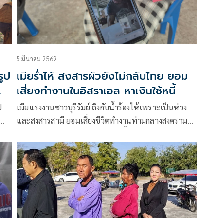
5 มีนาคม 2569
รูป
เมียร่ำไห้ สงสารผัวยังไม่กลับไทย ยอม
เสี่ยงทำงานในอิสราเอล หาเงินใช้หนี้
ป
เมียแรงงานชาวบุรีรัมย์ ถึงกับน้ำร้องไห้เพราะเป็นห่วง
และสงสารสามี ยอมเสี่ยงชีวิตทำงานท่ามกลางสงคราม
อิสราเอล-อิหร่าน เพื่อหาเงินใช้หนี้กว่า 8 แสน ส่งเสีย
ดี
เลี้ยงแม่ชราและลูกเมีย มีเพียงชายผ้าถุงแม่ที่พกติดตัว
หวังคุ้มภัย