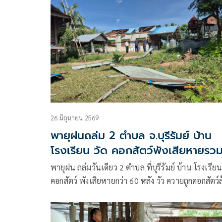
รัฐตรวจสอบใหม่ยันฐานะยากจนจริง หวังได้บัตรคนจน
ช่วยต่อลมหายใจ
26 มิถุนายน 2569
พายุฝนถล่ม 2 ตำบล จ.บุรีรัมย์ บ้าน
โรงเรียน วัด คอกสัตว์พังเสียหายรว
กว่า 60 หลัง
พายุฝน ถล่มวันเดียว 2 ตำบล ที่บุรีรัมย์ บ้าน โรงเรียน
คอกสัตว์ พังเสียหายกว่า 60 หลัง วัว ควายถูกคอกสัตว์
ทับบาดเจ็บ 3 ตัว ลุงวัย 68 เล่านาทีระทึกพายุพัด
กระหน่ำฟ้าคะนองต้องหมอบหลบในโรงเก็บฟาง สวด
ภาวนาขอให้ปลอดภัยเผยเกิดมาเพิ่งเคยเจอ นอภ. แ