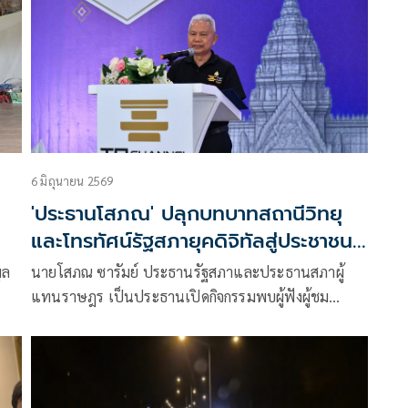
ลือ
6 มิถุนายน 2569
'ประธานโสภณ' ปลุกบทบาทสถานีวิทยุ
และโทรทัศน์รัฐสภายุคดิจิทัลสู่ประชาชน
ทั่วประเทศ เดินหน้าสร้างรัฐสภาเป็นที่พึ่ง
ูล
นายโสภณ ซารัมย์ ประธานรัฐสภาและประธานสภาผู้
ประชาชน เชื่อมคนรุ่นใหม่สู่ประชาธิปไตย
แทนราษฎร เป็นประธานเปิดกิจกรรมพบผู้ฟังผู้ชม
ในทุกมิติ
วาม
จังหวัดบุรีรัมย์ ในโครงการเสริมสร้างภาพลักษณ์และการ
รณา
มีส่วนร่วมของประชาชน ของสถานีวิทยุกระจายเสียงและ
วิทยุโทรทัศน์รัฐสภา ประจำปีงบประมาณ พ.ศ. 2569 ณ
โรงแรมอัลวาเรซ จังหวัดบุรีรัมย์