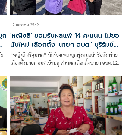
12 มกราคม 2569
บุก
'หญิงลี' ยอมรับผลแพ้ 14 คะแนน ไม่ขอ
นับใหม่ เลือกตั้ง 'นายก อบต.' บุรีรัมย์
แชมป์เก่าเข้าวิน 74 คน หน้าใหม่ 54
ัย
“หญิงลี ศรีจุมพล” นักร้องเพลงลูกทุ่งหมอลำชื่อดัง พ่าย
เลือกตั้งนายก อบต.บ้านคู ส่วนผลเลือกตั้งนายก อบต.129
แห่ง อดีตนายก อบต. คนเดิมเข้ามา 74 คน เป็นคนใหม่
54 คน ส่วนที่ อบต.ทุ่งวัง อ.สตึก ผู้สมัครนายกฯ แพ้โหวต
โน ต้องจัดเลือกตั้งใหม่ ขณะเลือก ส.อบต. 133 แห่ง ส่วน
ใหญ่หน้าเดิมเข้ามาล้วนอยู่กลุ่มนายกฯ