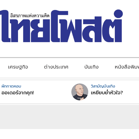
เศรษฐกิจ
ต่างประเทศ
บันเทิง
หนังสือพิม
ผักกาดหอม
วิสามัญบันเทิง
ออเดอร์จากคุก!
เหยียบย่ำหัวใจ?