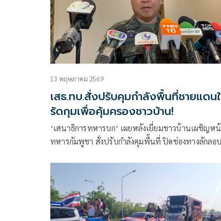
13 พฤษภาคม 2569
เสธ.ทบ.สั่งปรับคุมกำลังพื้นที่ชายแดนใ
รัดกุมเพื่อคุ้มครองชาวบ้าน!
‘เสนาธิการทหารบก’ เผยหลังเยี่ยมชาวบ้านเผชิญหน้า
ทหารกัมพูชา สั่งปรับกำลังคุมพื้นที่ ปิดช่องทางลักลอ
เข้าไทย เตือนหาของป่าแจ้ง จนท. กำนัน-ผู้ใหญ่บ้าน
ทราบก่อน หากเกิดเหตุจะได้ช่วยทัน