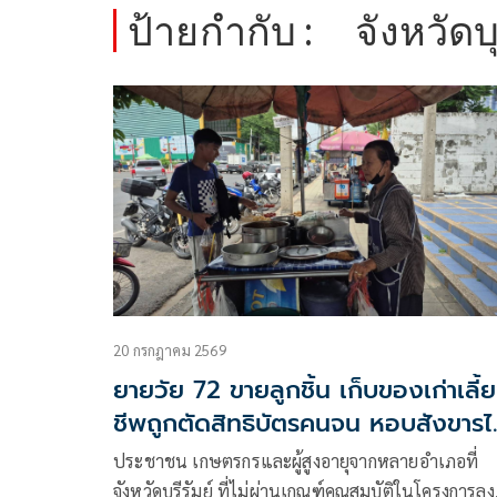
ป้ายกำกับ :
จังหวัดบุ
20 กรกฎาคม 2569
ยายวัย 72 ขายลูกชิ้น เก็บของเก่าเลี้
ชีพถูกตัดสิทธิบัตรคนจน หอบสังขารไ
ต่อคิวอุทธรณ์
ประชาชน เกษตรกรและผู้สูงอายุจากหลายอำเภอที่
จังหวัดบุรีรัมย์ ที่ไม่ผ่านเกณฑ์คุณสมบัติในโครงการลง