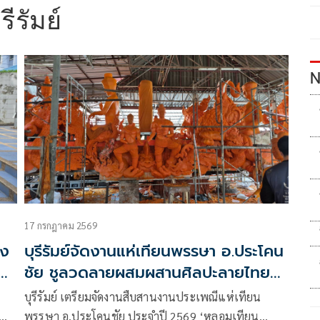
รีรัมย์
N
17 กรกฎาคม 2569
ยง
บุรีรัมย์จัดงานแห่เทียนพรรษา อ.ประโคน
ป
ชัย ชูลวดลายผสมผสานศิลปะลายไทย
กับขอมประยุกต์
บุรีรัมย์ เตรียมจัดงานสืบสานงานประเพณีแห่เทียน
พรรษา อ.ประโคนชัย ประจำปี 2569 ‘หลอมเทียน