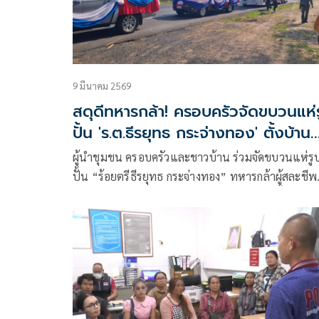
9 มีนาคม 2569
สดุดีทหารกล้า! ครอบครัวจัดขบวนแห่
ปั้น 'ร.ต.ธีรยุทธ กระจ่างทอง' ตั้งบ้าน
หลังใหม่
ผู้นำชุมชน ครอบครัวและชาวบ้าน ร่วมจัดขบวนแห่รู
ปั้น “ร้อยตรีธีรยุทธ กระจ่างทอง” ทหารกล้าผู้สละชีพ
ปกป้องอธิปไตยชายแดนไทย-กัมพูชา นำไปตั้งที่บ้านเกิด
ต.ตาจง อ.ละหานทราย จ.บุรีรัมย์ เพื่อยกย่อง รำลึก สดุ
ความกล้าหาญ และเป็นสัญลักษณ์ความภาคภูมิใจของ
ครอบครัว