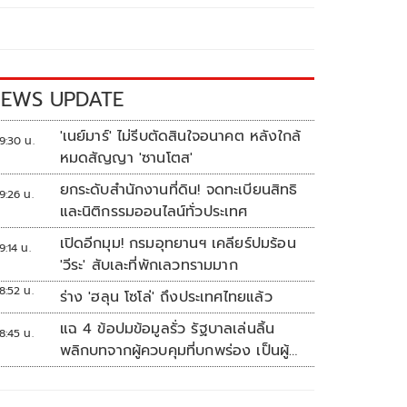
EWS UPDATE
'เนย์มาร์' ไม่รีบตัดสินใจอนาคต หลังใกล้
9:30 น.
หมดสัญญา 'ซานโตส'
ยกระดับสำนักงานที่ดิน! จดทะเบียนสิทธิ
9:26 น.
และนิติกรรมออนไลน์ทั่วประเทศ
เปิดอีกมุม! กรมอุทยานฯ เคลียร์ปมร้อน
9:14 น.
'วีระ' สับเละที่พักเลวทรามมาก
8:52 น.
ร่าง 'ฮลุน โซโล่' ถึงประเทศไทยแล้ว
แฉ 4 ข้อปมข้อมูลรั่ว รัฐบาลเล่นลิ้น
8:45 น.
พลิกบทจากผู้ควบคุมที่บกพร่อง เป็นผู้
เสียหายขู่ฟ้องคนเอาความจริงมาพูด