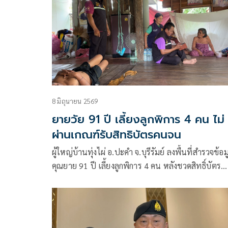
นายกฯ รุดตรวจสอบความเสียหาย เร่งให้ความช่วยเห
ผู้ประสบภัย
8 มิถุนายน 2569
ยายวัย 91 ปี เลี้ยงลูกพิการ 4 คน ไม่
ผ่านเกณฑ์รับสิทธิบัตรคนจน
ผู้ใหญ่บ้านทุ่งไผ่ อ.ปะคำ จ.บุรีรัมย์ ลงพื้นที่สำรวจข้อม
คุณยาย 91 ปี เลี้ยงลูกพิการ 4 คน หลังชวดสิทธิ์บัตร
สวัสดิการแห่งรัฐ เหตุเคยมีเงินบริจาคหลักแสน แม้ค
จริงถูกใช้จ่ายเกือบหมดแล้ว เร่งส่งข้อมูลอำเภอ พิจา
ช่วยเหลือกลุ่มเปราะบางที่ตกหล่น