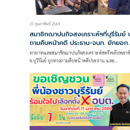
23 กุมภาพันธ์ 2569
สมาชิกฌาปนกิจสงเคราะห์ฯที่บุรีรัมย์ 
ถามคืบหน้าคดี ประธาน-จนท. ยักยอก
เงิน
ทายาทและสมาชิกฌาปนกิจสงเคราะห์สตรีพลับพลาช
จ.บุรีรัมย์ บุกทวงถามคืบหน้าคดีประธาน และ
จนท.ยักยอกเงิน ทำสมาคมถูกยุบกว่า 3 ปี ค้างจ่ายเงิน
สงเคราะห์ศพสมาชิกที่เสียชีวิตกว่า 170 ราย ลูกหลาน
ต้องเดือดร้อนไปกู้ยืมเงินรายวันจัดงานศพ