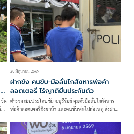
แอปเป๋าตัง ซ้ำราคาของแพงขึ้น ขณะร้านค้าต้องแบกรับ
ต้นทุนค่าขนส่ง และบรรจุภัณฑ์ พุ่งสูงขึ้น ส่งผลให้กำไร
หดหาย ทั้งยังถูกเรียกเก็บภาษีเพิ่มขึ้น จึงอยากให้รัฐบาล
หามาตรการลดราคาน้ำมัน และสินค้า
20 มิถุนายน 2569
ฝากขัง คนขับ-มือลั่นไกสังหารพ่อค้า
ม
ลอตเตอรี่ ไร้ญาติยื่นประกันตัว
 วัด
ตำรวจ สภ.ประโคนชัย จ.บุรีรัมย์ คุมตัวมือลั่นไกสังหาร
ล้ม
พ่อค้าลอตเตอรี่ชิงยาบ้า และคนขับพ่อไปก่อเหตุ ส่งฝาก
ขังศาล มือยิงยอมรับเครียดนอนไม่หลับกลับถูกศาลตัดสิน
ลงโทษหนัก ไร้ญาติยื่นประกันตัว
ละ