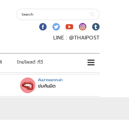
LINE : @THAIPOST
พ์
ไทยโพสต์ ทีวี
คันปากอยากเล่า
ข่มกันมิด