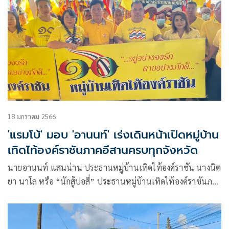
18 มกราคม 2566
'แรมโบ้' มอบ 'อานนท์' เร่งเดินหน้าเปิดหมู่บ้าน
เทิดไท้องค์ราชันภาคอีสานครบทุกจังหวัด
นายอานนท์ แสนน่าน ประธานหมู่บ้านเทิดไท้องค์ราชัน นางนิต
ยา นาโล หรือ “นักสู้ปอสี่” ประธานหมู่บ้านเทิดไท้องค์ราชันภาค
อีสาน พร้อมด้วย นายสุปัน อุตลุม รองหัวหน้าป่าไม้ ที่ น.ค.1