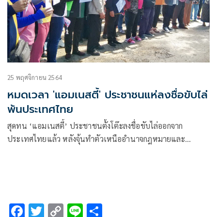
25 พฤศจิกายน 2564
หมดเวลา 'แอมเนสตี้' ประชาชนแห่ลงชื่อขับไล่
พ้นประเทศไทย
สุดทน ‘แอมเนสตี้’ ประชาชนตั้งโต๊ะลงชื่อขับไล่ออกจาก
ประเทศไทยแล้ว หลังจุ้นทำตัวเหนืออำนาจกฎหมายและ
วัฒนธรรมจารีตประเพณีของคนไทย ‘นิตยา-นักสู้ปอสี่’ แฉเคย
ถูกพวกล้มเจ้าหลอกให้ล่ารายชื่อไปยกเลิก มาตรา 112
F
T
C
Li
S