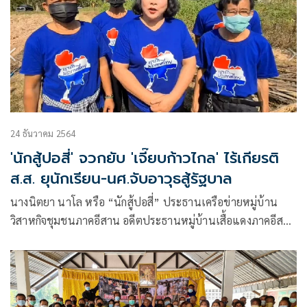
24 ธันวาคม 2564
'นักสู้ปอสี่' จวกยับ 'เจี๊ยบก้าวไกล' ไร้เกียรติ
ส.ส. ยุนักเรียน-นศ.จับอาวุธสู้รัฐบาล
นางนิตยา นาโล หรือ “นักสู้ปอสี่” ประธานเครือข่ายหมู่บ้าน
วิสาหกิจชุมชนภาคอีสาน อดีตประธานหมู่บ้านเสื้อแดงภาคอีสาน
กล่าวถึง นางอมรัตน์ โชคปมิตต์กุล