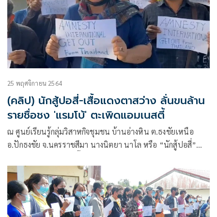
25 พฤศจิกายน 2564
(คลิป) นักสู้ปอสี่-เสื้อแดงตาสว่าง ลั่นขนล้าน
รายชื่อชง 'แรมโบ้' ตะเพิดแอมเนสตี้
ณ ศูนย์เรียนรู้กลุ่มวิสาหกิจชุมชน บ้านอ่างหิน ต.ธงชัยเหนือ
อ.ปักธงชัย จ.นครราชสีมา นางนิตยา นาโล หรือ “นักสู้ปอสี่”
อดีตประธานหมู่บ้านเสื้อแดงภาคอีสาน