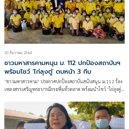
20 ธันวาคม 2564
ชาวมหาสารคามหนุน ม. 112 ปกป้องสถาบันฯ
พร้อมโชว์ 'ไก่ลุงตู่' ตบหน้า 3 กีบ
‘ชาวมหาสารคาม’ ประกาศปกป้องสถาบันสนับสนุน ม.112 ร้อง
เพลงสรรเสริญพระบารมีกระหึ่มทั่วตลาด พร้อมนำโชว์ ‘ไก่ลุงตู่’
พบเกษตรกรเลี้ยงไก่ไข่และไก่พื้นเมือง ต้นทุนต่ำอาหารทำมา
จากต้นกล้วยและพืช สร้างรายได้ต่อวันจำนวนมาก