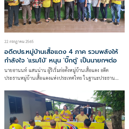
22 กรกฎาคม 2565
อดีตปธ.หมู่บ้านเสื้อแดง 4 ภาค รวมพลังให้
กำลังใจ 'แรมโบ้' หนุน 'บิ๊กตู่' เป็นนายกฯต่อ
นายอานนท์ แสนน่าน ผู้ริเริ่มก่อตั้งหมู่บ้านเสื้อแดง อดีต
ประธานหมู่บ้านเสื้อแดงแห่งประเทศไทย ในฐานะประธาน
หมู่บ้านเทิดไท้องค์ราชัน ได้ร่วมประชุมหารือกับทางอดีตประ
หมู่บ้านเสื้อแดง 4 ภาค ประกอบด้วย