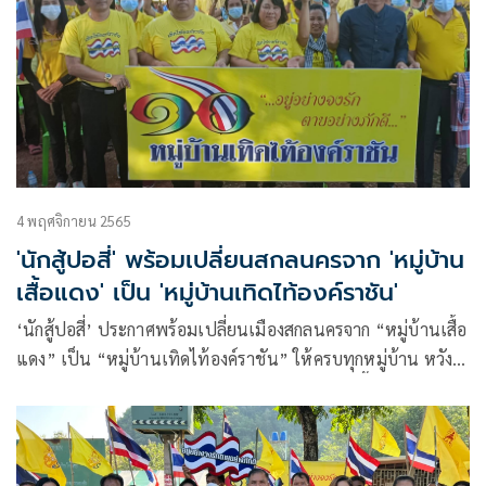
4 พฤศจิกายน 2565
'นักสู้ปอสี่' พร้อมเปลี่ยนสกลนครจาก 'หมู่บ้าน
เสื้อแดง' เป็น 'หมู่บ้านเทิดไท้องค์ราชัน'
‘นักสู้ปอสี่’ ประกาศพร้อมเปลี่ยนเมืองสกลนครจาก “หมู่บ้านเสื้อ
แดง” เป็น “หมู่บ้านเทิดไท้องค์ราชัน” ให้ครบทุกหมู่บ้าน หวัง
ล้างอดีตที่ผ่านมาเคยนำพามวลชนหลงผิด ลั่นวันนี้ขออยู่อย่าง
จงรัก ตายอย่างภักดี