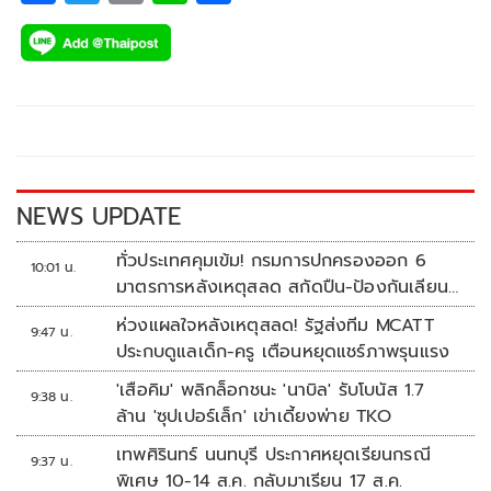
ac
wi
o
n
h
e
tt
p
e
ar
b
er
y
e
o
Li
o
n
k
k
NEWS UPDATE
ทั่วประเทศคุมเข้ม! กรมการปกครองออก 6
10:01 น.
มาตรการหลังเหตุสลด สกัดปืน-ป้องกันเลียน
แบบ
ห่วงแผลใจหลังเหตุสลด! รัฐส่งทีม MCATT
9:47 น.
ประกบดูแลเด็ก-ครู เตือนหยุดแชร์ภาพรุนแรง
'เสือคิม' พลิกล็อกชนะ 'นาบิล' รับโบนัส 1.7
9:38 น.
ล้าน 'ซุปเปอร์เล็ก' เข่าเดี้ยงพ่าย TKO
เทพศิรินทร์ นนทบุรี ประกาศหยุดเรียนกรณี
9:37 น.
พิเศษ 10-14 ส.ค. กลับมาเรียน 17 ส.ค.