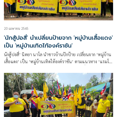
20 เมษายน 2565
'นักสู้ปอสี่' นำเปลี่ยนป้ายจาก 'หมู่บ้านเสื้อแดง'
เป็น 'หมู่บ้านเทิดไท้องค์ราชัน'
นักสู้ปอสี่’ นิตยา นาโล นำชาวบ้านปักป้าย เปลี่ยนจาก ‘หมู่บ้าน
เสื้อแดง’ เป็น ‘หมู่บ้านเทิดไท้องค์ราชัน’ ตามแนวทาง ‘แรมโบ้
อีสาน’ พร้อมวางยุทธศาสตร์มวลชนเปิดกันเองทั้ง 20 จังหวัด
ภาคอีสาน