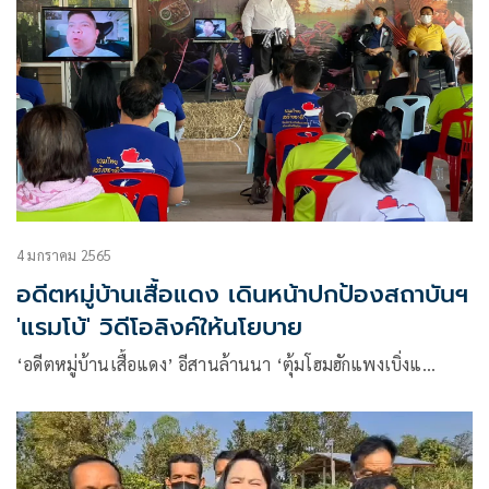
4 มกราคม 2565
อดีตหมู่บ้านเสื้อแดง เดินหน้าปกป้องสถาบันฯ
'แรมโบ้' วิดีโอลิงค์ให้นโยบาย
‘อดีตหมู่บ้านเสื้อแดง’ อีสานล้านนา ‘ตุ้มโฮมฮักแพงเบิ่งแ…