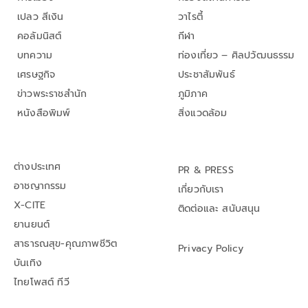
เปลว สีเงิน
วาไรตี้
คอลัมนิสต์
กีฬา
บทความ
ท่องเที่ยว – ศิลปวัฒนธรรม
เศรษฐกิจ
ประชาสัมพันธ์
ข่าวพระราชสำนัก
ภูมิภาค
หนังสือพิมพ์
สิ่งแวดล้อม
ต่างประเทศ
PR & PRESS
อาชญากรรม
เกี่ยวกับเรา
X-CITE
ติดต่อและ สนับสนุน
ยานยนต์
สาธารณสุข-คุณภาพชีวิต
Privacy Policy
บันเทิง
ไทยโพสต์ ทีวี