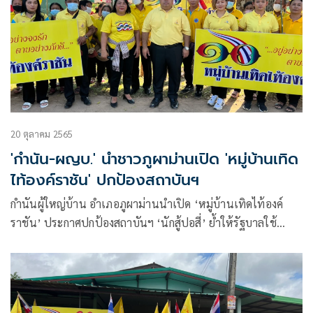
20 ตุลาคม 2565
'กำนัน-ผญบ.' นำชาวภูผาม่านเปิด 'หมู่บ้านเทิด
ไท้องค์ราชัน' ปกป้องสถาบันฯ
กำนันผู้ใหญ่บ้าน อำเภอภูผาม่านนำเปิด ‘หมู่บ้านเทิดไท้องค์
ราชัน’ ประกาศปกป้องสถาบันฯ ‘นักสู้ปอสี่’ ย้ำให้รัฐบาลใช้
มาตรา 112 กับผู้จาบจ้วงล้มล้างสถาบันฯอย่างเด็ดขาด