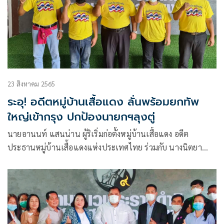
23 สิงหาคม 2565
ระอุ! อดีตหมู่บ้านเสื้อแดง ลั่นพร้อมยกทัพ
ใหญ่เข้ากรุง ปกป้องนายกฯลุงตู่
นายอานนท์ แสนน่าน ผู้ริเริ่มก่อตั้งหมู่บ้านเสื้อแดง อดีต
ประธานหมู่บ้านเสื้อแดงแห่งประเทศไทย ร่วมกับ นางนิตยา
นาโล หรือ “นักสู้ปอสี่”