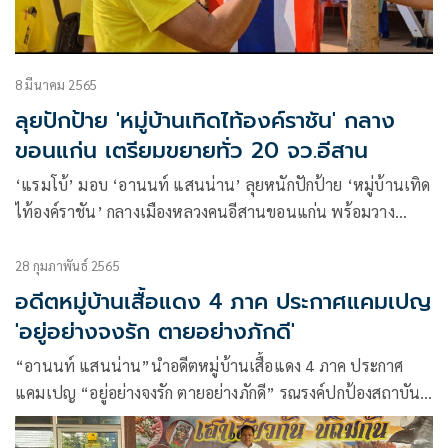
8 มีนาคม 2565
ลุยปักป้าย 'หมู่บ้านเทิดไท้องค์ราชัน' กลาง
ขอนแก่น เตรียมขยายทั่ว 20 จว.อีสาน
‘แรมโบ้’ มอบ ‘อานนท์ แสนน่าน’ ลุยหนักปักป้าย ‘หมู่บ้านเทิด
ไท้องค์ราชัน’ กลางเมืองหลวงคนอีสานขอนแก่น พร้อมวาง
ยุทธศาสตร์มวลชนนำป้ายเปิดกันเองให้ทั่ว 20 จังหวัดภาคอีสาน
หวังปลุกพลังเงียบออกต้านกลุ่มล้มล้างสถาบัน
28 กุมภาพันธ์ 2565
อดีตหมู่บ้านเสื้อแดง 4 ภาค ประกาศแคมเปญ
'อยู่อย่างจงรัก ตายอย่างภักดี'
“อานนท์ แสนน่าน”นำอดีตหมู่บ้านเสื้อแดง 4 ภาค ประกาศ
แคมเปญ “อยู่อย่างจงรัก ตายอย่างภักดี” รณรงค์ปกป้องสถาบัน
ให้ชาวไทย 66 ล้านดวงใจรักชาติ ศาสนา พระมหากษัตริย์ ตาม
แนวทาง “แรมโบ้ เสกสกล อัตถาวงศ์”