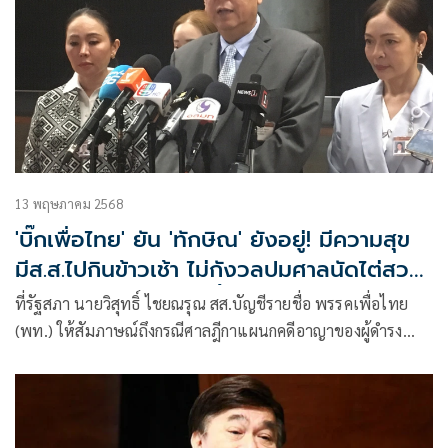
13 พฤษภาคม 2568
'บิ๊กเพื่อไทย' ยัน 'ทักษิณ' ยังอยู่! มีความสุข
มีส.ส.ไปกินข้าวเช้า ไม่กังวลปมศาลนัดไต่สวน
นักโทษเทวดา 13 มิ.ย.นี้
ที่รัฐสภา นายวิสุทธิ์ ไชยณรุณ สส.บัญชีรายชื่อ พรรคเพื่อไทย
(พท.) ให้สัมภาษณ์ถึงกรณีศาลฎีกาแผนกคดีอาญาของผู้ดำรง
ตำแหน่งทางการเมืองเรียกไต่สวนนายทักษิณ ชินวัตร อดีตนายก
รัฐมนตรี ในวันที่ 13 มิ.ย. นี้ ทำให้มีการวิเคราะห์ว่าจะส่งผลกระ
ทบทางการเมืองกับพ