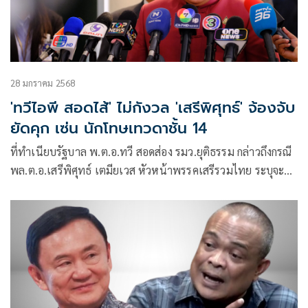
28 มกราคม 2568
'ทวีไอพี สอดไส้' ไม่กังวล 'เสรีพิศุทธ์' จ้องจับ
ยัดคุก เซ่น นักโทษเทวดาชั้น 14
ที่ทำเนียบรัฐบาล พ.ต.อ.ทวี สอดส่อง รมว.ยุติธรรม กล่าวถึงกรณี
พล.ต.อ.เสรีพิศุทธ์ เตมียเวส หัวหน้าพรรคเสรีรวมไทย ระบุจะ
เอาคนที่เกี่ยวข้องกับกา