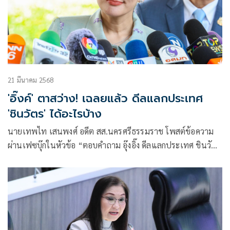
21 มีนาคม 2568
'อิ๊งค์' ตาสว่าง! เฉลยแล้ว ดีลแลกประเทศ
'ชินวัตร' ได้อะไรบ้าง
นายเทพไท เสนพงศ์ อดีต สส.นครศรีธรรมราช โพสต์ข้อความ
ผ่านเฟซบุ๊กในหัวข้อ “ตอบคำถาม อุ๊งอิ๊ง ดีลแลกประเทศ ชินวัตร
ได้อะไร” โดยระบุว่า