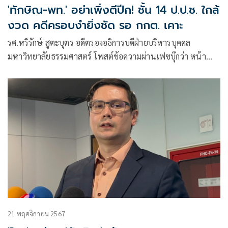
'ทักษิณ-พท.' อย่าเพิ่งตีปีก! ชั้น 14 ป.ป.ช. ใกล้
งวด คดีครอบงำยิ่งชัด รอ กกต. เคาะ
รศ.หริรักษ์ สูตะบุตร อดีตรองอธิการบดีฝ่ายบริหารบุคคล
มหาวิทยาลัยธรรมศาสตร์ โพสต์ข้อความผ่านเฟซบุ๊กว่า หน้า
แตกกันไปตามๆ กัน เมื่อได้ทราบผลการพิจารณาของศาล
รัฐธรรมนูญว่าไม่รับวินิจฉัยคำร้อง
21 พฤศจิกายน 2567