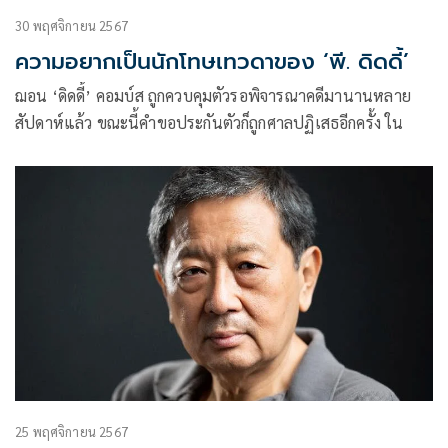
30 พฤศจิกายน 2567
ความอยากเป็นนักโทษเทวดาของ ‘พี. ดิดดี้’
ฌอน ‘ดิดดี้’ คอมบ์ส ถูกควบคุมตัวรอพิจารณาคดีมานานหลาย
สัปดาห์แล้ว ขณะนี้คำขอประกันตัวก็ถูกศาลปฏิเสธอีกครั้ง ใน
25 พฤศจิกายน 2567