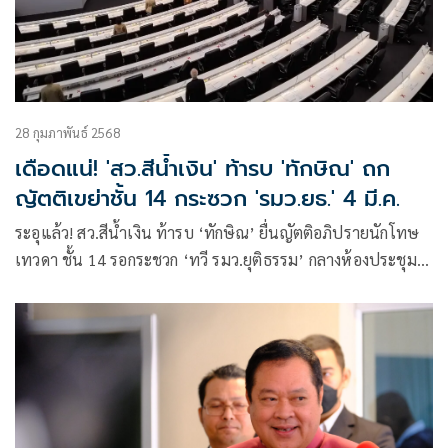
28 กุมภาพันธ์ 2568
เดือดแน่! 'สว.สีน้ำเงิน' ท้ารบ 'ทักษิณ' ถก
ญัตติเขย่าชั้น 14 กระซวก 'รมว.ยธ.' 4 มี.ค.
ระอุแล้ว! สว.สีน้ำเงิน ท้ารบ ‘ทักษิณ’ ยื่นญัตติอภิปรายนักโทษ
เทวดา ชั้น 14 รอกระชวก ‘ทวี รมว.ยุติธรรม’ กลางห้องประชุม 4
มี.ค. ตะลึงระดับบิ๊กเนม ‘ปธ.กมธ.’ ลงชื่อเพียบ พี่ชาย ‘มท.2’
เอาด้วย ศึกนี้จบไม่ง่าย