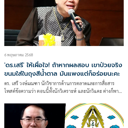
6 พฤษภาคม 2568
'ดร.เสรี' ให้เผื่อใจ! ถ้าหากผลสอบ เขาป่วยจริง
ขนมใส่ในถุงสีน้ำตาล มันแพงแต่ก็อร่อยนะคะ
ดร. เสรี วงษ์มณฑา นักวิชาการด้านการตลาดและการสื่อสาร
โพสต์ข้อความว่า ตอนนี้ทั้งนักวิเคราะห์ และนักวิแคะ ต่างก็พา
กันพูดว่านักโ