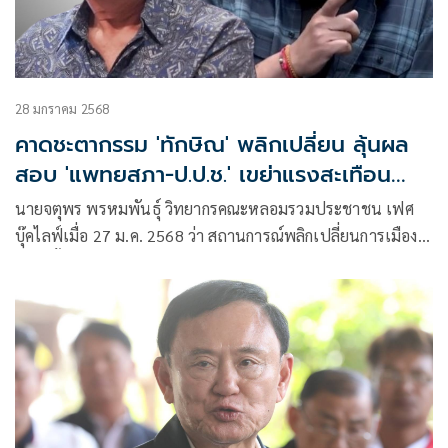
28 มกราคม 2568
คาดชะตากรรม 'ทักษิณ' พลิกเปลี่ยน ลุ้นผล
สอบ 'แพทยสภา-ป.ป.ช.' เขย่าแรงสะเทือน
รัฐบาล
นายจตุพร พรหมพันธุ์ วิทยากรคณะหลอมรวมประชาชน เฟศ
บุ๊คไลฟ์เมื่อ 27 ม.ค. 2568 ว่า สถานการณ์พลิกเปลี่ยนการเมือง
ไทยครั้งสำคัญอ