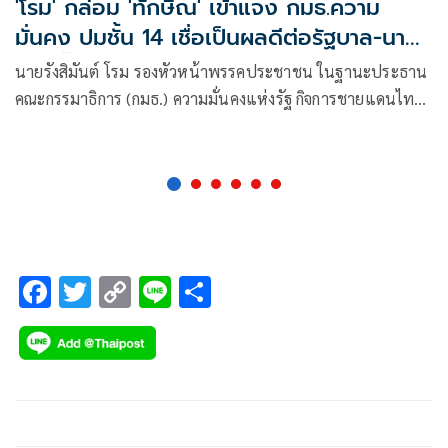
'โรม' กล่อม 'ทักษิณ' เข้าแจง กมธ.ความ
มั่นคง ปมชั้น 14 เชื่อเป็นผลดีต่อรัฐบาล-นา
ยกฯอิ๊งค์
นายรังสิมันต์ โรม รองหัวหน้าพรรคประชาชน ในฐานะประธาน
คณะกรรมาธิการ (กมธ.) ความมั่นคงแห่งรัฐ กิจการชายแดนไทย
ยุทธศาสตร์ชาติและการปฏิรูปประเทศ สภาผู้แทนราษฎร ให้
สัมภาษณ์ถึงกรณีเชิญนายทักษิณ ชินวัตร
F
T
C
Li
S
ac
wi
o
n
h
e
tt
p
e
ar
b
er
y
e
o
Li