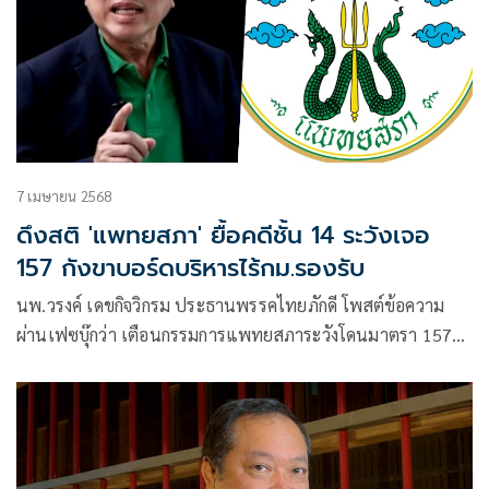
7 เมษายน 2568
ดึงสติ 'แพทยสภา' ยื้อคดีชั้น 14 ระวังเจอ
157 กังขาบอร์ดบริหารไร้กม.รองรับ
นพ.วรงค์ เดขกิจวิกรม ประธานพรรคไทยภักดี โพสต์ข้อความ
ผ่านเฟซบุ๊กว่า เตือนกรรมการแพทยสภาระวังโดนมาตรา 157
การที่แพทยสภา มีประกาศคณะกรรมการบริหารแพทยสภา ลง
วันที่ 3 เมษายน 2568 ที่ผ่านมา