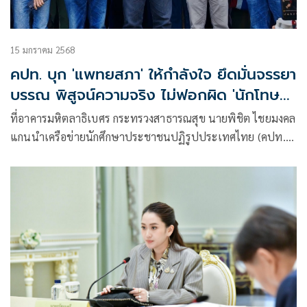
15 มกราคม 2568
คปท. บุก 'แพทยสภา' ให้กำลังใจ ยึดมั่นจรรยา
บรรณ พิสูจน์ความจริง ไม่ฟอกผิด 'นักโทษ
เทวดา'
ที่อาคารมหิตลาธิเบศร กระทรวงสาธารณสุข นายพิชิต ไชยมงคล
แกนนำเครือข่ายนักศึกษาประชาชนปฏิรูปประเทศไทย (คปท.)
นายนัสเซอร์ ยีหมะ ตัวแทนเครือข่ายนักศึกษาประชาชนปฏิรูป
ประเทศไทย (คปท.) ดร.ใจเพชร กล้าจน ตัวแทนกองทัพธรรม
นายอานนท์ กลิ่นแก้ว ตัวแทนศูนย์รวมประชาชนปกป้องสถาบัน
(ศปปส.) ยื่นหนังสือถึง นายกแพทยสภาและกรรมการแพทยสภา
เรื่อง ขอให้ยึดมั่นในจรรยาบรรณแพทย์