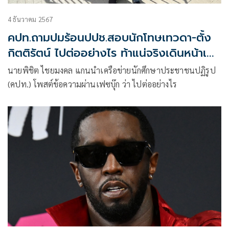
4 ธันวาคม 2567
คปท.ถามปมร้อนปปช.สอบนักโทษเทวดา-ตั้ง
กิตติรัตน์ ไปต่ออย่างไร ท้าแน่จริงเดินหน้าเต็ม
ที่เลย
นายพิชิต ไชยมงคล แกนนำเครือข่ายนักศึกษาประชาชนปฏิรูป
(คปท.) โพสต์ข้อความผ่านเฟซบุ๊ก ว่า ไปต่ออย่างไร