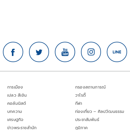
การเมือง
กรองสถานการณ์
เปลว สีเงิน
วาไรตี้
คอลัมนิสต์
กีฬา
บทความ
ท่องเที่ยว – ศิลปวัฒนธรรม
เศรษฐกิจ
ประชาสัมพันธ์
ข่าวพระราชสำนัก
ภูมิภาค