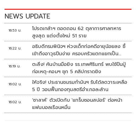
o
n
k
k
NEWS UPDATE
โปรดเกล้าฯ ถอดถอน 62 ตุลาการศาลทหาร
16:53 น.
สูงสุด แต่งตั้งใหม่ 51 ราย
อธิบดีกรมพินิจฯ ห่วงเด็กก่อคดีอายุน้อยลง ชี้
16:22 น.
เข้าถึงอาวุธปืนง่าย ครอบครัวแตกแยกเป็น
ชนวนสำคัญ
ตะลึง! ค้นบ้านมือยิง รร.เทพศิรินทร์ พบใช้ปืนปู่
16:19 น.
ก่อเหตุ-คอมฯ ซุก 5 คลิปกราดยิง
ให้จริง! ประธานชมรมกำนันฯ รับได้ลดวาระเหลือ
16:02 น.
5 ปี วอนฟื้นกองทุนสตรีอำเภอละล้าน
'ซาลาห์' ตัวเปิดกับ 'แทร็บซอนสปอร์' ต่อหน้า
16:02 น.
แฟนบอลเรือนหมื่น