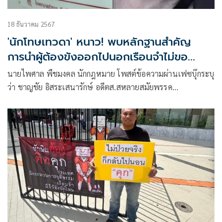
18 ธันวาคม 2567
'นักโทษเทวดา' หนาว! พบหลักฐานสำคัญ
การนำผู้ต้องขังออกไปนอกเรือนจำไม่ขอ
อนุญาตศาล โทษจำคุก20ปี
นายไพศาล พืชมงคล นักกฎหมาย โพสต์ข้อความผ่านเฟซบุ๊กระบุ
ว่า ชาญชัย อิสระเสนารักษ์ อดีตส.สหลายสมัยพรรค
ประชาธิปัตย์ พบหลักฐานสำคัญเป็นกฎกระทรวง ยุติธรรม