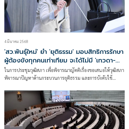
4 มีนาคม 2568
'สว.พันธุ์ใหม่' ยำ 'ยุติธรรม' มอบสิทธิการรักษา
ผู้ต้องขังทุกคนเท่าเทียม จะได้ไม่มี 'เทวดา-
สัมภเวสี'
ในการประชุมวุฒิสภา เพื่อพิจารณาญัตติเรื่องขอเสนอให้วุฒิสภา
พิจารณาปัญหาด้านกระบวนการยุติธรรม และการบังคับใช้
กฎหมาย น