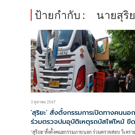
ป้ายกำกับ :
นายสุริยะ
3 ตุลาคม 2567
'สุริยะ' สั่งตั้งกรรมการเปิดทางคนนอ
ร่วมตรวจปมอุบัติเหตุรถบัสไฟไหม้ ขี
เส้นสรุปผล15วัน
‘สุริยะ’สั่งตั้งคณะกรรมภายนอก ร่วมตรวจสอบ วิเคราะ