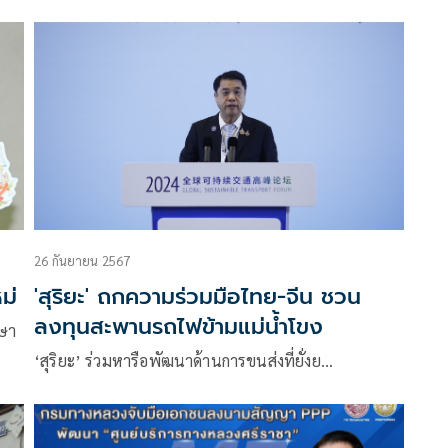
26 กันยายน 2567
ม่
'สุริยะ' ถกความร่วมมือไทย-จีน ชวน
ลงทุนสะพานรถไฟข้ามแม่น้ำโขง
กษา
‘สุริยะ’ ร่วมหารือพัฒนาด้านการขนส่งที่ยั่งย…