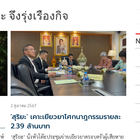
 จึงรุ่งเรืองกิจ
N
2 ตุลาคม 2567
ก
'สุริยะ' เคาะเยียวยาโศกนาฎกรรมรายละ
ด
2.39 ล้านบาท
ห์
‘สุริยะ’ นั่งหัวโต๊ะประชุมจ่ายเยียวยาครอบครัวผู้เสียหาย