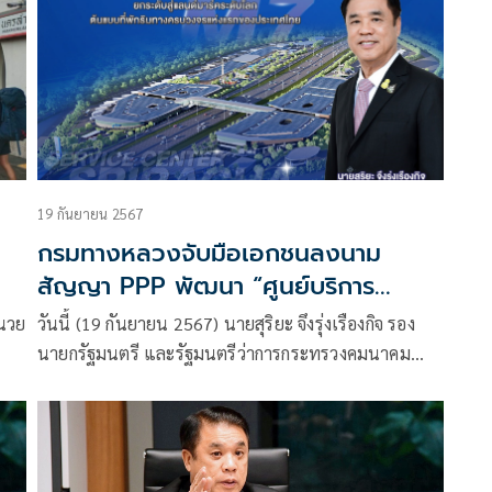
19 กันยายน 2567
กรมทางหลวงจับมือเอกชนลงนาม
สัญญา PPP พัฒนา “ศูนย์บริการ
ทางหลวงศรีราชา” ยกระดับสู่แลนด์
ำนวย
วันนี้ (19 กันยายน 2567) นายสุริยะ จึงรุ่งเรืองกิจ รอง
มาร์คระดับโลก ต้นแบบที่พักริมทางครบ
นายกรัฐมนตรี และรัฐมนตรีว่าการกระทรวงคมนาคม
วงจรแห่งแรกของประเทศไทย
เป็นประธานและสักขีพยานในพิธีลงนามสัญญาการให้
เอกชนร่วมลงทุนในการพัฒนาและบริหารจัดการ
โครงการ