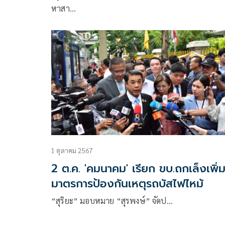
หาสา…
1 ตุลาคม 2567
2 ต.ค. 'คมนาคม' เรียก ขบ.ถกเล็งเพิ่
มาตรการป้องกันเหตุรถบัสไฟไหม้
“สุริยะ” มอบหมาย “สุรพงษ์” จัดป…