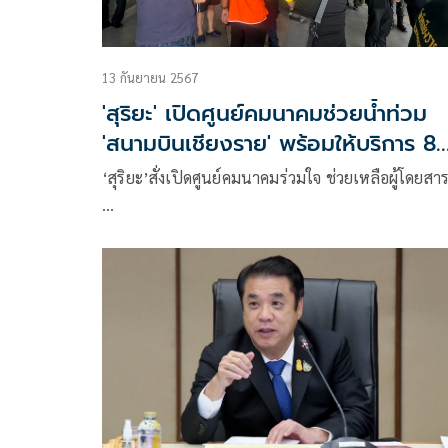
13 กันยายน 2567
'สุริยะ' เปิดศูนย์คมนาคมช่วยน้ำท่วม
'สนามบินเชียงราย' พร้อมให้บริการ 8
เที่ยวบิน
‘สุริยะ’สั่งเปิดศูนย์คมนาคมร่วมใจ ช่วยเหลือผู้โดยสา
…