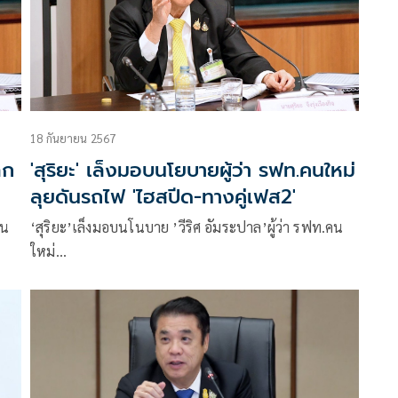
18 กันยายน 2567
ลก
'สุริยะ' เล็งมอบนโยบายผู้ว่า รฟท.คนใหม่
ลุยดันรถไฟ 'ไฮสปีด-ทางคู่เฟส2'
้น
‘สุริยะ’เล็งมอบนโนบาย ’วีริศ อัมระปาล’ผู้ว่า รฟท.คน
ใหม่…