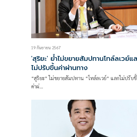
19 กันยายน 2567
'สุริยะ' ย้ำไม่ขยายสัมปทานโทล์ลเวย์แ
ไม่ปรับขึ้นค่าผ่านทาง
“สุริยะ” ไม่ขยายสัมปทาน “โทล์ลเวย์” แลกไม่ปรับขึ
ค่าผ่…