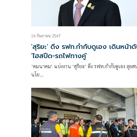
16 กันยายน 2567
'สุริยะ' ดึง รฟท.กำกับดูเอง เดินหน้าด
'ไฮสปีด-รถไฟทางคู่'
‘คมนาคม’ แบ่งงาน ‘สุริยะ’ ดึง รฟท.กำกับดูเอง ลุยส
นโย…