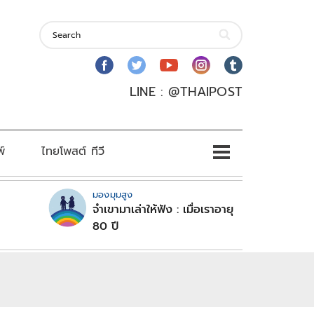
LINE : @THAIPOST
พ์
ไทยโพสต์ ทีวี
มองมุมสูง
จำเขามาเล่าให้ฟัง : เมื่อเราอายุ
80 ปี