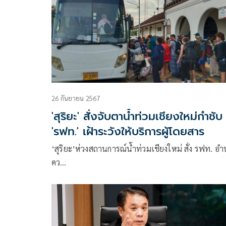
26 กันยายน 2567
'สุริยะ' สั่งจับตาน้ำท่วมเชียงใหม่กำชับ
'รฟท.' เฝ้าระวังให้บริการผู้โดยสาร
‘สุริยะ’ห่วงสถานการณ์น้ำท่วมเชียงใหม่ สั่ง รฟท. อ
คว…