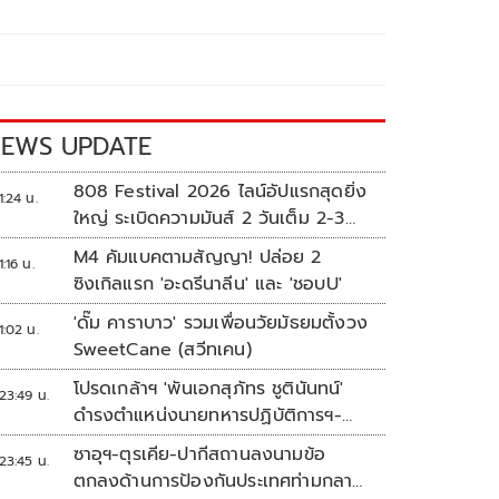
EWS UPDATE
808 Festival 2026 ไลน์อัปแรกสุดยิ่ง
1:24 น.
ใหญ่ ระเบิดความมันส์ 2 วันเต็ม 2-3
ต.ค.นี้
M4 คัมแบคตามสัญญา! ปล่อย 2
1:16 น.
ซิงเกิลแรก 'อะดรีนาลีน' และ 'ชอบU'
'ดั๊ม คาราบาว' รวมเพื่อนวัยมัธยมตั้งวง
1:02 น.
SweetCane (สวีทเคน)
โปรดเกล้าฯ 'พันเอกสุภัทร ชูตินันทน์'
23:49 น.
ดำรงตำแหน่งนายทหารปฏิบัติการฯ-
พระราชทานยศ 'พลตรี'
ซาอุฯ-ตุรเคีย-ปากีสถานลงนามข้อ
23:45 น.
ตกลงด้านการป้องกันประเทศท่ามกลาง