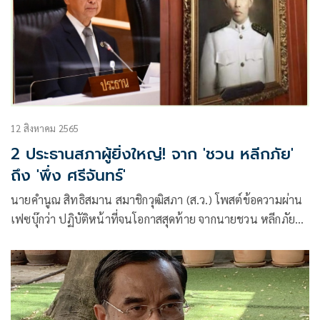
12 สิงหาคม 2565
2 ประธานสภาผู้ยิ่งใหญ่! จาก 'ชวน หลีกภัย'
ถึง 'พึ่ง ศรีจันทร์'
นายคำนูณ สิทธิสมาน สมาชิกวุฒิสภา (ส.ว.) โพสต์ข้อความผ่าน
เฟซบุ๊กว่า ปฏิบัติหน้าที่จนโอกาสสุดท้าย จากนายชวน หลีกภัยถึง
นายพึ่ง ศรีจันทร์ 2 ประธานสภาผู้ยิ่งใหญ่