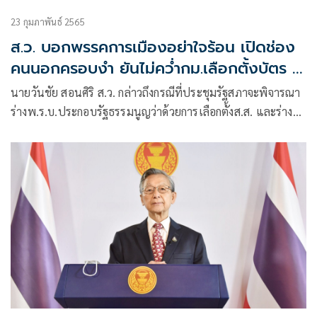
23 กุมภาพันธ์ 2565
ส.ว. บอกพรรคการเมืองอย่าใจร้อน เปิดช่อง
คนนอกครอบงำ ยันไม่คว่ำกม.เลือกตั้งบัตร 2
ใบ
นายวันชัย สอนศิริ ส.ว. กล่าวถึงกรณีที่ประชุมรัฐสภาจะพิจารณา
ร่างพ.ร.บ.ประกอบรัฐธรรมนูญว่าด้วยการเลือกตั้งส.ส. และร่าง
พ.ร.บ.ประกอบรัฐธรรมนูญว่าด้วยพรรคการเมือง ในวันที่ 24
ก.พ.ว่า เท่าที่ฟังเสียงส.ว.เห็นตรงกันร่างพ.ร.บ.ประกอบ
รัฐธรรมนูญว่าด้วยการเลือกตั้งส.ส. จำนวน 4ฉบับ น่าจะได้รับ
ความเห็นชอบทุกฉบับ