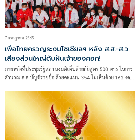
7 กรกฎาคม 2565
เพื่อไทยครวญระงมโซเชียลฯ หลัง ส.ส.-ส.ว.
เสียงส่วนใหญ่ดับฝันเจ้าของคอก!
ภายหลังที่ประชุมรัฐสภา ลงมติเห็นด้วยกับสูตร 500 หาร ในการ
คำนวณ ส.ส.บัญชีรายชื่อ ด้วยคะแนน 354 ไม่เห็นด้วย 162 งด
ออกเสียง 37 ไม่ลงคะแนน 4 เสียง