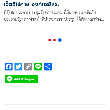
เซ็ตซีโร่ศาล องค์กรอิสระ
ที่รัฐสภา ในการประชุมรัฐสภาร่วมกัน ที่มีนายชวน หลีกภัย
ประธานรัฐสภา ทำหน้าที่ประธานการประชุม ได้พิจารณาร่าง
รัฐธรรมนูญแก้ไขเพิ่มเติม ที่นายพริษฐ์ วัชรสินธุ นายปิยบุตร
แสงกนกกุล และประชาชนเข้าชื่อ จำนวน 1.3 แสนคน เป็นผู้
เสนอ
F
T
C
Li
S
ac
wi
o
n
h
e
tt
p
e
ar
b
er
y
e
o
Li
o
n