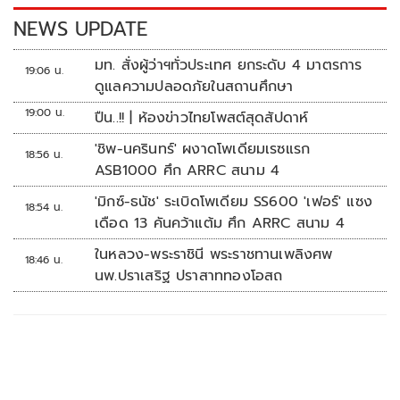
k
k
NEWS UPDATE
มท. สั่งผู้ว่าฯทั่วประเทศ ยกระดับ 4 มาตรการ
19:06 น.
ดูแลความปลอดภัยในสถานศึกษา
19:00 น.
ปืน..!! | ห้องข่าวไทยโพสต์สุดสัปดาห์
'ชิพ-นครินทร์' ผงาดโพเดียมเรซแรก
18:56 น.
ASB1000 ศึก ARRC สนาม 4
'มิกซ์-ธนัช' ระเบิดโพเดียม SS600 'เฟอร์' แซง
18:54 น.
เดือด 13 คันคว้าแต้ม ศึก ARRC สนาม 4
ในหลวง-พระราชินี พระราชทานเพลิงศพ
18:46 น.
นพ.ปราเสริฐ ปราสาททองโอสถ