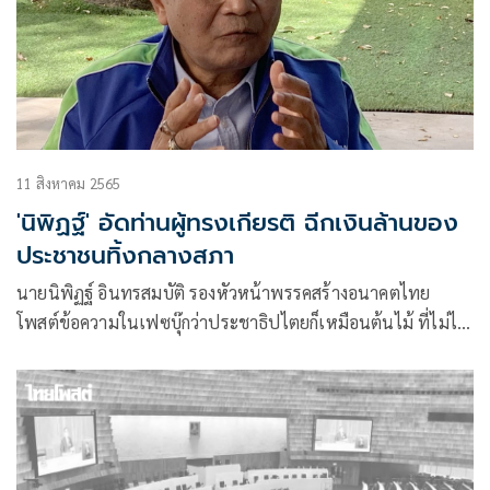
11 สิงหาคม 2565
'นิพิฏฐ์' อัดท่านผู้ทรงเกียรติ ฉีกเงินล้านของ
ประชาชนทิ้งกลางสภา
นายนิพิฏฐ์ อินทรสมบัติ รองหัวหน้าพรรคสร้างอนาคตไทย
โพสต์ข้อความในเฟซบุ๊กว่าประชาธิปไตยก็เหมือนต้นไม้ ที่ไม่ได้
เจริญงอกงามได้ในดินทุกชนิด