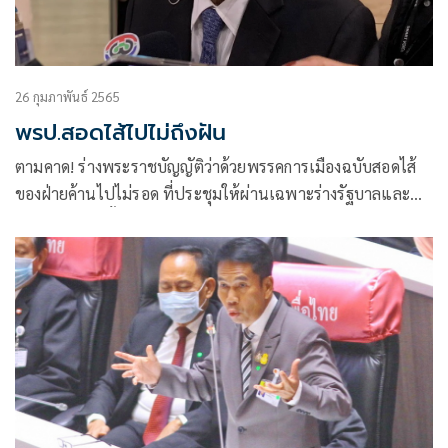
26 กุมภาพันธ์ 2565
พรป.สอดไส้ไปไม่ถึงฝัน
ตามคาด! ร่างพระราชบัญญัติว่าด้วยพรรคการเมืองฉบับสอดไส้
ของฝ่ายค้านไปไม่รอด ที่ประชุมให้ผ่านเฉพาะร่างรัฐบาลและ
พรรคร่วมเท่านั้น