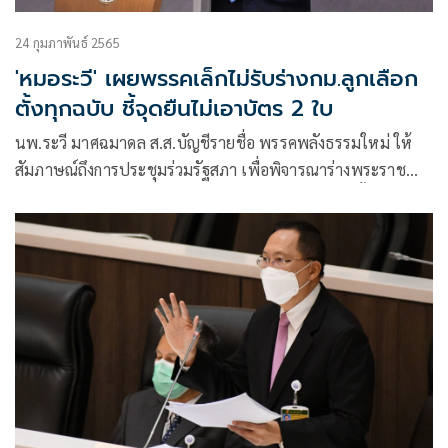
24 กุมภาพันธ์ 2565
'หมอระวี' เผยพรรคเล็กไม่รับร่างกม.ลูกเลือก
ตั้งทุกฉบับ ชี้จุดยืนไม่เอาบัตร 2 ใบ
นพ.ระวี มาศฉมาดล ส.ส.บัญชีรายชื่อ พรรคพลังธรรมใหม่ ให้
สัมภาษณ์ถึงการประชุมร่วมรัฐสภา เพื่อพิจารณาร่างพระราช
บัญญัติประกอบรัฐธรรมนูญ (พ.ร.ป.) ว่าด้วยการเลือกตั้งสมาชิก
สภาผู้แทนราษฎร (ส.ส.) จำนวน 4 ฉบับ