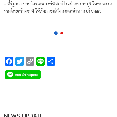
– ที่รัฐสภา นายอัครเดช วงษ์พิทักษ์โรจน์ สส.ราชบุรี โฆษกพรรค
รวมไทยสร้างชาติ ให้สัมภาษณ์ถึงกระแสข่าวการปรับคณะ
รัฐมนตรี(ครม.)ว่า ใน
F
T
C
Li
S
ac
wi
o
n
h
e
tt
p
e
ar
b
er
y
e
o
Li
o
n
k
k
NEWS UPDATE