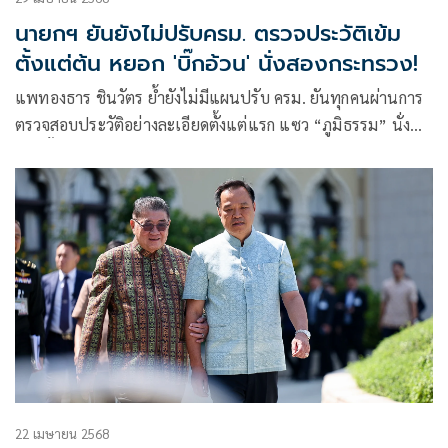
นายกฯ ยันยังไม่ปรับครม. ตรวจประวัติเข้ม
ตั้งแต่ต้น หยอก 'บิ๊กอ้วน' นั่งสองกระทรวง!
แพทองธาร ชินวัตร ย้ำยังไม่มีแผนปรับ ครม. ยันทุกคนผ่านการ
ตรวจสอบประวัติอย่างละเอียดตั้งแต่แรก แซว “ภูมิธรรม” นั่ง
ควบทั้งพาณิชย์-มหาดไทย ขณะ “อนุทิน” โดนหยอก “อะแฮ่ม”
ดังกระหึ่ม
22 เมษายน 2568