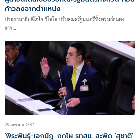
ก้าวลงจากตำแหน่ง
ประธานาธิบดีโจโก วิโดโด ปรับคณะรัฐมนตรีทิ้งทวนก่อนลง
จาก…
25 เมษายน 2567
'พีระพันธุ์-เอกนัฏ' ถกโผ รทสช. สะพัด 'สุชาติ'