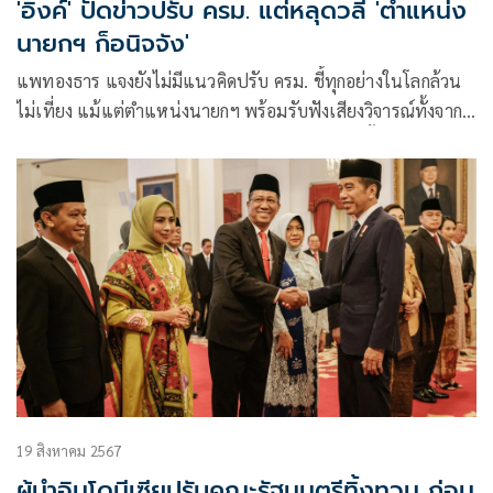
'อิ๊งค์' ปัดข่าวปรับ ครม. แต่หลุดวลี 'ตำแหน่ง
นายกฯ ก็อนิจจัง'
แพทองธาร แจงยังไม่มีแนวคิดปรับ ครม. ชี้ทุกอย่างในโลกล้วน
ไม่เที่ยง แม้แต่ตำแหน่งนายกฯ พร้อมรับฟังเสียงวิจารณ์ทั้งจาก
โพลและภายในพรรค แต่ยังไม่ตกผลึก ย้ำยังไม่ถึงขั้นเห็นต่างกับ
“พ่อ” แม้มีข่าวทักษิณอยากปรับ ครม.
19 สิงหาคม 2567
ผู้นำอินโดนีเซียปรับคณะรัฐมนตรีทิ้งทวน ก่อน