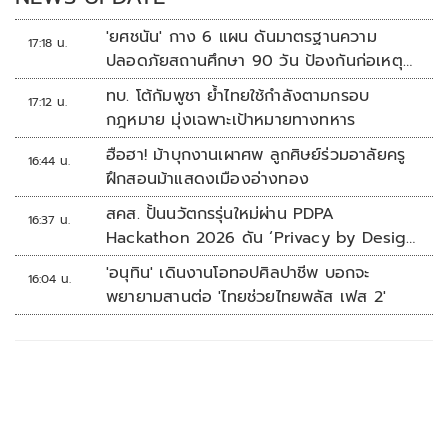
'ยศชนัน' กาง 6 แผน ดันมาตรฐานความ
17:18 น.
ปลอดภัยสถานศึกษา 90 วัน ป้องกันก่อเหตุ
รุนแรง
ทบ. โต้กัมพูชา ย้ำไทยใช้กำลังตามกรอบ
17:12 น.
กฎหมาย มุ่งเฉพาะเป้าหมายทางทหาร
ฮือฮา! ม้าบุกงานเผาศพ ลูกศิษย์ร่วมอาลัยครู
16:44 น.
ฝึกสอนม้าแสดงเมืองอ่างทอง
สคส. ปั้นนวัตกรรุ่นใหม่ผ่าน PDPA
16:37 น.
Hackathon 2026 ดัน ‘Privacy by Design
for all’ สู่โซลูชันคุ้มครองข้อมูลส่วนบุคคลที่
'อนุทิน' เดินงานโอทอปศิลปาชีพ บอกจะ
16:04 น.
ใช้ได้จริง
พยายามสานต่อ 'ไทยช่วยไทยพลัส เฟส 2'