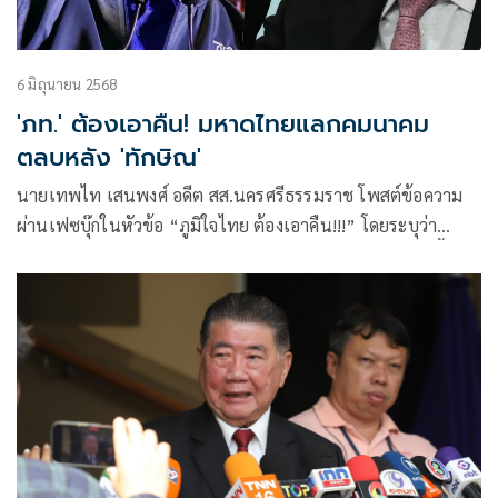
6 มิถุนายน 2568
'ภท.' ต้องเอาคืน! มหาดไทยแลกคมนาคม
ตลบหลัง 'ทักษิณ'
นายเทพไท เสนพงศ์ อดีต สส.นครศรีธรรมราช โพสต์ข้อความ
ผ่านเฟซบุ๊กในหัวข้อ “ภูมิใจไทย ต้องเอาคืน!!!” โดยระบุว่า
สำหรับกระแสข่าวการปรับคณะรัฐมนตรี เริ่มชัดเจนมากยิ่งขึ้น
แล้วก็มีข่าวหนาหูมากยิ่งขึ้น