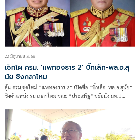
22 มิถุนายน 2568
เช็กโผ ครม. ‘แพทองธาร 2’ บิ๊กเล็ก-พล.อ.สุ
นัย ชิงกลาโหม
ลุ้น ครม.ชุดใหม่ “แพทองธาร 2” เปิดชื่อ “บิ๊กเล็ก–พล.อ.สุนัย”
ชิงตำแหน่ง รมว.กลาโหม ขณะ “ประเสริฐ” ขยับนั่ง มท.1
ประชาธิปัตย์คงโควตาเดิม 3 ตำแหน่ง กล้