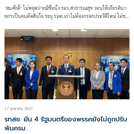
‘สมศักดิ์’ ไม่หลุดปากมีชื่อนั่ง รมว.สาธารณสุข วอนให้เกียรตินา
ยกฯเป็นคนตัดสินใจ ระบุ รมต.เก่าไม่ต้องกรอกประวัติใหม่ ไม่ขอ
ตอบพร้อมไป สธ.หรือไม่ แต่นั่งมาแล้ว 2 ครั้ง เผย ‘อนุชา’ สบาย
ดี แม้มีข่าวถูกปรับออก
17 เมษายน 2567
รทสช. ยัน 4 รัฐมนตรีของพรรคยังไม่ถูกปรับ
พ้นครม.