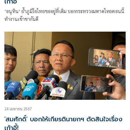
เก้าอี้
‘อนุทิน’ ย้ำภูมิใจไทยขออยู่ที่เดิม บอกกระทรวงมหาดไทยตอนนี้
ทำงานเข้าขากันดี
24 เมษายน 2567
'สมศักดิ์' บอกให้เกียรตินายกฯ ตัดสินใจเรื่อง
เก้าอี้!