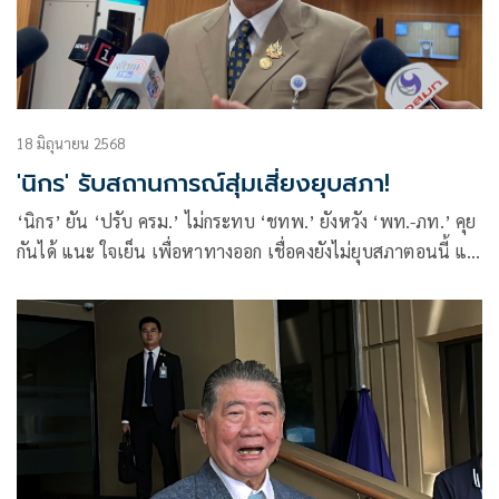
18 มิถุนายน 2568
'นิกร' รับสถานการณ์สุ่มเสี่ยงยุบสภา!
‘นิกร’ ยัน ‘ปรับ ครม.’ ไม่กระทบ ‘ชทพ.’ ยังหวัง ‘พท.-ภท.’ คุย
กันได้ แนะ ใจเย็น เพื่อหาทางออก เชื่อคงยังไม่ยุบสภาตอนนี้ แต่
ถ้า ‘งบฯ 69’ ไม่ผ่าน ก็จบเห่กันหมด