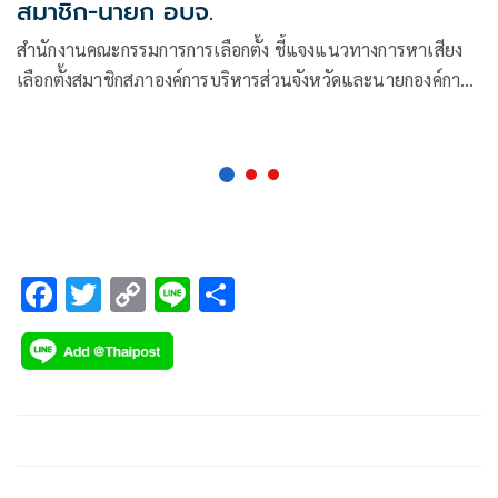
สมาชิก-นายก อบจ.
สำนักงานคณะกรรมการการเลือกตั้ง ชี้แจงแนวทางการหาเสียง
เลือกตั้งสมาชิกสภาองค์การบริหารส่วนจังหวัดและนายกองค์การ
บริหารส่วนจังหวัด
F
T
C
Li
S
ac
wi
o
n
h
e
tt
p
e
ar
b
er
y
e
o
Li
o
n