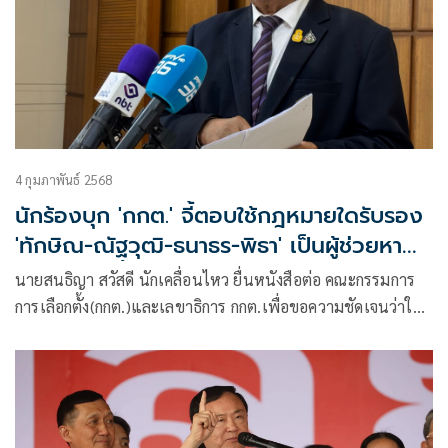
4 กุมภาพันธ์ 2568
นักร้องบุก 'กกต.' จี้ตอบใช้กฎหมายใดรับรอง
'ทักษิณ-ณัฐวุฒิ-ธนาธร-พิธา' เป็นผู้ช่วยหา
เสียงเลือกตั้ง อบจ.
นายสนธิญา สวัสดี นักเคลื่อนไหว ยื่นหนังสือต่อ คณะกรรมการ​
การเลือกตั้ง​(กกต.)​และเลขาธิการ กกต.เพื่อขอความชัดเจนว่าใช้
กฎหมายหรือพระราชบัญ