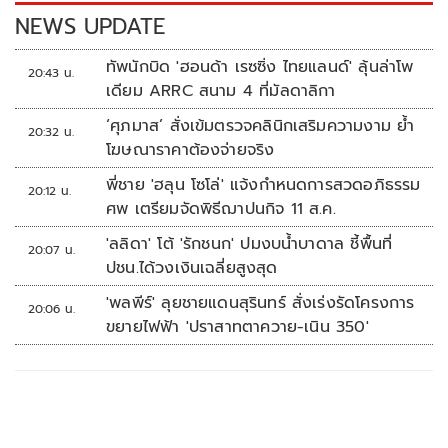
k
k
NEWS UPDATE
ทัพนักบิด 'ฮอนด้า เรซซิ่ง ไทยแลนด์' ลุ้นล่าโพ
20:43 น.
เดียม ARRC สนาม 4 ที่มัลดาลิกา
‘ศุภมาส’ สั่งเข้มตรวจคลินิกเสริมความงาม ย้ำ
20:32 น.
โฆษณาราคาต้องจ่ายจริง
พี่ชาย 'ฮลุน โซโล่' แจ้งกำหนดการสวดอภิธรรม
20:12 น.
ศพ เตรียมจัดพิธีฌาปนกิจ 11 ส.ค.
'ลลิดา' โต้ 'รักชนก' ปมงบน้ำบาดาล ชี้พื้นที่
20:07 น.
ปชน.ได้วงเงินเฉลี่ยสูงสุด
'พลพีร์' ลุยชายแดนสุรินทร์ สั่งเร่งรัดโครงการ
20:06 น.
ขยายไฟฟ้า 'ปราสาทตาควาย-เนิน 350'