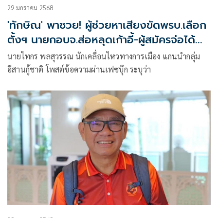
29 มกราคม 2568
'ทักษิณ' พาซวย! ผู้ช่วยหาเสียงขัดพรบ.เลือก
ตั้งฯ นายกอบจ.ส่อหลุดเก้าอี้-ผู้สมัครจ่อได้
ใบแดง
นายไทกร พลสุวรรณ นักเคลื่อนไหวทางการเมือง แกนนำกลุ่ม
อีสานกู้ชาติ โพสต์ข้อความผ่านเฟซบุ๊ก ระบุว่า