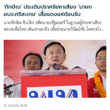
'ทักษิณ' ประเดิมปราศรัยหาเสียง 'นายก
อบจ.ศรีสะเกษ' เสื้อแดงแห่ต้อนรับ
นายทักษิณ ชินวัตร อดีตนายกรัฐมนตรี ในฐานะผู้ช่วยหาเสียง
พรรคเพื่อไทย เดินทางมาถึง เพื่อช่วยนายวิวัฒน์ชัย โหตระไวศย
ะ ผู้สมัครนายกองค์การบริหารส่วนจังหวัด (อบจ.) ศรีสะเกษ
21 มกราคม 2568