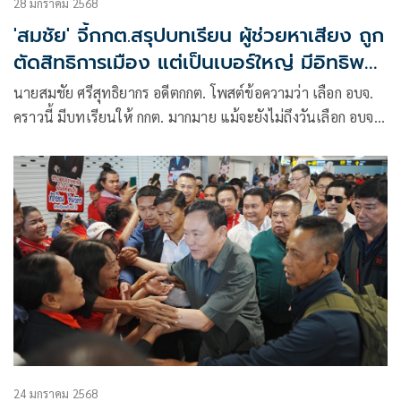
28 มกราคม 2568
'สมชัย' จี้กกต.สรุปบทเรียน ผู้ช่วยหาเสียง ถูก
ตัดสิทธิการเมือง แต่เป็นเบอร์ใหญ่ มีอิทธิพล
เหนือพรรค
นายสมชัย ศรีสุทธิยากร อดีตกกต. โพสต์ข้อความว่า เลือก อบจ.
คราวนี้ มีบทเรียนให้ กกต. มากมาย แม้จะยังไม่ถึงวันเลือก อบจ.
แต่มีหลาย
24 มกราคม 2568