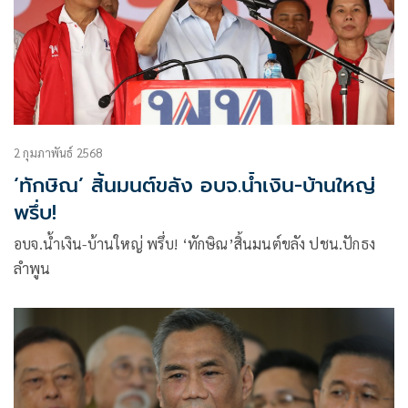
2 กุมภาพันธ์ 2568
‘ทักษิณ’ สิ้นมนต์ขลัง อบจ.น้ำเงิน-บ้านใหญ่
พรึ่บ!
อบจ.น้ำเงิน-บ้านใหญ่ พรึ่บ! ‘ทักษิณ’สิ้นมนต์ขลัง ปชน.ปักธง
ลำพูน