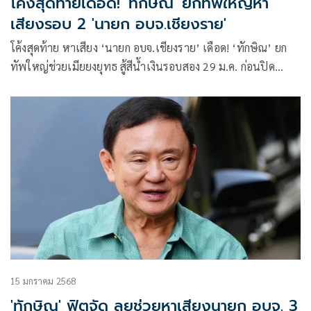
โค้งสุดท้ายเดือด! 'ทักษิณ' ยกทัพใหญ่หา
เสียงรอบ 2 'นายก อบจ.เชียงราย'
โค้งสุดท้าย หาเสียง ‘นายก อบจ.เชียงราย’ เดือด! ‘ทักษิณ’ ยก
ทัพใหญ่ช่วยเมียยงยุทธ สู้สีน้ำเงินรอบสอง 29 ม.ค. ก่อนปิด
โรดแมปทัวร์ทั่วประเทศ
15 มกราคม 2568
'ทักษิณ' ฟิตจัด ลุยช่วยหาเสียงนายก อบจ. 3