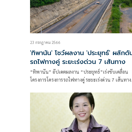
23 กรกฎาคม 2566
'ทิพานัน' โชว์ผลงาน 'ประยุทธ์' ผลักดั
รถไฟทางคู่ ระยะเร่งด่วน 7 เส้นทาง
“ทิพานัน” อัปเดตผลงาน “ประยุทธ์”เร่งขับเคลื่อน
โครงการโครงการรถไฟทางคู่ ระยะเร่งด่วน 7 เส้นทาง
เปิดให้บริการแล้ว 2 เส้นทาง ใกล้เปิดใช้งาน 3 เส้นท
ก.ย.นี้ คาดแล้วเสร็จร่นระยะเวลาการเดินทางได้ 1–1
ชั่วโมง ขับเคลื่อนเศรษฐกิจ ยกระดับคุณภาพชีวิตเป็น
สิ่งแวดล้อม