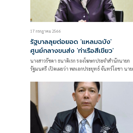
17 กรกฎาคม 2566
รัฐบาลลุยต่อยอด 'แหลมฉบัง'
ศูนย์กลางขนส่ง 'ท่าเรือสีเขียว'
นางสาวรัชดา ธนาดิเรก รองโฆษกประจำสำนักนายก
รัฐมนตรี เปิดเผยว่า พลเอกประยุทธ์ จันทร์โอชา นาย
รัฐมนตรีและรัฐมนตรีว่าการกระทรวงกลาโหม ติดตา
ความคืบหน้าของการพัฒนาท่าเรือแหลมฉบัง