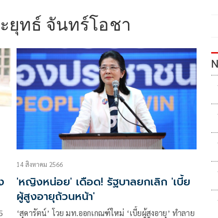
ะยุทธ์ จันทร์โอชา
N
14 สิงหาคม 2566
ง
'หญิงหน่อย' เดือด! รัฐบาลยกเลิก 'เบี้ย
ผู้สูงอายุถ้วนหน้า'
5
‘สุดารัตน์’ โวย มท.ออกเกณฑ์ใหม่ ‘เบี้ยผู้สูงอายุ’ ทำลาย