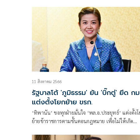
ตู่’ มุ่งพลิกโฉมการพัฒนาประเทศ
11 สิงหาคม 2566
รัฐบาลโต้ 'ภูมิธรรม' ยัน 'บิ๊กตู่' ยึด กม
แต่งตั้งโยกย้าย ขรก.
‘ทิพานัน’ ขอทุกฝ่ายมั่นใจ ‘พล.อ.ประยุทธ์’ แต่งตั้งโ
ย้ายข้าราชการตามขั้นตอนกฎหมาย เพื่อไม่ให้เกิด
สุญญากาศ ยึดประโยชน์สูงสุดเพื่อดูแลพี่น้องประชาชน
ไม่ใช้การเมืองนำ