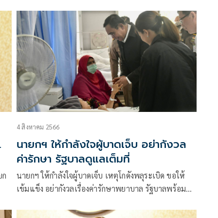
หวังให้ประเทศเดินหน้า แนะ ‘ก้าวไกล’ ยอมรับเป็นฝ่าย
ค้าน ชี้เชี่ยวชาญตรวจสอบ
4 สิงหาคม 2566
.
นายกฯ ให้กำลังใจผู้บาดเจ็บ อย่ากังวล
ค่ารักษา รัฐบาลดูแลเต็มที่
ยก
นายกฯ ให้กำลังใจผู้บาดเจ็บ เหตุโกดังพลุระเบิด ขอให้
เข้มแข็ง อย่ากังวลเรื่องค่ารักษาพยาบาล รัฐบาลพร้อม
ดูแลอย่างเต็มที่