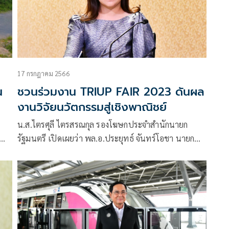
17 กรกฎาคม 2566
น
ชวนร่วมงาน TRIUP FAIR 2023 ดันผล
งานวิจัยนวัตกรรมสู่เชิงพาณิชย์
น.ส.ไตรศุลี ไตรสรณกุล รองโฆษกประจำสำนักนายก
รัฐมนตรี เปิดเผยว่า พล.อ.ประยุทธ์ จันทร์โอชา นายก
าง
รัฐมนตรีและ รมว.กลาโหม ได้ให้ความสำคัญกับการผลัก
.50
ดันให้มีการนำผลงานวิจัย
มิตร