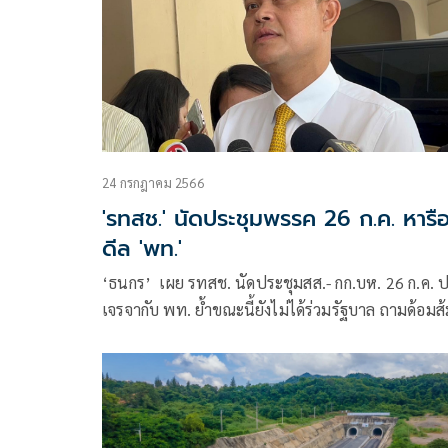
24 กรกฎาคม 2566
'รทสช.​' นัดประชุมพรรค 26 ก.ค. หารื
ดีล 'พท.'
‘ธนกร’ ​ เผย​ รทสช.​ นัดประชุมสส.​- กก.บห. 26 ก.ค. 
เจรจากับ พท. ย้ำขณะนี้ยังไม่ได้ร่วมรัฐบาล ถามด้อมส้ม​
ประเทศไทยมี ‘พิธา’ เป็นนายกฯ ได้คนเดียวหรือ