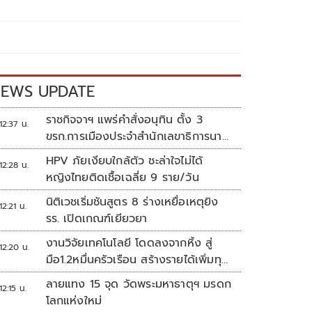
EWS UPDATE
ราชกิจจาฯ แพร่คำสั่งอนุทิน ตั้ง 3
12:37 น.
ขรก.การเมืองประจำสำนักเลขาธิการนา
ยกฯ
HPV ภัยเงียบใกล้ตัว ชะล่าใจไม่ได้
12:28 น.
หญิงไทยติดเชื้อเฉลี่ย 9 ราย/วัน
นิติเวชเริ่มชันสูตร 8 ร่างเหยื่อเหตุยิง
12:21 น.
รร. เปิดเกณฑ์เยียวยา
งานวิจัยเทคโนโลยี โดดลงจากหิ้ง สู่
12:20 น.
มือ1.2หมื่นครัวเรือน สร้างรายได้เพิ่มทุก
เดือน
ลายแทง 15 จุด วัดพระมหาธาตุฯ มรดก
12:15 น.
โลกแห่งใหม่