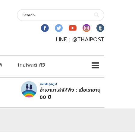
LINE : @THAIPOST
พ์
ไทยโพสต์ ทีวี
มองมุมสูง
จำเขามาเล่าให้ฟัง : เมื่อเราอายุ
80 ปี