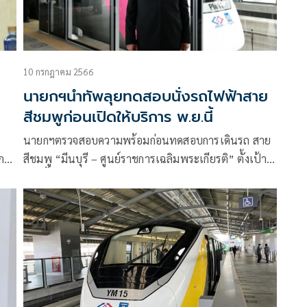
10 กรกฎาคม 2566
นายกฯนำทัพลุยทดสอบนั่งรถไฟฟ้าสาย
สีชมพูก่อนเปิดให้บริการ พ.ย.นี้
นายกฯตรวจสอบความพร้อมก่อนทดสอบการเดินรถ สาย
ก
สีชมพู “มีนบุรี – ศูนย์ราชการเฉลิมพระเกียรติ” ตั้งเป้า
ม
ส.ค.นี้ ทดสอบเดินรถเสมือนจริง ก.ย. ให้ประชาชนได้
ทดลองนั่งฟรี ก่อนเปิดบริการเชิงพาณิชย์ พ.ย.นี้