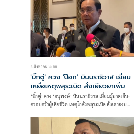
4 สิงหาคม 2566
'บิ๊กตู่' ควง 'ป๊อก’ บินนราธิวาส เยี่ยม
เหยื่อเหตุพลุระเบิด สั่งเยียวยาเพิ่ม
‘บิ๊กตู่’ ควง ‘อนุพงษ์’ บินนราธิวาส เยี่ยมผู้บาดเจ็บ-
ครอบครัวผู้เสียชีวิต เหตุโกดังพลุระเบิด สั่งเคาะงบ
เยียวยาเพิ่ม