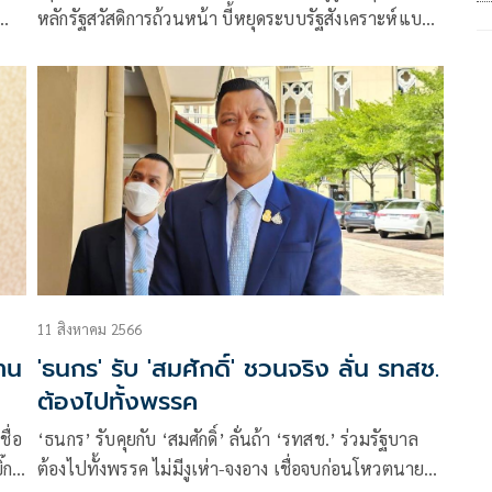
หลักรัฐสวัสดิการถ้วนหน้า บี้หยุดระบบรัฐสังเคราะห์แบบ
อนาถา ลดคุณค่ามนุษย์ ลุยเร่งออกกฎหมายบำนาญ
ประชาชน 3 พัน
11 สิงหาคม 2566
้าน
'ธนกร' รับ 'สมศักดิ์' ชวนจริง ลั่น รทสช.
ต้องไปทั้งพรรค
ื่อ
‘ธนกร’ รับคุยกับ ‘สมศักดิ์’ ลั่นถ้า ‘รทสช.’ ร่วมรัฐบาล
๊ก
ต้องไปทั้งพรรค ไม่มีงูเห่า-จงอาง เชื่อจบก่อนโหวตนายกฯ