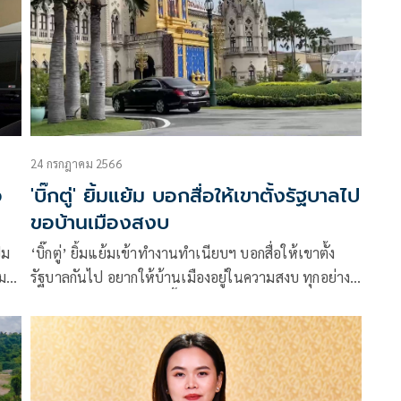
24 กรกฎาคม 2566
อ
'บิ๊กตู่' ยิ้มแย้ม บอกสื่อให้เขาตั้งรัฐบาลไป
ขอบ้านเมืองสงบ
ปม
‘บิ๊กตู่’ ยิ้มแย้มเข้าทำงานทำเนียบฯ บอกสื่อให้เขาตั้ง
รัฐบาลกันไป อยากให้บ้านเมืองอยู่ในความสงบ ทุกอย่าง
กำลังจะดี เศรษฐกิจกำลังฟื้นตัว