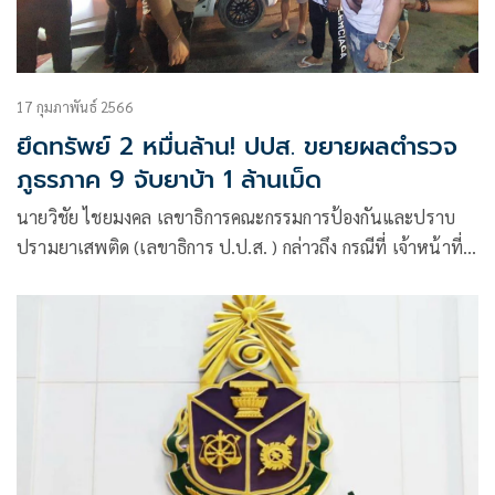
17 กุมภาพันธ์ 2566
ยึดทรัพย์ 2 หมื่นล้าน! ปปส. ขยายผลตำรวจ
ภูธรภาค 9 จับยาบ้า 1 ล้านเม็ด
นายวิชัย ไชยมงคล เลขาธิการคณะกรรมการป้องกันและปราบ
ปรามยาเสพติด (เลขาธิการ ป.ป.ส. ) กล่าวถึง กรณีที่ เจ้าหน้าที่
ตร.บก.สส.ภ.9 จับกุมผู้ต้องหาชาว อ.หาดใหญ่ จ.สงขลา รวม 3
คน คือ นายสรายุทธ เศรษฐรินทร์ อายุ 37 ปี นายวีรยุทธ วิรัชว
รกร อายุ 39 ปี