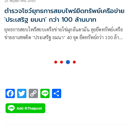
25 พฤษภาคม 2565
ตำรวจโชว์ยุทธการสยบไพร่ยึดทรัพย์เครือข่าย
'ประเสริฐ ยมนา' กว่า 100 ล้านบาท
ยุทธการสยบไพรีสยบเครือข่ายไข่มุกอันดามัน ลุยยึดทรัพย์เครือ
ข่ายยาเสพติด ‘ประเสริฐ ยมนา’ 40 จุด ยึดทรัพย์กว่า 100 ล้าน
บาท
F
T
C
Li
S
ac
wi
o
n
h
e
tt
p
e
ar
b
er
y
e