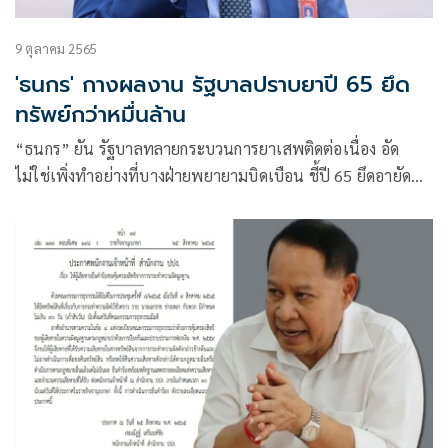
9 ตุลาคม 2565
'ธนกร' กางผลงาน รัฐบาลปราบยาปี 65 ยึด
ทรัพย์กว่าหมื่นล้าน
“ธนกร” ยัน รัฐบาลทลายกระบวนการยาเสพติดต่อเนื่อง อัด
ไม่ใช่เพิ่งทำอย่างที่บางฝ่ายพยายามบิดเบือน ชี้ปี 65 ยึดอายัด
ทรัพย์แล้วกว่า 10,820 ล้านบาท เผยนายกฯ ย้ำชัด ยาเสพติด
เป็นวาระสำคัญเร่งด่วน