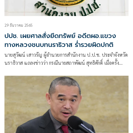
29 ธันวาคม 2565
ปปช. เผยศาลสั่งยึดทรัพย์ อดีตผอ.แขวง
ทางหลวงชนบทนราธิวาส ร่ำรวยผิดปกติ
นายสุวัฒน์ เสาวรัญ ผู้อำนวยการสำนักงาน ป.ป.ช. ประจำจังหวัด
นราธิวาส แถลงข่าวว่า กรณีนายสถาพัฒน์ สุทธิศักดิ์ เมื่อครั้ง
ดำรงตำแหน่งผู้อำนวยการแขวงทางหลวงชนบทนราธิวาส ถูก
กล่าวหาร่ำรวยผิดปกติ โ