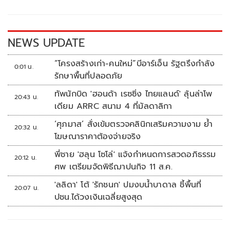
o
Li
o
n
k
k
NEWS UPDATE
“โครงสร้างเก่า-คนใหม่”บีอาร์เอ็น รัฐตรึงกำลัง
0:01 น.
รักษาพื้นที่ปลอดภัย
ทัพนักบิด 'ฮอนด้า เรซซิ่ง ไทยแลนด์' ลุ้นล่าโพ
20:43 น.
เดียม ARRC สนาม 4 ที่มัลดาลิกา
‘ศุภมาส’ สั่งเข้มตรวจคลินิกเสริมความงาม ย้ำ
20:32 น.
โฆษณาราคาต้องจ่ายจริง
พี่ชาย 'ฮลุน โซโล่' แจ้งกำหนดการสวดอภิธรรม
20:12 น.
ศพ เตรียมจัดพิธีฌาปนกิจ 11 ส.ค.
'ลลิดา' โต้ 'รักชนก' ปมงบน้ำบาดาล ชี้พื้นที่
20:07 น.
ปชน.ได้วงเงินเฉลี่ยสูงสุด