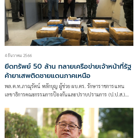
4 ธันวาคม 2566
ยึดทรัพย์ 50 ล้าน ทลายเครือข่ายเจ้าหน้าที่รัฐ
ค้ายาเสพติดชายแดนภาคเหนือ
พล.ต.ท.ภาณุรัตน์ หลักบุญ ผู้ช่วย ผบ.ตร. รักษาราชการแทน
เลขาธิการคณะกรรมการ​ป้องกัน​และ​ปราบปราม​การ ​(ป.ป.ส.)​
พร้อมด้วย นายปฤณ เมฆานันท์ ผู้อำนวยการสำนักปราบปรามยา
เสพติด สำนักงาน ป.ป.ส. พลเรือโท นเรศ วงศ์ตระกูล รอง
เสนาธิการทหารเรือ