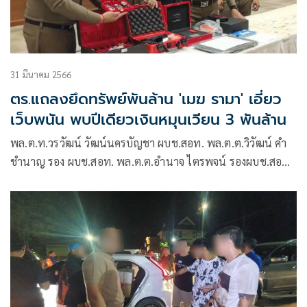
31 มีนาคม 2566
ตร.แถลงยึดทรัพย์พันล้าน 'เมฆ รามา' เอี่ยว
เว็บพนัน พบปีเดียวเงินหมุนเวียน 3 พันล้าน
พล.ต.ท.วรวัฒน์ วัฒน์นครบัญชา ผบช.สอท. พล.ต.ต.วิวัฒน์ คำ
ชำนาญ รอง ผบช.สอท. พล.ต.ต.อำนาจ ไตรพจน์ รองผบช.สอท.
พล.ต.ต.ณัฐกร ประภายนต์ ผบก.สอท.2 พล.ต.ต.ชัชปัณฑกาณฑ์
คล้ายคลึง ผบก.สอท.1 พ.ต.อ.เดชรพี คงดี รอง ผบก.ตอท.