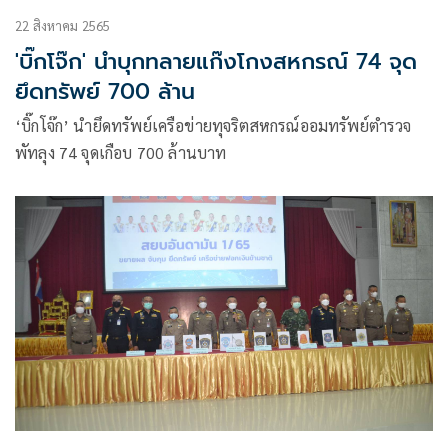
22 สิงหาคม 2565
'บิ๊กโจ๊ก' นำบุกทลายแก๊งโกงสหกรณ์ 74 จุด
ยึดทรัพย์ 700 ล้าน
‘บิ๊กโจ๊ก’ นำยึดทรัพย์เครือข่ายทุจริตสหกรณ์ออมทรัพย์ตำรวจ
พัทลุง 74 จุดเกือบ 700 ล้านบาท