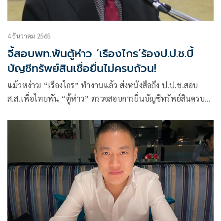
4 ธันวาคม 2565
จี้สอบพท.พันตู้ห่าว ‘เรืองไกร’ร้องป.ป.ช.บี้
บัญชีทรัพย์สินเชื่อยื่นไม่ครบถ้วน!
แม้วหง่าว! “เรืองไกร” ทำงานแล้ว ส่งหนังสือถึง ป.ป.ช.สอบ
ส.ส.เพื่อไทยพัน “ตู้ห่าว” ตรวจสอบการยื่นบัญชีทรัพย์สินครบ
ถ้วนหรือใหม่ ด้าน “แรมโบ้” ขอบคุณ “ณัฐวุฒิ” วิจารณ์รัฐบาล
เรื่องทุนจีนผิด กม. ท้า! แน่จริงช่วยตรวจสอบเครือชินวัตรขาย
บ้านให้แก๊งตู้ห่าวสมัยรัฐบาลยิ่งลักษณ์