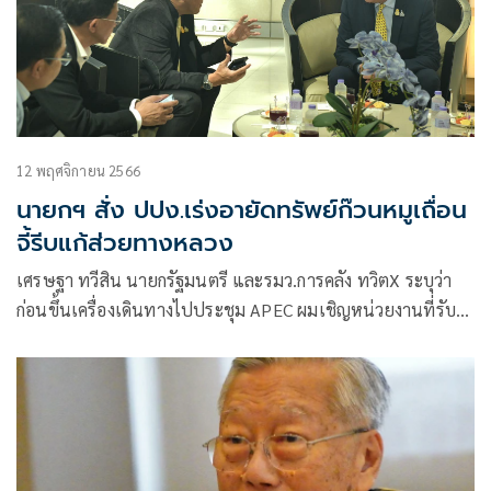
12 พฤศจิกายน 2566
นายกฯ สั่ง ปปง.เร่งอายัดทรัพย์ก๊วนหมูเถื่อน
จี้รีบแก้ส่วยทางหลวง
เศรษฐา ทวีสิน นายกรัฐมนตรี และรมว.การคลัง ทวิตX ระบุว่า
ก่อนขึ้นเครื่องเดินทางไปประชุม APEC ผมเชิญหน่วยงานที่รับ
ผิดชอบใน 3 ประเด็นมาประชุมเพื่อติดตามการทำงาน