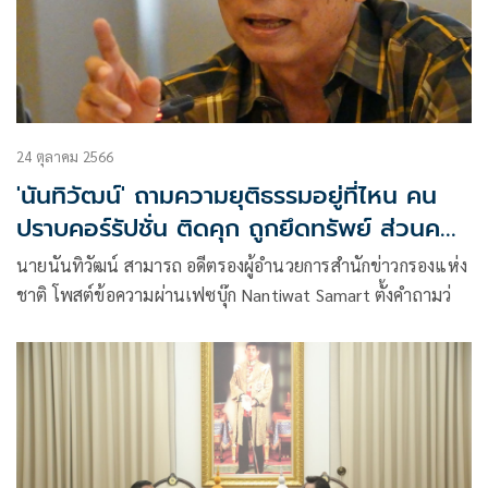
24 ตุลาคม 2566
'นันทิวัฒน์' ถามความยุติธรรมอยู่ที่ไหน คน
ปราบคอร์รัปชั่น ติดคุก ถูกยึดทรัพย์ ส่วนคน
โกงนอนสบายในรพ.
นายนันทิวัฒน์ สามารถ อดีตรองผู้อำนวยการสำนักข่าวกรองแห่ง
ชาติ โพสต์ข้อความผ่านเฟซบุ๊ก Nantiwat Samart ตั้งคำถามว่