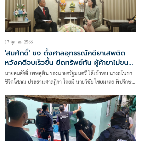
17 ตุลาคม 2566
'สมศักดิ์' ชง ตั้งศาลอุทธรณ์คดียาเสพติด
หวังคดีจบเร็วขึ้น ยึดทรัพย์ทัน ผู้ค้ายาไม่ขน
หนีไปก่อน
นายสมศักดิ์ เทพสุทิน รองนายกรัฐมนตรี ได้เข้าพบ นางอโนชา
ชีวิตโสภณ ประธานศาลฎีกา โดยมี นายวิชัย ไชยมงคล ที่ปรึกษา
รองนาย