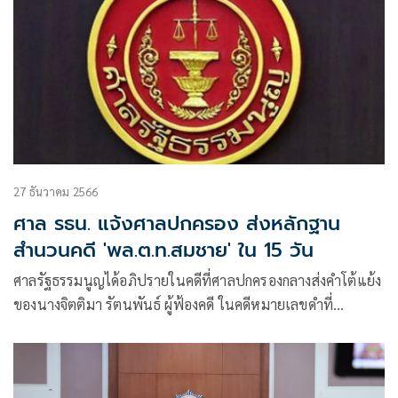
27 ธันวาคม 2566
ศาล รธน. แจ้งศาลปกครอง ส่งหลักฐาน
สำนวนคดี 'พล.ต.ท.สมชาย' ใน 15 วัน
ศาลรัฐธรรมนูญได้อภิปรายในคดีที่ศาลปกครองกลางส่งคำโต้แย้ง
ของนางจิตติมา รัตนพันธ์ ผู้ฟ้องคดี ในคดีหมายเลขดำที่
บ.10/2564 เพื่อขอให้ศาลรัฐธรรมนูญวินิจฉัยตามรัฐธรรมนูญ
มาตรา 212 ว่า พ.ร.บ.มาตรการ ของฝ่ายบริหารในการป้องกัน
และปราบปรามการทุจริต พ.ศ.