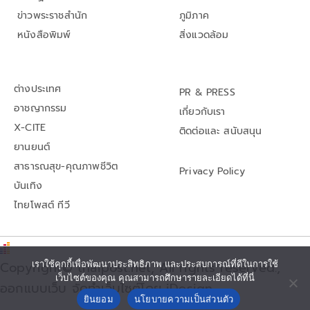
ข่าวพระราชสำนัก
ภูมิภาค
หนังสือพิมพ์
สิ่งแวดล้อม
ต่างประเทศ
PR & PRESS
อาชญากรรม
เกี่ยวกับเรา
X-CITE
ติดต่อและ สนับสนุน
ยานยนต์
สาธารณสุข-คุณภาพชีวิต
Privacy Policy
บันเทิง
ไทยโพสต์ ทีวี
Copyright© thaipost.net, All rights reserved.,
เราใช้คุกกี้เพื่อพัฒนาประสิทธิภาพ และประสบการณ์ที่ดีในการใช้
เว็บไซต์ของคุณ คุณสามารถศึกษารายละเอียดได้ที่นี่
ออกแบบเว็บ จัดทำเว็บไซต์โดย iDesign
ยินยอม
นโยบายความเป็นส่วนตัว