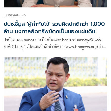
31 ตุลาคม 2565
ปปช.ชี้มูล 'ผู้กำกับโจ้' รวยผิดปกติกว่า 1,000
ล้าน ชงศาลยึดทรัพย์ตกเป็นของแผ่นดิน!
สำนักงานคณะกรรมการป้องกันและปราบปรามการทุจริตแห่ง
ชาติ (ป.ป.ช.) เปิดเผยสำนักข่าวอิศรา (www.isranews.org) ว่า
เมื่อเร็ว ๆ นี้ ที่ประชุมคณะกรรมการ ป.ป.ช.มีมติชี้มูลความผิดคดี
ร่ำรวยผิดปกติ