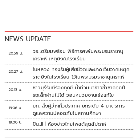
b
er
y
e
o
Li
o
n
k
k
NEWS UPDATE
วธ.เตรียมพร้อม พิธีการศพในพระบรมราชานุ
20:59 น.
เคราะห์ เหตุยิงในโรงเรียน
ในหลวง ทรงรับผู้เสียชีวิตและบาดเจ็บจากเหตุก
20:27 น.
ราดยิงในโรงเรียน ไว้ในพระบรมราชานุเคราะห์
ชาวบุรีรัมย์ร้องทุกข์ น้ำท่วมนาข้าวซ้ำซากทุกปี
20:13 น.
รถเล็กผ่านไม่ได้ วอนหน่วยงานเร่งแก้ไข
มท. สั่งผู้ว่าฯทั่วประเทศ ยกระดับ 4 มาตรการ
19:06 น.
ดูแลความปลอดภัยในสถานศึกษา
19:00 น.
ปืน..!! | ห้องข่าวไทยโพสต์สุดสัปดาห์