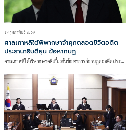
19 กุมภาพันธ์ 2569
ศาลเกาหลีใต้พิพากษาจำคุกตลอดชีวิตอดีต
ประธานาธิบดียุน ข้อหากบฏ
ศาลเกาหลีใต้พิพากษาคดีเกี่ยวกับข้อหาการก่อกบฏต่ออดีตประ…