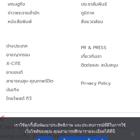
เศรษฐกิจ
ประชาสัมพันธ์
ข่าวพระราชสำนัก
ภูมิภาค
หนังสือพิมพ์
สิ่งแวดล้อม
ต่างประเทศ
PR & PRESS
อาชญากรรม
เกี่ยวกับเรา
X-CITE
ติดต่อและ สนับสนุน
ยานยนต์
สาธารณสุข-คุณภาพชีวิต
Privacy Policy
บันเทิง
ไทยโพสต์ ทีวี
Copyright© thaipost.net, All rights reserved.,
เราใช้คุกกี้เพื่อพัฒนาประสิทธิภาพ และประสบการณ์ที่ดีในการใช้
เว็บไซต์ของคุณ คุณสามารถศึกษารายละเอียดได้ที่นี่
ออกแบบเว็บ จัดทำเว็บไซต์โดย iDesign