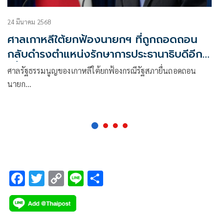
24 มีนาคม 2568
ศาลเกาหลีใต้ยกฟ้องนายกฯ ที่ถูกถอดถอน
กลับดำรงตำแหน่งรักษาการประธานาธิบดีอีก
ครั้ง
ศาลรัฐธรรมนูญของเกาหลีใต้ยกฟ้องกรณีรัฐสภายื่นถอดถอน
นายก…
F
T
C
Li
S
ac
wi
o
n
h
e
tt
p
e
ar