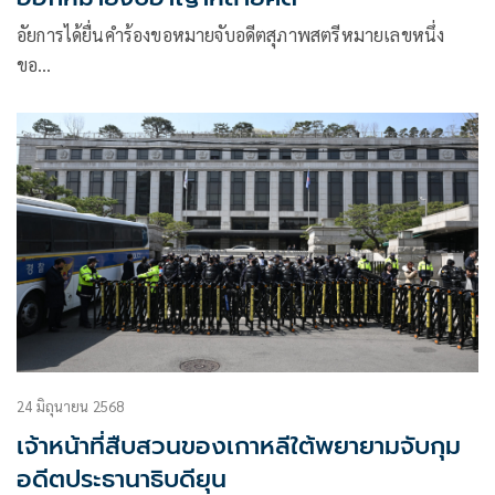
อัยการได้ยื่นคำร้องขอหมายจับอดีตสุภาพสตรีหมายเลขหนึ่ง
ขอ…
24 มิถุนายน 2568
เจ้าหน้าที่สืบสวนของเกาหลีใต้พยายามจับกุม
อดีตประธานาธิบดียุน