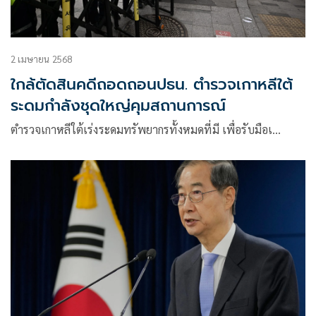
2 เมษายน 2568
ใกล้ตัดสินคดีถอดถอนปธน. ตำรวจเกาหลีใต้
ระดมกำลังชุดใหญ่คุมสถานการณ์
ตำรวจเกาหลีใต้เร่งระดมทรัพยากรทั้งหมดที่มี เพื่อรับมือเ…