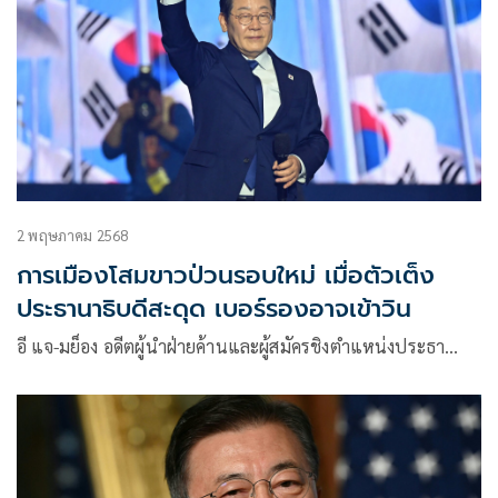
2 พฤษภาคม 2568
การเมืองโสมขาวป่วนรอบใหม่ เมื่อตัวเต็ง
ประธานาธิบดีสะดุด เบอร์รองอาจเข้าวิน
อี แจ-มย็อง อดีตผู้นำฝ่ายค้านและผู้สมัครชิงตำแหน่งประธา…