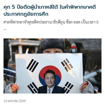
คุก 5 ปีอดีตผู้นำเกาหลีใต้ ในคำพิพากษาคดี
ประกาศกฎอัยการศึก
ศาลพิพากษาจำคุกอดีตประธานาธิบดียุน ซ็อก-ยอล เป็นเวลา 5
…
14 มกราคม 2569