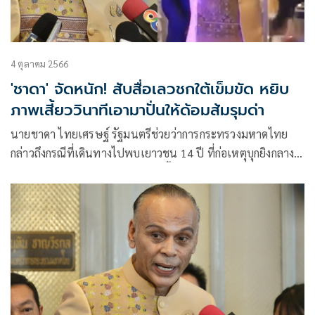
4 ตุลาคม 2566
'ชาดา' จัดหนัก! สับสื่อเลวชกใต้เข็มขัด หยิบ
ภาพเสี้ยววินาทีเอามาปั่นให้ด้อมส้มรุมด่า
นายชาดา ไทยเศรษฐ์ รัฐมนตรีช่วยว่าการกระทรวงมหาดไทย
กล่าวถึงกรณีที่เดินทางไปพบเยาวชน 14 ปี ที่ก่อเหตุบุกยิงกลาง
ห้างสรรพสินค้าพารากอน เมื่อคืนนี้จนส่งผลให้ มีผู้เสียชีวิต 2
รายบาดเจ็บ 5 รายว่า ช่วงขณะเกิดเหตุตนอยู่ใกล้กับจุดเกิดเหตุ
จึงเดินทางเข้าไปเพื่อช่วยเหลือประชาชน