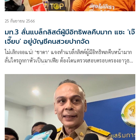
25 กันยายน 2566
มท.3 ลั่นแบล็กลิสต์ผู้มีอิทธิพลคืบมาก แซะ 'เจ๊
เจี๊ยบ' อยู่บัญชีคนสวยปากจัด
ไม่เลิกเจอแน่! ‘ชาดา’ แจงทำแบล็กลิสต์ผู้มีอิทธิพลคืบหน้ามาก
ลั่นใครถูกกาหัวเป็นมาเฟีย ต้องโดนตรวจสอบครอบครองอาวุธ
ปืน บอกติดตลก ‘เจี๊ยบ ก้าวไกล’ อยู่ในบัญชีคนสวยปากจัด