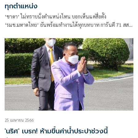
ทุกตำแหน่ง
‘ชาดา’ ไม่ทราบนั่งตำแหน่งไหน บอกเห็นแค่สื่อตั้ง
‘รมช.มหาดไทย’ ยันพร้อมทำงานได้ทุกบทบาท การันตี 71 สส.
ภูมิใจไทยคัดกรองคุณภาพ เป็นรัฐมนตรีได้ทุกคน
25 เมษายน 2566
'นริศ' เบรก! ห้ามขึ้นค่าน้ำประปาช่วงนี้