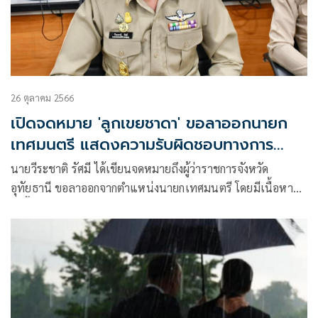
26 ตุลาคม 2566
เปิดจดหมาย 'ลูกเขยชาดา' ขอลาออกนายก
เทศมนตรี แสดงความรับผิดชอบทางการ
เมือง
นายวีระชาติ รัศมี ได้เขียนจดหมายถึงผู้ว่าราชการจังหวัด
อุทัยธานี ขอลาออกจากตำแหน่งนายกเทศมนตรี โดยมีเนื้อหา
ดังนี้ ด้วยข้าพเจ้า นายวีระชาติ รัศมี นายกเทศมนตรีเทศบาล
ตำบลตลุกดู่ อำเภอทัพทัน จังหวัดอุทัยธานี