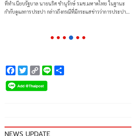
ที่ทำเนียบรัฐบาล นายนริศ ขำนุรักษ์ รมช.มหาดไทย ในฐานะ
กำกับดูแลการประปา กล่าวถึงกรณีที่มีกระแสข่าวว่าการประปา
นครหลวงและการประปาภูมิภาค
F
T
C
Li
S
ac
wi
o
n
h
e
tt
p
e
ar
b
er
y
e
o
Li
o
n
k
k
NEWS UPDATE