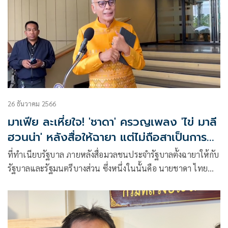
26 ธันวาคม 2566
มาเฟีย ละเหี่ยใจ! 'ชาดา' ครวญเพลง 'ไข่ มาลี
ฮวนน่า' หลังสื่อให้ฉายา แต่ไม่ถือสาเป็นการ
หยอกล้อ
ที่ทำเนียบรัฐบาล ภายหลังสื่อมวลชนประจำรัฐบาลตั้งฉายาให้กับ
รัฐบาลและรัฐมนตรีบางส่วน ซึ่งหนึ่งในนั้นคือ นายชาดา ไทย
เศรษฐ์ ร