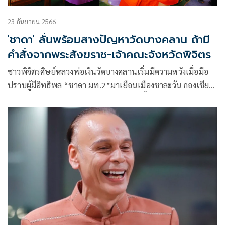
23 กันยายน 2566
'ชาดา' ลั่นพร้อมสางปัญหาวัดบางคลาน ถ้ามี
คำสั่งจากพระสังฆราช-เจ้าคณะจังหวัดพิจิตร
ชาวพิจิตรศิษย์หลวงพ่อเงินวัดบางคลานเริ่มมีความหวังเมื่อมือ
ปราบผู้มีอิทธิพล “ชาดา มท.2”มาเยือนเมืองชาละวัน กองเชียร์
ภูมิใจไทย พูดแล้วทำ พิจิตร 3 เขต พร้อมทั้งเจ้าคณะจังหวัด
พิจิตร และชาวบ้านนับพันคนแห่ต้อนรับ มท. 2 เผย