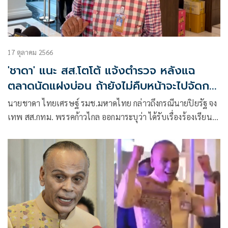
17 ตุลาคม 2566
'ชาดา' แนะ สส.โตโต้ แจ้งตำรวจ หลังแฉ
ตลาดนัดแฝงบ่อน ถ้ายังไม่คืบหน้าจะไปจัดการ
ให้
นายชาดา ไทยเศรษฐ์ รมช.มหาดไทย กล่าวถึงกรณีนายปิยรัฐ จง
เทพ สส.กทม. พรรคก้าวไกล ออกมาระบุว่า ได้รับเรื่องร้องเรียน
จากประชาชน ว่ามีตลาดนัดเถื่อน ย่านบางนา แฝงบ่อนการพนัน
สร้างความเดือดร้อนให้ประชาชน