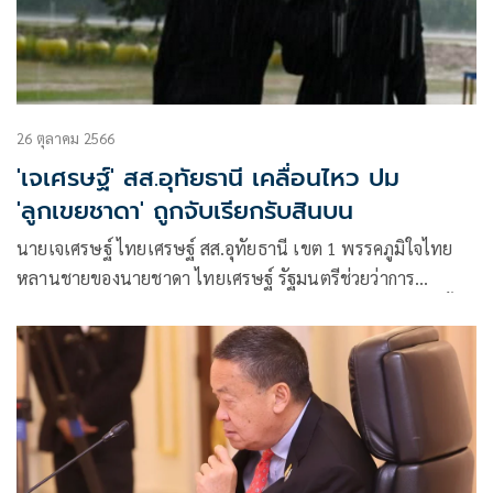
26 ตุลาคม 2566
'เจเศรษฐ์' สส.อุทัยธานี เคลื่อนไหว ปม
'ลูกเขยชาดา' ถูกจับเรียกรับสินบน
นายเจเศรษฐ์ ไทยเศรษฐ์ สส.อุทัยธานี เขต 1 พรรคภูมิใจไทย
หลานชายของนายชาดา ไทยเศรษฐ์ รัฐมนตรีช่วยว่าการ
กระทรวงมหาดไทย โพสต์ข้อความผ่านเฟซบุ๊กส่วนตัวว่า วันนั้น
ด๊ะมองมาที่ผมและพูดว่าถ้าเป็นคนอื่นจะไม่ยอมให้ถือร่มให้