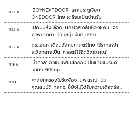
'BOYNEXTDOOR' เคาะประตูเรียก
11:37 น.
ONEDOOR ไทย เตรียมเปิดบ้านรับ
เปิดปมหึงเลือด! นศ.ปวส.กลับห้องแฟน เจอ
11:33 น.
ภาพบาดตา ก่อนหนุ่มจีนดับสลด
ดร.เอนก เตือนสังคมศาสตร์ไทย ไร้รากเหง้า
11:22 น.
ระวังกลายเป็น 'ศาสตร์ไร้จิตวิญญาณ'
'น้ำตาล' ตัวแม่แฟชั่นไอคอน ขึ้นแท่นแบรนด์
11:19 น.
แอมฯ FitFlop
ศาลปกครองไม่รับฟ้อง 'นพ.สรณ' ปม
11:11 น.
คุณสมบัติ กสทช. ชี้ยังไม่ได้รับความเดือดร้อน
เสียหาย