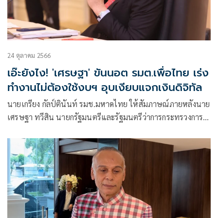
24 ตุลาคม 2566
เอ๊ะยังไง! 'เศรษฐา' ขันนอต รมต.เพื่อไทย เร่ง
ทำงานไม่ต้องใช้งบฯ อุบเงียบแจกเงินดิจิทัล
นายเกรียง กัลป์ตินันท์ รมช.มหาดไทย ให้สัมภาษณ์ภายหลังนาย
เศรษฐา ทวีสิน นายกรัฐมนตรีและรัฐมนตรีว่าการกระทรวงการ
คลัง เรียกประชุมรัฐมนตรีในสัดส่วนของพรรคเพื่อไทย ว่า นา
ยกฯ อยากเห็นการทำงานแบบเร่งรัด ( Quick Win )โดยเฉพาะ
เรื่องอะไรที่สามารถทำได้ก่อน