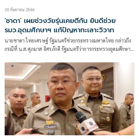
20 กันยายน 2566
'ชาดา' เผยช่วงวัยรุ่นเคยตีกัน ยินดีช่วย
รมว.อุดมศึกษาฯ แก้ปัญหาทะเลาะวิวาท
นายชาดา ไทยเศรษฐ์ รัฐมนตรีช่วยกระทรวงมหาดไทย กล่าวถึง
กรณีที่ น.ส.ศุภมาส อิศรภักดี รัฐมนตรีว่าการกระทรวงอุดมศึกษา
วิทยาศาสตร์ วิจัย และนวัตกรรม(อว.) เตรียมประสานขอให้ช่วย
แก้ปัญหารับน้องโหดในมหาวิทยาลัย