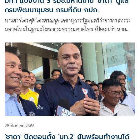
มท.1 แบ่งงาน 3 รมช.มหาดไทย 'ชาดา' ดูแล
กรมพัฒนาชุมชน กรมที่ดิน กปภ.
นางสาวไตรศุลี ไตรสรณกุล เลขานุการรัฐมนตรีว่าการกระทรวง
มหาดไทยในฐานะโฆษกกระทรวงมหาดไทย เปิดเผยว่า นาย
อนุทินชาญวีรกูล ได้ลงนามคำสั่งกระทรวงมหาดไทย
28 สิงหาคม 2566
'ชาดา' ปัดตอบตั้ง 'มท.2' ยันพร้อมทำงานได้