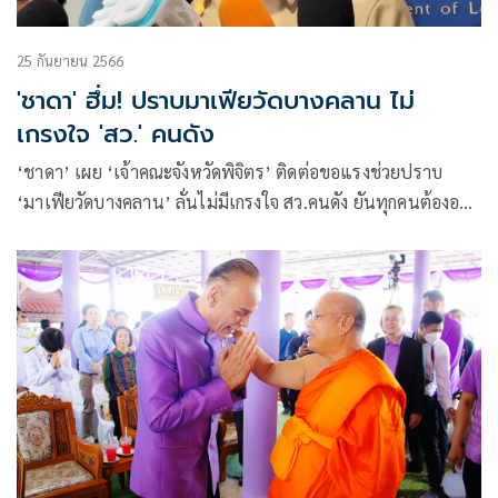
25 กันยายน 2566
'ชาดา' ฮึ่ม! ปราบมาเฟียวัดบางคลาน ไม่
เกรงใจ 'สว.' คนดัง
‘ชาดา’ เผย ‘เจ้าคณะจังหวัดพิจิตร’ ติดต่อขอแรงช่วยปราบ
‘มาเฟียวัดบางคลาน’ ลั่นไม่มีเกรงใจ สว.คนดัง ยันทุกคนต้องอยู่
ใต้กฎหมาย