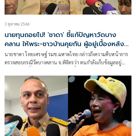
3 ตุลาคม 2566
นายทุนถอยไป! 'ชาดา' ชี้แก้ปัญหาวัดบาง
คลาน ให้พระ-ชาวบ้านคุยกัน ผู้อยู่เบื้องหลัง
อย่าจุ้น
นายชาดา ไทยเศรษฐ์ รมช.มหาดไทย กล่าวถึงความคืบหน้าการ
ตรวจสอบกรณีวัดบางคลาน จ.พิจิตรว่า ตนกำลังเก็บข้อมูลอยู่
คงจะต้องลงพื้นที่ไปเก็บข้อมูลเร็วๆนี้ ขอเรียนว่านายอนุทิน
ชาญวีรกูล รองนายกรัฐมนตรี และรมว.มหาดไทย ได้กำชับให้
ดำเนินการเรื่องนี้