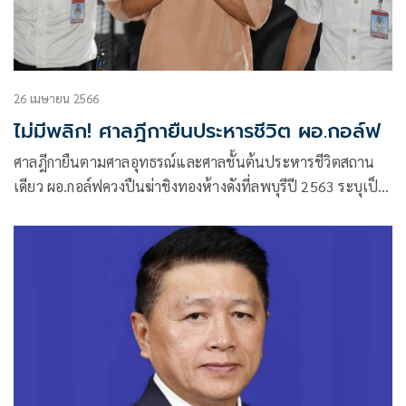
26 เมษายน 2566
ไม่มีพลิก! ศาลฎีกายืนประหารชีวิต ผอ.กอล์ฟ
ศาลฎีกายืนตามศาลอุทธรณ์และศาลชั้นต้นประหารชีวิตสถาน
เดียว ผอ.กอล์ฟควงปืนฆ่าชิงทองห้างดังที่ลพบุรีปี 2563 ระบุเป็น
ผอ.โรงเรียนควรมีจิตสำนึกที่ดีให้สมอาชีพเป็นครู แต่กลับกระทำ
อุกฉกรรจ์