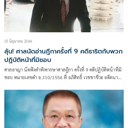
15 มิถุนายน 2566
ลุ้น! ศาลนัดอ่านฎีกาครั้งที่ 9 คดีธาริตกับพวก
ปฏิบัติหน้าที่มิชอบ
ศาลอาญา นัดฟังคำพิพากษาศาลฎีกา ครั้งที่ 9 คดีปฏิบัติหน้าที่มิ
ชอบ หมายเลขดำ อ.310/2556 ที่ อภิสิทธิ์ เวชชาชีวะ อดีตนายก
รัฐมนตรี และ สุเทพ เทือกสุบรรณ อดีตรองนายกรัฐมนตรี