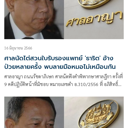
16 มิถุนายน 2566
ศาลนัดไต่สวนใบรับรองแพทย์ 'ธาริต' อ้าง
ป่วยหลายครั้ง พบลายมือหมอไม่เหมือนกัน
ศาลอาญา ถนนรัชดาภิเษก ศาลนัดฟังคำพิพากษาศาลฎีกา ครั้งที่
9 คดีปฏิบัติหน้าที่มิชอบ หมายเลขดำ อ.310/2556 ที่ อภิสิทธิ์
เวชชาชีวะ อดีตนายกรัฐมนตรี และ สุเทพ เทือกสุบรรณ อดีตรอง
นายกรัฐมนตรี