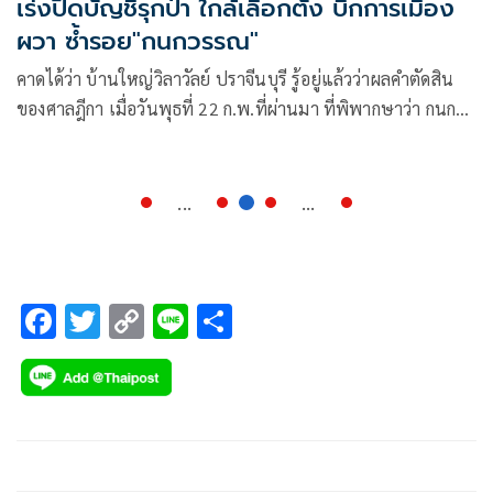
เร่งปิดบัญชีรุกป่า ใกล้เลือกตั้ง บิ๊กการเมือง
ผวา ซ้ำรอย"กนกวรรณ"
คาดได้ว่า บ้านใหญ่วิลาวัลย์ ปราจีนบุรี รู้อยู่แล้วว่าผลคำตัดสิน
ของศาลฎีกา เมื่อวันพุธที่ 22 ก.พ.ที่ผ่านมา ที่พิพากษาว่า กนก
วรรณ วิลาวัลย์ รัฐมนตรีช่วยว่าการกระทรวงศึกษาธิการ ที่อยู่
ระหว่างการถูกศาลฎีกาสั่งให้หยุดพักการปฏิบัติหน้าที่ตั้งแต่ 26
สิงหาคม 2565 มีความผิดฐาน ฝ่าฝืนมาตรฐานจริยธรรมอย่าง
...
...
ร้ายแรง
F
T
C
Li
S
ac
wi
o
n
h
e
tt
p
e
ar
b
er
y
e
o
Li