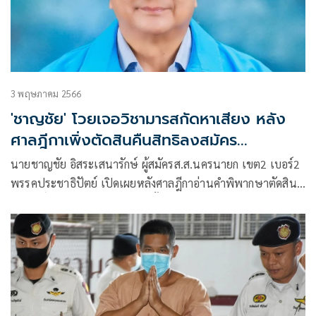
3 พฤษภาคม 2566
'ชาญชัย' โวยเจอวิชามารสกัดหาเสียง หลัง
ศาลฎีกาเพิ่งตัดสินคืนสิทธิลงสมัคร
ส.ส.นครนายก
นายชาญชัย อิสระเสนารักษ์ ผู้สมัครส.ส.นครนายก เขต2 เบอร์2
พรรคประชาธิปัตย์ เปิดเผยหลังศาลฎีกาอ่านคำพิพากษาตัดสิน
คืนสิทธิ์การเป็นผู้สมัครรับเลือกตั้ง ส.ส.นครนายก ว่า ล่าสุดนาย
คณิต คงช่วย ผู้อำนวยการการเลือกตั้งประจำเขตเลือกตั้งที่ 2
จังหวัดนครนายก