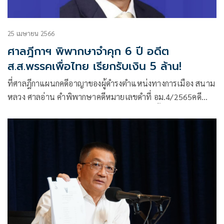
25 เมษายน 2566
ศาลฎีกาฯ พิพากษาจำคุก 6 ปี อดีต
ส.ส.พรรคเพื่อไทย เรียกรับเงิน 5 ล้าน!
ที่ศาลฎีกาแผนกคดีอาญาของผู้ดำรงตำแหน่งทางการเมือง สนาม
หลวง ศาลอ่าน คําพิพากษาคดีหมายเลขดำที่ อม.4/2565คดี
หมายเลขที่ อัยการสูงสุด ยื่นฟ้อง นายอนุรักษ์ ตั้งปณิธานนท์