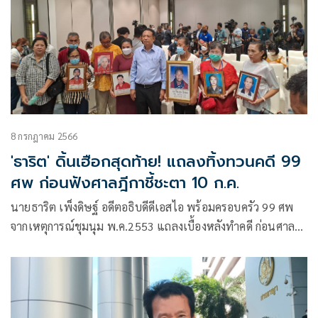
8 กรกฎาคม 2566
'ธาริต' ดิ้นเฮือกสุดท้าย! แถลงทิ้งทวนคดี 99
ศพ ก่อนฟังศาลฎีกาชี้ชะตา 10 ก.ค.
นายธาริต เพ็งดิษฐ์ อดีตอธิบดีดีเอสไอ พร้อมครอบครัว 99 ศพ
จากเหตุการณ์ชุมนุม พ.ค.2553 แถลงเบื้องหลังทำคดี ก่อนศาลจะ
มีคำพิพากษาฎีกา อีก 2 วันข้างหน้า หลังธาริต ขอเลื่อนฟังคำ
พิพากษามาแล้ว10 ครั้ง ว่า ประเด็นที่ 1 สืบเนื่องจากเหตุการณ์
ชุมนุมของ นปช.