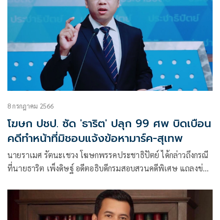
8 กรกฎาคม 2566
โฆษก ปชป. ซัด 'ธาริต' ปลุก 99 ศพ บิดเบือน
คดีทำหน้าที่มิชอบแจ้งข้อหามาร์ค-สุเทพ
นายราเมศ รัตนะเชวง โฆษกพรรคประชาธิปัตย์ ได้กล่าวถึงกรณี
ที่นายธาริต เพ็งดิษฐ์ อดีตอธิบดีกรมสอบสวนคดีพิเศษ แถลงข่าว
พาดพิงบิดเบือนก่อให้เกิดความเสียหายต่อกระบวนยุติธรรม นาย
อภิสิทธิ์ เวชชาชีวะ และนายสุเทพ เทือกสุบรรณ ว่า สิ่งที่นายธาริ
ต ออกมากล่าวหานายอภิสิทธิ์และนายสุเทพนั้น