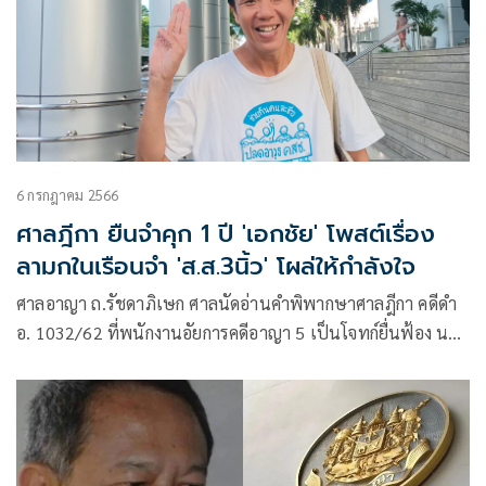
6 กรกฎาคม 2566
ศาลฎีกา ยืนจำคุก 1 ปี 'เอกชัย' โพสต์เรื่อง
ลามกในเรือนจำ 'ส.ส.3นิ้ว' โผล่ให้กำลังใจ
ศาลอาญา ถ.รัชดาภิเษก ศาลนัดอ่านคำพิพากษาศาลฎีกา คดีดำ
อ. 1032/62 ที่พนักงานอัยการคดีอาญา 5 เป็นโจทก์ยื่นฟ้อง นาย
เอกชัย หงส์กังวาน อายุ 48 ปี นักเคลื่อนไหวทางการเมือง เป็น
จำเลย ฐานกระทำผิด ตามพ.ร.บ.ว่าด้วยการกระทำความผิดเกี่ยว
กับคอมพิวเตอร์ พ.ศ. 2550 มาตรา 14 (4)