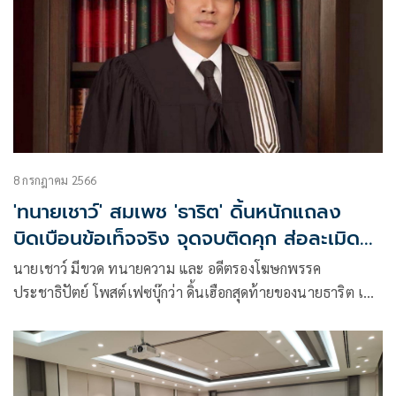
8 กรกฎาคม 2566
'ทนายเชาว์' สมเพช 'ธาริต' ดิ้นหนักแถลง
บิดเบือนข้อเท็จจริง จุดจบติดคุก ส่อละเมิด
อำนาจศาล
นายเชาว์ มีขวด ทนายความ และ อดีตรองโฆษกพรรค
ประชาธิปัตย์ โพสต์เฟซบุ๊กว่า ดิ้นเฮือกสุดท้ายของนายธาริต เพ็ง
ดิษฐ์ อดีตอธิบดีกรมสอบสวนคดีพิเศษ (ดีเอสไอ) จุดจบข้าราชการ
รับใช้การเมือง ต้องติดคุก และ ส่อละเมิดอำนาจศาล