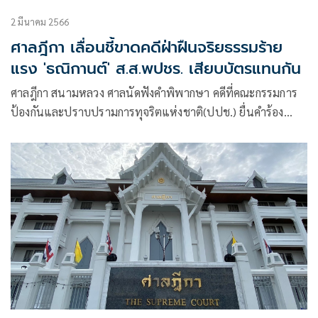
2 มีนาคม 2566
ศาลฎีกา เลื่อนชี้ขาดคดีฝ่าฝืนจริยธรรมร้าย
แรง 'ธณิกานต์' ส.ส.พปชร. เสียบบัตรแทนกัน
ศาลฎีกา สนามหลวง ศาลนัดฟังคำพิพากษา คดีที่คณะกรรมการ
ป้องกันและปราบปรามการทุจริตแห่งชาติ(ปปช.) ยื่นคำร้อง
กล่าวหาว่า น.ส.ธณิกานต์ พรพงษาโรจน์ ส.ส. พรรค พปชร.
ฝ่าฝืนมาตรฐานจริยธรรมร้ายแรง กรณีเสียบบัตร ส.ส.แทนกันใน
การประชุมสภา