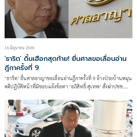
16 มิถุนายน 2566
'ธาริต' ดิ้นเฮือกสุดท้าย! ยื่นศาลขอเลื่อนอ่าน
ฎีกาครั้งที่ 9
‘ธาริต’ ยื่นศาลอาญาขอเลื่อนอ่านฎีกาครั้งที่ 9 อ้างป่วยบ้านหมุน
คดีปฏิบัติหน้าที่มิชอบแจ้งข้อหา ‘อภิสิทธิ์-สุเทพ’ สั่งฆ่าปชช.
ศาลนัดฟังคำสั่งบ่ายสอง