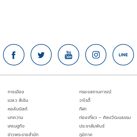
การเมือง
กรองสถานการณ์
เปลว สีเงิน
วาไรตี้
คอลัมนิสต์
กีฬา
บทความ
ท่องเที่ยว – ศิลปวัฒนธรรม
เศรษฐกิจ
ประชาสัมพันธ์
ข่าวพระราชสำนัก
ภูมิภาค