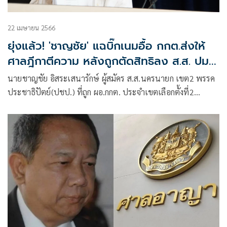
22 เมษายน 2566
ยุ่งแล้ว! 'ชาญชัย' แฉบิ๊กเนมอื้อ กกต.ส่งให้
ศาลฎีกาตีความ หลังถูกตัดสิทธิลง ส.ส. ปม
ถือหุ้น
นายชาญชัย อิสระเสนารักษ์ ผู้สมัคร ส.ส.นครนายก เขต2 พรรค
ประชาธิปัตย์(ปชป.) ที่ถูก ผอ.กกต. ประจำเขตเลือกตั้งที่2
นครนายก ตัดสิทธิ์การลงรับสมัคร ส.ส.โดยระบุอ้างถือครองหุ้น
ของบริษัท แอดวานซ์ อินโฟร์ เซอร์วิส จำกัด (มหาชน) หรือAIS