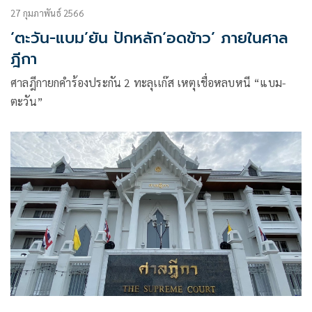
27 กุมภาพันธ์ 2566
‘ตะวัน-แบม’ยัน ปักหลัก‘อดข้าว’ ภายในศาล
ฎีกา
ศาลฎีกายกคำร้องประกัน 2 ทะลุเเก๊ส เหตุเชื่อหลบหนี “แบม-
ตะวัน”