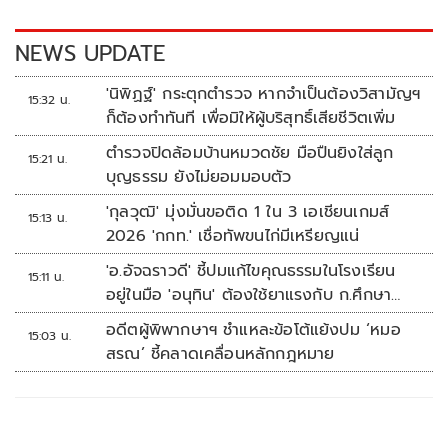
o
n
k
k
NEWS UPDATE
'นิพิฏฐ์' กระตุกตำรวจ หากจำเป็นต้องวิสามัญฯ
15:32 น.
ก็ต้องทำทันที เพื่อมิให้ผู้บริสุทธิ์เสียชีวิตเพิ่ม
ตำรวจปิดล้อมบ้านหมวดชัย มือปืนยิงใส่ลูก
15:21 น.
บุญธรรม ยังไม่ยอมมอบตัว
'กุลวุฒิ' มุ่งมั่นขอติด 1 ใน 3 เอเชียนเกมส์
15:13 น.
2026 'กกท.' เชื่อทัพขนไก่มีเหรียญแน่
'อ.อัจฉราวดี' ชี้ปมแก้ไขคุณธรรมในโรงเรียน
15:11 น.
อยู่ในมือ 'อนุทิน' ต้องใช้ยาแรงกับ ก.ศึกษา
เรื่องปืนแค่ปลายเหตุ
อดีตผู้พิพากษาฯ ชำแหละข้อโต้แย้งปม ‘หมอ
15:03 น.
สรณ’ ชี้คลาดเคลื่อนหลักกฎหมาย