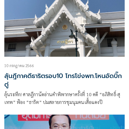
10 กรกฎาคม 2566
ลุ้นฎีกาคดีธาริตรอบ10 โทรโข่งพท.โหนอัดบิ๊ก
ตู่
ลุ้นระทึก! ศาลฎีกานัดอ่านคำพิพากษาครั้งที่ 10 คดี “อภิสิทธิ์-สุ
เทพ” ฟ้อง “ธาริต” ปมสลายการชุมนุมคนเสื้อแดงปี