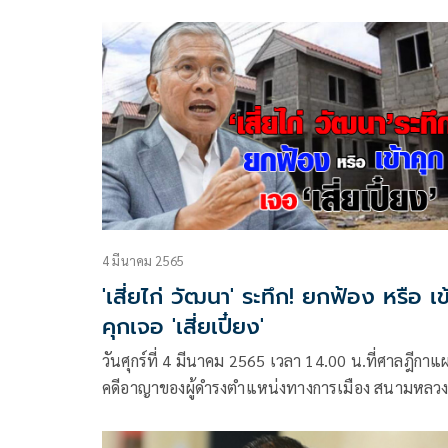
เดินทางไปฟังคำพิพากษาทุกครั้งก็เพราะมั่นใจในคว
บริสุทธิ์และพยานหลักฐานทุกอย่าง แม้จะไม่มั่นใจใน
กระบวนการยุติธรรม
4 มีนาคม 2565
'เสี่ยไก่ วัฒนา' ระทึก! ยกฟ้อง หรือ เข
คุกเจอ 'เสี่ยเปี๋ยง'
วันศุกร์ที่ 4 มีนาคม 2565 เวลา 14.00 น.ที่ศาลฎีกา
คดีอาญาของผู้ดำรงตำแหน่งทางการเมือง สนามหลว