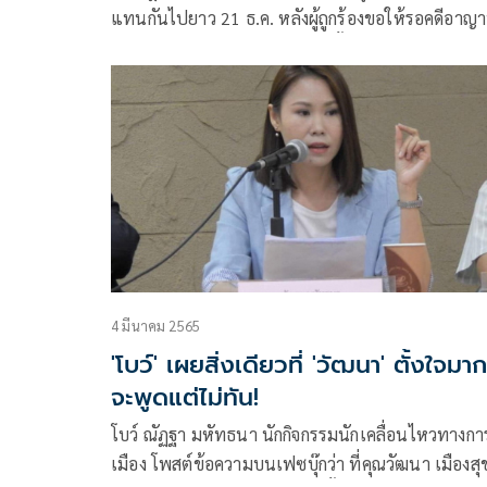
แทนกัน​ไปยาว 21 ธ.ค. หลังผู้ถูกร้องขอให้รอคดีอาญาท
ศาลนักการเมืองจะพิจารณาคดีครั้งแรก 19 พ.ค.ในท
เดียวกัน
4 มีนาคม 2565
'โบว์'​ เผยสิ่งเดียวที่​ 'วัฒนา' ตั้งใจมาก
จะพูดแต่ไม่ทัน!
โบว์ ณัฏฐา มหัทธนา นักกิจกรรมนักเคลื่อนไหวทางกา
เมือง โพสต์ข้อความบนเฟซบุ๊กว่า ที่คุณวัฒนา เมืองสุ