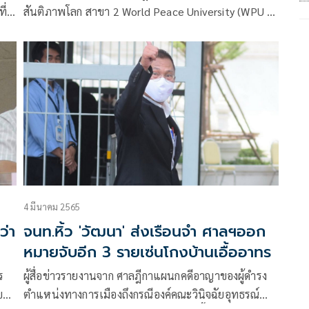
ี่
สันติภาพโลก สาขา 2 World Peace University (WPU )
ำนอง
สำนวนที่ 3 คดีหมายเลขดำ อ.513/2561 ที่พนักงาน
อัยการคดีพิเศษ 4 เป็นโจทก์ยื่นฟ้องนาย ศุภณัฐ ดอน
จันทร์ อายุ 59 ปี
4 มีนาคม 2565
ว่า
จนท.หิ้ว 'วัฒนา' ส่งเรือนจำ ศาลฯออก
หมายจับอีก 3 รายเซ่นโกงบ้านเอื้ออาทร
ร
ผู้สื่อข่าวรายงานจาก ศาลฎีกาแผนกคดีอาญาของผู้ดำรง
ข
ตำแหน่งทางการเมืองถึงกรณีองค์คณะวินิจฉัยอุทธรณ์