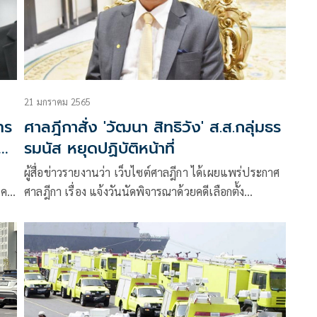
21 มกราคม 2565
ทร
ศาลฎีกาสั่ง 'วัฒนา สิทธิวัง' ส.ส.กลุ่มธร
คน
รมนัส หยุดปฏิบัติหน้าที่
ผู้สื่อข่าวรายงานว่า เว็บไซต์ศาลฎีกา ได้เผยแพร่ประกาศ
นคง
ศาลฎีกา เรื่อง แจ้งวันนัดพิจารณาด้วยคดีเลือกตั้ง
หมายเลขดำที่ ลต สส 1/2565 ระหว่างคณ