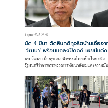
1 กุมภาพันธ์ 2565
นัด 4 มีนา ตัดสินคดีทุจริตบ้านเอื้ออา
'วัฒนา' พร้อมแถลงปิดคดี เผยมีแต่
แนะให้หนี
นายวัฒนา เมืองสุข สมาชิกพรรคไทยสร้างไทย อดีต
รัฐมนตรีว่าการกระทรวงการพัฒนาสังคมและความมั่
ของมนุษย์ โพสต์ข้อความในเฟซบุ๊ก