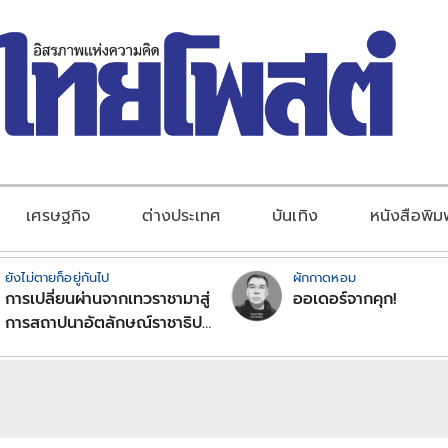
เศรษฐกิจ
ต่างประเทศ
บันเทิง
หนังสือพิม
ยังไม่ตายก็อยู่กันไป
ผักกาดหอม
การเปลี่ยนผ่านจากเทวราชามาสู่
ออเดอร์จากคุก!
การสถาปนาอัตลักษณ์ราชาธิป
ไตยแบบพุทธศาสนาในพระไตร
ปิฏก : สามัญผลสูตรในฐานะ
ทฤษฎีขีดจำกัดของอำนาจรัฐ
เหนือแรงงานและทรัพย์สิน