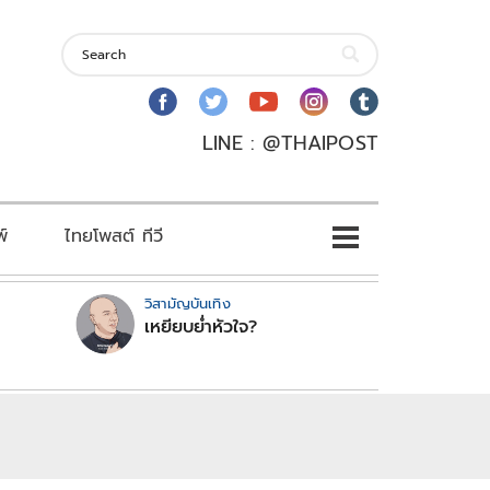
LINE : @THAIPOST
พ์
ไทยโพสต์ ทีวี
วิสามัญบันเทิง
เหยียบย่ำหัวใจ?