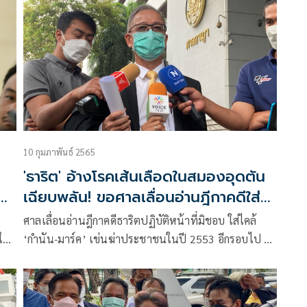
10 กุมภาพันธ์ 2565
'ธาริต' อ้างโรคเส้นเลือดในสมองอุดตัน
เฉียบพลัน! ขอศาลเลื่อนอ่านฎีกาคดีใส่
ไคล้ 'มาร์ค-เทือก'
ศาลเลื่อนอ่านฎีกาคดีธาริตปฏิบัติหน้าที่มิชอบ ใส่ไคล้
ให้
‘กำนัน-มาร์ค’ เข่นฆ่าประชาชนในปี 2553 อีกรอบไป 21
ี่
เม.ย.2565 อ้างป่วยชักเกร็งหามเข้าโรงพยาบาลมาศาล
ไม่ได้