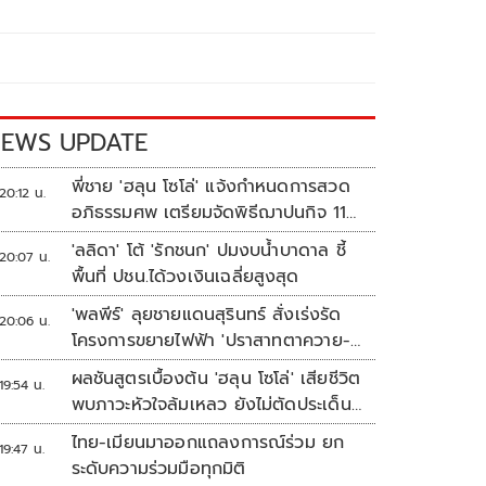
EWS UPDATE
พี่ชาย 'ฮลุน โซโล่' แจ้งกำหนดการสวด
20:12 น.
อภิธรรมศพ เตรียมจัดพิธีฌาปนกิจ 11
ส.ค.
'ลลิดา' โต้ 'รักชนก' ปมงบน้ำบาดาล ชี้
20:07 น.
พื้นที่ ปชน.ได้วงเงินเฉลี่ยสูงสุด
'พลพีร์' ลุยชายแดนสุรินทร์ สั่งเร่งรัด
20:06 น.
โครงการขยายไฟฟ้า 'ปราสาทตาควาย-
เนิน 350'
ผลชันสูตรเบื้องต้น 'ฮลุน โซโล่' เสียชีวิต
19:54 น.
พบภาวะหัวใจล้มเหลว ยังไม่ตัดประเด็น
สารพิษ รอจอร์เจียส่งผลตรวจครั้งแรก
ไทย-เมียนมาออกแถลงการณ์ร่วม ยก
19:47 น.
ระดับความร่วมมือทุกมิติ