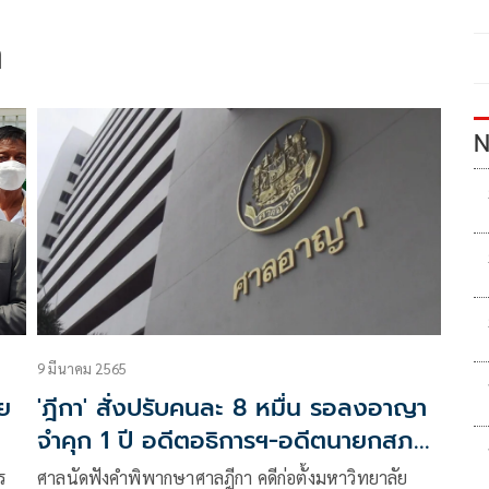
า
N
9 มีนาคม 2565
ทย
'ฎีกา' สั่งปรับคนละ 8 หมื่น รอลงอาญา
จำคุก 1 ปี อดีตอธิการฯ-อดีตนายกสภา
ม.สันติภาพโลก
ร
ศาลนัดฟังคำพิพากษาศาลฎีกา คดีก่อตั้งมหาวิทยาลัย