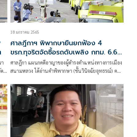
18 มกราคม 2565
่
ศาลฎีกาฯ พิพากษายืนยกฟ้อง 4
ต
ขรก.ทุจริตจัดซื้อรถดับเพลิง กทม. 6.6
พันล้าน
ณา
ศาลฎีกา แผนกคดีอาญาของผู้ดำรงตำแหน่งทางการเมือง
ัด
สนามหลวง ได้อ่านคําพิพากษา (ชั้นวินิจฉัยอุทธรณ์) คดี
หมายเลขดําที่ อม.อธ. 2/2564 หมายเลขเลขแดงที่
อม.อธ. 1/2565 ระหว่าง อัยการสูงสุด โจทก์ นายสุวิทย์
ศิลาทอง น.ส.สุทิพย์ ทิพย์สุวรรณ