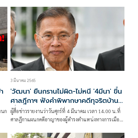
าม
อ่านคำพิพากษาคดีทุจริตโครงการบ้านเอื้ออาทรของการ
เคหะแห่งชาติ ตามที่เสนอข่าวไปนั้น
3 มีนาคม 2565
้า
'วัฒนา' ยืนกรานไม่ผิด-ไม่หนี '4มีนา' ขึ้น
ศาลฎีกาฯ ฟังคำพิพากษาคดีทุจริตบ้าน
เอื้ออาทร
แผนก
ผู้สื่อข่าวรายงานว่าวันศุกร์ที่ 4 มีนาคม เวลา 14.00 น.ที่
ง
ศาลฎีกาแผนกคดีอาญาของผู้ดำรงตำแหน่งทางการเมือง
สนามหลวง องค์คณะผู้พิพากษาศาล