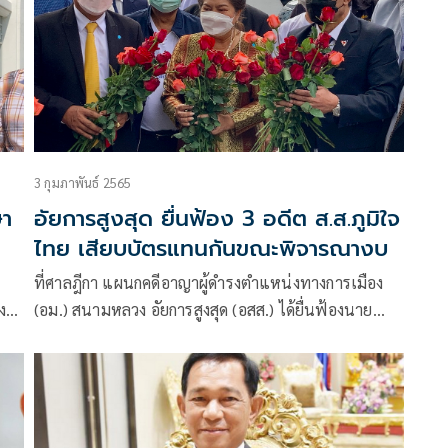
3 กุมภาพันธ์ 2565
ษา
อัยการสูงสุด ยื่นฟ้อง 3 อดีต ส.ส.ภูมิใจ
ไทย เสียบบัตรแทนกันขณะพิจารณางบ
ที่ศาลฎีกา แผนกคดีอาญาผู้ดำรงตำแหน่งทางการเมือง
ง
(อม.) สนามหลวง อัยการสูงสุด (อสส.) ได้ยื่นฟ้องนาย
าติ
ฉลอง เทอดวีระพงศ์, นายภูมิศิษฏ์ คงมี, นางนาที รัชกิจ
ยื่น
ประการ อดีตส.ส. พรรคภูมิใจไทย
ละ