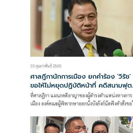
10 กุมภาพันธ์ 2565
ศาลฎีกานักการเมือง ยกคำร้อง 'วิรัช'
ขอให้ไม่หยุดปฏิบัติหน้าที่ คดีสนามฟุต
ซอลโคราช
ที่ศาลฎีกา แผนกคดีอาญาของผู้ดำรงตำแหน่งทางการ
เมือง องค์คณะผู้พิพากษาออกนั่งบังลังก์นัดฟังคำสั่งขอ
ไม่หยุดปฏิบัติหน้าที่ ในคดีหมายเลขดำ อม.17/2564 ท
อัยการสูงสุดเป็นโจทก์ ยื่นฟ้อง นายวิรัช รัตนเศรษฐ