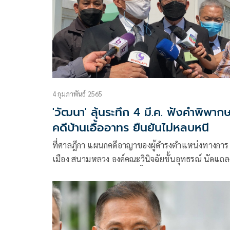
4 กุมภาพันธ์ 2565
'วัฒนา' ลุ้นระทึก 4 มี.ค. ฟังคำพิพาก
คดีบ้านเอื้ออาทร ยืนยันไม่หลบหนี
ที่ศาลฎีกา แผนกคดีอาญาของผู้ดำรงตำแหน่งทางการ
เมือง สนามหลวง องค์คณะวินิจฉัยชั้นอุทธรณ์ นัดแถล
ปิดคดีทุจริตโครงการบ้านเอื้ออาทรของการเคหะแห่งช
หมายเลขดำ อม.อธ. 1/2565 ที่อัยการสูงสุด เป็นโจทก์
ฟ้อง นายวัฒนา เมืองสุข อดีต รมว.การพัฒนาสังคมแ
ความมั่นคงของมนุษย์ (พม.)