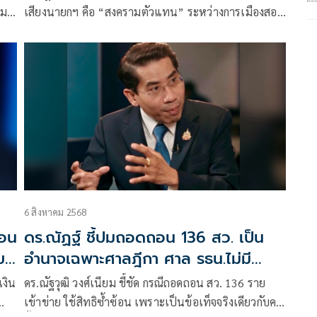
าม
เสียงนายกฯ คือ “สงครามตัวแทน” ระหว่างการเมืองสอง
สี เผยสภาสูงที่ได้มาผิดครรลองอาจถูกใช้เป็นเครื่องมือ
6 สิงหาคม 2568
ถอน
ดร.ณัฏฐ์ ชี้ปมถอดถอน 136 สว. เป็น
ข
อำนาจเฉพาะศาลฎีกา ศาล รธน.ไม่มี
อำนาจวินิจฉัย
งิน
ดร.ณัฐวุฒิ วงศ์เนียม ชี้ชัด กรณีถอดถอน สว. 136 ราย
เข้าข่าย ใช้สิทธิซ้ำซ้อน เพราะเป็นข้อเท็จจริงเดียวกับคดี