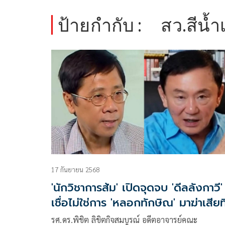
ป้ายกำกับ :
สว.สีน้ำ
17 กันยายน 2568
'นักวิชาการส้ม' เปิดจุดจบ 'ดีลลังกาวี'
เชื่อไม่ใช่การ 'หลอกทักษิณ' มาฆ่าเสียท
เดียว
รศ.ดร.พิชิต ลิขิตกิจสมบูรณ์ อดีตอาจารย์คณะ