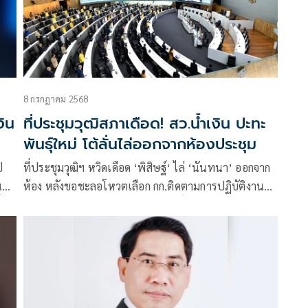
8 กรกฎาคม 2568
งิน
ที่ประชุมวุฒิสภาเดือด! สว.น้ำเงิน ปะทะ
พันธุ์ใหม่ โต้ลั่นไล่ออกจากห้องประชุม
ี
ที่ประชุมวุฒิฯ หวิดเดือด ‘พิสิษฐ์​‘ ไล่ ‘นันทนา’ ออกจาก
นข้อ
ห้อง หลังขอชะลอโหวตเลือก กก.ติดตามการปฏิบัติงาน
้ง
กสทช. ด้าน เจ้าตัวลั่น “ท่านไม่สิทธิ์ไล่ดิฉัน” ยัน ไม่ร่
าจ