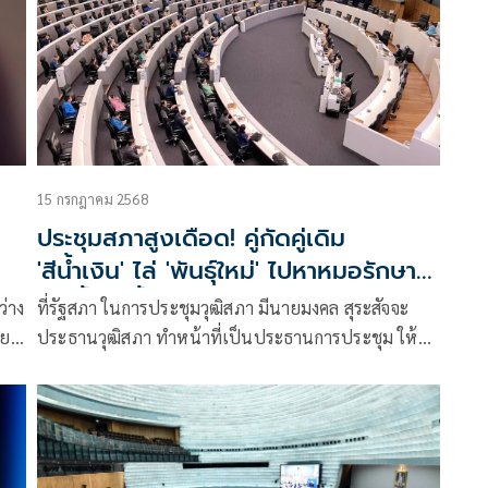
15 กรกฎาคม 2568
ประชุมสภาสูงเดือด! คู่กัดคู่เดิม
'สีน้ำเงิน' ไล่ 'พันธุ์ใหม่' ไปหาหมอรักษา
โรคย้ำคิดย้ำทำ
ว่าง
ที่รัฐสภา ในการประชุมวุฒิสภา มีนายมงคล สุระสัจจะ
พย
ประธานวุฒิสภา ทำหน้าที่เป็นประธานการประชุม ให้
ความเห็นชอบบุคคลผู้ได้รับกา