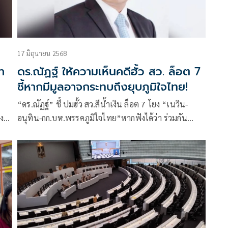
17 มิถุนายน 2568
า
ดร.ณัฏฐ์ ให้ความเห็นคดีฮั้ว สว. ล็อต 7
ชี้หากมีมูลอาจกระทบถึงยุบภูมิใจไทย!
“ดร.ณัฏฐ์” ชี้ ปมฮั้ว สว.สีน้ำเงิน ล็อต 7 โยง “เนวิน-
จงใจ
อนุทิน-กก.บห.พรรคภูมิใจไทย”หากฟังได้ว่า ร่วมกัน
่ยน
กระทำความผิด ถูกดำเนินคดีอาญา ยึดทรัพย์และยุบ
พรรคภูมิใจไทย