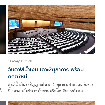
ีที่
ฮั้ว สว.ที่อยู่ในกระบวนการของ กกต. ระบุชัด ศาล
รัฐธรรมนูญไม่มีอำนาจวินิจฉัย ต้องให้ กกต.ชี้ขาดแล้วส่ง
ศาลฎีกาตามขั้นตอนกฎหมายเท่านั้น
21 กรกฎาคม 2568
จับตา!สีนํ้าเงิน เคาะ2ตุลาการ พร้อม
กกต.ใหม่
สว.สีน้ำเงินรอสัญญาณโหวต 2 ตุลาการศาล รธน.อังคาร
นี้ “อาจารย์มหิดล” ลุ้นผ่านหรือโดนตีตก หลังกรอก
า
ประวัติเป็นคณะที่ปรึกษาฯ