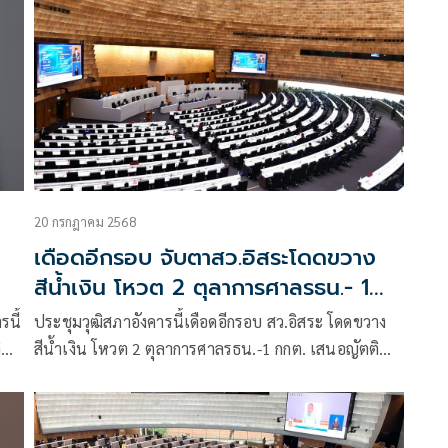
20 กรกฎาคม 2568
เดือดอีกรอบ จับตาสว.อิสระโดดขวาง
สีน้ำเงิน โหวต 2 ตุลาการศาลรธน.- 1
กกต.
นี้
ประชุมวุฒิสภาอังคารนี้เดือดอีกรอบ สว.อิสระ โดดขวาง
ิ
สีน้ำเงิน โหวต 2 ตุลาการศาลรธน.-1 กกต. เสนอญัตติ
ิน
ด่วนให้ชะลอไว้ อ้างเหตุผลประโยชน์ขัดกัน เพราะตก
้อง
เป็นผู้ร้องและผู้ถูกร้อง ในศาลรธน.-สำนักงานกกต.
ิ