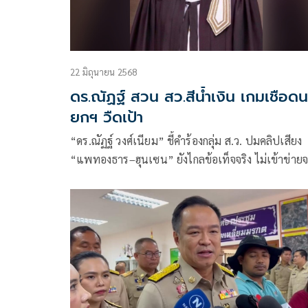
22 มิถุนายน 2568
ดร.ณัฏฐ์ สวน สว.สีน้ำเงิน เกมเชือดน
ยกฯ วืดเป้า
“ดร.ณัฏฐ์ วงศ์เนียม” ชี้คำร้องกลุ่ม ส.ว. ปมคลิปเสียง
“แพทองธาร–ฮุนเซน” ยังไกลข้อเท็จจริง ไม่เข้าข่าย
ผิดจริยธรรมร้ายแรง ซัดเป็นกลยุทธ์การเมืองหวังเปลี
ผู้นำกลางศึก ศาลต้องชั่งน้ำหนักตามหลักกฎหมายและ
ความเป็นธรรม