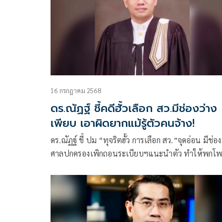
ถอดถอนคดีนายกฯอิ๊งค์
16 กรกฎาคม 2568
ดร.ณัฏฐ์ ชี้คดีฮั้วเลือก สว.มีช่องว่าง
เพียบ เอาผิดยากแม้รู้ตัวคนจ้าง!
ดร.ณัฏฐ์ ชี้ ปม “ทุจริตฮั้ว การเลือก สว.”จุดอ่อน มีช่อง
ศาลปกครองเพิกถอนระเบียบฯแนะนำตัว ทำให้พกโ
ได้ เอาผิดยาก หากฟ้องศาลฎีกา สส.ภูมิใจไทย-นายก
อบจ.นครศรีธรรมราช ไม่ต้องหยุดปฏิบัติหน้าที่