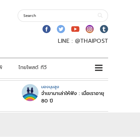
LINE : @THAIPOST
พ์
ไทยโพสต์ ทีวี
มองมุมสูง
จำเขามาเล่าให้ฟัง : เมื่อเราอายุ
80 ปี