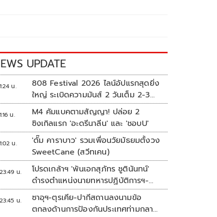
EWS UPDATE
808 Festival 2026 ไลน์อัปแรกสุดยิ่ง
1:24 น.
ใหญ่ ระเบิดความมันส์ 2 วันเต็ม 2-3
ต.ค.นี้
M4 คัมแบคตามสัญญา! ปล่อย 2
1:16 น.
ซิงเกิลแรก 'อะดรีนาลีน' และ 'ชอบU'
'ดั๊ม คาราบาว' รวมเพื่อนวัยมัธยมตั้งวง
1:02 น.
SweetCane (สวีทเคน)
โปรดเกล้าฯ 'พันเอกสุภัทร ชูตินันทน์'
23:49 น.
ดำรงตำแหน่งนายทหารปฏิบัติการฯ-
พระราชทานยศ 'พลตรี'
ซาอุฯ-ตุรเคีย-ปากีสถานลงนามข้อ
23:45 น.
ตกลงด้านการป้องกันประเทศท่ามกลาง