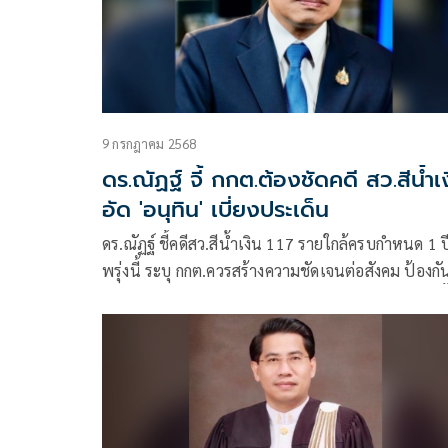
9 กรกฎาคม 2568
ดร.ณัฏฐ์ จี้ กกต.ต้องชัดคดี สว.สีน้ำเ
อัด 'อนุทิน' เบี่ยงประเด็น
ดร.ณัฏฐ์ ชี้คดีสว.สีน้ำเงิน 117 รายใกล้ครบกำหนด 1 ป
พรุ่งนี้ ระบุ กกต.ควรสร้างความชัดเจนต่อสังคม ป้องกั
สงสัยและรักษาความน่าเชื่อถือของกระบวนการเลือกตั
พร้อมตั้งข้อสังเกตกรณี “อนุทิน” ออกมาเคลื่อนไหวอ
เป็นก