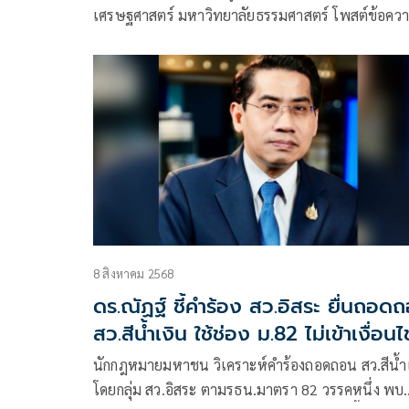
เศรษฐศาสตร์ มหาวิทยาลัยธรรมศาสตร์ โพสต์ข้อคว
ผ่านเฟซบุ๊ก ว่า
8 สิงหาคม 2568
ดร.ณัฏฐ์ ชี้คำร้อง สว.อิสระ ยื่นถอด
สว.สีน้ำเงิน ใช้ช่อง ม.82 ไม่เข้าเงื่อนไ
ตีตกได้ทันที
นักกฎหมายมหาชน วิเคราะห์คำร้องถอดถอน สว.สีน้ำเ
โดยกลุ่ม สว.อิสระ ตามรธน.มาตรา 82 วรรคหนึ่ง พบ