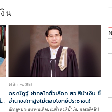
เงิน
N
16 สิงหาคม 2568
ดร.ณัฏฐ์ ผ่ากลไกฮั้วเลือก สว.สีน้ำเงิน ชี้
ี
อำนาจสภาสูงไม่ตอบโจทย์ประชาชน!
นักกฎหมายมหาชนเตือนปมฮั้ว สว.สีน้ำเงิน และคดีคลิป