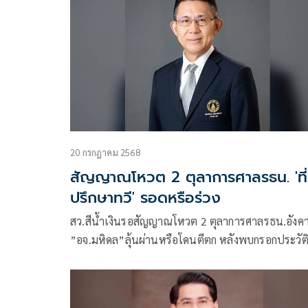
20 กรกฎาคม 2568
สัญญาณโหวต 2 ตุลาการศาลรธน. 'ที่
ปรึกษาทวี' รอดหรือร่วง
สว.สีน้ำเงินรอสัญญาณโหวต 2 ตุลาการศาลรธน.อังคาร
”อจ.มหิดล”ลุ้นผ่านหรือโดนตีตก หลังพบกรอกประวัต
เป็นคณะที่ปรึกษาฯ ”ทวี รมว.ยุติธรรม”คู่แค้น สีน้ำเง
ส่วนอดีตอธิบดีกรมทางหลวง ลูกน้องเก่า”ศักดิ์สยาม-น
เนวิน”สมัยนั่งรมว.คมนาคม หากฉลุย ทันเข้าไปลงมต