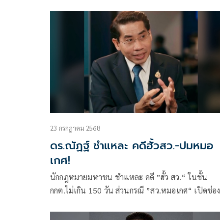
ปัญหาลายมือชื่อไม่ครบ-บางส่วนถูกปลอม-เนื้อหาซ้ำคด
23 กรกฎาคม 2568
ดร.ณัฏฐ์ ชำแหละ คดีฮั้วสว.-ปมหมอ
เกศ!
นักกฎหมายมหาชน ชำแหละ คดี ”ฮั้ว สว.“ ในชั้น
กกต.ไม่เกิน 150 วัน ส่วนกรณี ”สว.หมอเกศ“ เปิดช่องใน
การจัดทำคำวินิจฉัยกลางไม่มีกรอบเวลา ทำให้คดีล่าช้