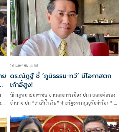
ละ
ไปนัดรวมตัวเมืองทองธานี ก่อนโหวตฯ
16 เมษายน 2568
ไทย
ดร.ณัฏฐ์ ชี้ ‘ภูมิธรรม-ทวี’ มีโอกาสตก
ี
เก้าอี้สูง!
า
นักกฎหมายมหาชน อ่านเกมการเมือง ปม กลเกมต่อรอง
งกิจ
อำนาจ ปม “สว.สีน้ำเงิน” ศาลรัฐธรรมนูญรับคำร้อง ” บิ๊
กอ้วน ภูมิธรรม-ทวี สอดส่อง“ ใช้กรมสอบสวนคดีพิเศษดี
เป็นเครื่องมือ โอกาสตกเก้าอี้สูง