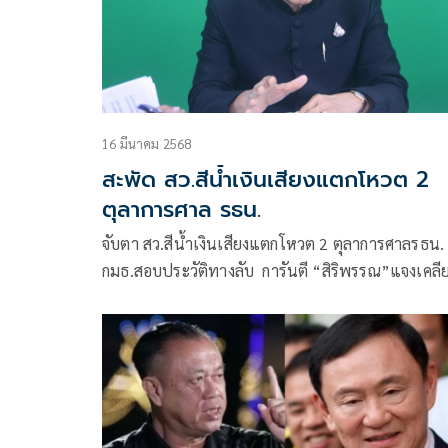
16 มีนาคม 2568
สะพัด สว.สีน้ำเงินเสียงแตกโหวต 2
ตุลาการศาล รธน.
จับตา สว.สีน้ำเงินเสียงแตกโหวต 2 ตุลาการศาลรธน.
กมธ.สอบประวัติทางลับ การันตี “สิริพรรณ”แจงเคลีย
ปมร้อนลงชื่อแก้ 112 ปธ.กมธ.ฯ จวก สว.พันธุ์ใหม่ เ
ไม่เข้าท่า ให้เลื่อนโหวต