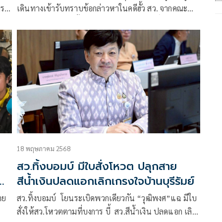
าร
เดินทางเข้ารับทราบข้อกล่าวหาในคดีฮั้ว สว. จากคณะ
กรรมการการเลือกตั้ง (กกต.) โดยนายวีระศักดิ์ เดินทางไป
ไม่
ยังสำนักงาน กกต.ด้วยลิฟต์ชั้นใต้ดิน เพื่อหลบเลี่ยงผู้สื่อ
ข่าวที่ปักหลักกันอยู่บริเวณชั้น 1
18 พฤษภาคม 2568
สว.ทิ้งบอมบ์ มีใบสั่งโหวต ปลุกสาย
สีน้ำเงินปลดแอกเลิกเกรงใจบ้านบุรีรัมย์
าย
สว.ทิ้งบอมบ์ โยนระเบิดพวกเดียวกัน “วุฒิพงศ”แฉ มีใบ
สั่งให้สว.โหวตตามที่บงการ บี้ สว.สีน้ำเงิน ปลดแอก เลิก