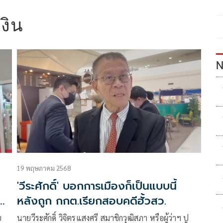
เงิน
N
19 พฤษภาคม 2568
'วีระศักดิ์' บอกการเมืองก็เป็นแบบนี้
คดี
หลังถูก กกต.เรียกสอบคดีฮั้วสว.
ย
นายวีระศักดิ์ วิจิตรแสงศรี สมาชิกวุฒิสภา หรือผู้ว่าฯ ปู