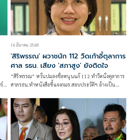
16 มีนาคม 2568
'สิริพรรณ' ผวาชนัก 112 วืดเก้าอี้ตุลาการ
ศาล รธน. เสียง 'สภาสูง' ยังติดใจ
“สิริพรรณ” หวั่นปมลงชื่อหนุนแก้ 112 ทำวืดนั่งตุลาการ
ร์
ศาลรธน.ทำหนังสือชี้แจงกมธ.สอบประวัติฯ อ้างเป็น
สนอ
ความเห็นทางวิชาการ สว.ยอมรับคนในสภาสูงยังติดใจ
ปมนี้ กังขาพบเคยอัดคำตัดสินศาลรธน. คดีเศรษฐา ย้อน
แย้งในตัวเอง