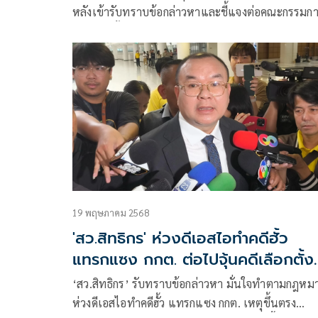
หลังเข้ารับทราบข้อกล่าวหาและชี้แจงต่อคณะกรรมก
การเลือกตั้ง (กกต.) โดยผู้สื่อข่าวพยายามสอบถาม
ว่า เป็นอย่างไรบ้าง นายอลงกต เม้มปากพร้อมส่ายหัว
ยอมตอบคำถามใดๆ ต่อสื่อมวลชน
19 พฤษภาคม 2568
'สว.สิทธิกร' ห่วงดีเอสไอทำคดีฮั้ว
แทรกแซง กกต. ต่อไปจุ้นคดีเลือกตั้ง
สส.
‘สว.สิทธิกร’ รับทราบข้อกล่าวหา มั่นใจทำตามกฎหม
ห่วงดีเอสไอทำคดีฮั้ว แทรกแซง กกต. เหตุขึ้นตรง