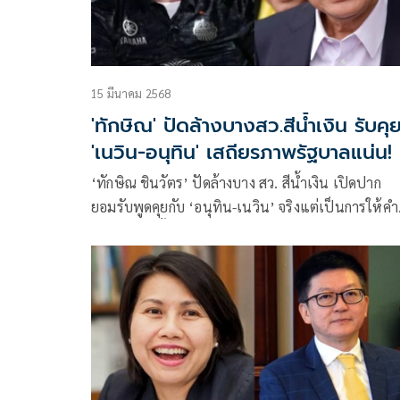
15 มีนาคม 2568
'ทักษิณ' ปัดล้างบางสว.สีน้ำเงิน รับคุ
'เนวิน-อนุทิน' เสถียรภาพรัฐบาลแน่น!
‘ทักษิณ ชินวัตร’ ปัดล้างบาง สว. สีน้ำเงิน เปิดปาก
ยอมรับพูดคุยกับ ‘อนุทิน-เนวิน’ จริงแต่เป็นการให้คำ
ปรึกษาเท่านั้น ไม่มีอำนาจสั่งการ พร้อมย้ำเสถียรภา
รัฐบาลยังคงมั่นคงดี ไม่มีปัญหา