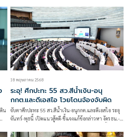
เกรงใจ”บ้านบุรีรัมย์”
18 พฤษภาคม 2568
ง
ระอุ! ศึกปะทะ 55 สว.สีน้ำเงิน-อนุ
กกต.และดีเอสไอ โวยโดนจ้องจับผิด
เดิน
จับตาศึกปะทะ 55 สว.สีน้ำเงิน-อนุกกต.และดีเอสไอ ระอุ
จันทร์-พุธนี้ เปิดแนวสู้คดี-ชี้แจงแก้ข้อกล่าวหา งัดรธน.-
ก
คำสั่งศาลปกครอง-กม.การได้มาซึ่งสว. “เศก”ลั่นชี้แจงได้
สูง
โวยโดนจ้องจับผิดแค่กลุ่มเดียว แต่พวกสว.อิสระ รอดทั้งที่