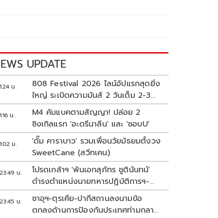
EWS UPDATE
808 Festival 2026 ไลน์อัปแรกสุดยิ่ง
1:24 น.
ใหญ่ ระเบิดความมันส์ 2 วันเต็ม 2-3
ต.ค.นี้
M4 คัมแบคตามสัญญา! ปล่อย 2
1:16 น.
ซิงเกิลแรก 'อะดรีนาลีน' และ 'ชอบU'
'ดั๊ม คาราบาว' รวมเพื่อนวัยมัธยมตั้งวง
1:02 น.
SweetCane (สวีทเคน)
โปรดเกล้าฯ 'พันเอกสุภัทร ชูตินันทน์'
23:49 น.
ดำรงตำแหน่งนายทหารปฏิบัติการฯ-
พระราชทานยศ 'พลตรี'
ซาอุฯ-ตุรเคีย-ปากีสถานลงนามข้อ
23:45 น.
ตกลงด้านการป้องกันประเทศท่ามกลาง