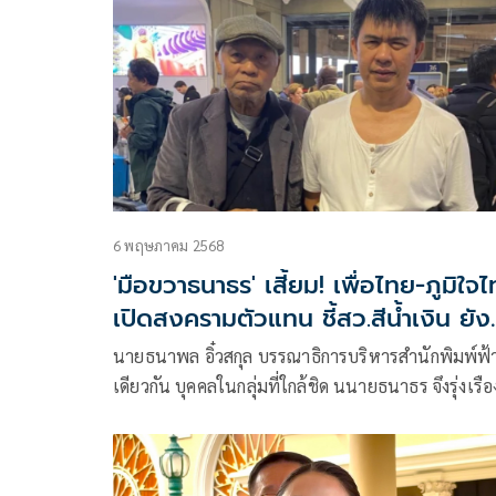
วิจารณ์ขรม แผนส่งคนคุมคดีชั้น 14 -ร้องเอาผิดทวี แ
อธิบดีดีเอสไอ
6 พฤษภาคม 2568
'มือขวาธนาธร' เสี้ยม! เพื่อไทย-ภูมิใจ
เปิดสงครามตัวแทน ชี้สว.สีน้ำเงิน ยังม
ไพ่ในมือ ยื่นถอดถอนนายกฯ
นายธนาพล อิ๋วสกุล บรรณาธิการบริหารสำนักพิมพ์ฟ้
เดียวกัน บุคคลในกลุ่มที่ใกล้ชิด นนายธนาธร จึงรุ่งเรือ
ประธานคณะก้าว