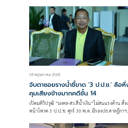
รมว.ยุติธรรม เกรงไม่ได้รับความเป็นธรรม จี้สอบ
สว.สำรองด้วย
18 พฤษภาคม 2568
จับตาซอยรางน้ำชี้ขาด '3 ป.ป.ช.' ลือหึ่
คุมเสียงข้างมากคดีชั้น 14
เปิดมติวิปวุฒิ “มงคล-สว.สีน้ำเงิน”ไม่สนแรงต้าน สั่ง
หน้าโหวต 3 ป.ป.ช. ศุกร์ 30 พ.ค. มีรองปธ.ศาลฎีกาฯ
-อธิบดีอัยการ จับตา อาจมีบางคนโดนตีตกสอยร่วง หา
ซอยรางน้ำส่งสัญญาณโหวตคว่ำ ถ้าชื่อไม่ตรงปก สภา