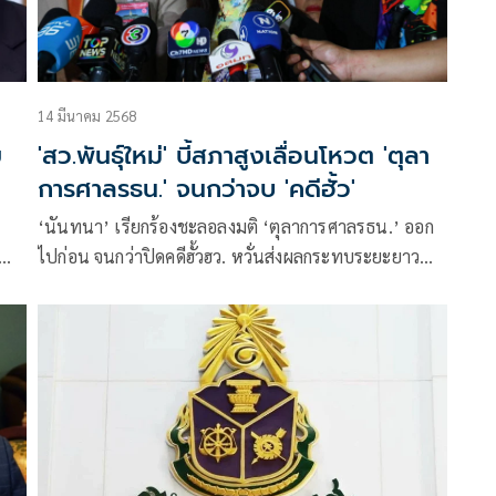
14 มีนาคม 2568
ย
'สว.พันธุ์ใหม่' บี้สภาสูงเลื่อนโหวต 'ตุลา
การศาลรธน.' จนกว่าจบ 'คดีฮั้ว'
‘นันทนา’ เรียกร้องชะลอลงมติ ‘ตุลาการศาลรธน.’ ออก
ไปก่อน จนกว่าปิดคดีฮั้วฮว. หวั่นส่งผลกระทบระยะยาว
พ
อาจส่งผลโมฆะ ด้าน ‘ทนายอั๋น’ ยก 3 ข้อห่วงใย ค้าน
โหวต 18 มี.ค.