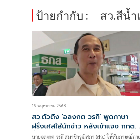
ป้ายกำกับ :
สว.สีน้ำ
19 พฤษภาคม 2568
สว.ตัวตึง 'อลงกต วรกี' พูดภาษา
ฝรั่งเศสใส่นักข่าว หลังเข้าแจง กกต. 
ฮั้ว
นายอลงกต วรกี สมาชิกวุฒิสภา (สว.) ให้สัมภาษณ์ภา