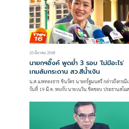
20 มีนาคม 2568
นายกฯอิ๊งค์ พูดย้ำ 3 รอบ 'ไม่มีอะไร'
เกมล้มกระดาน สว.สีน้ำเงิน
น.ส.แพทองธาร ชินวัตร นายกร้ฐมนตรี กล่าวถึงกรณีเม
วันที่ 19 มี.ค. พบกับ นายเนวิน ชิดชอบ ประธานสโม
บุรีรัมย์ยูไนเต็ด ระหว่างร่วมงานนิทรรศการผ้าไทย
“Colors of Buriram” ที่จ.บุรีรัมย์