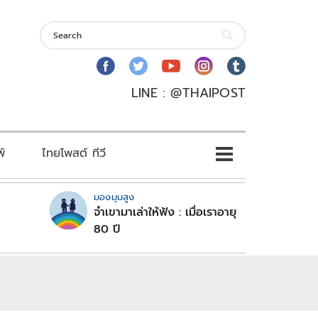
LINE : @THAIPOST
พ์
ไทยโพสต์ ทีวี
มองมุมสูง
จำเขามาเล่าให้ฟัง : เมื่อเราอายุ
80 ปี