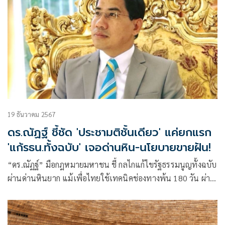
19 ธันวาคม 2567
ดร.ณัฏฐ์ ชี้ชัด 'ประชามติชั้นเดียว' แค่ยกแรก
'แก้รธน.ทั้งฉบับ' เจอด่านหิน-นโยบายขายฝัน!
“ดร.ณัฏฐ์” มือกฎหมายมหาชน ชี้ กลไกแก้ไขรัฐธรรมนูญทั้งฉบับ
ผ่านด่านหินยาก แม้เพื่อไทยใช้เทคนิคช่องทางพ้น 180 วัน ผ่าน
ร่าง พรบ.ประชามติ เป็นเพียงนโยบายในฝัน