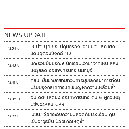
b
er
y
e
o
Li
o
n
k
k
NEWS UPDATE
'3 นิ้ว' บุก ยธ. บี้คุ้มครอง 'อานนท์' เลิกแยก
12:54 น.
แดนผู้ต้องขังคดี 112
แกะรอยปืนมรณะ! นักเรียนเอามาจากไหน หลัง
12:43 น.
เหตุสลด รร.เทพศิรินทร์ นนทบุรี
กสม. ยื่นนายกฯทบทวนการยุบเลิกธนาคารที่ดิน
12:41 น.
ปรับปรุงกลไกการแก้ไขปัญหาความเหลื่อมล้ำ
อัปเดต! เหตุยิง รร.เทพศิรินทร์ ดับ 6 ผู้ก่อเหตุ
12:30 น.
มีชีพจรหลัง CPR
'ปชน.' จี้ยกระดับความปลอดภัยโรงเรียน คุม
12:22 น.
เข้มอาวุธปืน ป้องเกิดเหตุซ้ำ