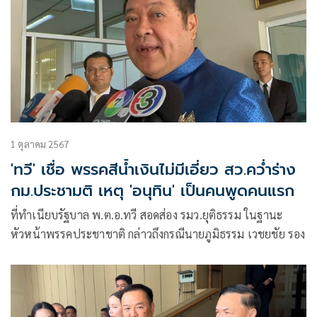
1 ตุลาคม 2567
'ทวี' เชื่อ พรรคสีน้ำเงินไม่มีเอี่ยว สว.คว่ำร่าง
กม.ประชามติ เหตุ 'อนุทิน' เป็นคนพูดคนแรก
ที่ทำเนียบรัฐบาล พ.ต.อ.ทวี สอดส่อง รมว.ยุติธรรม ในฐานะ
หัวหน้าพรรคประชาชาติ กล่าวถึงกรณีนายภูมิธรรม เวชยชัย รอง