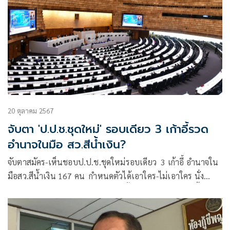
20 ตุลาคม 2567
จับตา 'ป.ป.ช.ชุดใหม่' รอบเดียว 3 เก้าอี้รวด
อำนาจในมือ สว.สีน้ำเงิน?
จับตาสมัคร-เห็นชอบป.ป.ช.ชุดใหม่รอบเดียว 3 เก้าอี้ อำนาจใน
มือสว.สีน้ำเงิน 167 คน กำหนดตัวได้เอาใคร-ไม่เอาใคร นั่ง
กรรมการ-ประธานฯ คนใหม่ พร้อมทั้งคตง.ชุดใหม่ 6 เก้าอี้-ผู้
ตรวจการแผ่นดิน