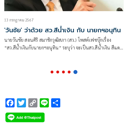
13 กรกฎาคม 2567
'วันชัย' ว่าด้วย สว.สีน้ำเงิน กับ นายกฯอนุทิน
นายวันชัย สอนศิริ สมาชิกวุฒิสภา (สว.) โพสต์เฟซบุ๊กเรื่อง
“สว.สีน้ำเงินกับนายกฯอนุทิน” ระบุว่า จะเป็นสว.สีน้ำเงิน สีแดง
สีส้ม
F
T
C
Li
S
ac
wi
o
n
h
e
tt
p
e
ar