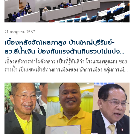
21 กรกฎาคม 2567
เบื้องหลังจัดโผสภาสูง บ้านใหญ่บุรีรัมย์-
สว.สีน้ำเงิน ป้องกันแรงต้านกินรวบไม่แบ่ง
เพื่อน
เบื้องหลังการทำโผดังกล่าว เป็นที่รู้กันดีว่า โรงแรมพลูแมน ซอย
รางน้ำ เป็นเซฟเฮ้าส์ทางการเมืองของ นักการเมือง-กลุ่มการเมือง
ที่มีแบนด์พรรคคือสีน้ำเงิน