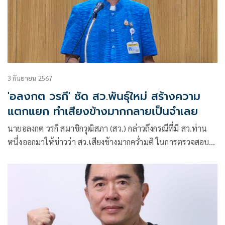
3 กันยายน 2567
'อลงกต วรกี' ซัด สว.พันธุ์ใหม่ สร้างความ
แตกแยก ทำเสียงข้างมากกลายเป็นจำเลย
นายอลงกต วรกี สมาชิกวุฒิสภา (สว.) กล่าวถึงกรณีที่มี สว.ท่าน
หนึ่งออกมาให้ข่าวว่า สว.เสียงข้างมากคว่ำมติ ในการตรวจสอบ
จริยธรรมของตุลาการศาลรัฐธรรมนูญ