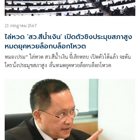
21 กรกฎาคม 2567
ไล่หวด 'สว.สีน้ำเงิน' เปิดตัวชิงประมุขสภาสูง
หมดยุคหวยล็อกบล็อกโหวต
หมอเปรม” ไล่หวด สว.สีน้ำเงิน จี้เลิกหลบ เปิดตัวได้แล้ว จะดัน
ใครนั่งประมุขสภาสูง ลั่นหมดยุคหวยล็อกบล็อกโหวต