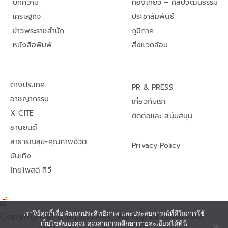
บทความ
ท่องเที่ยว – ศิลปวัฒนธรรม
เศรษฐกิจ
ประชาสัมพันธ์
ข่าวพระราชสำนัก
ภูมิภาค
หนังสือพิมพ์
สิ่งแวดล้อม
ต่างประเทศ
PR & PRESS
อาชญากรรม
เกี่ยวกับเรา
X-CITE
ติดต่อและ สนับสนุน
ยานยนต์
สาธารณสุข-คุณภาพชีวิต
Privacy Policy
บันเทิง
ไทยโพสต์ ทีวี
Copyright© thaipost.net, All rights reserved.,
เราใช้คุกกี้เพื่อพัฒนาประสิทธิภาพ และประสบการณ์ที่ดีในการใช้
เว็บไซต์ของคุณ คุณสามารถศึกษารายละเอียดได้ที่นี่