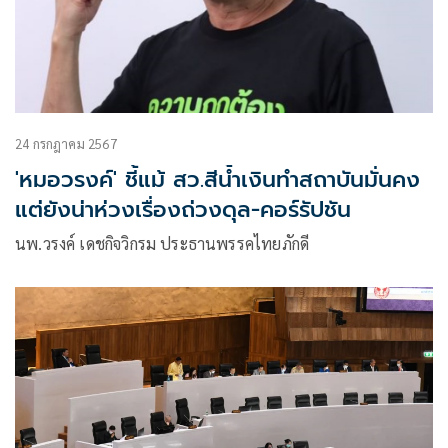
24 กรกฎาคม 2567
'หมอวรงค์' ชี้แม้ สว.สีน้ำเงินทำสถาบันมั่นคง
แต่ยังน่าห่วงเรื่องถ่วงดุล-คอร์รัปชัน
นพ.วรงค์ เดชกิจวิกรม ประธานพรรคไทยภักดี