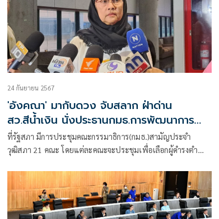
24 กันยายน 2567
'อังคณา' มากับดวง จับสลาก ฝ่าด่าน
สว.สีน้ำเงิน นั่งประธานกมธ.การพัฒนาการ
เมืองฯ
ที่รัฐสภา มีการประชุมคณะกรรมาธิการ(กมธ.)สามัญประจำ
วุฒิสภา 21 คณะ โดยแต่ละคณะจะประชุมเพื่อเลือกผู้ดำรงตำ
แหน่งป