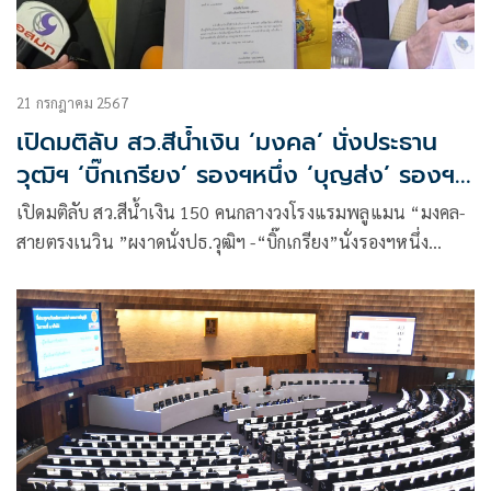
21 กรกฎาคม 2567
เปิดมติลับ สว.สีน้ำเงิน ‘มงคล’ นั่งประธาน
วุฒิฯ ‘บิ๊กเกรียง’ รองฯหนึ่ง ‘บุญส่ง’ รองฯ
สอง
เปิดมติลับ สว.สีน้ำเงิน 150 คนกลางวงโรงแรมพลูแมน “มงคล-
สายตรงเนวิน ”ผงาดนั่งปธ.วุฒิฯ -“บิ๊กเกรียง”นั่งรองฯหนึ่ง
“บุญส่ง”รองปธ.คนที่สอง