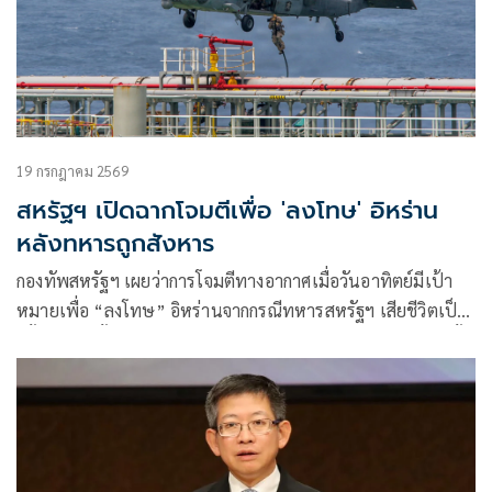
19 กรกฎาคม 2569
สหรัฐฯ เปิดฉากโจมตีเพื่อ 'ลงโทษ' อิหร่าน
หลังทหารถูกสังหาร
กองทัพสหรัฐฯ เผยว่าการโจมตีทางอากาศเมื่อวันอาทิตย์มีเป้า
หมายเพื่อ “ลงโทษ” อิหร่านจากกรณีทหารสหรัฐฯ เสียชีวิตเป็น
ครั้งแรกนับตั้งแต่มีการปะทะกับสาธารณรัฐอิสลามอิหร่านอีกครั้ง