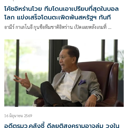
โค้ชอิหร่านโวย ทีมโดนเอาเปรียบที่สุดในบอล
โลก แข่งเสร็จโดนตะเพิดพ้นสหรัฐฯ ทันที
อามีร์ กาเลโนอี กุนซือทีมชาติอิหร่าน เปิดเผยหลังเกมที่ …
16 มิถุนายน 2569
อดีตรมว.คลังชี้ ดีลยุติสงครามอาจล่ม วงใน