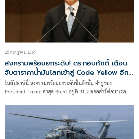
20 กรกฎาคม 2569
สงครามพร้อมยกระดับ! ดร.กอบศักดิ์ เตือน
จับตาราคาน้ำมันโลกเข้าสู่ Code Yellow อีก
ครั้ง
ในสัปดาห์นี้ สงครามพร้อมยกระดับขึ้นอีกขั้น คำขู่ของ
President Trump ล่าสุด Brent อยู่ที่ 91.2 ดอลล่าร์ต่อบาเรล
จากการยิงเรือขนสินค้า เรือบรรทุกน้ำมัน การเริ่มตอบโต้ไปมา
ของ 2 ฝ่าย