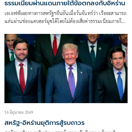
ธรรมเนียมผ่านแดนภายใต้ข้อตกลงกับอิหร่าน
เอเอฟพีเผยทางการสหรัฐฯยืนยันเมื่อวันจันทร์ว่า เรือจะสามารถ
แล่นผ่านช่องแคบฮอร์มุซได้โดยไม่ต้องเสียค่าธรรมเนียมภายใต้
ข้อตกลงสันติภาพอิหร่านที่ประธานาธิบดีโดนัลด์ ทรัมป์ ลงนาม
และยืนยันว่าเตหะรานจะต้องปฏิบัติตามพันธกรณีให้ครบถ้วน
ก่อนจึงจะได้รับผลประโยชน์ทางเศรษฐกิจใดๆ
16 มิถุนายน 2569
สหรัฐ-อิหร่านยุติการสู้รบถาวร