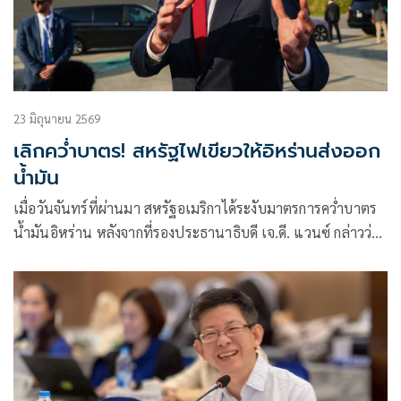
23 มิถุนายน 2569
เลิกคว่ำบาตร! สหรัฐไฟเขียวให้อิหร่านส่งออก
น้ำมัน
เมื่อวันจันทร์ที่ผ่านมา สหรัฐอเมริกาได้ระงับมาตรการคว่ำบาตร
น้ำมันอิหร่าน หลังจากที่รองประธานาธิบดี เจ.ดี. แวนซ์ กล่าวว่า
อิหร่านจะอนุญาตให้ผู้ตรวจสอบด้านนิวเคลียร์ของ
สหประชาชาติกลับเข้าประเทศได้