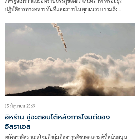
สหรัฐอเมริกาและอิหร่านบรรลุข้อตกลงสันติภาพ พร้อมยุติ
ปฏิบัติการทางทหารทันทีและถาวรในทุกแนวรบ รวมถึง
เลบานอน
15 มิถุนายน 2569
อิหร่าน ขู่จะตอบโต้หลังการโจมตีของ
อิสราเอล
หลังจากอิสราเอลโจมตีกลุ่มติดอาวุธฮิซบอลเลาะห์ที่สนับสนุน