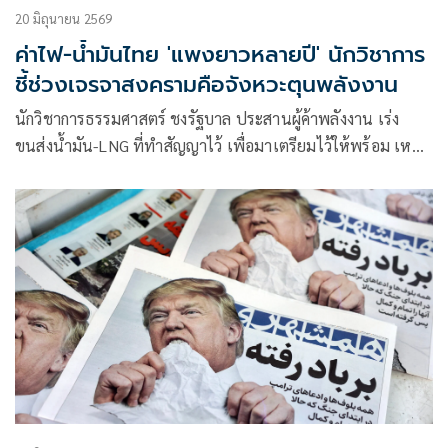
20 มิถุนายน 2569
ค่าไฟ-น้ำมันไทย 'แพงยาวหลายปี' นักวิชาการ
ชี้ช่วงเจรจาสงครามคือจังหวะตุนพลังงาน
นักวิชาการธรรมศาสตร์ ชงรัฐบาล ประสานผู้ค้าพลังงาน เร่ง
ขนส่งน้ำมัน-LNG ที่ทำสัญญาไว้ เพื่อมาเตรียมไว้ให้พร้อม เหตุ
“สหรัฐ-อิหร่าน” เจรจายุติสงครามถาวร 60 วัน ยังมีความไม่
แน่นอน ชี้ วิกฤตครั้งนี้ไทยเจ็บหนัก ราคาน้ำมัน-ไฟฟ้าแพงยาว
แนะ เร่งใช้เงินกู้ 2 แสนล้านเปลี่ยนผ่านพลังงาน เพราะไทย
เปราะบางด้านพลังงานจริง