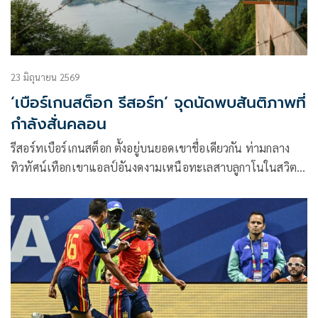
23 มิถุนายน 2569
‘เบือร์เกนสต็อก รีสอร์ท’ จุดนัดพบสันติภาพที่
กำลังสั่นคลอน
รีสอร์ทเบือร์เกนสต็อก ตั้งอยู่บนยอดเขาชื่อเดียวกัน ท่ามกลาง
ทิวทัศน์เทือกเขาแอลป์อันงดงามเหนือทะเลสาบลูกาโนในสวิต
เซอร์แลนด์ โดยปกติแล้วที่นี่เป็นสถานที่พักผ่อนของคนรวยและ
มีชื่อเสียง ทว่าตั้งแต่วันอาทิตย์ที่ผ่านมา โรงแรมหรูแห่งนี้ได้
กลายเป็นสถานที่เจรจาเพื่อบรรลุข้อตกลงสันติภาพขั้นสุดท้าย
ระหว่างสหรัฐฯ และอิหร่าน