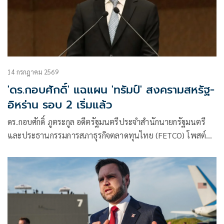
14 กรกฎาคม 2569
'ดร.กอบศักดิ์' แฉแผน 'ทรัมป์' สงครามสหรัฐ-
อิหร่าน รอบ 2 เริ่มแล้ว
ดร.กอบศักดิ์ ภูตระกูล อดีตรัฐมนตรีประจำสำนักนายกรัฐมนตรี
และประธานกรรมการสภาธุรกิจตลาดทุนไทย (FETCO) โพสต์
ข้อความว่าเริ่มส