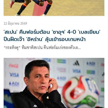
22 มิถุนายน 2569
'สเปน' คืนฟอร์มต้อน 'ซาอุฯ' 4-0 'เบลเยียม'
ปืนฝืดเจ๊า 'อิหร่าน' ลุ้นเข้ารอบเกมหน้า
“กระทิงดุ” ทีมชาติสเปน คืนฟอร์มเก่งของตัวเอ…