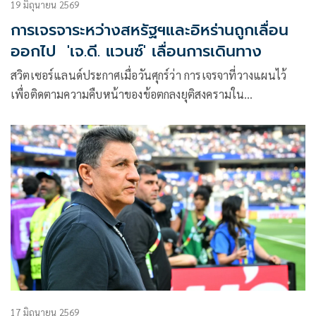
19 มิถุนายน 2569
การเจรจาระหว่างสหรัฐฯและอิหร่านถูกเลื่อน
ออกไป 'เจ.ดี. แวนซ์' เลื่อนการเดินทาง
สวิตเซอร์แลนด์ประกาศเมื่อวันศุกร์ว่า การเจรจาที่วางแผนไว้
เพื่อติดตามความคืบหน้าของข้อตกลงยุติสงครามใน
ตะวันออกกลางถูกเลื่อนออกไป เพียงไม่กี่ชั่วโมงหลังจากที่การเดิน
ทางของรองประธานาธิบดีสหรัฐฯ เจ.ดี. แวนซ์ ไปยังประเทศใน
เทือกเขาแอลป์ถูกยกเลิก
17 มิถุนายน 2569