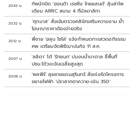
ทัพนักบิด 'ฮอนด้า เรซซิ่ง ไทยแลนด์' ลุ้นล่าโพ
20:43 น.
เดียม ARRC สนาม 4 ที่มัลดาลิกา
‘ศุภมาส’ สั่งเข้มตรวจคลินิกเสริมความงาม ย้ำ
20:32 น.
โฆษณาราคาต้องจ่ายจริง
พี่ชาย 'ฮลุน โซโล่' แจ้งกำหนดการสวดอภิธรรม
20:12 น.
ศพ เตรียมจัดพิธีฌาปนกิจ 11 ส.ค.
'ลลิดา' โต้ 'รักชนก' ปมงบน้ำบาดาล ชี้พื้นที่
20:07 น.
ปชน.ได้วงเงินเฉลี่ยสูงสุด
'พลพีร์' ลุยชายแดนสุรินทร์ สั่งเร่งรัดโครงการ
20:06 น.
ขยายไฟฟ้า 'ปราสาทตาควาย-เนิน 350'