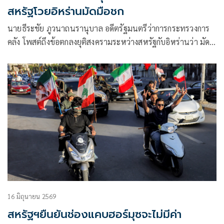
สหรัฐโวยอิหร่านมัดมือชก
นายธีระชัย ภูวนาถนรานุบาล อดีตรัฐมนตรีว่าการกระทรวงการ
คลัง โพสต์ถึงข้อตกลงยุติสงครามระหว่างสหรัฐกับอิหร่านว่า มัด
มือชกดีล
16 มิถุนายน 2569
สหรัฐฯยืนยันช่องแคบฮอร์มุซจะไม่มีค่า