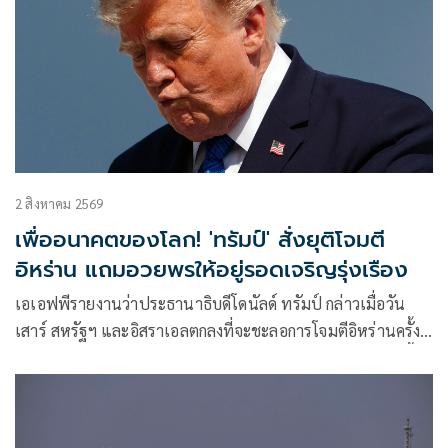
2 สิงหาคม 2569
เพื่ออนาคตของโลก! 'ทรัมป์' สั่งยุติโจมตี
อิหร่าน แถมอวยพรให้อยู่รอดเจริญรุ่งเรือง
เอเอฟพีรายงานว่าประธานาธิบดีโดนัลด์ ทรัมป์ กล่าวเมื่อวัน
เสาร์ สหรัฐฯ และอิสราเอลตกลงที่จะชะลอการโจมตีอิหร่านครั้ง
ใหม่ โดยมีเงื่อนไขว่าต้องบรรลุข้อตกลงยุติความขัดแย้งที่ยืดเยื้อ
มาหลายเดือนโดยเร็ว