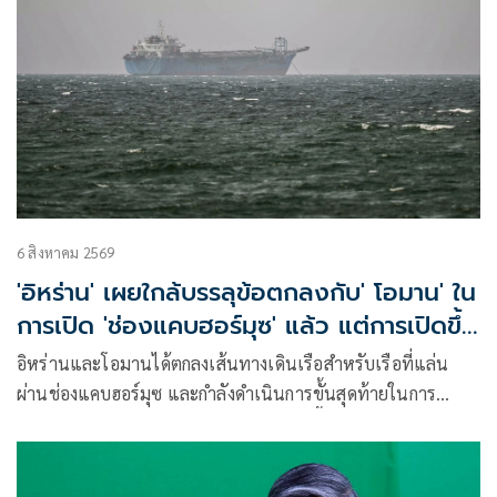
6 สิงหาคม 2569
'อิหร่าน' เผยใกล้บรรลุข้อตกลงกับ' โอมาน' ใน
การเปิด 'ช่องแคบฮอร์มุซ' แล้ว แต่การเปิดขึ้น
อยู่กับสหรัฐฯ
อิหร่านและโอมานได้ตกลงเส้นทางเดินเรือสำหรับเรือที่แล่น
ผ่านช่องแคบฮอร์มุซ และกำลังดำเนินการขั้นสุดท้ายในการ
บริหารจัดการเส้นทางเดินเรือยุทธศาสตร์นี้ร่วมกัน เตหะราน
กล่าวเมื่อวันพุธที่ผ่านมา แม้ว่าเหตุการณ์ด้านความมั่นคงล่าสุด
จะเน้นย้ำถึงความเสี่ยงที่ยังคงมีอยู่สำหรับการขนส่งทางเรือใน