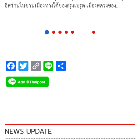
อิหร่านในชานเมืองทางใต้ของกรุงเบรุต เมืองหลวงของ
เลบานอน สภาความมั่นคงแห่งชาติอิหร่านได้ขู่ว่าจะตอบโต้ทันที
...
F
T
C
Li
S
ac
wi
o
n
h
e
tt
p
e
ar
b
er
y
e
o
Li
o
n
k
k
NEWS UPDATE