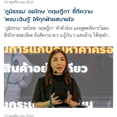
24 พฤศจิกายน 2566
'ภูมิธรรม' ขอโทษ 'กฤษฎีกา' ชี้ตีความ
'พรบ.เงินกู้' ให้ทุกฝ่ายสบายใจ
‘ภูมิธรรม’ ขอโทษ ‘กฤษฎีกา’ ทำทัวร์ลง แจงพูดหลักการไม่ลง
ลึกถึงรายละเอียด ยันตีความ พ.ร.บ.กู้เงิน 5 แสนล้าน ให้ทุกฝ่าย
สบายใจ
20 พฤศจิกายน 2566