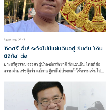
8 มกราคม 2567
'ทิดศรี' ฮึ่ม! ระวังไม่มีแผ่นดินอยู่ ขืนดัน 'เงิน
ดิจิทัล' ต่อ
นายศรีสุวรรณ จรรยา ผู้นำองค์กรรักชาติ รักแผ่นดิน โพสต์ข้อ
ความผ่านเฟซบุ๊กว่า แม้กฤษฎีกาก็ไม่น่าจะกล้าให้ความเห็นไป
อย่างอื่นได้ เพราะมาตรา 53 พระราชบัญญัติ