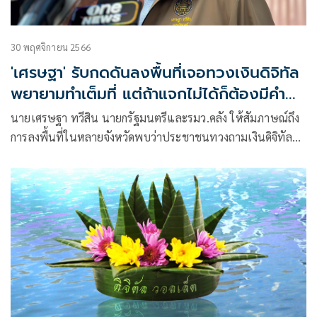
30 พฤศจิกายน 2566
'เศรษฐา' รับกดดันลงพื้นที่เจอทวงเงินดิจิทัล
พยายามทำเต็มที่ แต่ถ้าแจกไม่ได้ก็ต้องมีคำ
ตอบให้ประชาชน
นายเศรษฐา ทวีสิน นายกรัฐมนตรีและรมว.คลัง ให้สัมภาษณ์ถึง
การลงพื้นที่ในหลายจังหวัดพบว่าประชาชนทวงถามเงินดิจิทัล
วอลเล็ต 10,000 บาท ส่งผลเกิดแรงกดดันหรือไม่ ว่า ทุกวันทุก
เรื่องเป็นเรื่องที่กดดัน และเป็นเรื่องที่อยากให้พี่น้องประชาชน
ได้จริงก็มารับฟัง