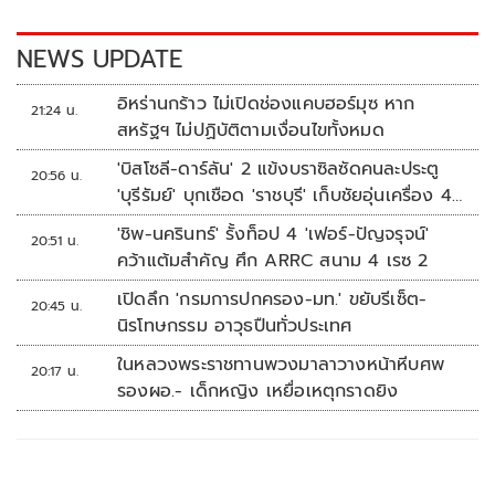
o
n
k
k
NEWS UPDATE
อิหร่านกร้าว ไม่เปิดช่องแคบฮอร์มุซ หาก
21:24 น.
สหรัฐฯ ไม่ปฏิบัติตามเงื่อนไขทั้งหมด
'บิสโซลี-ดาร์ลัน' 2 แข้งบราซิลซัดคนละประตู
20:56 น.
'บุรีรัมย์' บุกเชือด 'ราชบุรี' เก็บชัยอุ่นเครื่อง 4
นัดรวด
'ชิพ-นครินทร์' รั้งท็อป 4 'เฟอร์-ปัญจรุจน์'
20:51 น.
คว้าแต้มสำคัญ ศึก ARRC สนาม 4 เรซ 2
เปิดลึก 'กรมการปกครอง-มท.' ขยับรีเซ็ต-
20:45 น.
นิรโทษกรรม อาวุธปืนทั่วประเทศ
ในหลวงพระราชทานพวงมาลาวางหน้าหีบศพ
20:17 น.
รองผอ.- เด็กหญิง เหยื่อเหตุกราดยิง