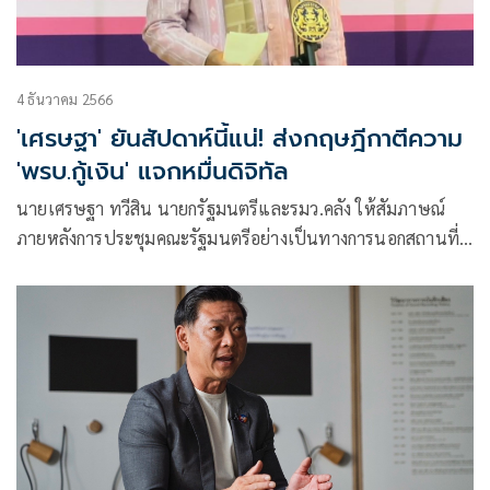
4 ธันวาคม 2566
'เศรษฐา' ยันสัปดาห์นี้แน่! ส่งกฤษฎีกาตีความ
'พรบ.กู้เงิน' แจกหมื่นดิจิทัล
นายเศรษฐา ทวีสิน นายกรัฐมนตรีและรมว.คลัง ให้สัมภาษณ์
ภายหลังการประชุมคณะรัฐมนตรีอย่างเป็นทางการนอกสถานที่
(ครม.สัญจร)