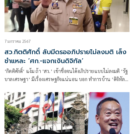
7 มกราคม 2567
สว.กิตติศักดิ์ ลับมีดรออภิปรายไม่ลงมติ เล็ง
ชำแหละ ’ศก.-แจกเงินดิจิทัล’
‘กิตติศักดิ์‘ แง้ม ถ้า ‘สว.’ เข้าชื่อจนได้อภิปรายแบบไม่ลงมติ ‘รัฐ
บาลเศรษฐา‘ มีเรื่องเศรษฐกิจแน่นอน บอก ทำการบ้าน ’ดิจิทัล
วอลเล็ต’ ไว้แล้ว