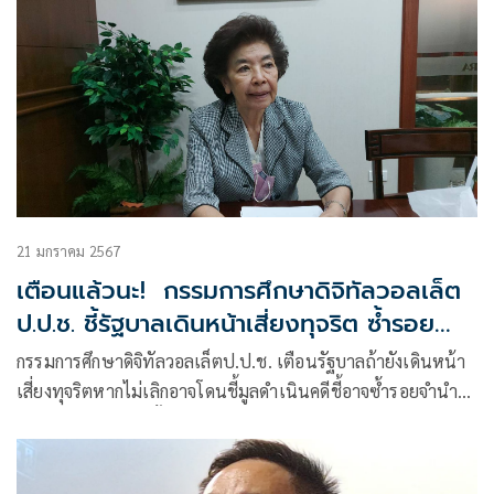
21 มกราคม 2567
เตือนแล้วนะ! กรรมการศึกษาดิจิทัลวอลเล็ต
ป.ป.ช. ชี้รัฐบาลเดินหน้าเสี่ยงทุจริต ซ้ำรอย
จำนำข้าว
กรรมการศึกษาดิจิทัลวอลเล็ตป.ป.ช. เตือนรัฐบาลถ้ายังเดินหน้า
เสี่ยงทุจริตหากไม่เลิกอาจโดนชี้มูลดำเนินคดีชี้อาจซ้ำรอยจำนำ
ข้าว! ย้ำไทยไม่เข้าขั้นวิกฤตเศรษฐกิจแบบเฉียบพลัน-รุนแรงถึง
ขั้นต้องออกกฎหมายกู้เงินห้าแสนล้านบาท