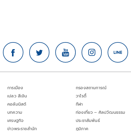
การเมือง
กรองสถานการณ์
เปลว สีเงิน
วาไรตี้
คอลัมนิสต์
กีฬา
บทความ
ท่องเที่ยว – ศิลปวัฒนธรรม
เศรษฐกิจ
ประชาสัมพันธ์
ข่าวพระราชสำนัก
ภูมิภาค