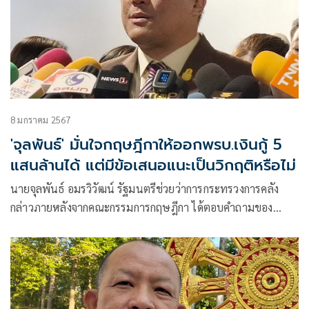
8 มกราคม 2567
'จุลพันธ์' มั่นใจกฤษฎีกาให้ออกพรบ.เงินกู้ 5
แสนล้านได้ แต่มีข้อเสนอแนะเป็นวิกฤติหรือไม่
นายจุลพันธ์ อมรวิวัฒน์ รัฐมนตรีช่วยว่าการกระทรวงการคลัง
กล่าวภายหลังจากคณะกรรมการกฤษฎีกา ได้ตอบคำถามของ
กระทรวงการคลัง ว่า สามารถออกพระราชบัญญัติ (พ.ร.บ.) กู้เงิน
500,000 ล้านบาทได้ แต่มีข้อสังเกต และข้อเสนอแนะมาด้วย