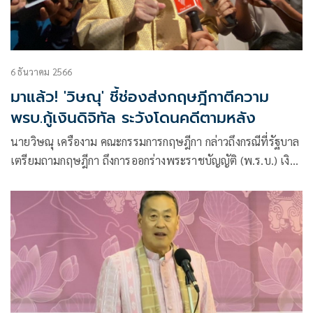
6 ธันวาคม 2566
มาแล้ว! 'วิษณุ' ชี้ช่องส่งกฤษฎีกาตีความ
พรบ.กู้เงินดิจิทัล ระวังโดนคดีตามหลัง
นายวิษณุ เครืองาม คณะกรรมการกฤษฎีกา กล่าวถึงกรณีที่รัฐบาล
เตรียมถามกฤษฎีกา ถึงการออกร่างพระราชบัญญัติ (พ.ร.บ.) เงิน
กู้ 5 แสนล้านบาท เพื่อใช้ในโครงการดิจิทัลวอลเล็ต ผิดกฎหมาย
หรือไม่ ว่า เป็นเรื่องที่ตอนนี้ยังตอบไม่ถูก และไม่มีใครตอบถูก
เพราะรัฐบาลยังไม่ได้สอบถามมา จึงไม่ทราบว่าจะถามว่าอย่างไร