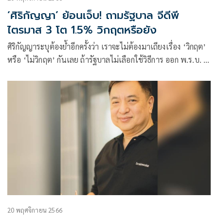
‘ศิริกัญญา’ ย้อนเจ็บ! ถามรัฐบาล จีดีพี
ไตรมาส 3 โต 1.5% วิกฤตหรือยัง
ศิริกัญญาระบุต้องย้ำอีกครั้งว่า เราจะไม่ต้องมาเถียงเรื่อง ‘วิกฤต’
หรือ ‘ไม่วิกฤต’ กันเลย ถ้ารัฐบาลไม่เลือกใช้วิธีการ ออก พ.ร.บ. กู้
เงิน 5 แสนล้านบาท เพื่อมาทำโครงการดิจิทัลวอลเล็ต
20 พฤศจิกายน 2566