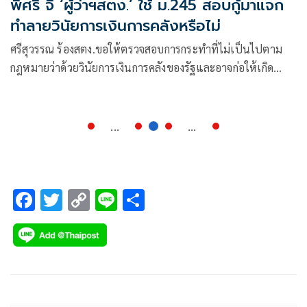
พี่ศรี จี้ ‘ผู้ว่าฯสตง.’ ใช้ ม.245 สอบกู้มาแจก
ทำลายวินัยการเงินการคลังหรือไม่
ศรีสุวรรณ ร้องสตง.ขอให้ตรวจสอบการกระทำที่ไม่เป็นไปตาม
กฎหมายว่าด้วยวินัยการเงินการคลังของรัฐและอาจก่อให้เกิด
ความเสียหายแก่การเงินการคลังของรัฐอย่างร้ายแรง
...
...
F
T
C
Li
S
ac
wi
o
n
h
e
tt
p
e
ar
b
er
y
e
o
Li