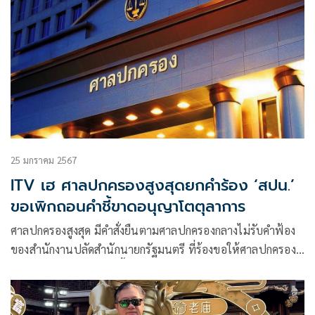
25 มกราคม 2567
ITV เฮ ศาลปกครองสูงสุดยกคำร้อง ‘สปน.’
ขอเพิกถอนคำชี้ขาดอนุญาโตตุลาการ
ศาลปกครองสูงสุด มีคำสั่งยืนตามศาลปกครองกลางไม่รับคำฟ้อง
ของสำนักงานปลัดสำนักนายกรัฐมนตรี ที่ร้องขอให้ศาลปกครองมี
คำพิพากษาเพิกถอนคำชี้ขาดของคณะอนุญาโตตุลาการ ในข้อ
พิพาทระหว่างสำนักงานปลัดสำนักนายกรัฐมนตรี (สปน.) กับ
บริษัท ไอทีวี จำกัด (มหาชน) หรือ ไอทีวี