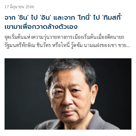
17 มิถุนายน 2566
จาก 'ชิน' ไป 'อิน' และจาก 'โทนี่' ไป 'ทิมสกี้'
เขามาเพื่อกวาดล้างตัวเอง
จุดเริ่มต้นแห่งความวุ่นวายทางการเมืองเริ่มต้นเมื่ออดีตนายก
รัฐมนตรีทักษิณ ชินวัตร หรือโทนี่ วู้ดซัม นามแฝงของเขา ขาย
หุ้นบริษัทชินคอร์ป ให้สิงคโปร์ในราคาราว 7 หมื่นล้าน โดยไม่
ต้องเสีย