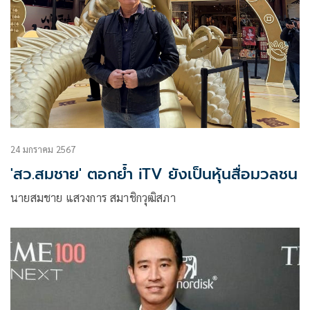
24 มกราคม 2567
'สว.สมชาย' ตอกย้ำ iTV ยังเป็นหุ้นสื่อมวลชน
นายสมชาย แสวงการ สมาชิกวุฒิสภา