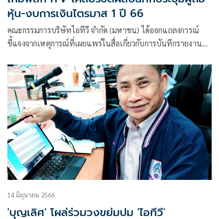
หุ้น-งบการเงินไตรมาส 1 ปี 66
คณะกรรมการบริษัทไอทีวี จำกัด (มหาชน) ได้ออกแถลงการณ์
ชี้แจงจากเหตุการณ์ที่เผยแพร่ในสื่อเกี่ยวกับการบันทึกรายงาน
การประชุมสามัญผู้ถือหุ้น ประจำปี 2566 (“รายงานการ
ประชุม”) แบบนำส่งงบการ
14 มิถุนายน 2566
'บุญเลิศ' โผล่ร่วมวงขย่มปม 'ไอทีวี'