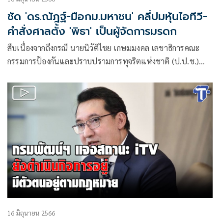
ชัด 'ดร.ณัฎฐ์-มือกม.มหาชน' คลี่ปมหุ้นไอทีวี-
คำสั่งศาลตั้ง 'พิธา' เป็นผู้จัดการมรดก
สืบเนื่องจากถึงกรณี นายนิวัติไชย เกษมมงคล เลขาธิการคณะ
กรรมการป้องกันและปราบปรามการทุจริตแห่งชาติ (ป.ป.ช.)
ระบุว่านายพิ
16 มิถุนายน 2566