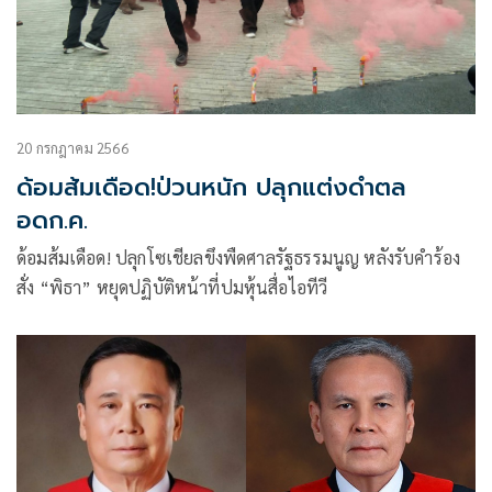
20 กรกฎาคม 2566
ด้อมส้มเดือด!ป่วนหนัก ปลุกแต่งดำตล
อดก.ค.
ด้อมส้มเดือด! ปลุกโซเชียลขึงพืดศาลรัฐธรรมนูญ หลังรับคำร้อง
สั่ง “พิธา” หยุดปฏิบัติหน้าที่ปมหุ้นสื่อไอทีวี