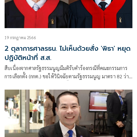
19 กรกฎาคม 2566
2 ตุลาการศาลรธน. ไม่เห็นด้วยสั่ง 'พิธา' หยุด
ปฏิบัติหน้าที่ ส.ส.
สืบเนื่องจากศาลรัฐธรรมนูญมีมติรับคำร้องกรณีที่คณะกรรมการ
การเลือกตั้ง (กกต.) ขอให้วินิจฉัยตามรัฐธรรมนูญ มาตรา 82 ว่า
สมาชิกภาพ ส.ส.ของ นายพิธา ลิ้มเจริญรัตน์ ส.ส.บัญชีรายชื่อใน
ฐานะหัวหน้าพรรคและแคนดิเดตนายก