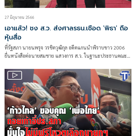
27 มิถุนายน 2566
เอาแล้ว! ชง ส.ว. ส่งศาลรธน.เชือด 'พิธา' ถือ
หุ้นสื่อ
ที่รัฐสภา นายนพรุจ วรชิตวุฒิกุล อดีตแกนนำพิราบขาว 2006
ยื่นหนังสือต่อนายสมชาย แสวงการ ส.ว. ในฐานะประธานคณะ
กรรมาธิการ(กมธ.)สิทธิมนุษยชน สิทธิเสรีภาพและการคุ้มครองผู้
บริโภค และนายเสรี สุวรรณ