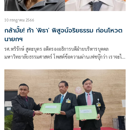
10 กรกฎาคม 2566
กล้ามั้ย! ท้า 'พิธา' พิสูจน์จริยธรรม ก่อนโหวต
นายกฯ
รศ.หริรักษ์ สูตะบุตร อดีตรองอธิการบดีฝ่ายบริหารบุคคล
มหาวิทยาลัยธรรมศาสตร์ โพสต์ข้อความผ่านเฟซบุ๊กว่า เราจะได้
รู้ว่าการลงคะแนนเลือกนายกรัฐมนตรีจะเป็นแบบม้วนเดียวจบ