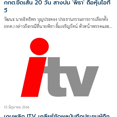
กกต.ขีดเส้น 20 วัน สางปม 'พิธา' ถือหุ้นไอที
วี
วัฒนะ นายอิทธิพร บุญประคอง ประธานกรรมการการเลือกตั้ง
(กกต.) กล่าวถึงกรณีที่นายพิธา ลิ้มเจริญรัตน์ หัวหน้าพรรคและ
แคนดิเดต นายกรัฐมนตรี
15 มิถุนายน 2566
เกมพลิก ITV เคลียร์ชัดผลบันทึกประชุมผู้ถือ