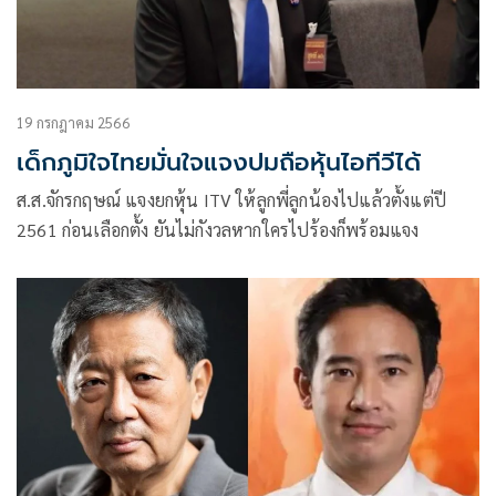
19 กรกฎาคม 2566
เด็กภูมิใจไทยมั่นใจแจงปมถือหุ้นไอทีวีได้
ส.ส.จักรกฤษณ์ แจงยกหุ้น ITV ให้ลูกพี่ลูกน้องไปแล้วตั้งแต่ปี
2561 ก่อนเลือกตั้ง ยันไม่กังวลหากใครไปร้องก็พร้อมแจง