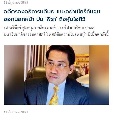
17 มิถุนายน 2566
อดีตรองอธิการบดีมธ. แนะอย่าเชียร์กันจน
ออกนอกหน้า ปม 'พิธา' ถือหุ้นไอทีวี
รศ.หริรักษ์ สูตะบุตร อดีตรองอธิการบดีฝ่ายบริหารบุคคล
มหาวิทยาลัยธรรมศาสตร์ โพสต์ข้อความในเฟซบุ๊ก มีเนื้อหาดังนี้
16 มิถุนายน 2566