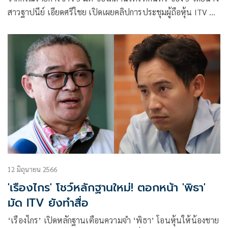
สาวฐาปนีย์ เอียดศรีไชย เปิดเผยคลิปการประชุมผู้ถือหุ้น ITV ที่
เข้าร่วมการประชุมสามัญประจำปี เมื่อวันที่ 26 เม.ย.ที่ผ่านมา
โดยเป็นคลิปเสียงที่มา
12 มิถุนายน 2566
'เรืองไกร' โชว์หลักฐานใหม่! ตอกหน้า 'พิธา'
มัด ITV ยังทำสื่อ
‘เรืองไกร’ เปิดหลักฐานเตือนความจำ ‘พิธา’ โอนหุ้นให้น้องชาย