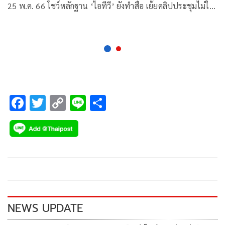
25 พ.ค. 66 โชว์หลักฐาน ‘ไอทีวี’ ยังทำสื่อ เย้ยคลิปประชุมไม่ใช่
สาระสำคัญ
F
T
C
Li
S
ac
wi
o
n
h
e
tt
p
e
ar
b
er
y
e
o
Li
o
n
k
k
NEWS UPDATE