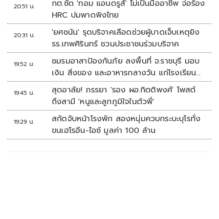
กต.ซัด 'ทอม แอนดรูส์' ไม่เป็นมืออาชีพ จ่อร้อง
20:51 น.
HRC ปมพาดพิงไทย
'ยศชนัน' รุดบริจาคเลือดช่วยผู้บาดเจ็บเหตุยิง
20:31 น.
รร.เทพศิรินทร์ ชวนประชาชนร่วมบริจาค
ชมรมอาสาป้องกันภัย ลงพื้นที่ จ.ราชบุรี มอบ
19:52 น.
เงิน สิ่งของ และอาหารกลางวัน แก่โรงเรียน
บ้านหนองน้ำใส
สุดอาลัย! ภรรยา 'รอง ผอ.กิตติพงศ์' โพสต์
19:45 น.
ถึงสามี 'หนูและลูกภูมิใจในตัวพี่'
สกัดจับหน้าโรงพัก สองหนุ่มควบกระบะบุโรทั่ง
19:29 น.
ขนเฮโรอีน-ไอซ์ มูลค่า 100 ล้าน