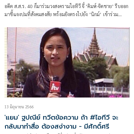
อดีต ส.ส.ร. 40 ก็มาร่วมวงสงครามไอทีวี จี้ ‘คิมห์-จิตชาย’ รีบออก
มาชี้แจงปมที่สังคมสงสัย พร้อมยิงตรงไปยัง ‘นิกม์’ เข้าร่วม
ประชุมและตั้งคำถามชอบด้วยกฎหมายหรือไม่
13 มิถุนายน 2566
'แยม' ฐปณีย์ ทวีตข้อความ ถ้า #ไอทีวี จะ
กลับมาทำสื่อ ต้องสง่างาม - มีศักดิ์ศรี