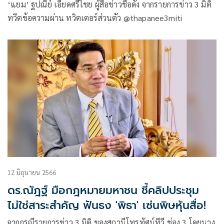
‘แยม’ ฐปณีย์ เอียดศรีไชย ผู้สื่อข่าวชื่อดัง จากรายการข่าว 3 มิติ
ทวีตข้อความผ่าน ทวิตเตอร์ส่วนตัว @thapanee3miti
12 มิถุนายน 2566
ดร.ณัฎฐ์ มือกฎหมายมหาชน ชี้คลิปประชุม
ไม่ใช่สาระสำคัญ ฟันธง 'พิธา' เซ่นพิษหุ้นสื่อ!
จากกรณีรายการข่าว 3 มิติ ของสถานีโทรทัศน์ทีวี ช่อง 3 โดยนาง