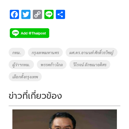
F
T
C
Li
S
ac
wi
o
n
h
e
tt
p
e
ar
b
er
y
e
o
Li
Tags
กทม.
กรุงเทพมหานคร
ผศ.ดร.อานนท์ ศักดิ์วรวิชญ์
o
n
ผู้ว่าฯกทม.
พรรคก้าวไกล
วิโรจน์ ลักขณาอดิศร
k
k
เลือกตั้งกรุงเทพ
ข่าวที่เกี่ยวข้อง