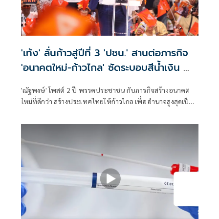
'เท้ง' ลั่นก้าวสู่ปีที่ 3 'ปชน.' สานต่อภารกิจ
'อนาคตใหม่-ก้าวไกล' ซัดระบอบสีน้ำเงิน ทำ
หลักนิติรัฐ-นิติธรรมสั่นคลอน
'ณัฐพงษ์' โพสต์ 2 ปี พรรคประชาชน กับภารกิจสร้างอนาคต
ใหม่ที่ดีกว่า สร้างประเทศไทยให้ก้าวไกล เพื่ออำนาจสูงสุดเป็น
ของประชาชน