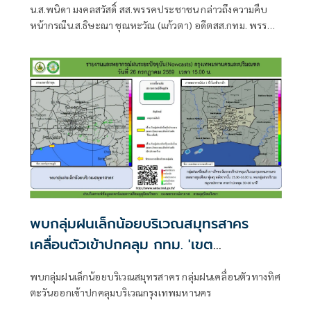
น.ส.พนิดา มงคลสวัสดิ์ สส.พรรคประชาชน กล่าวถึงความคืบ
หน้ากรณีน.ส.ธิษะณา ชุณหะวัณ (แก้วตา) อดีตสส.กทม. พรรค
ประชาชน ถูกคุกคามทางเพศ ว่า ได้มีการตั้งคณะกรรมการโดย
ไม่มีผู้ที่มีส่วนเกี่ยวข้องกับสภาชุดที่ผ่านมาขึ้นมา เพื่อเปิดพื้นที่
ให้ผู้เสียหายรู้สึกสบายใจที่สุด วางใจที่สุด และปลอดภัยที่สุด
พบกลุ่มฝนเล็กน้อยบริเวณสมุทรสาคร
เคลื่อนตัวเข้าปกคลุม กทม. 'เขต
บางขุนเทียน-ทุ่งครุ'
พบกลุ่มฝนเล็กน้อยบริเวณสมุทรสาคร กลุ่มฝนเคลื่อนตัวทางทิศ
ตะวันออกเข้าปกคลุมบริเวณกรุงเทพมหานคร