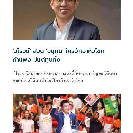
'วิโรจน์' สวน 'อนุทิน' ใครบ้าเอาหัวโขก
กำแพง มีแต่ทุบทิ้ง
'วิโรจน์' โต้นายกฯ ทันควัน! กำแพงที่กั้นความเจริญ ต่อให้หนา
สูงแค่ไหน ให้ทุบทิ้ง ไม่มีใครบ้าเอาหัวโขก