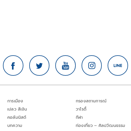
การเมือง
กรองสถานการณ์
เปลว สีเงิน
วาไรตี้
คอลัมนิสต์
กีฬา
บทความ
ท่องเที่ยว – ศิลปวัฒนธรรม