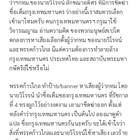
ว่าฯกทม.ของนายวิโรจน์ ลักขณาอดิศร ที่มีการขีดฆ่า
ชื่อเต็มกรุงเทพมหานคร ว่าอย่างนี้เราสมควรเลือก
เข้ามาไหมครับ คนกรุงเทพมหานครฯ กรุณาใช้
วิจารณญาณ อ่านความคิด ของพวกมนุษย์สเปโต
ตกลงการหาเสียงเลือกตั้งผู้ว่ากทม ของนายวิโรจน์
และพรรคก้าวไกล มีแต่ความต้องการทำลายล้าง
กรุงเทพมหานคร ประเทศไทย และสถาบันพระมหา
กษัตริย์ใช่หรือไม่
พรรคก้าวไกล ทำป้าย/banner หาเสียงผู้ว่ากทม โดย
นายวิโรจน์ นำชื่อเต็มของกรุงเทพมหานคร ที่รัชกาล
ที่ 4 ทรงผูกไว้อย่างงดงาม เอามาขีดฆ่าออก ตั้งแต่
หลังคำว่ากรุงเทพมหานคร เป็นต้นไป ลองมาดูคำ
แปล ชื่อกรุงเทพมหานครกันนะครับ จะได้เข้าใจว่า
สิ่งที่พรรคก้าวไกลและนายวิโรจน์ใช้หาเสียง เลวร้าย