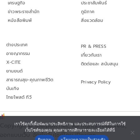
เศรษฐกิจ
ประชาสัมพันธ์
ข่าวพระราชสำนัก
ภูมิภาค
หนังสือพิมพ์
สิ่งแวดล้อม
ต่างประเทศ
PR & PRESS
อาชญากรรม
เกี่ยวกับเรา
X-CITE
ติดต่อและ สนับสนุน
ยานยนต์
สาธารณสุข-คุณภาพชีวิต
Privacy Policy
บันเทิง
ไทยโพสต์ ทีวี
Copyright© thaipost.net, All rights reserved.,
เราใช้คุกกี้เพื่อพัฒนาประสิทธิภาพ และประสบการณ์ที่ดีในการใช้
เว็บไซต์ของคุณ คุณสามารถศึกษารายละเอียดได้ที่นี่
ออกแบบเว็บ จัดทำเว็บไซต์โดย iDesign
ยินยอม
นโยบายความเป็นส่วนตัว