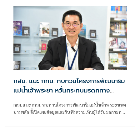
กสม. แนะ กทม. ทบทวนโครงการพัฒนาริม
แม่น้ำเจ้าพระยา หวั่นกระทบมรดกทาง
วัฒนธรรม
กสม. แนะ กทม. ทบทวนโครงการพัฒนาริมแม่น้ำเจ้าพระยาเขต
บางพลัด จี้เปิดเผยข้อมูลและรับฟังความเห็นผู้ได้รับผลกระทบ
ให้ครบถ้วน หลังประชาชนร้องเรียนไม่ทราบข้อมูล หวั่นกระทบ
มรดกทางวัฒนธรรม