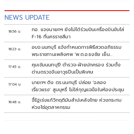
NEWS UPDATE
ทอ. แจงนายกฯ ยังไม่ได้ร่วมบินเครื่องบินขับไล่
18:56 น.
F-16 ที่นครราชสีมา
อบจ.นนทบุรี แจ้งกำหนดการพิธีสวดอภิธรรม
18:23 น.
พระราชทานเพลิงศพ 'พ.ต.อ.ธงชัย เย็น
ประเสริฐ'
คุมเข้มนนทบุรี! ตำรวจ-ฝ่ายปกครอง ร่วมตั้ง
17:45 น.
ด่านตรวจจับอาวุธปืนเป็นพิเศษ
นายกฯ ติง ตร.นนทบุรี ปล่อย 'ฉลอง
17:04 น.
เรี่ยวแรง' สูบบุหรี่ ไม่ใส่กุญแจมือในห้องประชุม
จี้รัฐเร่งแก้วิกฤติมันสำปะหลังไทย ห่วงกระทบ
16:48 น.
ห่วงโซ่อุตสาหกรรม