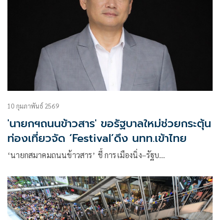
10 กุมภาพันธ์ 2569
'นายกฯถนนข้าวสาร' ขอรัฐบาลใหม่ช่วยกระตุ้น
ท่องเที่ยวจัด ‘Festival’ดึง นทท.เข้าไทย
‘นายกสมาคมถนนข้าวสาร’ ชี้ การเมืองนิ่ง–รัฐบ…