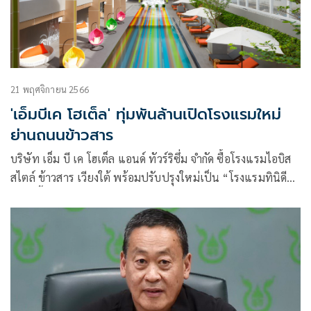
21 พฤศจิกายน 2566
'เอ็มบีเค โฮเต็ล' ทุ่มพันล้านเปิดโรงแรมใหม่
ย่านถนนข้าวสาร
บริษัท เอ็ม บี เค โฮเต็ล แอนด์ ทัวร์ริซึ่ม จำกัด ซื้อโรงแรมไอบิส
สไตล์ ข้าวสาร เวียงใต้ พร้อมปรับปรุงใหม่เป็น “โรงแรมทินิดี
เทรนดี้ กรุงเทพ ข้าวสาร” ด้วยงบประมาณรวมกว่า 1 พันล้าน
บาท นับเป็นโรงแรมแห่งที่ 7 ของ เครือ เอ็ม บี เค