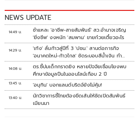
o
n
k
k
NEWS UPDATE
ชำแหละ 'อาชีพ-สายสัมพันธ์' สว.อำนาจเจริญ
14:49 น.
'ยิ่งชีพ' งงหนัก 'สมพาน' ขายก๋วยเตี๋ยวอะไร
'เท้ง' ลั่นก้าวสู่ปีที่ 3 'ปชน.' สานต่อภารกิจ
14:29 น.
'อนาคตใหม่-ก้าวไกล' ซัดระบอบสีน้ำเงิน ทำ
หลักนิติรัฐ-นิติธรรมสั่นคลอน
ตร.ชี้ปมเด็กกราดยิง หลายปัจจัยเชื่อมโยงพบ
14:08 น.
ศึกษาข้อมูลปืนในออนไลน์เกือบ 2 ปี
13:45 น.
'อนุทิน' บอกแลนด์บริดจ์ยังไม่คุ้ม!
นักวิชาการชี้ไทยต้องขีดเส้นให้ชัดเปิดสัมพันธ์
13:40 น.
เมียนมา