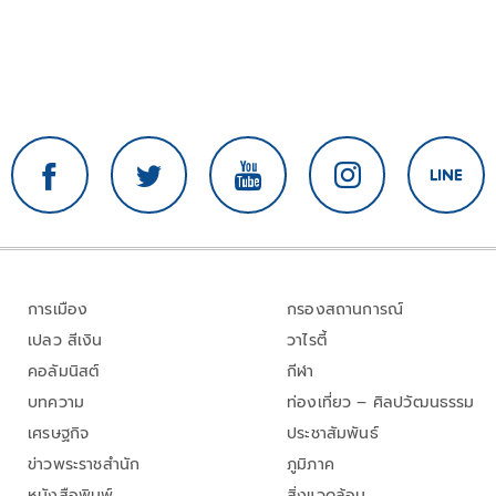
การเมือง
กรองสถานการณ์
เปลว สีเงิน
วาไรตี้
คอลัมนิสต์
กีฬา
บทความ
ท่องเที่ยว – ศิลปวัฒนธรรม
เศรษฐกิจ
ประชาสัมพันธ์
ข่าวพระราชสำนัก
ภูมิภาค
หนังสือพิมพ์
สิ่งแวดล้อม