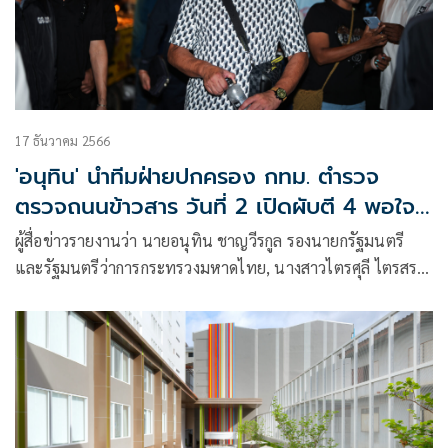
17 ธันวาคม 2566
'อนุทิน' นำทีมฝ่ายปกครอง กทม. ตำรวจ
ตรวจถนนข้าวสาร วันที่ 2 เปิดผับตี 4 พอใจ
ทุกฝ่ายให้ความร่วมมือ แง้ม หากไร้ปัญหา ไม่มี
ผู้สื่อข่าวรายงานว่า นายอนุทิน ชาญวีรกูล รองนายกรัฐมนตรี
ความวุ่นวาย อาจขยายพื้นที่โซนนิ่ง
และรัฐมนตรีว่าการกระทรวงมหาดไทย, นางสาวไตรศุลี ไตรสรณ
กุล โฆษกกระทรวงหมาดไทย, นายอรรษิษฐ์ สัมพันธรัตน์ อธิบบดี
กรมการปกครอง ร่วมด้วยเจ้าหน้าที่ฝ่ายปกครอง, ตำรวจ และ
กรุงเทพมหานคร ได้เดินทางลงพื้นที่ตรวจเยี่ยมบริเวณถนน
ข้าวสาร กรุงเทพฯ แหล่งท่องเที่ยวชื่อดัง