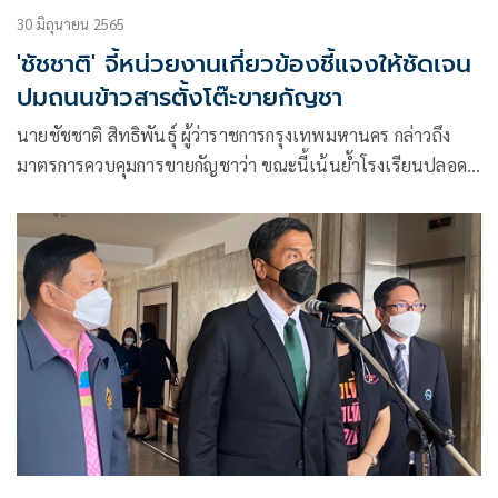
30 มิถุนายน 2565
'ชัชชาติ' จี้หน่วยงานเกี่ยวข้องชี้แจงให้ชัดเจน
ปมถนนข้าวสารตั้งโต๊ะขายกัญชา
นายชัชชาติ สิทธิพันธุ์ ผู้ว่าราชการกรุงเทพมหานคร กล่าวถึง
มาตรการควบคุมการขายกัญชาว่า ขณะนี้เน้นย้ำโรงเรียนปลอด
กัญชา ให้เทศกิจและครูดูแลหน้าโรงเรียน และมีรายงานว่า มีเด็ก
เล็กกินช็อกโกแลตใส่กัญชา แต่ไม่ได้เกี่ยวข้องกับกทม.