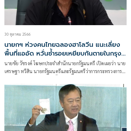
30 ตุลาคม 2566
นายกฯ ห่วงคนไทยฉลองฮาโลวีน แนะเลี่ยง
พื้นที่แออัด หวั่นซ้ำรอยเหยียบกันตายในกรุง
โซล
นายชัย วัชรงค์ โฆษกประจำสำนักนายกรัฐมนตรี เปิดเผยว่า นาย
เศรษฐา ทวีสิน นายกรัฐมนตรีและรัฐมนตรีว่าการกระทรวงการ
คลัง เป็นห่วงคนไทยในทุกพื้นที่ ในช่วงการเฉลิมฉลองเทศกาล
Halloween ทั้งนี้ เตือนคนไทยหลีกเลี่ยงการเฉลิมฉลองในสถาน
ที่แออัด