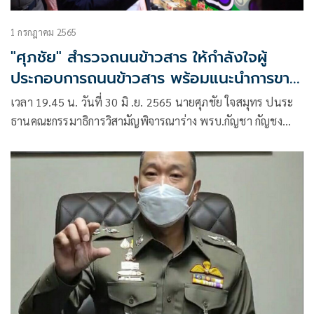
1 กรกฎาคม 2565
"ศุภชัย" สำรวจถนนข้าวสาร ให้กำลังใจผู้
ประกอบการถนนข้าวสาร พร้อมแนะนำการขาย
กัญชา ห้ามขายให้คนอายุต่ำกว่า 20 สตรีมี
เวลา 19.45 น. วันที่ 30 มิ .ย. 2565 นายศุภชัย ใจสมุทร ปนระ
ครรภ์ และหากจะขายอาหารกัญชา ต้องเขียน
ธานคณะกรรมาธิการวิสามัญพิจารณาร่าง พรบ.กัญชา กัญชง
บอกให้ชัดเจน ให้ทุกฝ่ายช่วยกัน ก่อนมี
พ.ศ….
กฎหมายออกมาควบคุม