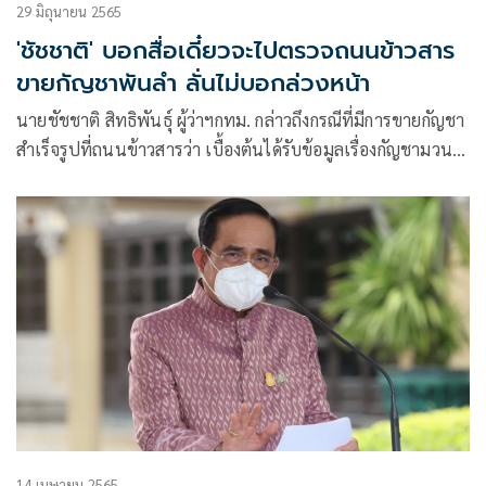
29 มิถุนายน 2565
'ชัชชาติ' บอกสื่อเดี๋ยวจะไปตรวจถนนข้าวสาร
ขายกัญชาพันลำ ลั่นไม่บอกล่วงหน้า
นายชัชชาติ สิทธิพันธุ์ ผู้ว่าฯกทม. กล่าวถึงกรณีที่มีการขายกัญชา
สำเร็จรูปที่ถนนข้าวสารว่า เบื้องต้นได้รับข้อมูลเรื่องกัญชามวน
แล้ว ซึ่งเป็นความรับผิดชอบของตำรวจด้วยเช่นกัน และจะหารือ
กับทีมที่ปรึกษา
14 เมษายน 2565