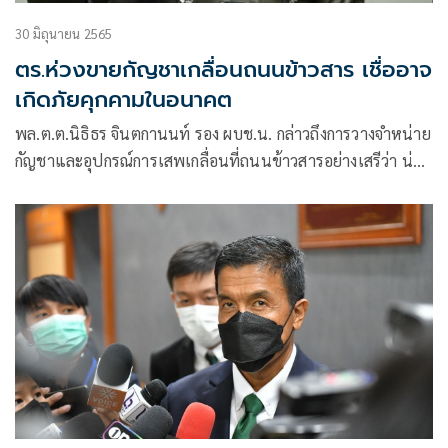
30 มิถุนายน 2565
ตร.ห่วงขายกัญชาเกลื่อนถนนข้าวสาร เชื่ออาจ
เกิดภัยคุกคามในอนาคต
พล.ต.ต.นิธิธร จินตกานนท์ รอง ผบช.น. กล่าวถึงการวางจำหน่าย
กัญชาและอุปกรณ์การเสพเกลื่อนที่ถนนข้าวสารอย่างเสรีว่า น่า
เป็นห่วงผลการเสพกัญชาเกินขนาดถึงแม้จะบอกว่ากัญชาเสพ
แล้วอารมณ์ดี