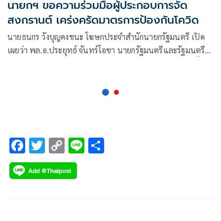
นายกฯ ขอความร่วมมือผู้ประกอบการจัด
สงกรานต์ เคร่งครัดมาตรการป้องกันโควิด
นายธนกร วังบุญคงชนะ โฆษกประจำสำนักนายกรัฐมนตรี เปิด
เผยว่า พล.อ.ประยุทธ์ จันทร์โอชา นายกรัฐมนตรีและรัฐมนตรี
ว่าการกระทรวงกลาโหม เตือนประชาชนและผู้ประกอบการตั้ง
การ์ดสูงร่วมมือปฏิบัติตามมาตรการป้องกันการแพร่ระบาดโควิด
F
T
C
Li
S
ac
wi
o
n
h
e
tt
p
e
ar
b
er
y
e
o
Li