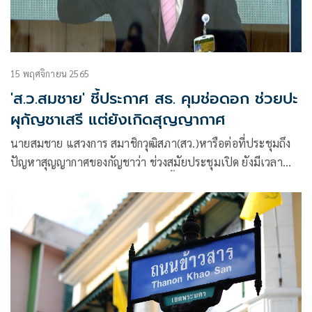
15 พฤศจิกายน 2565
'ส.ว.สมชาย' ชี้ประกาศ สธ. คุมช่อดอก ช่วยปะ
ผุกัญชาเสรี แต่ยังเกิดสุญญากาศ
นายสมชาย แสวงการ สมาชิกวุฒิสภา(สว.)หารือต่อที่ประชุมถึง
ปัญหาสุญญากาศของกัญชาว่า ช่วงสมัยประชุมเปิด ยังมีเวลา
แก้ไขปัญหาสุญญากาศกัญชา ขณะนี้เกิดปัญหา