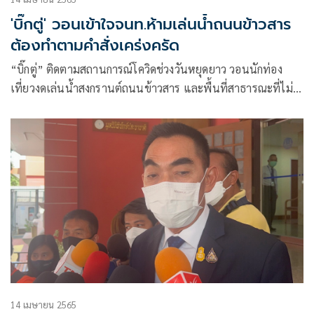
'บิ๊กตู่' วอนเข้าใจจนท.ห้ามเล่นน้ำถนนข้าวสาร
ต้องทำตามคำสั่งเคร่งครัด
“บิ๊กตู่” ติดตามสถานการณ์โควิดช่วงวันหยุดยาว วอนนักท่อง
เที่ยวงดเล่นน้ำสงกรานต์ถนนข้าวสาร และพื้นที่สาธารณะที่ไม่
ได้รับอนุญาต ย้ำผู้ประกอบการให้ความร่วมมือ พร้อมเข้าใจ
จนท.ตักเตือน
14 เมษายน 2565