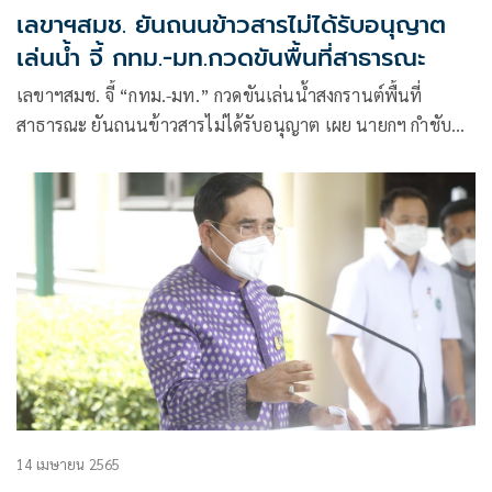
เลขาฯสมช. ยันถนนข้าวสารไม่ได้รับอนุญาต
เล่นน้ำ จี้ กทม.-มท.กวดขันพื้นที่สาธารณะ
เลขาฯสมช. จี้ “กทม.-มท.” กวดขันเล่นน้ำสงกรานต์พื้นที่
สาธารณะ ยันถนนข้าวสารไม่ได้รับอนุญาต เผย นายกฯ กำชับ
มาตรการ-แนวปฏิบัติ สังเกตอาการ หากพบผิดปกติให้ตรวจ ATK
14 เมษายน 2565