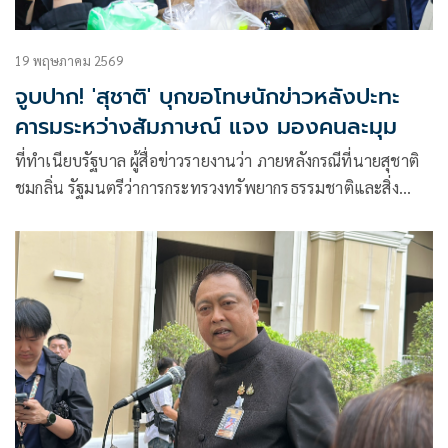
19 พฤษภาคม 2569
จูบปาก! 'สุชาติ' บุกขอโทษนักข่าวหลังปะทะ
คารมระหว่างสัมภาษณ์ แจง มองคนละมุม
ที่ทำเนียบรัฐบาล ผู้สื่อข่าวรายงานว่า ภายหลังกรณีที่นายสุชาติ
ชมกลิ่น รัฐมนตรีว่าการกระทรวงทรัพยากรธรรมชาติและสิ่ง
แวดล้อม ให้สัมภ