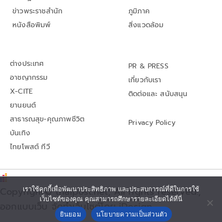
ข่าวพระราชสำนัก
ภูมิภาค
หนังสือพิมพ์
สิ่งแวดล้อม
ต่างประเทศ
PR & PRESS
อาชญากรรม
เกี่ยวกับเรา
X-CITE
ติดต่อและ สนับสนุน
ยานยนต์
สาธารณสุข-คุณภาพชีวิต
Privacy Policy
บันเทิง
ไทยโพสต์ ทีวี
Copyright© thaipost.net, All rights reserved.,
เราใช้คุกกี้เพื่อพัฒนาประสิทธิภาพ และประสบการณ์ที่ดีในการใช้
เว็บไซต์ของคุณ คุณสามารถศึกษารายละเอียดได้ที่นี่
ออกแบบเว็บ จัดทำเว็บไซต์โดย iDesign
ยินยอม
นโยบายความเป็นส่วนตัว