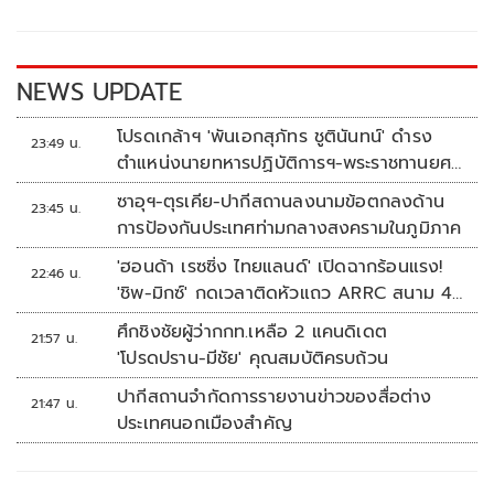
o
Li
o
n
k
k
NEWS UPDATE
โปรดเกล้าฯ 'พันเอกสุภัทร ชูตินันทน์' ดำรง
23:49 น.
ตำแหน่งนายทหารปฏิบัติการฯ-พระราชทานยศ
'พลตรี'
ซาอุฯ-ตุรเคีย-ปากีสถานลงนามข้อตกลงด้าน
23:45 น.
การป้องกันประเทศท่ามกลางสงครามในภูมิภาค
'ฮอนด้า เรซซิ่ง ไทยแลนด์' เปิดฉากร้อนแรง!
22:46 น.
'ชิพ-มิกซ์' กดเวลาติดหัวแถว ARRC สนาม 4
ที่มัลดาลิกา
ศึกชิงชัยผู้ว่ากกท.เหลือ 2 แคนดิเดต
21:57 น.
'โปรดปราน-มีชัย' คุณสมบัติครบถ้วน
ปากีสถานจำกัดการรายงานข่าวของสื่อต่าง
21:47 น.
ประเทศนอกเมืองสำคัญ