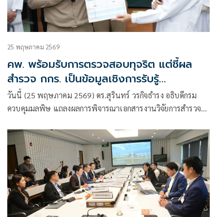
25 พฤษภาคม 2569
คพ. พร้อมรับการตรวจสอบทุจริต แต่ชี้ผล
สำรวจ กกร. เป็นข้อมูลเชิงการรับรู้
(Perception) และข้อมูลไม่รอบด้าน ไม่ควรใช้
วันนี้ (25 พฤษภาคม 2569) ดร.สุรินทร์ วรกิจธำรง อธิบดีกรม
ชี้เฉพาะหน่วยงานหรือสะท้อนภาพรวมประเทศ
ควบคุมมลพิษ แถลงผลการพิจารณาเอกสารงานวิจัยการสำรวจ
ความคิดเห็นภาคเอกชนของคณะกรรมการร่วมภาคเอกชน 3
สถาบัน (กกร.) กรณีระบุว่า กรมควบคุมมลพิษ (คพ.)