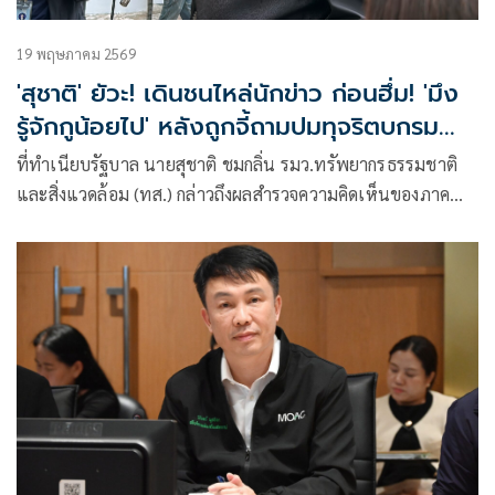
19 พฤษภาคม 2569
'สุชาติ' ยัวะ! เดินชนไหล่นักข่าว ก่อนฮึ่ม! 'มึง
รู้จักกูน้อยไป' หลังถูกจี้ถามปมทุจริตบกรม
ควบคุมมลพิษ
ที่ทำเนียบรัฐบาล นายสุชาติ ชมกลิ่น รมว.ทรัพยากรธรรมชาติ
และสิ่งแวดล้อม (ทส.) กล่าวถึงผลสำรวจความคิดเห็นของภาค
เอกชนเกี่ยวกับคว