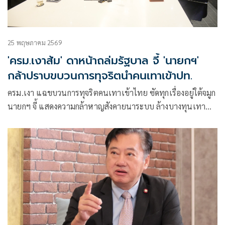
25 พฤษภาคม 2569
'ครม.เงาส้ม' ดาหน้าถล่มรัฐบาล จี้ 'นายกฯ'
กล้าปราบขบวนการทุจริตนำคนเทาเข้าปท.
ครม.เงา แฉขบวนการทุจริตคนเทาเข้าไทย ซัดทุกเรื่องอยู่ใต้จมูก
นายกฯ จี้ แสดงความกล้าหาญสังคายนาระบบ ล้างบางทุนเทา
‘โตโต้’ ปูด 23 บริษัท เข้าข่ายนอมินีทุนจีน เปรียบ ‘ไตรภาคีสี
เทา’ รวมอาชญากร-เจ้าหน้าที่รัฐ-ทุนสีเทา เผย กมธ. การ
กฎหมายเรียกหน่วยงานมาสอบสัปดาห์หน้าปมอุ้มรีดค่าไถ่คนจีน