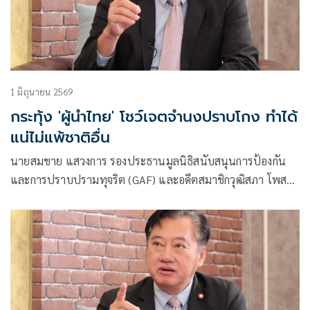
1 มิถุนายน 2569
กระทุ้ง 'ผู้นำไทย' โชว์เจตจำนงปราบโกง ทำได้
แน่ไม่แพ้ชาติอื่น
นายสมชาย แสวงการ รองประธานมูลนิธิสนับสนุนการป้องกัน
และการปราบปรามทุจริต (GAF) และอดีตสมาชิกวุฒิสภา โพสต์
ข้อความผ่านเฟซบุ๊กว่า มองจีนปราบปรามทุจริตแล้วย้อนดูตัว