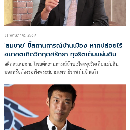
31 พฤษภาคม 2569
'สมชาย' ชี้สถานการณ์บ้านเมือง หากปล่อยไร้
อนาคตเกิดวิกฤตศรัทธา ทุจริตเต็มแผ่นดิน
อดีตสว.สมชาย โพสต์สถานการณ์บ้านเมืองทุจริตเต็มแผ่นดิน
บอกหรือต้องรอพึ่งพระสยามเทวาธิราช กันอีกแล้ว