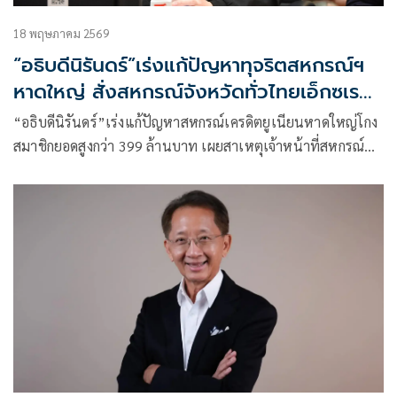
18 พฤษภาคม 2569
“อธิบดีนิรันดร์”เร่งแก้ปัญหาทุจริตสหกรณ์ฯ
หาดใหญ่ สั่งสหกรณ์จังหวัดทั่วไทยเอ็กซเรย์
สหกรณ์ที่สุ่มเสี่ยง
“อธิบดีนิรันดร์”เร่งแก้ปัญหาสหกรณ์เครดิตยูเนียนหาดใหญ่โกง
สมาชิกยอดสูงกว่า 399 ล้านบาท เผยสาเหตุเจ้าหน้าที่สหกรณ์
เปลี่ยนโค้ตในระบบไอทีสร้างบัญชีปลอมถอนเงินออกจากระบบ
พร้อมสั่งสกจ.ทั่วไทยเอ็กซเรย์สหกรณ์ที่สุ่มเสี่ยง
จากกรณีที่นายจุรี นุ่มแก้ว สมาชิกสภาผู้แทนราษฎร(ส.ส.)