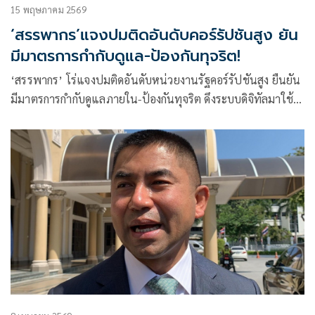
15 พฤษภาคม 2569
‘สรรพากร’แจงปมติดอันดับคอร์รัปชันสูง ยัน
มีมาตรการกำกับดูแล-ป้องกันทุจริต!
‘สรรพากร’ โร่แจงปมติดอันดับหน่วยงานรัฐคอร์รัปชันสูง ยืนยัน
มีมาตรการกำกับดูแลภายใน-ป้องกันทุจริต ดึงระบบดิจิทัลมาใช้
ลดดุลพินิจเจ้าหน้าที่ พร้อมส่งเสริมจิตสำนึกด้านคุณธรรมและ
จริยธรรมแก่บุคลากรภายในทุกระดับ