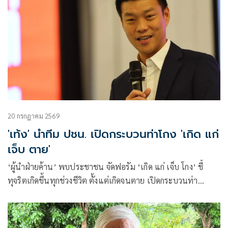
20 กรกฎาคม 2569
'เท้ง' นำทีม ปชน. เปิดกระบวนท่าโกง 'เกิด แก่
เจ็บ ตาย'
‘ผู้นำฝ่ายค้าน’ พบประชาชน จัดฟอรัม ‘เกิด แก่ เจ็บ โกง’ ชี้
ทุจริตเกิดขึ้นทุกช่วงชีวิต ตั้งแต่เกิดจนตาย เปิดกระบวนท่า
คอร์รัปชัน ทุกปีงบรั่วไหล 3 แสนล้านบาท