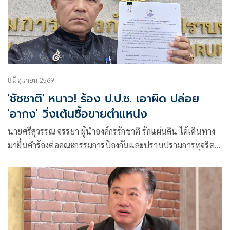
8 มิถุนายน 2569
'ชัชชาติ' หนาว! ร้อง ป.ป.ช. เอาผิด ปล่อย
'อากง' วิ่งเต้นซื้อขายตำแหน่ง
นายศรีสุวรรณ จรรยา ผู้นำองค์กรรักชาติ รักแผ่นดิน ได้เดินทาง
มายื่นคำร้องต่อคณะกรรมการป้องกันและปราบปรามการทุจริต
แห่งชาติ เพื่อขอให้ไต่สวนและวินิจฉัยเอาผิดนายชัชชาติ สิทธิ
พันธุ์