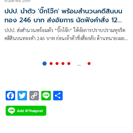
8 เมษายน 2569
ปปป. นำตัว 'บิ๊กโจ๊ก' พร้อมสำนวนคดีสินบน
ทอง 246 บาท ส่งอัยการ นัดฟังคำสั่ง 12
พ.ค.
ปปป. ส่งสำนวนพร้อมตัว “บิ๊กโจ๊ก” ให้อัยการปราบปรามทุจริต
คดีสินบนทองคำ 246 บาท ก่อนเจ้าตัวชิ่งสื่อกลับ ด้านทนายเผย
คดีควรพ่วงไปกับสำนวนในมือผู้ไต่สวนอิสระ อัยการนัดฟังคำสั่ง
12 พ.ค. ย้ำที่ไม่ให้สัมภาษณ์สื่อเพราะขั้นตอนส่วนนี้เป็นขั้นตอน
ทางกฎหมาย
...
F
T
C
Li
S
ac
wi
o
n
h
e
tt
p
e
ar
b
er
y
e