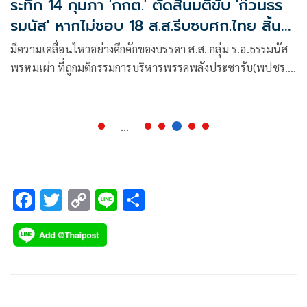
ระทึก 14 กุมภา 'กกต.' ตัดสินมติขับ 'ก๊วนธร
รมนัส' หากไม่ชอบ 18 ส.ส.รีบซบศก.ไทย สิ้น
สภาพทันที!
มีความเคลื่อนไหวอย่างคึกคักของบรรดา ส.ส. กลุ่ม ร.อ.ธรรมนัส
พรหมเผ่า ที่ถูกมติกรรมการบริหารพรรคพลังประชารับ(พปชร.)
ขับพ้นสมาชิกพรรคพปชร.
...
F
T
C
Li
S
ac
wi
o
n
h
e
tt
p
e
ar
b
er
y
e
o
Li