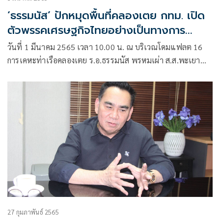
‘ธรรมนัส’ ปักหมุดพื้นที่คลองเตย กทม. เปิด
ตัวพรรคเศรษฐกิจไทยอย่างเป็นทางการ
ยืนยันไม่คิดเปลี่ยนชื่อพรรค เพราะสอดคล้อง
วันที่ 1 มีนาคม 2565 เวลา 10.00 น. ณ บริเวณโดมแฟลต 16
จุดยืนพรรค ที่เน้นพัฒนาเศรษฐกิจไทย เพื่อ
การเคหะท่าเรือคลองเตย ร.อ.ธรรมนัส พรหมเผ่า ส.ส.พะเยา
ช่วยเหลือประชาชนฐานรากของประเทศให้อยู่ดี
เขต1 พรรคเศรษฐกิจไทย
กินดี
27 กุมภาพันธ์ 2565