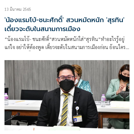
13 มีนาคม 2565
'น้องแรมโบ้-ชนะศักดิ์' สวนหมัดหนัก 'สุรทิน'
เดี๋ยวจะดับในสนามการเมือง
“น้องแรมโบ้- ชนะศักดิ์”สวนหมัดหนักใส่”สุรทิน”ทำอะไรรู้อยู่
แก่ใจ อย่าให้ต้องพูด เดี๋ยวจะดับในสนามการเมืองก่อน ย้อนใคร
กันแน่ที่แก้เกี้ยว แก้เขินเพราะไม่ได้ถูกเชิญหรือเปล่า ย้ำ”นา
ยกฯ”ให้เกียรติทุกพรรคร่วมรัฐบาลมาตลอด พร้อมรับฟังข้อเสนอ
แนะทุกฝ่าย