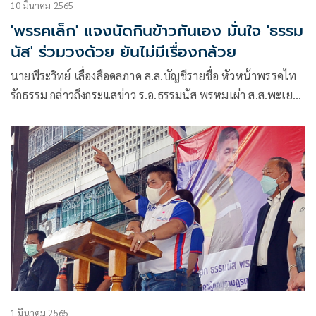
10 มีนาคม 2565
'พรรคเล็ก' แจงนัดกินข้าวกันเอง มั่นใจ 'ธรรม
นัส' ร่วมวงด้วย ยันไม่มีเรื่องกล้วย
นายพีระวิทย์ เลื่องลือดลภาค ส.ส.บัญชีรายชื่อ หัวหน้าพรรคไท
รักธรรม กล่าวถึงกระแสข่าว ร.อ.ธรรมนัส พรหมเผ่า ส.ส.พะเยา
และแกนนำพรรคเศรษฐกิจไทย นัดส.ส.พรรคเศรษฐกิจไทย
1 มีนาคม 2565