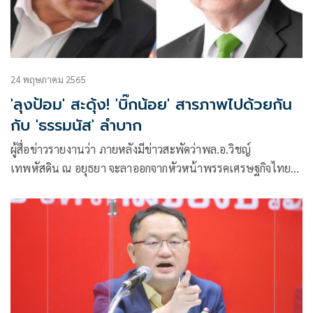
24 พฤษภาคม 2565
'ลุงป้อม' สะดุ้ง! 'บิ๊กน้อย' สารภาพไปด้วยกัน
กับ 'ธรรมนัส' ลำบาก
ผู้สื่อข่าวรายงานว่า ภายหลังมีข่าวสะพัดว่าพล.อ.วิชญ์
เทพหัสดิน ณ อยุธยา จะลาออกจากหัวหน้าพรรคเศรษฐกิจไทย
เนื่องจากมีแนวทางไม่ตรงกับ ร.อ.ธรรมนัส พรหมเผ่า ส.ส.พะเยา​
เลขาธิการพรรคเศรษฐกิจไทย เกี่ยวกับจุด