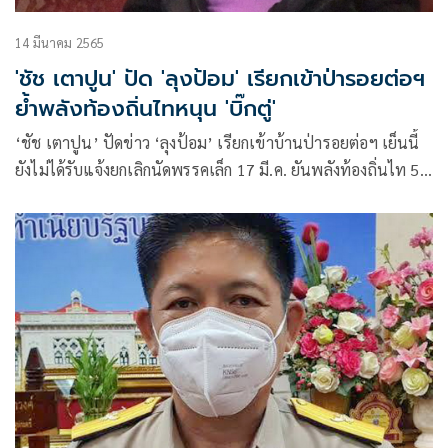
14 มีนาคม 2565
'ชัช เตาปูน' ปัด 'ลุงป้อม' เรียกเข้าป่ารอยต่อฯ
ย้ำพลังท้องถิ่นไทหนุน 'บิ๊กตู่'
‘ชัช เตาปูน’ ปัดข่าว ‘ลุงป้อม’ เรียกเข้าบ้านป่ารอยต่อฯ เย็นนี้
ยังไม่ได้รับแจ้งยกเลิกนัดพรรคเล็ก 17 มี.ค. ยันพลังท้องถิ่นไท 5
เสียง หนุน ‘บิ๊กตู่’ ปรามลูกพรรคดอดทำกิจกรรมกับ ‘ธรรมนัส’