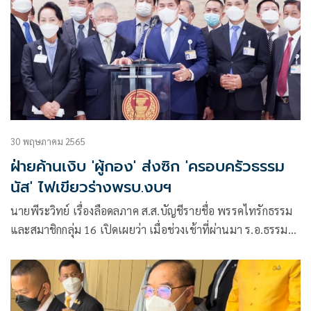
30 พฤษภาคม 2565
ฝ่ายค้านเงิบ 'ผู้กอง' ส่งซิก 'ครอบครัวธรรม
นัส' ไฟเขียวร่างพรบ.งบฯ
นายพีระวิทย์ เรื่องลือดลภาค ส.ส.บัญชีรายชื่อ พรรคไทรักธรรม
และสมาชิกกลุ่ม 16 เปิดเผยว่า เมื่อช่วงเช้าที่ผ่านมา ร.อ.ธรรม
นัส พรหมเผ่า