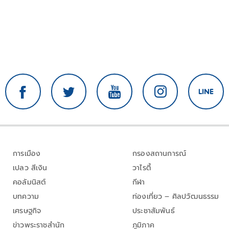
การเมือง
กรองสถานการณ์
เปลว สีเงิน
วาไรตี้
คอลัมนิสต์
กีฬา
บทความ
ท่องเที่ยว – ศิลปวัฒนธรรม
เศรษฐกิจ
ประชาสัมพันธ์
ข่าวพระราชสำนัก
ภูมิภาค