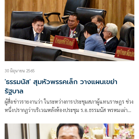
30 มิถุนายน 2565
'ธรรมนัส' สุมหัวพรรคเล็ก วางแผนเขย่า
รัฐบาล
ผู้สื่อข่าวรายงานว่า ในระหว่างการประชุมสภาผู้แทนราษฎร ช่วง
หนึ่งปรากฏว่าบริเวณหลังห้องประชุม ร.อ.ธรรมนัส พรหมเผ่า
ส.ส.พะเยา