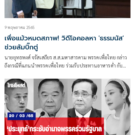
9 พฤษภาคม 2565
เพื่อแม้วหมดสภาพ! วิดีโอคอลหา 'ธรรมนัส'
ช่วยล้มบิ๊กตู่
นายยุทธพงศ์ จรัสเสถียร ส.ส.มหาสารคาม พรรคเพื่อไทย กล่าว
ถึงกรณีที่แกนนำพรรคเพื่อไทย ร่วมรับประทานอาหารค่ำ กับ
นายพิเชษฐ สถิรชวาล ส.ส.บัญชีรายชื่อ พรรคพลังประชารัฐ นา
ยมนูญ สิวาภิรมย์รัตน์ ส.ส.บัญชีรายชื่อ