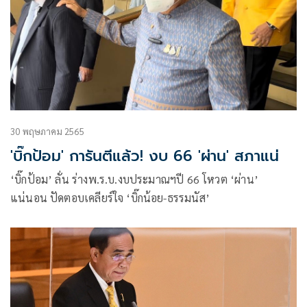
30 พฤษภาคม 2565
'บิ๊กป้อม' การันตีแล้ว! งบ 66 'ผ่าน' สภาแน่
‘บิ๊กป้อม’ ลั่น ร่างพ.ร.บ.งบประมาณฯปี 66 โหวต ‘ผ่าน’
แน่นอน ปัดตอบเคลียร์ใจ ‘บิ๊กน้อย-ธรรมนัส’