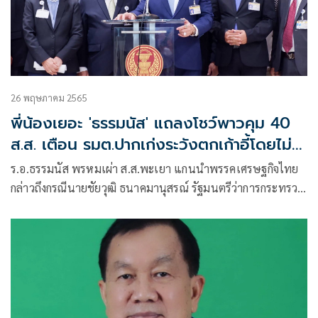
26 พฤษภาคม 2565
พี่น้องเยอะ 'ธรรมนัส' แถลงโชว์พาวคุม 40
ส.ส. เตือน รมต.ปากเก่งระวังตกเก้าอี้โดยไม่รู้
ตัว!
ร.อ.ธรรมนัส พรหมเผ่า ส.ส.พะเยา แกนนำพรรคเศรษฐกิจไทย
กล่าวถึงกรณีนายชัยวุฒิ ธนาคมานุสรณ์ รัฐมนตรีว่าการกระทรวง
ดิจิทัลเพื่อเศรษฐกิจและสังคม (ดีอีเอส) และรองหัวหน้าพรรค
ประชารัฐมั่นใจ เสียงรัฐบาล