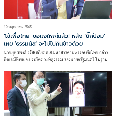
10 พฤษภาคม 2565
'โจ้เพื่อไทย' งอแงใหญ่แล้ว! หลัง 'บิ๊กป้อม'
เผย 'ธรรมนัส' จะไม่ไปกินข้าวด้วย
นายยุทธพงศ์ จรัสเสถียร ส.ส.มหาสารคามพรรคเพื่อไทย กล่าว
ถึงกรณีที่พล.อ.ประวิตร วงษ์สุวรรณ รองนายกรัฐมนตรี ในฐานะ
หัวหน้าพรรคพลังประชารัฐ ระบุว่า ได้คุยกับ ร.อ.ธรรมนัส พรหม
เผ่า ส.ส.พะเยา