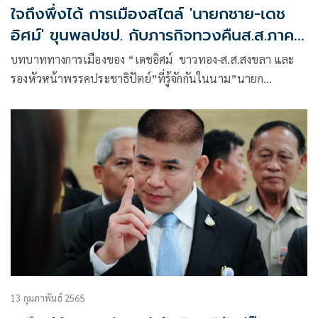
ใจถึงพึ่งได้ การเมืองสไตล์ 'นายกชาย-เดช
อิศม์' ขุนพลปชป. กับภารกิจทวงคืนส.ส.ภาค
ใต้และสายสัมพันธ์ลึก 'ธรรมนัส'
บทบาททางการเมืองของ “เดชอิศม์ ขาวทอง-ส.ส.สงขลา และ
รองหัวหน้าพรรคประชาธิปัตย์”ที่รู้จักกันในนาม”นายก
ชาย”เพราะเป็นอดีตนายกองค์การบริหารส่วนจังหวัดสงขลามา
ก่อนหน้านี้ ถูกจับตามองอย่างมากทางการเมือง หลังได้รับเลือก
จากที่ประชุมใหญ่สามัญพรรคประชาธิปัตย์(ปชป.)เมื่อ18 ธ.ค.
2564 ให้เป็นรองหัวหน้าพรรคภาคใต้ ทั้งที่เป็นส.ส.สมัยแรก
13 กุมภาพันธ์ 2565