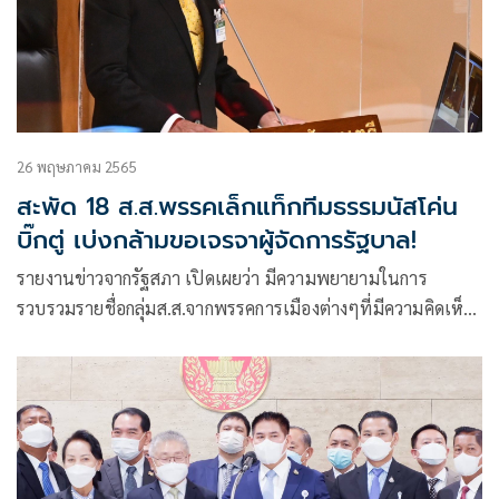
26 พฤษภาคม 2565
สะพัด 18 ส.ส.พรรคเล็กแท็กทีมธรรมนัสโค่น
บิ๊กตู่ เบ่งกล้ามขอเจรจาผู้จัดการรัฐบาล!
รายงานข่าวจากรัฐสภา เปิดเผยว่า มีความพยายามในการ
รวบรวมรายชื่อกลุ่มส.ส.จากพรรคการเมืองต่างๆที่มีความคิดเห็น
ไม่ตรงกับพล.อ.ประยุทธ์ จันทร์โอชา นายกรัฐมนตรี และมีแนว
โน้มที่จะลงมติไม่สนับสนุนไปในทิศทางเดียวกับรัฐบาล