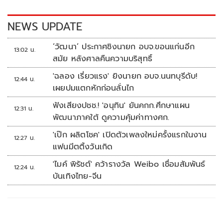
o
n
k
k
NEWS UPDATE
‘วัฒนา’ ประกาศชิงนายก อบจ.ขอนแก่นอีก
13:02 น.
สมัย หลังศาลคืนความบริสุทธิ์
'ฉลอง เรี่ยวแรง' ยิงนายก อบจ.นนทบุรีดับ!
12:44 น.
เผยปมแตกหักก่อนลั่นไก
ฟังเสียงปชช.! 'อนุทิน' ยันคกก.ศึกษาแผน
12:31 น.
พัฒนาภาคใต้ ดูความคุ้มค่าทางศก.
'เป๊ก ผลิตโชค' เปิดตัวเพลงใหม่ครั้งแรกในงาน
12:27 น.
แฟนมีตติ้งวันเกิด
'ไมค์ พิรัชต์' คว้ารางวัล Weibo เชื่อมสัมพันธ์
12:24 น.
บันเทิงไทย-จีน