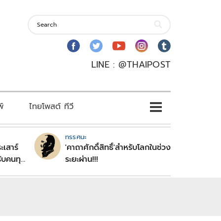
LINE : @THAIPOST
พ์
ไทยโพสต์ ทีวี
ทรรศนะ
ะเสาร์
'คาถาศักดิ์สิทธิ์'สำหรับโลกในช่วง
ับคนทุก
ระยะผ่าน!!!