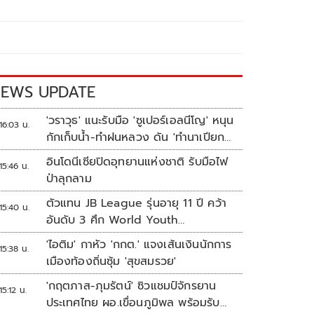
EWS UPDATE
'วราวุธ' แนะรับมือ 'ซูเปอร์เอลนีโญ' หนุน
16:03 น.
กักเก็บน้ำ-ทำฝนหลวง ดัน 'ทำนาเปียก
สลับแห้ง'
อินโดนีเซียปิดอุทยานแห่งชาติ รับมือไฟ
15:46 น.
ป่าลุกลาม
ตัวแทน JB League รุ่นอายุ 11 ปี คว้า
15:40 น.
อันดับ 3 ศึก World Youth
Championship 2026 ที่สิงคโปร์
'ไอติม' กาหัว 'กกต.' แจงเส้นเงินนักการ
15:38 น.
เมืองท้องถิ่นซุ้ม 'สุขสมรวย'
'กฤตภาส-ภุมรัตน์' ซิวแชมป์จักรยาน
15:12 น.
ประเทศไทย ผอ.เขื่อนภูมิพล พร้อมรับ