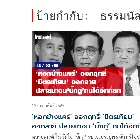
ป้ายกำกับ :
ธรรมนั
13 กุมภาพันธ์ 2565
‘หอกข้างแคร่’ ออกฤทธิ์ ‘มิตรเทียม’
ออกลาย ปลายเทอม ‘บิ๊กตู่’ ทนได้อีกกี่
ยก
หลายคนชักไม่มั่นใจ ‘บิ๊กตู่’ พล.อ.ประยุทธ์ จันทร์โอ