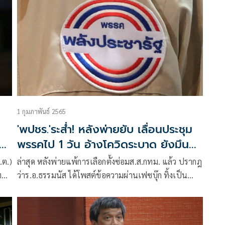
1 กุมภาพันธ์ 2565
'พปชร.'ระส่ำ! หลังพ่ายยับ เลื่อนประชุม
พรรคไป 1 วัน อ้างโควิดระบาด ยังมึนกับ
'ธรรมนัส'
.ต.)
ล่าสุด หลังพ่ายแพ้การเลือกตั้งซ่อมส.ส.กทม. แล้ว ปรากฎ
เทพ
ว่าร.อ.ธรรมนัส ได้โพสต์ข้อความผ่านเฟซบุ๊ก ทิ้งเป็น
ปริศนา ว่า “ the enemy of my enemy is my friend”
ศัตรูของศัตรูคือมิตร ทำให้ ส.ส.พรรคพลังประขารัฐเกิด
การวิพากษ์วิจารณ์ถึงกรณีดังกล่าวอย่างมาก