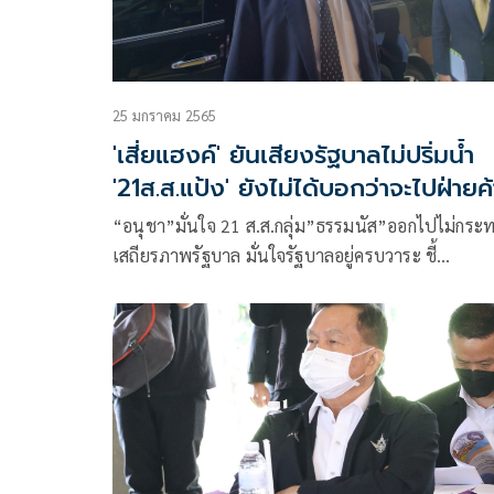
25 มกราคม 2565
'เสี่ยแฮงค์' ยันเสียงรัฐบาลไม่ปริ่มน้ำ
'21ส.ส.แป้ง' ยังไม่ได้บอกว่าจะไปฝ่ายค
“อนุชา”มั่นใจ 21 ส.ส.กลุ่ม”ธรรมนัส”ออกไปไม่กระ
เสถียรภาพรัฐบาล มั่นใจรัฐบาลอยู่ครบวาระ ชี้
กก.บห.สามารถทบทวนมติใหม่ได้ หากยังไม่ยื่นกกต.
ที่”วิษณุ”ชี้ทางไว้ รอ”บิ๊กป้อม”หารักษาการเลขาฯพ
ก่อนเลือกตัวจริง ปัดกลุ่มสามมิตร ถึงคิวเลขาฯพรรค ลั
ไม่มีกลุ่มสามมิตรแล้ว