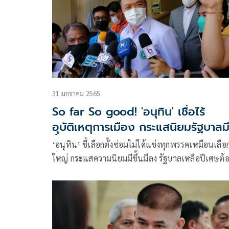
31 มกราคม 2565
So far So good! 'อนุทิน' เชื่อไร้
อุบัติเหตุการเมือง กระแสนิยมรัฐบาลม
ขึ้นมีลง
‘อนุทิน’ ชี้เลือกตั้งซ่อมไม่ได้แข่งทุกพรรคเหมือนเลือก
ใหญ่ กระแสความนิยมมีขึ้นมีลง รัฐบาลเหลือปีเศษต้
เร่งงานค้าง เชื่อไม่ได้อุบัติเหตุการเมือง ตีมึนโพสต์ ‘
รมนัส’ อ้างมีแต่มิตร ไร้ศัตรู