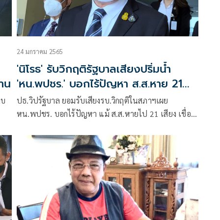
24 มกราคม 2565
'นิโรธ' รับวิกฤติรัฐบาลเสียงปริ่มน้ำ
้าน
'หน.พปชร.' บอกไร้ปัญหา ส.ส.หาย 21
เสียง
ทบ
ปธ.วิปรัฐบาล ยอมรับเสียงรบ.วิกฤติในสภาฯเผย
หน.พปชร. บอกไร้ปัญหา แม้ ส.ส.หายไป 21 เสียง เชื่อ
ตาม
สัจจะ “ธรรมนัส” ยังสนับสนุนรัฐบาล ลั่นเสียงส.ส.พรรค
รรค
ร่วมหัวใจสำคัญปช.สภาฯ
่น