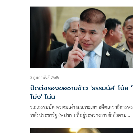
ฟังการสัมภาษณ์ของพลเอกประยุทธ์ จันทร์โอชา นา
รัฐมนตรี ในวันทหารผ่านศึก
3 กุมภาพันธ์ 2565
ปัดต่อรองขอชามข้าว 'ธรรมนัส' โบ้ย 'ไ
โม่ง' โน่น
ร.อ.ธรรมนัส พรหมเผ่า ส.ส.พะเยา อดีตเลขาธิการพรรค
พลังประชารัฐ (พปชร.) ที่อยู่ระหว่างการกักตัวตาม
มาตรการป้องกันโควิด-19 ที่ภูเก็ต