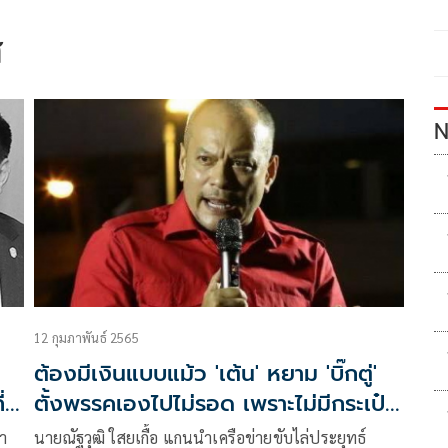
ส
N
12 กุมภาพันธ์ 2565
ต้องมีเงินแบบแม้ว 'เต้น' หยาม 'บิ๊กตู่'
ตั้งพรรคเองไปไม่รอด เพราะไม่มีกระเป๋า
ให้ควัก
ชา
นายณัฐวุฒิ ใสยเกื้อ แกนนำเครือข่ายขับไล่ประยุทธ์