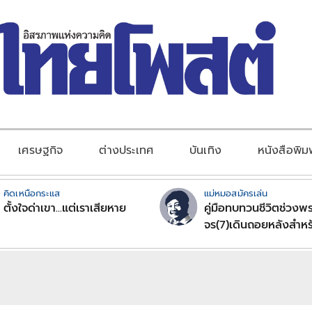
เศรษฐกิจ
ต่างประเทศ
บันเทิง
หนังสือพิม
คิดเหนือกระแส
แม่หมอสมัครเล่น
ตั้งใจด่าเขา...แต่เราเสียหาย
คู่มือทบทวนชีวิตช่วงพร
จร(7)เดินถอยหลังสำหร
ลัคนาราศีตอนที่2