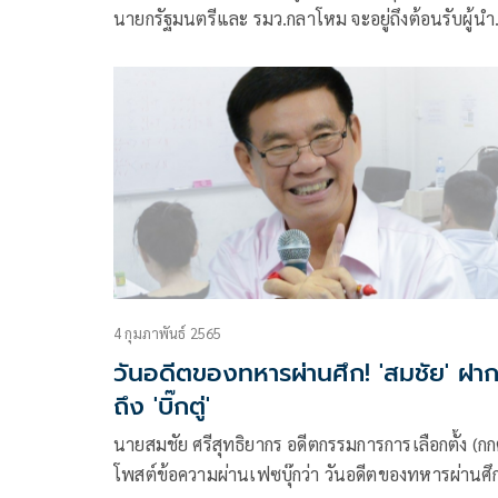
นายกรัฐมนตรีและ รมว.กลาโหม จะอยู่ถึงต้อนรับผู้นำ
ประเทศ ในฐานะเจ้าภาพจัดการประชุมกรอบความร่ว
มือทางเศรษฐกิจในภูมิภาคเอเชีย-แปซิฟิก (เอเปก) 
เดือนพฤศจิกายนนี้หรือไม่
4 กุมภาพันธ์ 2565
วันอดีตของทหารผ่านศึก! 'สมชัย' ฝา
ถึง 'บิ๊กตู่'
นายสมชัย ศรีสุทธิยากร อดีตกรรมการการเลือกตั้ง (กก
โพสต์ข้อความผ่านเฟซบุ๊กว่า วันอดีตของทหารผ่านศึ