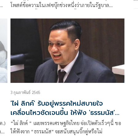
โพสต์ข้อความในเฟซบุ๊กช่วงหนึ่งว่าภายในรัฐบาล
ม
ประยุทธ์วันนี้มีความขัดแย้งเกิดขึ้นจริง และคู่ขัดแย้ง
ตอน
3 กุมภาพันธ์ 2565
ก
'ไผ่ ลิกค์' รับอยู่พรรคใหม่สบายใจ
เคลื่อนไหวชัดเจนขึ้น ให้ฟัง 'ธรรมนัส'
หนุนบิ๊กตู่หรือไม่
ต.)
“ไผ่ ลิกค์ ” เผยพรรคเศรษฐกิจไทย จ่อเปิดตัวเร็วๆนี้ ขอ
ก
ให้ฟังจาก “ธรรมนัส” จะสนับสนุนบิ๊กตู่หรือไม่