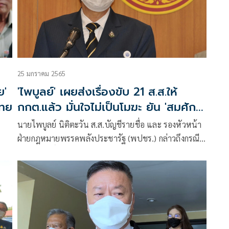
25 มกราคม 2565
ย'
'ไพบูลย์' เผยส่งเรื่องขับ 21 ส.ส.ให้
ไทย
กกต.แล้ว มั่นใจไม่เป็นโมฆะ ยัน 'สมศักดิ์'
ร่วมประชุมด้วย
นายไพบูลย์ นิติตะวัน ส.ส.บัญชีรายชื่อ และ รองหัวหน้า
ฝ่ายกฎหมายพรรคพลังประชารัฐ (พปชร.) กล่าวถึงกรณี
มัคร
นายสมศักดิ์ พันธ์เกษม ส.ส.นครราชสีมา ยื่นคำร้องถึงหัว
นาย
หน้าพรรคพปชร .ให้ทบทวนขับ 21