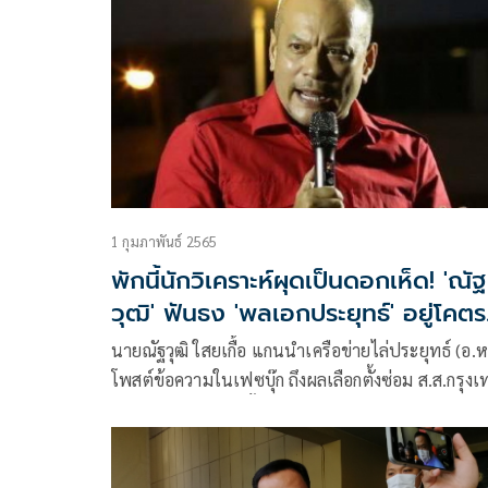
1 กุมภาพันธ์ 2565
พักนี้นักวิเคราะห์ผุดเป็นดอกเห็ด! 'ณัฐ
วุฒิ' ฟันธง 'พลเอกประยุทธ์' อยู่โคตร
ยาก
นายณัฐวุฒิ ใสยเกื้อ แกนนำเครือข่ายไล่ประยุทธ์ (อ.ห
โพสต์ข้อความในเฟซบุ๊ก ถึงผลเลือกตั้งซ่อม ส.ส.กรุง
เขต ว่าผลการเลือกตั้งซ่อมเขตจตุจักร-หลักสี่