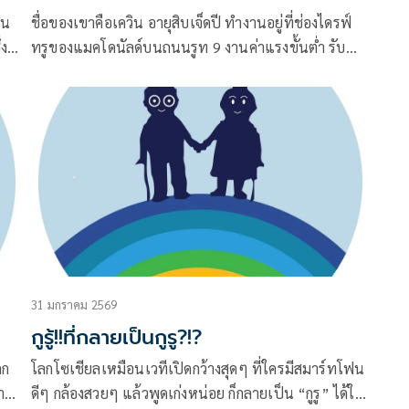
ีน
ชื่อของเขาคือเควิน อายุสิบเจ็ดปี ทำงานอยู่ที่ช่องไดรฟ์
่ง
ทรูของแมคโดนัลด์บนถนนรูท 9 งานค่าแรงขั้นต่ำ รับ
คืน
ออร์เดอร์ ส่งถุงอาหาร เช็ดเคาน์เตอร์ในช่วงที่ลูกค้า
ยด์
บางตา
ิง
31 มกราคม 2569
กูรู้!!ที่กลายเป็นกูรู?!?
ูก
โลกโซเชียลเหมือนเวทีเปิดกว้างสุดๆ ที่ใครมีสมาร์ทโฟน
าก
ดีๆ กล้องสวยๆ แล้วพูดเก่งหน่อย ก็กลายเป็น “กูรู” ได้ใน