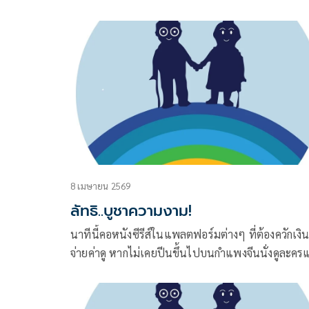
ค่อยสบาย อยากได้อะไรเบาๆ แต่ยังอิ่มท้องและดีต่อล
เครื่องดื่มอุ่นๆ สักแก้วอาจเป็นคำตอบที่ดีที่สุด และถ้า
เครื่องดื่มแก้วนั้นทำจาก “ถั่วลูกไก่” ที่หลายคนรู้จักในช
ถั่วชิกพี ก็ยิ่งน่าสนใจขึ้นไปอีก
8 เมษายน 2569
ลัทธิ..บูชาความงาม!
นาทีนี้คอหนังซีรีส์ในแพลตฟอร์มต่างๆ ที่ต้องควักเงิ
จ่ายค่าดู หากไม่เคยปีนขึ้นไปบนกำแพงจีนนั่งดูละค
พีเรียดเรื่อง “ล่าหยก” ก็ถือว่า out ไม่ใช่แฟนคลับซีรีส
หรือก็น่าจะอายุไม่ถึงเกณฑ์ที่เรียกว่า วัยเกษียณ