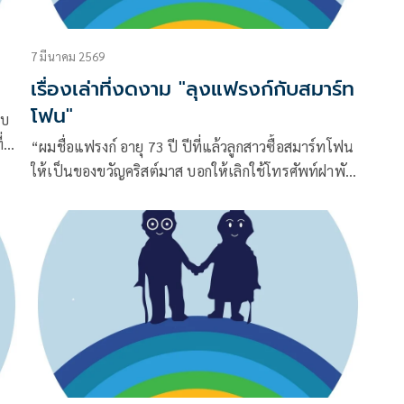
7 มีนาคม 2569
เรื่องเล่าที่งดงาม "ลุงแฟรงก์กับสมาร์ท
โฟน"
บบ
่ดู
“ผมชื่อแฟรงก์ อายุ 73 ปี ปีที่แล้วลูกสาวซื้อสมาร์ทโฟน
าจะ
ให้เป็นของขวัญคริสต์มาส บอกให้เลิกใช้โทรศัพท์ฝาพับ
กไม่
เสียที”
วัน
ผมไม่ได้อยากได้มัน ใช้แค่โทร.ออกเหมือนเครื่องเก่า จน
วันหนึ่งเผลอเปิดแอปชุมชนชื่อ Nextdoor และเกือบลบ
ทิ้ง กระทั่งเห็นโพสต์หนึ่งถามว่า “มีใครรู้วิธีปะถุงเท้าไหม
คะ? ถุงเท้าคุณปู่จากสงครามโลกครั้งที่สองกำลังเป็นรู แต่
ฉันอยากเก็บมันไว้”