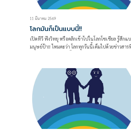
11 มีนาคม 2569
โลกมันก็เป็นแบบนี้!!
เปิดทีวี ฟังวิทยุ หรือคลิกเข้าไปในโลกโซเชียล รู้สึกแ
มนุษย์ป้า!! ไหมคะว่า โลกทุกวันนี้เต็มไปด้วยข่าวสารที
เหมือนจะหนักหน่วงขึ้นทุกวัน วุ่นวายปั่นป่วนเกินกว่
รับไหว ใจรู้สึกเบื่อหน่าย เหนื่อยล้า และกังวลอย่างบอ
ถูก และบางคนคงถึงขั้นอยากจะตะโกนบอกว่า “โลกทุก
นี้มันช่างไม่น่าอยู่เอาเสียเลย”