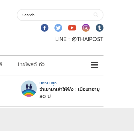
LINE : @THAIPOST
พ์
ไทยโพสต์ ทีวี
มองมุมสูง
จำเขามาเล่าให้ฟัง : เมื่อเราอายุ
80 ปี