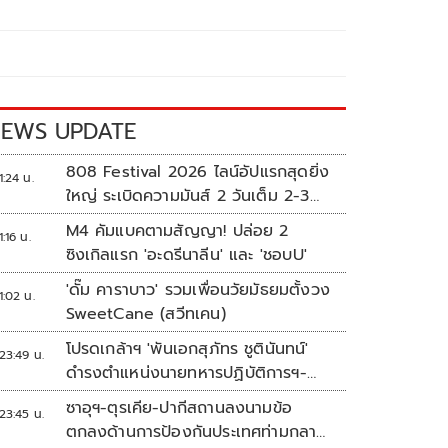
EWS UPDATE
808 Festival 2026 ไลน์อัปแรกสุดยิ่ง
1:24 น.
ใหญ่ ระเบิดความมันส์ 2 วันเต็ม 2-3
ต.ค.นี้
M4 คัมแบคตามสัญญา! ปล่อย 2
1:16 น.
ซิงเกิลแรก 'อะดรีนาลีน' และ 'ชอบU'
'ดั๊ม คาราบาว' รวมเพื่อนวัยมัธยมตั้งวง
1:02 น.
SweetCane (สวีทเคน)
โปรดเกล้าฯ 'พันเอกสุภัทร ชูตินันทน์'
23:49 น.
ดำรงตำแหน่งนายทหารปฏิบัติการฯ-
พระราชทานยศ 'พลตรี'
ซาอุฯ-ตุรเคีย-ปากีสถานลงนามข้อ
23:45 น.
ตกลงด้านการป้องกันประเทศท่ามกลาง