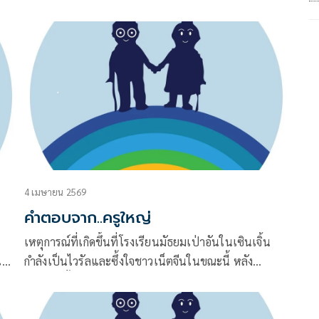
ำไส้
หนึ่งก่อน จากนั้นเวลากินข้าวเสร็จก็จะต้องลุกไปล้างจาน
ทันที ก่อนที่จะทำอะไรอย่างอื่นต่อไป
ื่อ
4 เมษายน 2569
คำตอบจาก..ครูใหญ่
น
เหตุการณ์ที่เกิดขึ้นที่โรงเรียนมัธยมเป่าอันในเซินเจิ้น
รแนว
กำลังเป็นไวรัลและซึ้งใจชาวเน็ตจีนในขณะนี้ หลัง
์
นักเรียนชั้น ม.6 ที่กำลังเครียดกับการเตรียมสอบเข้า
มหาวิทยาลัย (เกาเข่า) เขียนจดหมายร้องเรียนขอให้
โรงเรียน “รื้อรังนก” เพราะเสียงนกร้องรบกวนสมาธิ แต่