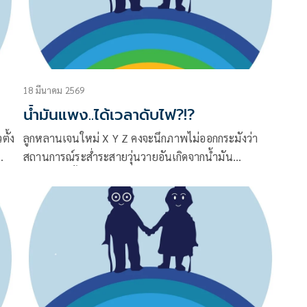
18 มีนาคม 2569
น้ำมันแพง..ได้เวลาดับไฟ?!?
ตั้ง
ลูกหลานเจนใหม่ X Y Z คงจะนึกภาพไม่ออกกระมังว่า
สถานการณ์ระส่ำระสายวุ่นวายอันเกิดจากน้ำมัน
บบ
ขาดแคลนนั้น มันเป็นอย่างไร แต่มนุษย์ลุงป้าน้าอา
เจอะเจอกันมาแล้วหลายครั้งนะ