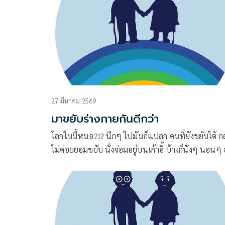
27 มีนาคม 2569
มาขยับร่างกายกันดีกว่า
โลกใบนี้หนอ?!? นึกๆ ไปมันก็แปลก คนที่ยังขยับได้ ก
ไม่ค่อยยอมขยับ นั่งจ่อมอยู่บนเก้าอี้ บ้างก็นั่งๆ นอนๆ อ
บนเตียง ไถมือถือ ดูทีวี ฟังวิทยุ อ่านหนังสือ ส่วนคนที่
ขยับไม่ได้ ประมาณว่า ป่วยติดเตียง หรือว่าเดี้ยงโดย
เหตุผลอันใดก็ตาม ก็อยากจะขยับขาขึ้นมาเดินเหลือเก