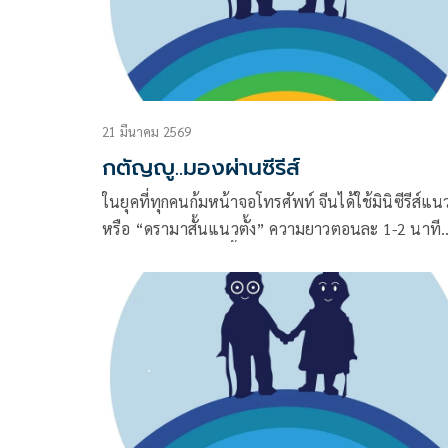
21 มีนาคม 2569
กตัญญู..มองผ่านซีรีส์
ในยุคที่ทุกคนก้มหน้าจอโทรศัพท์ จีนได้ใช้มินิซีรีส์แนว
หรือ “ดรามาสั้นแนวตั้ง” ความยาวตอนละ 1-2 นาที
เป็นอาวุธลับในการฟื้นฟูค่านิยมกตัญญู อย่างเป็นระ