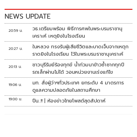
o
n
k
k
NEWS UPDATE
วธ.เตรียมพร้อม พิธีการศพในพระบรมราชานุ
20:59 น.
เคราะห์ เหตุยิงในโรงเรียน
ในหลวง ทรงรับผู้เสียชีวิตและบาดเจ็บจากเหตุก
20:27 น.
ราดยิงในโรงเรียน ไว้ในพระบรมราชานุเคราะห์
ชาวบุรีรัมย์ร้องทุกข์ น้ำท่วมนาข้าวซ้ำซากทุกปี
20:13 น.
รถเล็กผ่านไม่ได้ วอนหน่วยงานเร่งแก้ไข
มท. สั่งผู้ว่าฯทั่วประเทศ ยกระดับ 4 มาตรการ
19:06 น.
ดูแลความปลอดภัยในสถานศึกษา
19:00 น.
ปืน..!! | ห้องข่าวไทยโพสต์สุดสัปดาห์