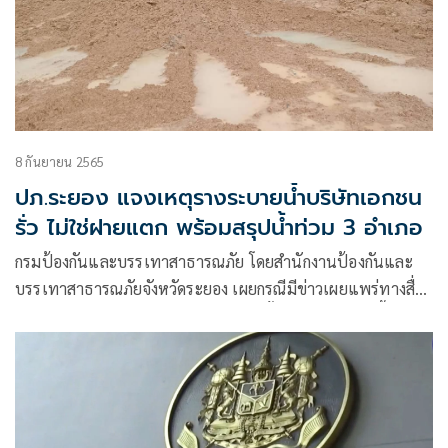
8 กันยายน 2565
ปภ.ระยอง แจงเหตุรางระบายน้ำบริษัทเอกชน
รั่ว ไม่ใช่ฝายแตก พร้อมสรุปน้ำท่วม 3 อำเภอ
กรมป้องกันและบรรเทาสาธารณภัย โดยสำนักงานป้องกันและ
บรรเทาสาธารณภัยจังหวัดระยอง เผยกรณีมีข่าวเผยแพร่ทางสื่อ
โซเชียลมีเดีย ว่า มีเขื่อน ฝาย หรือผนังกั้นน้ำเกิดแตกในพื้นที่หมู่
ที่ 8 ตำบลมาบข่า อำเภอนิคมพัฒนา เมื่อวันที่ 6 ก.ย. 65 เวลา
16.30 น.