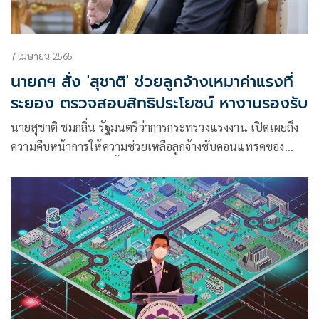
7 เมษายน 2565
นายกฯ สั่ง 'สุชาติ' ช่วยลูกจ้างเหมาค่าแรงที่
ระยอง ตรวจสอบสิทธิประโยชน์ หางานรองรับ
นายสุชาติ ชมกลิ่น รัฐมนตรีว่าการกระทรวงแรงงาน เปิดเผยถึง
ความคืบหน้าการให้ความช่วยเหลือลูกจ้างซับคอนแทรคของ
โรงงานดังย่านอมตะซิตี้ จังหวัดระยองว่า ท่าน พล.อ.ประยุทธ์
จันทร์โอชา นายกรัฐมนตรีและรัฐมนตรีว่าการกระทรวงกลาโหม
ได้ติดตามสถานการณ์และห่วงใยพี่น้องผู้ใช้แรงงานจากกรณีดัง
กล่าว