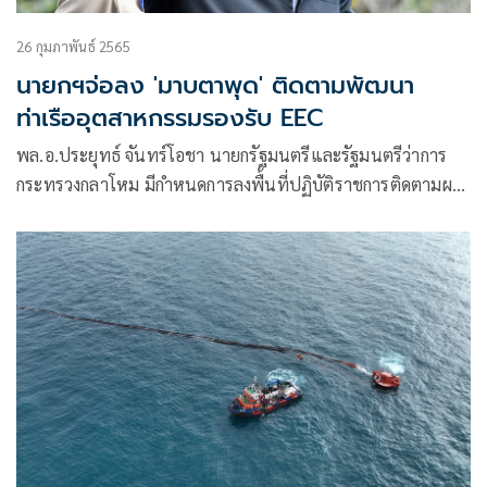
26 กุมภาพันธ์ 2565
นายกฯจ่อลง 'มาบตาพุด' ติดตามพัฒนา
ท่าเรืออุตสาหกรรมรองรับ EEC
พล.อ.ประยุทธ์ จันทร์โอชา นายกรัฐมนตรีและรัฐมนตรีว่าการ
กระทรวงกลาโหม มีกำหนดการลงพื้นที่ปฏิบัติราชการติดตามผล
การดำเนินงานให้เ