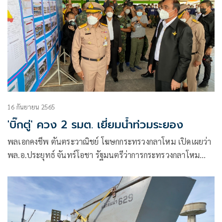
16 กันยายน 2565
'บิ๊กตู่' ควง 2 รมต. เยี่ยมน้ำท่วมระยอง
พลเอกคงชีพ ตันตระวาณิชย์ โฆษกกระทรวงกลาโหม เปิดเผยว่า
พล.อ.ประยุทธ์ จันทร์โอชา รัฐมนตรีว่าการกระทรวงกลาโหม
พร้อม รมว.แรงงาน และรมช.สาธารณสุข ในนามรัฐบาลได้เดิน
ทางลงพื้นที่จังหวัดระยอง