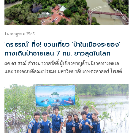
14 กรกฎาคม 2565
'ดร.ธรณ์' ทึ่ง! ชวนเที่ยว 'ป่าในเมืองระยอง'
ทางเดินป่าชายเลน 7 กม. ยาวสุดในโลก
ผศ.ดร.ธรณ์ ธำรงนาวาสวัสดิ์ ผู้เชี่ยวชาญด้านนิเวศทางทะเล
และ รองคณบดีคณะประมง มหาวิทยาลัยเกษตรศาสตร์ โพสต์
ภาพป่าชายเลน จังหวัดระยอง พร้อมระบุข้อความว่า เพื่อนธรณ์รู้
ไหมครับ เมืองระยองมีทางเดินในป่าชายเลน mangrove
boardwalk ที่อาจจะยาวสุดในโลก