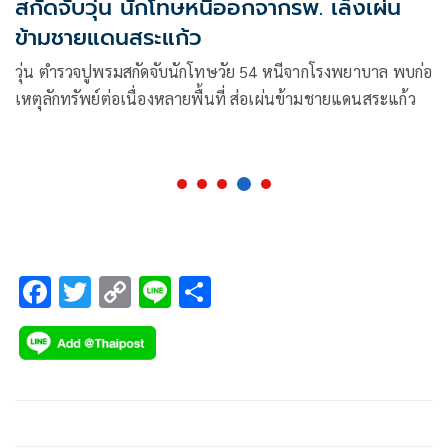
สกัดจับวุ่น นักโทษหนีออกจากรพ. เล็งเผ่น
ข้ามชายแดนสระแก้ว
วุ่น ตำรวจปูพรมสกัดจับนักโทษวัย 54 หนีจากโรงพยาบาล พบก่อ
เหตุลักทรัพย์ต่อเนื่องหลายพื้นที่ ส่อเผ่นข้ามชายแดนสระแก้ว
F
T
C
Li
S
ac
wi
o
n
h
e
tt
p
e
ar
b
er
y
e
o
Li