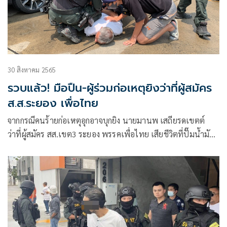
30 สิงหาคม 2565
รวบแล้ว! มือปืน-ผู้ร่วมก่อเหตุยิงว่าที่ผู้สมัคร
ส.ส.ระยอง เพื่อไทย
จากกรณีคนร้ายก่อเหตุอุกอาจบุกยิง นายมานพ เสถียรดเขตต์
ว่าที่ผู้สมัคร สส.เขต3 ระยอง พรรคเพื่อไทย เสียชีวิตที่ปั๊มน้ำมัน
ช.อำนวยทรัพย์ปิโตเลี่ยม เลขที่ 111 ม.4 ต.บ้านค่าย อ.บ้านค่าย
จ.ระยอง ต่อหน้าภรรยา เหตุเกิดวันที่ 15 ส.ค.ที่ผ่าน