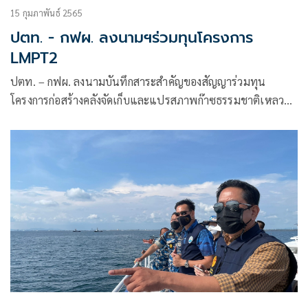
15 กุมภาพันธ์ 2565
ปตท. - กฟผ. ลงนามฯร่วมทุนโครงการ
LMPT2
ปตท. – กฟผ. ลงนามบันทึกสาระสำคัญของสัญญาร่วมทุน
โครงการก่อสร้างคลังจัดเก็บและแปรสภาพก๊าซธรรมชาติเหลว
(LNG Receiving Terminal) แห่งที่ 2 ต.หนองแฟบ จ.ระยอง
สร้างความมั่นคงทางพลังงานของประเทศในระยะยาว ดันไทย
เป็นศูนย์กลางซื้อขายก๊าซธรรมชาติเหลวในอาเซียน