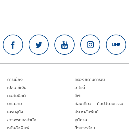
การเมือง
กรองสถานการณ์
เปลว สีเงิน
วาไรตี้
คอลัมนิสต์
กีฬา
บทความ
ท่องเที่ยว – ศิลปวัฒนธรรม
เศรษฐกิจ
ประชาสัมพันธ์
ข่าวพระราชสำนัก
ภูมิภาค
หนังสือพิมพ์
สิ่งแวดล้อม