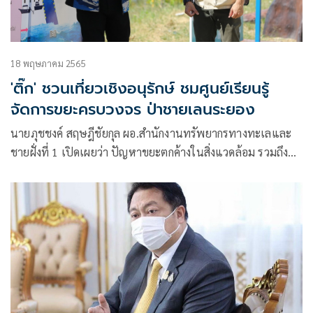
18 พฤษภาคม 2565
'ติ๊ก' ชวนเที่ยวเชิงอนุรักษ์ ชมศูนย์เรียนรู้
จัดการขยะครบวงจร ป่าชายเลนระยอง
นายภุชชงค์ สฤษฎีชัยกุล ผอ.สํานักงานทรัพยากรทางทะเลและ
ชายฝั่งที่ 1 เปิดเผยว่า ปัญหาขยะตกค้างในสิ่งแวดล้อม รวมถึง
การจัดการขยะทะเลกลายเป็นกระแสสังคมและหลายองค์กรต่าง
ให้ความสำคัญและพยายามบูรณาการร่วมกันเพื่อการจัดการอย่าง
เป็นระบบและครบวงจร