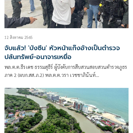
12 สิงหาคม 2565
จับแล้ว! 'บังซีน' หัวหน้าแก๊งอ้างเป็นตำรวจ
ปล้นทรัพย์-อนาจารเหยื่อ
พล.ต.ต.ธีรเดช ธรรมสุธีร์ ผู้บังคับการสืบสวนสอบสวนตำรวจภูธร
ภาค 2 (ผบก.สส.ภ.2) พล.ต.ต.วรา เวชชาภินันท์
ผบก.ภ.จว.ระยอง พ.ต.อ.สหัส ใจเย็น รอง ผบก.สส.บช.ภ.2
พ.ต.อ.จักราวุธ คล้ายนิล ผกก.สืบสวน ภ.จว.ระยอง