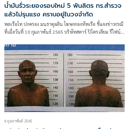
น้ำมันรั่วระยองรอบใหม่ 5 พันลิตร ทร.สำรวจ
แล้วไม่รุนแรง คราบอยู่ในวงจำกัด
พลเรือโท ปกครอง มนธาตุผลิน โฆษกกองทัพเรือ ชี้แจงข่าวกรณี
ที่เมื่อวันที่ 10 กุมภาพันธ์ 2565 บริษัทสตาร์ ปิโตรเลียม รีไฟน์
นิ่ง จำกัด(มหาชน) หรือ SPRCได้ประกาศภาวะฉุกเฉินน้ำมันรั่ว
ไหล Tier 1 (ภาวะน้ำมันรั่วไหลขนาดเล็ก ไม่เกิน 20 ตัน)
6 กุมภาพันธ์ 2565