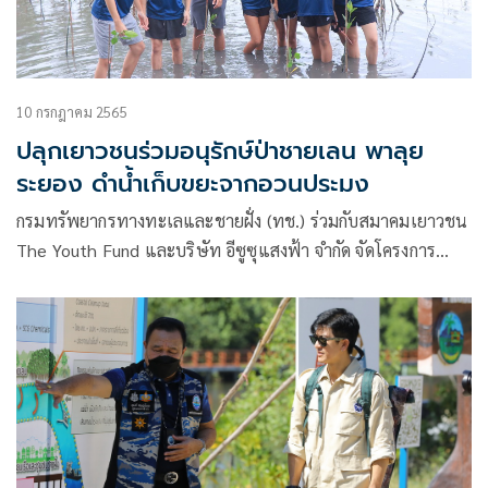
10 กรกฎาคม 2565
ปลุกเยาวชนร่วมอนุรักษ์ป่าชายเลน พาลุย
ระยอง ดำน้ำเก็บขยะจากอวนประมง
กรมทรัพยากรทางทะเลและชายฝั่ง (ทช.) ร่วมกับสมาคมเยาวชน
The Youth Fund และบริษัท อีซูซุแสงฟ้า จำกัด จัดโครงการ
“ขยะคืนฝั่ง เพื่อทะเลไทย” และโครงการ “อาสาปลูกป่าชาย
เลน” ซึ่งเป็นกิจกรรมเพื่อสังคม สิ่งแวดล้อม และ
สาธารณประโยชน์ ในการนี้นายโสภณ ทองดี อธิบดีกรม
ทรัพยากรทางทะเลและชายฝั่ง (อทช.)