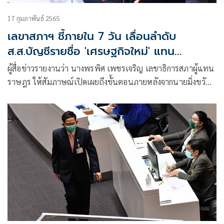
17 กุมภาพันธ์ 2565
เลขาสภาฯ ชี้ภายใน 7 วัน เลื่อนลำดับ
ส.ส.บัญชีรายชื่อ 'เศรษฐกิจใหม่' แทน
'มิ่งขวัญ'
ผู้สื่อข่าวรายงานว่า นางพรพิศ เพชรเจริญ เลขาธิการสภาผู้แทน
ราษฎร ให้สัมภาษณ์เปิดเผยถึงขั้นตอนภายหลังจากนายมิ่งขวัญ
แสงสุวรรณ ส.ส.บัญชีรายชื่อ พรรคเศรษฐกิจใหม่ ประกาศลาออก
กลางสภาฯระหว่างการอภิปรายทั่วไป ว่า เมื่อสักครู่ ทางสำนักงาน
เลขาสภาฯ