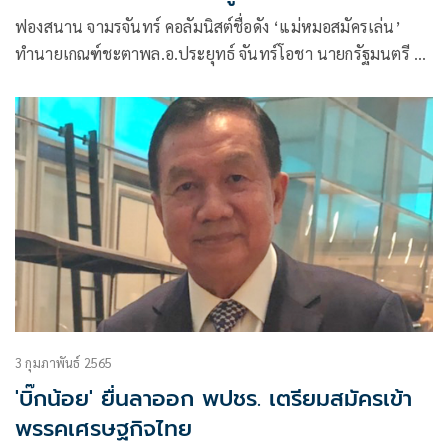
ฟองสนาน จามรจันทร์ คอลัมนิสต์ชื่อดัง ‘แม่หมอสมัครเล่น’
ทำนายเกณฑ์ชะตาพล.อ.ประยุทธ์ จันทร์โอชา นายกรัฐมนตรี ว่า
“กลางเมษา-กลางพฤษภา 2565
3 กุมภาพันธ์ 2565
'บิ๊กน้อย' ยื่นลาออก พปชร. เตรียมสมัครเข้า
พรรคเศรษฐกิจไทย