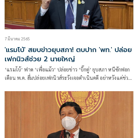
7 มีนาคม 2565
'แรมโบ้' สยบข่าวยุบสภา! ตบปาก 'พท.' ปล่อย
เฟกนิวส์ช่วย 2 นายใหญ่
‘แรมโบ้’ ฟาด ‘เพื่อแม้ว’ ปล่อยข่าว ‘บิ๊กตู่’ ยุบสภา หนีซักฟอก
เดือน พ.ค. ฮึ่มปล่อยเฟกนิวส์ระวังเจอดำเนินคดี อย่าหวังแค่ช่วย
2 นายใหญ่ ไม่สนประเทศชาติประชาชน