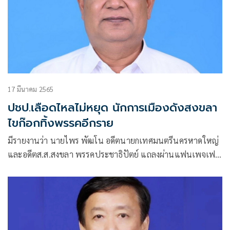
17 มีนาคม 2565
ปชป.เลือดไหล​ไม่หยุด นักการเมืองดังสงขลา​
ไขก๊อกทิ้งพรรคอีกราย
มีรายงานว่า นายไพร พัฒโน อดีตนายกเทศมนตรีนครหาดใหญ่
และอดีตส.ส.สงขลา พรรคประชาธิปัตย์ แถลงผ่านแฟนเพจเฟ
ซบุ๊ก ลาออกจากสมาชิกพรรคประชาธิปัตย์ พร้อมแนบหนังสือลา
ออก ลงวันที่ 11 มีนาคม 2565 มีรายละเอียดดังนี้