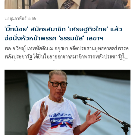
23 กุมภาพันธ์ 2565
'บิ๊กน้อย' สมัครสมาชิก 'เศรษฐกิจไทย' แล้ว​
จ่อนั่งหัวหน้าพรรค 'ธรรมนัส'​ เลขาฯ
พล.อ.วิชญ์​ เทพหัสดิน​ ณ​ อยุธยา​ อดีตประธานยุทธศาสตร์พรรค
พลังประชารัฐ​ ได้ยื่นใบลาออกจากสมาชิกพรรคพลังประชารัฐไป
แล้วตั้งแต่​ต้นเดือน​ ก.พ.นั้น​ ก.พ.พล.อ.วิชญ์​ เปิดเผยว่า​ ขณะนี้ได้
เข้าสมัครเป็นสมาชิกพรรคเศรษฐกิจไทยเรียบร้อยแล้ว​ หลังจากนี้
ต้องรอให้มีการประชุมใหญ่พรรค