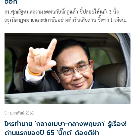
ออก
ดร.ศุภณัฐหมดความอดทนกับบิ๊กตู่แล้ว ชี้ปล่อยให้แก๊ง 3 นิ้ว
ละเมิดกฎหมายและสถาบันอย่างกำเริบเสิบสาน ชี้หาก 1 เดือนไม่
ดีขึ้นควรยุบสภาหรือลาออก
5 กุมภาพันธ์ 2565
โหรทำนาย 'กลางเมษา-กลางพฤษภา' รู้เรื่อง!
ด่านแรกของปี 65 'บิ๊กตู่' ต้องตีฝ่า