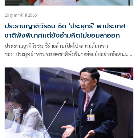
20 กุมภาพันธ์ 2565
ประธานญาติวีรชน ซัด 'ประยุทธ์' พาประเทศ
ชาติพังพินาศแต่ยังอำมหิตไม่ยอมลาออก
ประธานญาติวีรชน ชี้ฝ่ายค้านเปิดโปงความล้มเหลว
ของ”ประยุทธ์”พาประเทศชาติพังพินาศย่อยยับอย่างชัดเจนแต่
ยังอำมหิตไม่ยอมลาออก