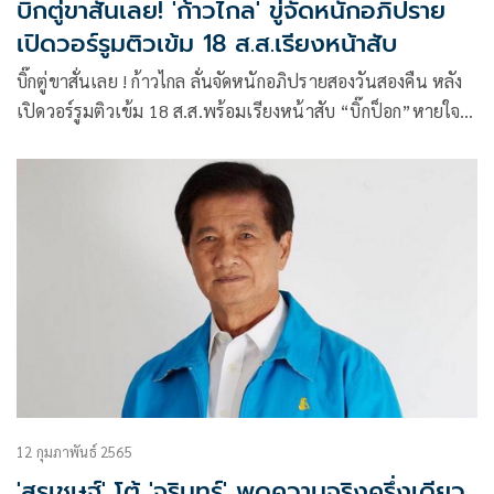
บิ๊กตู่ขาสั่นเลย! 'ก้าวไกล' ขู่จัดหนักอภิปราย
เปิดวอร์รูมติวเข้ม 18 ส.ส.เรียงหน้าสับ
บิ๊กตู่ขาสั่นเลย ! ก้าวไกล ลั่นจัดหนักอภิปรายสองวันสองคืน หลัง
เปิดวอร์รูมติวเข้ม 18 ส.ส.พร้อมเรียงหน้าสับ “บิ๊กป็อก”หายใจ
โล่ง ไม่ฉะรถไฟฟ้าสายสีเขียว
12 กุมภาพันธ์ 2565
'สุรเชษฐ์' โต้ 'จุรินทร์' พูดความจริงครึ่งเดียว