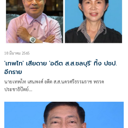
18 มีนาคม 2565
'เทพไท' เสียดาย 'อดีต ส.ส.ชลบุรี' ทิ้ง ปชป.
อีกราย
นายเทพไท เสนพงศ์ อดีต ส.ส.นครศรีธรรมราช พรรค
ประชาธิปัตย์
โพสต์ข้อความผ่านเฟซบุ๊กว่า เสียดาย คุณหมวย พจนารถ
แก้วผลึก ที่ลาออกจากสมาชิกพรรคประชาธิปัตย์ไปอีกคน