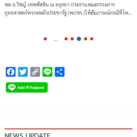
พล.อ.วิชญ์ เทพหัสดิน ณ อยุธยา ประธานคณะกรรมการ
ยุทธศาสตร์พรรคพลังประชารัฐ (พปชร.)ให้สัมภาษณ์กรณีที่โพ
สเฟซบุ๊กลาออกจากพรรคพปชร.ว่า ตนได้เข้ายื่นหนังสือลาออก
จากการเป็นสมาชิกพรรคพปชร. พล.อ.ประวิตร วงษ์สุวรรณ รอง
นายกรัฐมนตรี ในฐานะหัวหน้าพรรคพปชร.
...
F
T
C
Li
S
ac
wi
o
n
h
e
tt
p
e
ar
b
er
y
e
o
Li
o
n
k
k
NEWS UPDATE