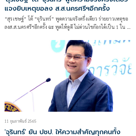
แจงยิบเหตุขอลง ส.ส.นครศรีฯอีกครั้ง
“สุรเชษฐ์” โต้ “จุรินทร์” พูดความจริงครึ่งเดียว ร่ายยาวเหตุขอ
ลงส.ส.นครศรีฯอีกครั้ง ฉะ พูดให้ดูดี ไม่ด่วนไขก๊อกได้เป็น 1 ใน 9
ขุนพล ปชป.
11 กุมภาพันธ์ 2565
'จุรินทร์' ยัน ปชป. ให้ความสำคัญทุกคนทั้ง