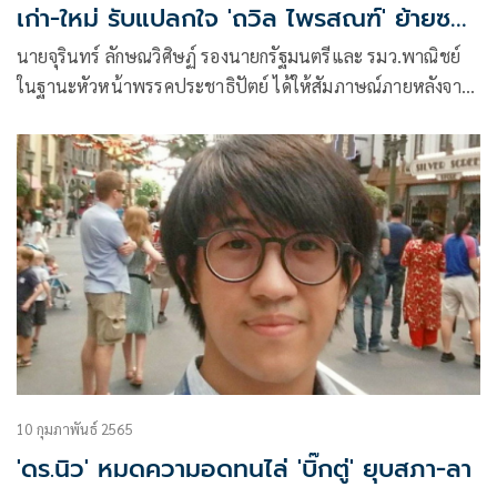
เก่า-ใหม่ รับแปลกใจ 'ถวิล ไพรสณฑ์' ย้ายซบ
ก้าวไกล
นายจุรินทร์ ลักษณวิศิษฏ์ รองนายกรัฐมนตรีและ รมว.พาณิชย์
ในฐานะหัวหน้าพรรคประชาธิปัตย์ ได้ให้สัมภาษณ์ภายหลังจาก
ที่นายสุรเชษฐ มาศดิตถ์ ได้ยื่นใบลาออกจากการเป็นสมาชิกพรรค
เพราะไม่พอใจที่คิดว่าพรรคจะเอาผู้สมัครคนใหม่มาลงแทนว่า
“ตนขอยืนยันว่าพรรคให้ความสำคัญกับทุกคน
10 กุมภาพันธ์ 2565
'ดร.นิว' หมดความอดทนไล่ 'บิ๊กตู่' ยุบสภา-ลา