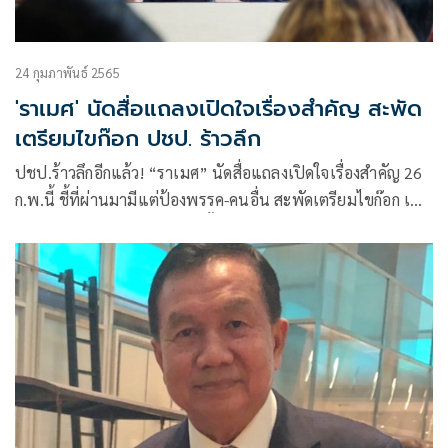
24 กุมภาพันธ์ 2565
'ราเมศ' นัดสื่อแถลงเปิดใจเรื่องสำคัญ สะพัด
เตรียมไขก๊อก ปชป. ร้าวลึก
ปชป.ร้าวลึกอีกแล้ว! “ราเมศ” นัดสื่อแถลงเปิดใจเรื่องสำคัญ 26
ก.พ.นี้ ชี้ที่ผ่านมามีแต่ป้องพรรค-คนอื่น สะพัดเตรียมไขก๊อก เหตุ
อึดอัดใจถูกขวางลงสมัครเลือกตั้ง ส.ส.พังงา