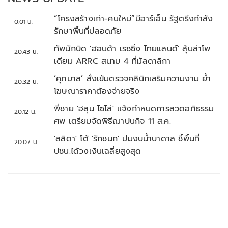
“โครงสร้างเก่า-คนใหม่”บีอาร์เอ็น รัฐตรึงกำลัง
0:01 น.
รักษาพื้นที่ปลอดภัย
ทัพนักบิด 'ฮอนด้า เรซซิ่ง ไทยแลนด์' ลุ้นล่าโพ
20:43 น.
เดียม ARRC สนาม 4 ที่มัลดาลิกา
‘ศุภมาส’ สั่งเข้มตรวจคลินิกเสริมความงาม ย้ำ
20:32 น.
โฆษณาราคาต้องจ่ายจริง
พี่ชาย 'ฮลุน โซโล่' แจ้งกำหนดการสวดอภิธรรม
20:12 น.
ศพ เตรียมจัดพิธีฌาปนกิจ 11 ส.ค.
'ลลิดา' โต้ 'รักชนก' ปมงบน้ำบาดาล ชี้พื้นที่
20:07 น.
ปชน.ได้วงเงินเฉลี่ยสูงสุด