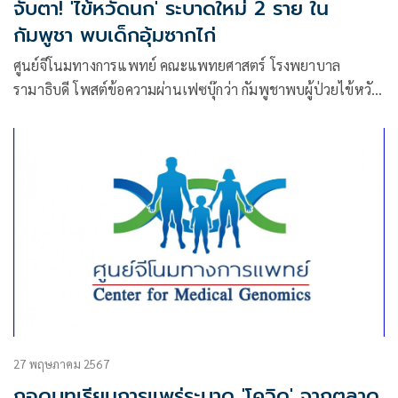
จับตา! 'ไข้หวัดนก' ระบาดใหม่ 2 ราย ใน
กัมพูชา พบเด็กอุ้มซากไก่
ศูนย์จีโนมทางการแพทย์ คณะแพทยศาสตร์ โรงพยาบาล
รามาธิบดี โพสต์ข้อความผ่านเฟซบุ๊กว่า กัมพูชาพบผู้ป่วยไข้หวัด
นก H5N1 รายใหม่ 2 ราย ในจังหวัดตาแก้ว
27 พฤษภาคม 2567
ถอดบทเรียนการแพร่ระบาด 'โควิด' จากตลาด