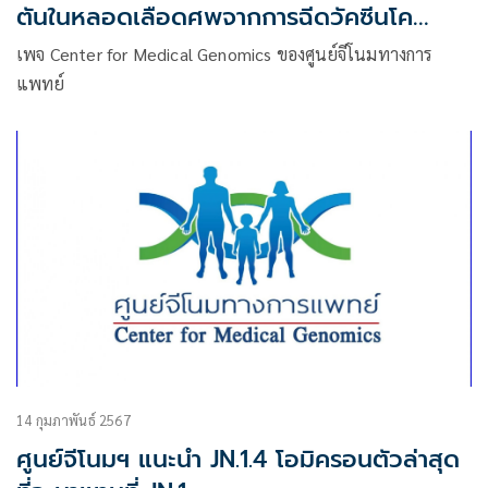
ตันในหลอดเลือดศพจากการฉีดวัคซีนโค
วิด-19
เพจ Center for Medical Genomics ของศูนย์จีโนมทางการ
แพทย์
14 กุมภาพันธ์ 2567
ศูนย์จีโนมฯ แนะนำ JN.1.4 โอมิครอนตัวล่าสุด