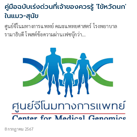
คู่มือฉบับเร่งด่วนที่เจ้าของควรรู้ 'ไข้หวัดนก'
ในแมว-สุนัข
ศูนย์จีโนมทางการแพทย์ คณะแพทยศาสตร์ โรงพยาบาล
รามาธิบดี โพสต์ข้อความผ่านเฟซบุ๊กว่า
โพสต์ข้อความผ่านเฟซบุ๊กในหัวข้อ “31 รัฐในสหรัฐ เผชิญไข้
หวัดนกในแมวและสุนัข
8 กรกฎาคม 2567