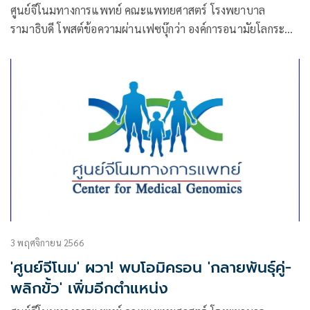
ศูนย์จีโนมทางการแพทย์ คณะแพทยศาสตร์ โรงพยาบาล
รามาธิบดี โพสต์ข้อความผ่านเฟซบุ๊กว่า องค์การอนามัยโลกระบุ
วัคซีนโควิด-19 เจนเนอเรชั่นล่าสุด “XBB.1.5 โมโนวาเลนต์”
3 พฤศจิกายน 2566
'ศูนย์จีโนม' ผวา! พบโอมิครอน 'กลายพันธุ์คู่-
พลิกขั้ว' เพิ่มอีกตำแหน่ง