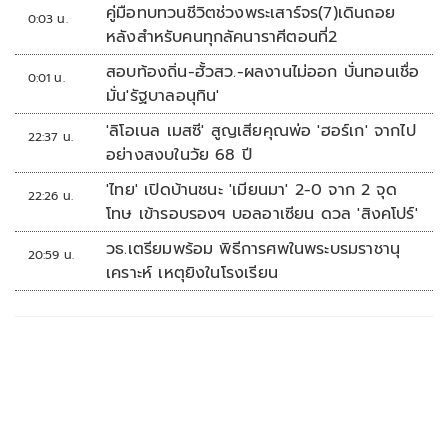
คู่มือทบทวนชีวิตช่วงพระเสาร์จร(7)เดินถอย
0:03 น.
หลังสำหรับคนทุกลัคนาราศีตอนที่2
สอบท้องถิ่น-ฮั้วสว.-ผลงานไม่ออก บั่นทอนเชื่อ
0:01 น.
มั่น'รัฐบาลอนุทิน'
'ลิโอเนล เมสซี' สูญเสียคุณพ่อ 'ฮอร์เก' จากไป
22:37 น.
อย่างสงบในวัย 68 ปี
'ไทย' เปิดบ้านชนะ 'เมียนมา' 2-0 จาก 2 จุด
22:26 น.
โทษ เข้ารอบรองฯ บอลอาเซียน ดวล 'สิงคโปร์'
วธ.เตรียมพร้อม พิธีการศพในพระบรมราชานุ
20:59 น.
เคราะห์ เหตุยิงในโรงเรียน