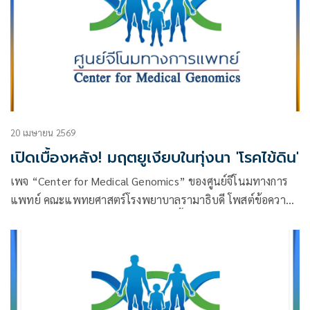
20 เมษายน 2569
เปิดเบื้องหลัง! มฤตยูเงียบในทุ่งนา 'โรคไข้ดิน'
เพจ “Center for Medical Genomics” ของศูนย์จีโนมทางการ
แพทย์ คณะแพทยศาสตร์โรงพยาบาลรามาธิบดี โพสต์ข้อความ
เรื่อง “แกะรอยมฤตยูเงียบในทุ่งนา: เบื้องหลัง ‘โรคไข้ดิน’ และ
ความหวังใหม่จากมุกดาหารโมเดล” โดยระบุว่า