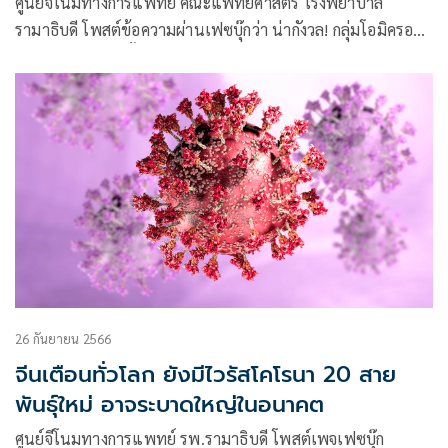
ศูนย์จีโนมทางการแพทย์ คณะแพทยศาสตร์ โรงพยาบาล
รามาธิบดี โพสต์ข้อความผ่านเฟซบุ๊กว่า น่ากังวล! กลุ่มโอมิครอน
กลายพันธุ์คู่-พลิกขั้ว “L455F + F456L”
26 กันยายน 2566
จีนเตือนทั่วโลก ยังมีไวรัสโคโรนา 20 สาย
พันธุ์ใหม่ อาจระบาดใหญ่ในอนาคต
ศูนย์จีโนมทางการแพทย์ รพ.รามาธิบดี โพสต์เพจเฟซบุ๊ก