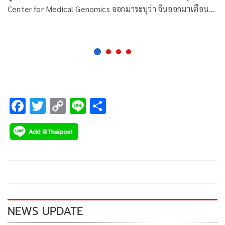
Center for Medical Genomics ออกมาระบุว่า จีนออกมาเตือน
ทั่วโลกให้เตรียมพร้อมรับมือกับไวรัสโคโรนา 20 สายพันธุ์ใหม่
F
T
C
Li
S
ac
wi
o
n
h
e
tt
p
e
ar
b
er
y
e
o
Li
o
n
k
k
NEWS UPDATE