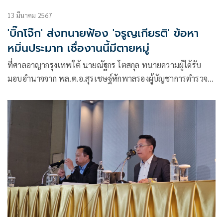
13 มีนาคม 2567
'บิ๊กโจ๊ก' ส่งทนายฟ้อง 'จรูญเกียรติ' ข้อหา
หมิ่นประมาท เชื่องานนี้มีตายหมู่
ที่ศาลอาญากรุงเทพใต้ นายณัฐกร โตสกุล ทนายความผู้ได้รับ
มอบอำนาจจาก พล.ต.อ.สุรเชษฐ์หักพาลรองผู้บัญชาการตำรวจ
แห่งชาติ เดินทางมาที่ศาลอาญากรุงเทพฯใต้ถนนเจริญกรุง