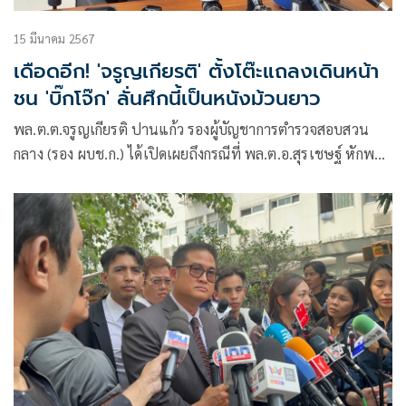
15 มีนาคม 2567
เดือดอีก! 'จรูญเกียรติ' ตั้งโต๊ะแถลงเดินหน้า
ชน 'บิ๊กโจ๊ก' ลั่นศึกนี้เป็นหนังม้วนยาว
พล.ต.ต.จรูญเกียรติ ปานแก้ว รองผู้บัญชาการตำรวจสอบสวน
กลาง (รอง ผบช.ก.) ได้เปิดเผยถึงกรณีที่ พล.ต.อ.สุรเชษฐ์ หักพาล
รองผู้บัญชาการตำรวจแห่งชาติ (รอง ผบ.ตร.) ฟ้องหมิ่นประมาท
กรณีเปิดเผยข้อมูล สำนวนคดี เว็บพนันออนไลน์เครือข่ายมินนี่