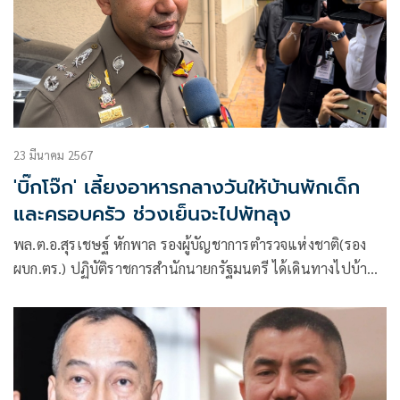
23 มีนาคม 2567
'บิ๊กโจ๊ก' เลี้ยงอาหารกลางวันให้บ้านพักเด็ก
และครอบครัว ช่วงเย็นจะไปพัทลุง
พล.ต.อ.สุรเชษฐ์ หักพาล รองผู้บัญชาการตำรวจแห่งชาติ(รอง
ผบก.ตร.) ปฏิบัติราชการสำนักนายกรัฐมนตรี ได้เดินทางไปบ้าน
พักเด็กและครอบครัวกรุงเทพมหานคร โดยนำข้าวมันไก่จากร้าน
ดังย่านประชาชื่น ไปเลี้ยงอาหารกลางวันแก่เด็กๆ