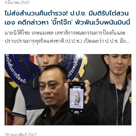
4 มีนาคม 2567
ไม่ส่งสำนวนคืนตำรวจ! ป.ป.ช. มีมติรับไต่สวน
เอง คดีกล่าวหา 'บิ๊กโจ๊ก' พัวพันเว็บพนันมินนี่
นายนิวัติไชย เกษมมงคล เลขาธิการคณะกรรมการป้องกันและ
ปราบปรามการทุจริตแห่งชาติ (ป.ป.ช.) เปิดเผยว่า ป.ป.ช. มีการ
ประชุมในวันนี้ และมีมติรับพิจารณาคดี กรณีที่ พล.ต.อ.สุรเชษฐ์
หักพาล รองผู้บัญชาการตำรวจแห่งชาติ กับพวก
28 กุมภาพันธ์ 2567