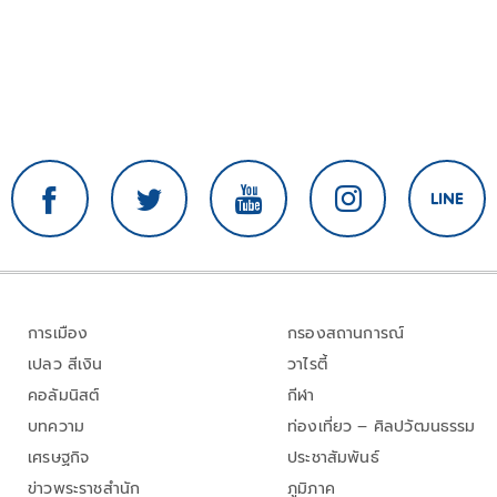
การเมือง
กรองสถานการณ์
เปลว สีเงิน
วาไรตี้
คอลัมนิสต์
กีฬา
บทความ
ท่องเที่ยว – ศิลปวัฒนธรรม
เศรษฐกิจ
ประชาสัมพันธ์
ข่าวพระราชสำนัก
ภูมิภาค