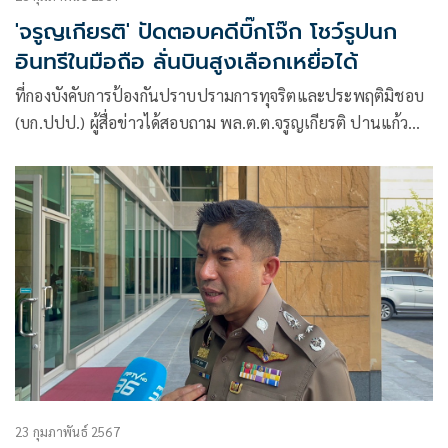
'จรูญเกียรติ' ปัดตอบคดีบิ๊กโจ๊ก โชว์รูปนก
อินทรีในมือถือ ลั่นบินสูงเลือกเหยื่อได้
ที่กองบังคับการป้องกันปราบปรามการทุจริตและประพฤติมิชอบ
(บก.ปปป.) ผู้สื่อข่าวได้สอบถาม พล.ต.ต.จรูญเกียรติ ปานแก้ว
รอง ผบช.ก. ถึงกรณีที่ นายวีระ สมความคิด ประธานเครือข่าย
ประชาชนต้านคอร์รัปชั่น หรือ คปต. เข้าแจ้งความให้ดำเนินคดี
กับ พล.ต.อ.สุรเชษฐ์ หักพาล
23 กุมภาพันธ์ 2567