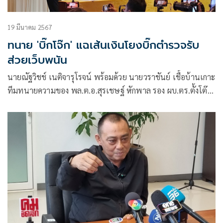
19 มีนาคม 2567
ทนาย 'บิ๊กโจ๊ก' แฉเส้นเงินโยงบิ๊กตำรวจรับ
ส่วยเว็บพนัน
นายณัฐวิชช์ เนติจารุโรจน์ พร้อมด้วย นายวราชันย์ เชื้อบ้านเกาะ
ทีมทนายความของ พล.ต.อ.สุรเชษฐ์ หักพาล รอง ผบ.ตร.ตั้งโต๊ะ
แถลงกรณีถูกออกหมายจับคดีเว็บพนันบีเอ็นเคมาสเตอร์ที่
สน.เตาปูนว่า จากการตรวจสอบแล้วไม่มีเส้นเงินไปถึง
พล.ต.อ.สุรเชษฐ์เลย พร้อมกันนี้นายณัฐวิชช์