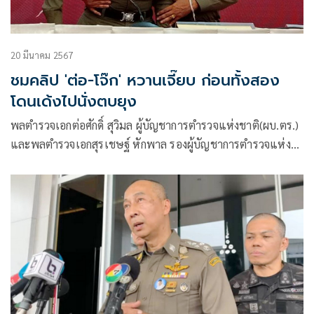
20 มีนาคม 2567
ชมคลิป 'ต่อ-โจ๊ก' หวานเจี๊ยบ ก่อนทั้งสอง
โดนเด้งไปนั่งตบยุง
พลตำรวจเอกต่อศักดิ์ สุวิมล ผู้บัญชาการตำรวจแห่งชาติ(ผบ.ตร.)
และพลตำรวจเอกสุรเชษฐ์ หักพาล รองผู้บัญชาการตำรวจแห่ง
ชาติ แถลงข่าวที่สำนักงาน