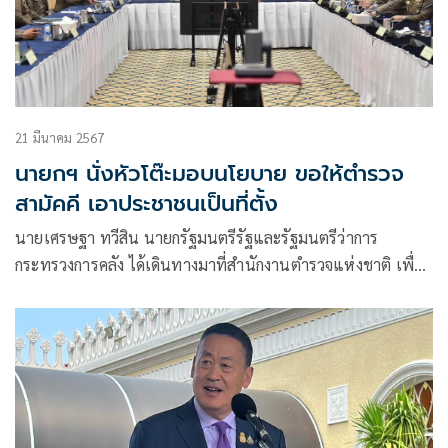
21 มีนาคม 2567
นายกฯ นั่งหัวโต๊ะมอบนโยบาย ขอให้ตำรวจ
สามัคคี เอาประชาชนเป็นที่ตั้ง
นายเศรษฐา ทวีสิน นายกรัฐมนตรีรัฐและรัฐมนตรีว่าการ
กระทรวงการคลัง ได้เดินทางมาที่สำนักงานตำรวจแห่งชาติ เพื่อ
เป็นประธานในการมอบนโยบายให้กับตำรวจระดับผู้บังคับบัญชา
จากทั่วประเทศ โดยมี พล.ต.อ.กิตติ์รัฐ พันธุ์เพ็ชร์ รองผู้บัญชาการ
ตำรวจแห่งชาติ (รอง ผบ.ตร.)