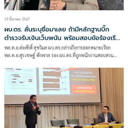
19 มีนาคม 2567
ผบ.ตร. ลั่นระบุชื่อมาเลย ถ้ามีหลักฐานบิ๊ก
ตำรวจรับเงินเว็บพนัน พร้อมสอบข้อร้องเรียน
ทนายบิ๊กโจ๊ก
พล.ต.อ.ต่อศักดิ์ สุขวิมล ผบ.ตร.กล่าวถึงการออกหมายเรียก
พล.ต.อ.สุรเชษฐ์ หักพาล รอง ผบ.ตร.ที่ถูกพนักงานสอบสวน
สน.เตาปูน ออกหมายจับคดีฟอกเงิน เกี่ยวข้องกับเว็บพนันบีเอ็น
เคมาสเตอร์ว่า ได้รับรายงานแล้วและได้ส่งกลับไปให้พนักงาน
สอบสวนดำเนินการตาม ป.วิอาญาได้เลย