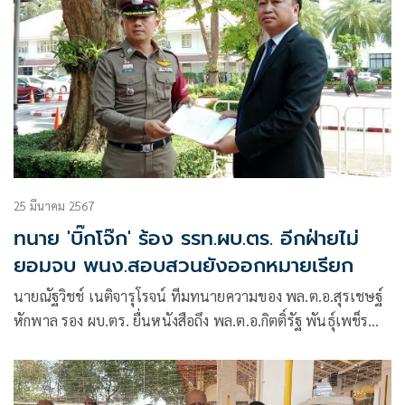
25 มีนาคม 2567
ทนาย 'บิ๊กโจ๊ก' ร้อง รรท.ผบ.ตร. อีกฝ่ายไม่
ยอมจบ พนง.สอบสวนยังออกหมายเรียก
นายณัฐวิชช์ เนติจารุโรจน์ ทีมทนายความของ พล.ต.อ.สุรเชษฐ์
หักพาล รอง ผบ.ตร. ยื่นหนังสือถึง พล.ต.อ.กิตติ์รัฐ พันธุ์เพช็ร
รักษาการแทน ผบ.ตร. เพื่อขอให้ดำเนินการตามคำสั่งของ
พล.ต.อ.ต่อศักดิ์ สุขวิมล ผบ.ตร. ที่เคยร่วมแถลงข่าวกับ
พล.ต.อ.สุรเชษฐ์