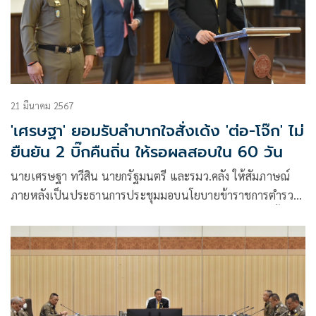
21 มีนาคม 2567
'เศรษฐา' ยอมรับลำบากใจสั่งเด้ง 'ต่อ-โจ๊ก' ไม่
ยืนยัน 2 บิ๊กคืนถิ่น ให้รอผลสอบใน 60 วัน
นายเศรษฐา ทวีสิน นายกรัฐมนตรี และรมว.คลัง ให้สัมภาษณ์
ภายหลังเป็นประธานการประชุมมอบนโยบายข้าราชการตำรวจ
ระดับผู้บัญชาการทั่วประเทศ ว่า ในการประชุมนายตำรวจชั้น
ผู้ใหญ่ทั้งหมด ก็ชัดเจนแล้วว่าเหตุการณ์ เมื่อวันที่ 20 มี.ค. ที่เกิด
ขึ้น