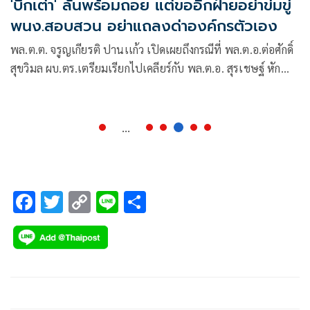
'บิ๊กเต่า' ลั่นพร้อมถอย แต่ขออีกฝ่ายอย่าข่มขู่
พนง.สอบสวน อย่าแถลงด่าองค์กรตัวเอง
พล.ต.ต. จรูญเกียรติ ปานเเก้ว เปิดเผยถึงกรณีที่ พล.ต.อ.ต่อศักดิ์
สุขวิมล ผบ.ตร.เตรียมเรียกไปเคลียร์กับ พล.ต.อ. สุรเชษฐ์ หัก
พาล รอง ผบ.ตร.หลังเกิดวิวาทะผ่านสื่อคดีเว็ปพนันออนไลน์ “มิ
นนี่” ว่า เบี้องต้นยังไม่ได้รับการประสานจาก ผบ.ตร. เเต่ในฐานะ
ที่ตนเป็นผู้ใต้บังคับบัญชา
...
F
T
C
Li
S
ac
wi
o
n
h
e
tt
p
e
ar
b
er
y
e
o
Li