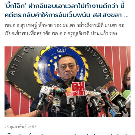
'บิ๊กโจ๊ก' ฝากอีแอบเอาเวลาไปทำงานดีกว่า ชี้
คดีตร.กลับคำให้การจับเว็บพนัน สส.สงขลา ก็
เงียบหาย
พล.ต.อ.สุรเชษฐ์ หักพาล รอง ผบ.ตร.กล่างถึงกรณีที่ ผบ.ตร.จะ
เรียกเข้าพบเพื่อหย่าศึก พล.ต.ต.จรูญเกียรติ ปานแก้ว รอง
ผบช.ก.ที่ออกมาตอบโต้คดีมินนี่ว่า ยืนยันว่าจนถึงตอนนี้ก็ยังไม่มี
คำสั่งจากผู้บัญชาการตำรวจแห่งชาติให้ตนเข้าไปพบ ตามที่มี
กระแสข่าวแต่ยืนยันว่าหากเรียกมาจริง ก็จะไม่ขัดคำสั่งผู้บังคับ
บัญชา
23 กุมภาพันธ์ 2567