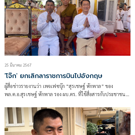
25 มีนาคม 2567
'โจ๊ก' ยกเลิกลาราชการบินไปอังกฤษ
ผู้สื่อข่าวรายงานว่า เพจเฟซบุ๊ก “สุรเชษฐ์ หักพาล” ของ
พล.ต.อ.สุรเชษฐ์ หักพาล รอง ผบ.ตร. ที่ใช้สื่อสารกับประชาชนมี
ผู้ติดตามกว่า 3.2 แสน