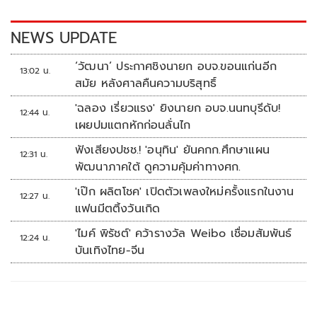
o
n
k
k
NEWS UPDATE
‘วัฒนา’ ประกาศชิงนายก อบจ.ขอนแก่นอีก
13:02 น.
สมัย หลังศาลคืนความบริสุทธิ์
'ฉลอง เรี่ยวแรง' ยิงนายก อบจ.นนทบุรีดับ!
12:44 น.
เผยปมแตกหักก่อนลั่นไก
ฟังเสียงปชช.! 'อนุทิน' ยันคกก.ศึกษาแผน
12:31 น.
พัฒนาภาคใต้ ดูความคุ้มค่าทางศก.
'เป๊ก ผลิตโชค' เปิดตัวเพลงใหม่ครั้งแรกในงาน
12:27 น.
แฟนมีตติ้งวันเกิด
'ไมค์ พิรัชต์' คว้ารางวัล Weibo เชื่อมสัมพันธ์
12:24 น.
บันเทิงไทย-จีน