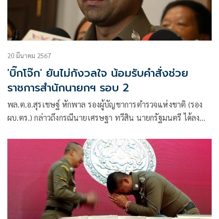
20 มีนาคม 2567
'บิ๊กโจ๊ก' ยันไม่กังวลใจ น้อมรับคำสั่งช่วย
ราชการสำนักนายกฯ รอบ 2
พล.ต.อ.สุรเชษฐ์ หักพาล รองผู้บัญชาการตำรวจแห่งชาติ (รอง
ผบ.ตร.) กล่าวถึงกรณีนายเศรษฐา ทวีสิน นายกรัฐมนตรี ได้ลง
นามในคำสั่งให้ตนเอง และ พล.ต.อ.ต่อศักดิ์ สุขวิมล ผู้บัญชาการ
ตำรวจแห่งชาติ (ผบ.ตร.) ไปปฏิบัติราชการที่สำนักนายกรัฐมนตรี
เป็นเวลา 60 วันนั้น