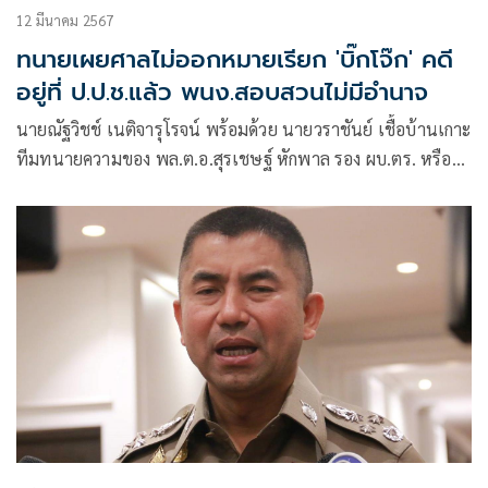
12 มีนาคม 2567
ทนายเผยศาลไม่ออกหมายเรียก 'บิ๊กโจ๊ก' คดี
อยู่ที่ ป.ป.ช.แล้ว พนง.สอบสวนไม่มีอำนาจ
นายณัฐวิชช์ เนติจารุโรจน์ พร้อมด้วย นายวราชันย์ เชื้อบ้านเกาะ
ทีมทนายความของ พล.ต.อ.สุรเชษฐ์ หักพาล รอง ผบ.ตร. หรือบิ๊ก
โจ๊กแถลงข่าวกรณีศาลอาญาออกหมายเรียก พล.ต.อ.สุรเชษฐ์