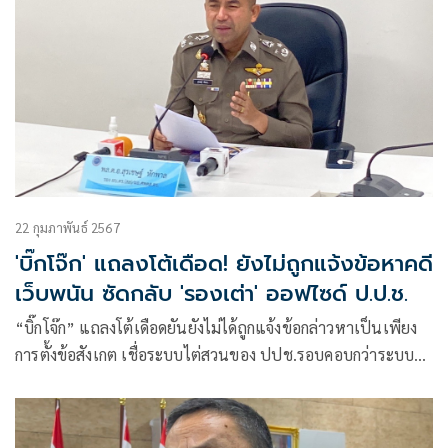
22 กุมภาพันธ์ 2567
'บิ๊กโจ๊ก' แถลงโต้เดือด! ยังไม่ถูกแจ้งข้อหาคดี
เว็บพนัน ซัดกลับ 'รองเต่า' ออฟไซด์ ป.ป.ช.
“บิ๊กโจ๊ก” แถลงโต้เดือดยันยังไม่ได้ถูกแจ้งข้อกล่าวหาเป็นเพียง
การตั้งข้อสังเกต เชื่อระบบไต่สวนของ ปปช.รอบคอบกว่าระบบ
กล่าวหาของตำรวจ ยันไม่มีเส้นเงินเกี่ยวพันคดีมินนี่