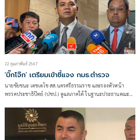
22 กุมภาพันธ์ 2567
'บิ๊กโจ๊ก' เตรียมเข้าชี้แจง กมธ.ตำรวจ
นายชัยชนะ เดชเดโช สส.นครศรีธรรมราช และรองหัวหน้า
พรรคประชาธิปัตย์ (ปชป.) ดูแลภาคใต้ ในฐานะประธานคณะ
กรรมาธิการ (กมธ.) การตำรวจ กล่าวถึงการประชุมคณะกมธ.ใน
วันนี้ว่า เป็นการพิจารณาวาระติดตามความคืบหน้าเกี่ยวกับ
มาตรการรักษาความปลอดภัยขบวนเสด็จฯ