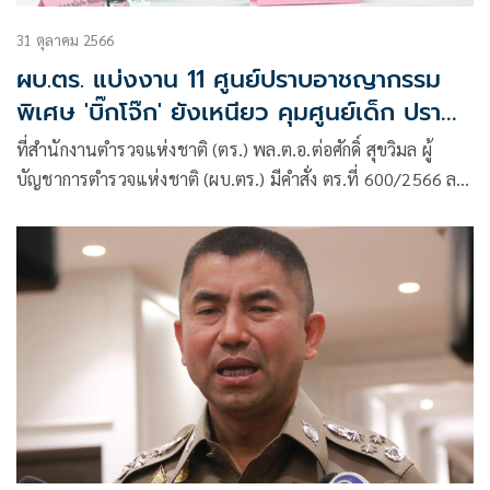
31 ตุลาคม 2566
ผบ.ตร. แบ่งงาน 11 ศูนย์ปราบอาชญากรรม
พิเศษ 'บิ๊กโจ๊ก' ยังเหนียว คุมศูนย์เด็ก ปราบ
ค้ามนุษย์
ที่สำนักงานตำรวจแห่งชาติ (ตร.) พล.ต.อ.ต่อศักดิ์ สุขวิมล ผู้
บัญชาการตำรวจแห่งชาติ (ผบ.ตร.) มีคำสั่ง ตร.ที่ 600/2566 ลง
วันที่ 28 ต.ค. มอ