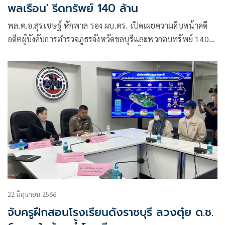
พลเรือน' รีดทรัพย์ 140 ล้าน
พล.ต.อ.สุรเชษฐ์ หักพาล รอง ผบ.ตร. เปิดเผยความคืบหน้าคดี
อดีตผู้บังคับการตำรวจภูธรจังหวัดชลบุรีและพวกตบทรัพย์ 140
ล้านจากเว็บพนันออนไลน์ ว่าในวันพรุ่งนี้น่าจะมีการขออนุมัติ
ศาลเพื่อออกหมายจับผู้เกี่ยวข้องอีกหลายราย
22 มิถุนายน 2566
จับครูฝึกสอนโรงเรียนดังราชบุรี ลวงตุ๋ย ด.ช.