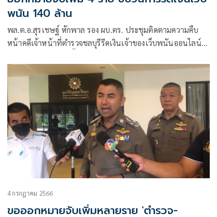
พนัน 140 ล้าน
พล.ต.อ.สุรเชษฐ์ หักพาล รอง ผบ.ตร. ประชุมติดตามความคืบ
หน้าคดีเจ้าหน้าที่ตำรวจชลบุรีรีดเงินเจ้าของเว็บพนันออนไลน์
140 ล้านบาทว่า วันนี้ศาลอนุมัติหมายจับผู้ต้องหาเพิ่ม 4 รายมี
ทั้งคนมีสีเเต่ไม่ใช่ตำรวจเเละพลเรือนจับกุมเเล้ว 3 ราย
4 กรกฎาคม 2566
ขอออกหมายจับเพิ่มหลายราย 'ตำรวจ-