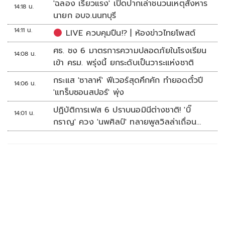
'ฉลอง เรี่ยวแรง' เปิดปากเล่าชนวนเหตุสังหาร
14:18 น.
นายก อบจ.นนทบุรี
14:11 น.
LIVE ควบคุมปืน!? | ห้องข่าวไทยโพสต์
ศธ. ชง 6 มาตรการความปลอดภัยในโรงเรียน
14:08 น.
เข้า ครม. พรุ่งนี้ ยกระดับเป็นวาระแห่งชาติ
กระแส 'ซาลาห์' ฟีเวอร์สุดคึกคัก ทำยอดตั๋วปี
14:06 น.
'แทร็บซอนสปอร์' พุ่ง
ปฏิบัติการเฟส 6 ปราบนอมินีต่างชาติ! 'บิ๊
14:01 น.
กราญ' ควง 'นพศิลป์' ทลายพูลวิลล่าเถื่อน
หัวหิน