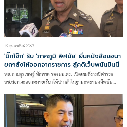
19 กุมภาพันธ์ 2567
'บิ๊กโจ๊ก' รับ 'ภาคภูมิ พิศมัย' ยื่นหนังสือขอนา
ยกฯสั่งให้ออกจากราชการ สู้คดีเว็บพนันมินนี่
พล.ต.อ.สุรเชษฐ์ หักพาล รอง ผบ.ตร. เปิดเผยถึงกรณีตำรวจ
บช.สอท.จะออกหมายเรียกให้ปากคำในฐานะพยานคดีพนัน
ออนไลน์ “มินนี่”ว่า ยืนยันว่าไม่เกี่ยวข้องเว็บพนันเครือข่าย มิน
นี่ เนื่องจากตนไม่ได้ให้คุณให้โทษกับเว็บพนัน และตนไม่ได้คุม
ไซเบอร์