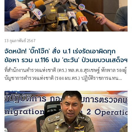
13 กุมภาพันธ์ 2567
จัดหนัก! 'บิ๊กโจ๊ก' สั่ง น.1 เร่งรัดเอาผิดทุก
ข้อหา รวม ม.116 ปม 'ตะวัน' ป่วนขบวนเสด็จฯ
ที่สำนักงานตำรวจแห่งชาติ (ตร.) พล.ต.อ.สุรเชษฐ์ หักพาล รองผู้
บัญชาการตำรวจแห่งชาติ (รอง ผบ.ตร.) ปฏิบัติราชการแทน
ผบ.ตร.