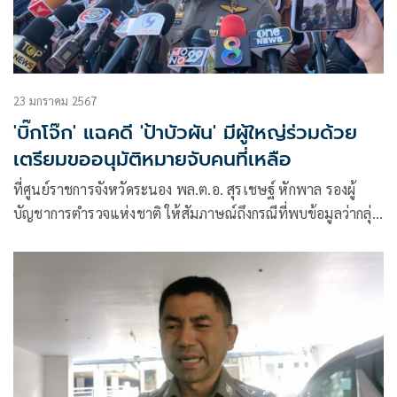
23 มกราคม 2567
'บิ๊กโจ๊ก' แฉคดี 'ป้าบัวผัน' มีผู้ใหญ่ร่วมด้วย
เตรียมขออนุมัติหมายจับคนที่เหลือ
ที่ศูนย์ราชการจังหวัดระนอง พล.ต.อ. สุรเชษฐ์ หักพาล รองผู้
บัญชาการตำรวจแห่งชาติ ให้สัมภาษณ์ถึงกรณีที่พบข้อมูลว่ากลุ่ม
เยาวชนจัง