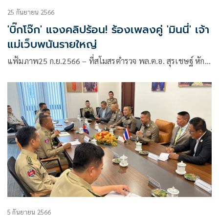
25 กันยายน 2566
'บิ๊กโจ๊ก' แจงคลิปร้อน! ร้องเพลงคู่ 'มินนี่' เจ้า
แม่เว็บพนันรายใหญ่
แฟ้มภาพ25 ก.ย.2566 – ที่สโมสรตำรวจ พล.ต.อ. สุรเชษฐ์ หัก…
5 กันยายน 2566