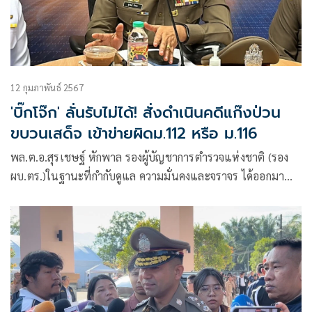
12 กุมภาพันธ์ 2567
'บิ๊กโจ๊ก' ลั่นรับไม่ได้! สั่งดำเนินคดีแก๊งป่วน
ขบวนเสด็จ เข้าข่ายผิดม.112 หรือ ม.116
พล.ต.อ.สุรเชษฐ์ หักพาล รองผู้บัญชาการตำรวจแห่งชาติ (รอง
ผบ.ตร.)ในฐานะที่กำกับดูแล ความมั่นคงและจราจร ได้ออกมา
เปิดเผยถึงกรณี น.ส.ทานตะวัน ตัวตุลานนท์ หรือตะวัน ทะลุวัง
และพวก มีพฤติกรรมพยายามขับรถแซงขบวน เสด็จ สมเด็จพระ
กนิษฐาธิราชเจ้า