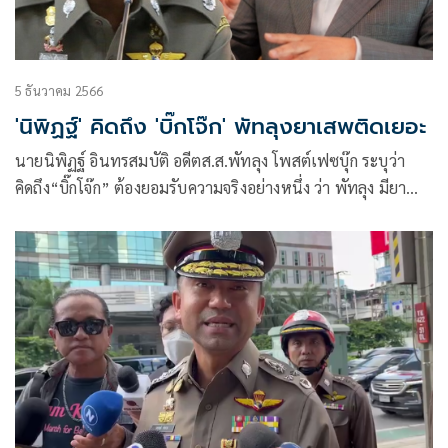
5 ธันวาคม 2566
'นิพิฏฐ์' คิดถึง 'บิ๊กโจ๊ก' พัทลุงยาเสพติดเยอะ
นายนิพิฏฐ์ อินทรสมบัติ อดีตส.ส.พัทลุง โพสต์เฟซบุ๊ก ระบุว่า
คิดถึง“บิ๊กโจ๊ก” ต้องยอมรับความจริงอย่างหนึ่ง ว่า พัทลุง มียา
เสพติดมาก หรือ คนพัทลุงคิดว่