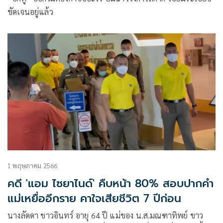
ชัดเจนอยู่แล้ว
1 พฤษภาคม 2566
คดี 'แอม ไซยาไนด์' คืบหน้า 80% สอบปากคำ
แม่เหยื่ออีกราย คาใจเสียชีวิต 7 ปีก่อน
นางลัดดา ขาวอินทร์ อายุ 64 ปี แม่ของ น.ส.มณฑาทิพย์ ขาว