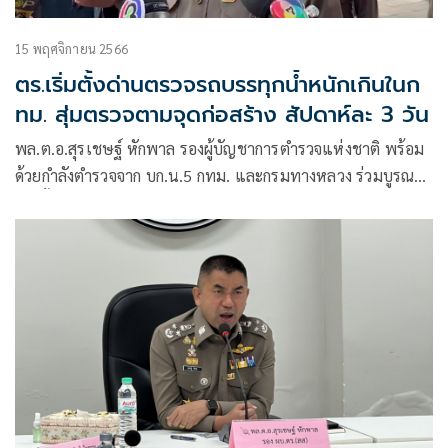
15 พฤศจิกายน 2566
ตร.เริ่มตั้งด่านตรวจรถบรรทุกน้ำหนักเกินในก
ทม. สุ่มตรวจตามจุดก่อสร้าง สัปดาห์ละ 3 วัน
พล.ต.อ.สุรเชษฐ์ หักพาล รองผู้บัญชาการตำรวจแห่งชาติ พร้อม
ด้วยกำลังตำรวจจาก บก.น.5 กทม. และกรมทางหลวง ร่วมบูรณา
การตั้งจุดสุ่มตรวจชั่งน้ำหนักรถบรรทุก เพื่อป้องกันรถบรรทุกเกิน
พิกัดในเขตเมือง ที่บริเวณถนนสาทรใต้ ฝั่งตรงข้ามกับ บก.น.5
มุ่งหน้าไปสี่แยกสาทร-นราธิวาส