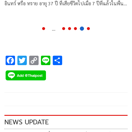
อินทร์ หรือ ทราย อายุ 37 ปี ที่เสียชีวิตไปเมื่อ 7 ปีที่แล้วในพื้นที่
กรุงเทพฯ ได้เดินทางมาพร้อมกับญาติอีก 2 ราย เพื่อเข้าให้การ
ในฐานะพยานกับเจ้าหน้าที่ตำรวจ
...
F
T
C
Li
S
ac
wi
o
n
h
e
tt
p
e
ar
b
er
y
e
o
Li
o
n
k
k
NEWS UPDATE