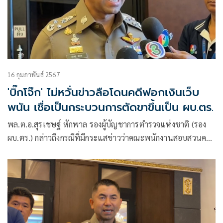
16 กุมภาพันธ์ 2567
'บิ๊กโจ๊ก' ไม่หวั่นข่าวลือโดนคดีฟอกเงินเว็บ
พนัน เชื่อเป็นกระบวนการตัดขาขึ้นเป็น ผบ.ตร.
พล.ต.อ.สุรเชษฐ์ หักพาล รองผู้บัญชาการตำรวจแห่งชาติ (รอง
ผบ.ตร.) กล่าวถึงกรณีที่มีกระแสข่าวว่าคณะพนักงานสอบสวนคดี
เว็บพนันออนไลน์ “มินนี่” เตรียมร้องทุกข์กล่าวโทษดำเนินคดี
กับนายตำรวจใหญ่คนดังระดับบิ๊ก ในฐานะผู้บงการ ข้อหาฟอก
เงิน