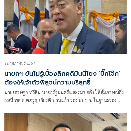
22 กุมภาพันธ์ 2567
นายกฯ ยันไม่รู้เบื้องลึกคดีมินนี่โยง 'บิ๊กโจ๊ก'
ต้องให้เจ้าตัวพิสูจน์ความบริสุทธิ์
นายเศรษฐา ทวีสิน นายกรัฐมนตรีและรมว.คลัง ให้สัมภาษณ์ถึง
กรณี พล.ต.ต.จรูญเกียรติ ปานแก้ว รอง ผบช.ก. ในฐานะรอง
หัวหน้าคณะพนักงานสอบสวนคลี่คลายคดีเว็บไซต์พนันออนไลน์
เครือข่ายมินนี่ แจ้งความดำเนินคดีกับพล.ต.อ.สุรเชษฐ์ หักพาล
รอง ผบ.ตร.