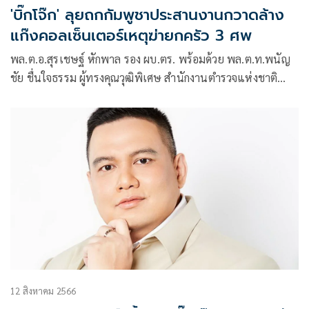
'บิ๊กโจ๊ก' ลุยถกกัมพูชาประสานงานกวาดล้าง
แก๊งคอลเซ็นเตอร์เหตุฆ่ายกครัว 3 ศพ
พล.ต.อ.สุรเชษฐ์ หักพาล รอง ผบ.ตร. พร้อมด้วย พล.ต.ท.พนัญ
ชัย ชื่นใจธรรม ผู้ทรงคุณวุฒิพิเศษ สำนักงานตำรวจแห่งชาติ
พล.ต.ต.ศุภเศรษฐ์ โชคชัย รอง ผบช.ทท. และคณะ ได้เดินทาง
เยือนราชอาณาจักรกัมพูชา เพื่อประสานงานกับทางการกัมพูชา
12 สิงหาคม 2566