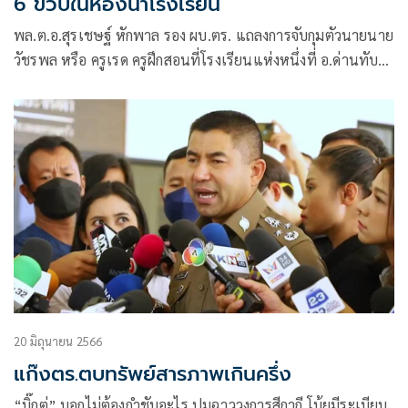
6 ขวบในห้องน้ำโรงเรียน
พล.ต.อ.สุรเชษฐ์ หักพาล รอง ผบ.ตร. แถลงการจับกุมตัวนายนาย
วัชรพล หรือ ครูเรด ครูฝึกสอนที่โรงเรียนแห่งหนึ่งที่ อ.ด่านทับ
ตะโก จ.ราชบุรี โดยกล่าวหาว่า ข่มขืนกระทำชำเราเด็กอายุยังไม่
เกินสิบสามปีโดยเด็กนั้นอยู่ในภาวะที่ไม่สามารถขัดขืนได้ โดย
เด็กนั้นจะยินยอมหรือไม่ก็ตาม กระทำอนาจารแก่เด็กอายุยังไม่
เกินสิบสามปีโดยเด็กนั้นจะยินยอมหรือไม่ก็ตาม
20 มิถุนายน 2566
แก๊งตร.ตบทรัพย์สารภาพเกินครึ่ง
“บิ๊กตู่” บอกไม่ต้องกำชับอะไร ปมฉาววงการสีกากี โบ้ยมีระเบียบ