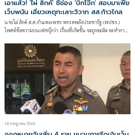
เอาแล้ว! 'ไผ่ ลิกค์' ชี้ช่อง 'บิ๊กโจ๊ก' สอบมาเฟีย
เว็บพนัน เอี่ยวเหตุทะเลาะวิวาท สส.ก้าวไกล
นายไผ่ ลิกค์ ส.ส.กำแพงเพชร พรรคพลังประชารัฐ (พปชร.)
โพสต์ข้อความบนเฟซบุ๊กว่า เรื่องที่เกิดขึ้น จะถูกจะผิด จะทำการ
ป้องกันตัว หรือเกินกว่าเหตุผมไม่ขอยุ่งเกี่ยว
18 กรกฎาคม 2566
ออกหมายจับเพิ่ม 4 ราย ขบวนการรีดเงินเว็บ