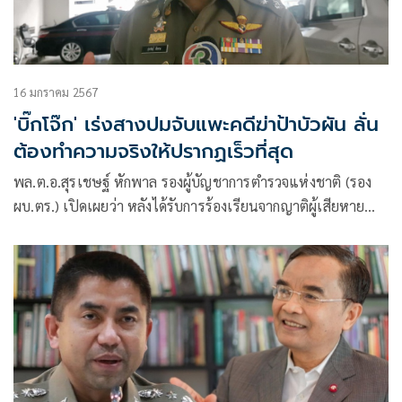
16 มกราคม 2567
'บิ๊กโจ๊ก' เร่งสางปมจับแพะคดีฆ่าป้าบัวผัน ลั่น
ต้องทำความจริงให้ปรากฏเร็วที่สุด
พล.ต.อ.สุรเชษฐ์ หักพาล รองผู้บัญชาการตำรวจแห่งชาติ (รอง
ผบ.ตร.) เปิดเผยว่า หลังได้รับการร้องเรียนจากญาติผู้เสียหาย
และกัน จอมพลัง คดีฆาตกรรมป้าบัวผัน ที่อ.อรัญประเทศ
จว.สระแก้ว ตนเองเตรียมลงพื้นที่ไปสะสางคดี ในฐานะผู้อำนวย
การศูนย์พิทักษ์เด็ก สตรี ครอบครัว