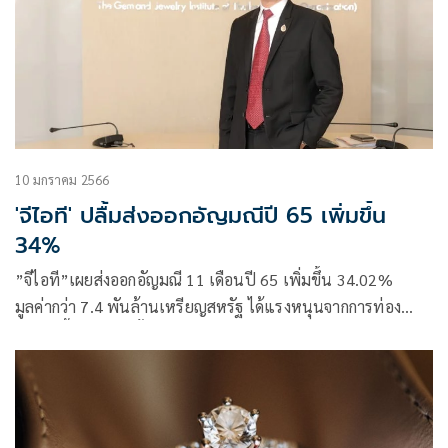
และเร่งเจาะตลาดที่มีแนวโน้มฟื้นตัวอย่างจีน ญี่ปุ่น อินเดีย
ตะวันออกกลาง และอาเซียนเพิ่ม
10 มกราคม 2566
'จีไอที' ปลื้มส่งออกอัญมณีปี 65 เพิ่มขึ้น
34%
”จีไอที”เผยส่งออกอัญมณี 11 เดือนปี 65 เพิ่มขึ้น 34.02%
มูลค่ากว่า 7.4 พันล้านเหรียญสหรัฐ ได้แรงหนุนจากการท่อง
เที่ยวที่ฟื้นตัว คาดทั้งปียังบวกได้อีก แต่ต้องจับตาเงินเฟ้อ ค่า
ครองชีพสูง ฉุดกำลังซื้อ