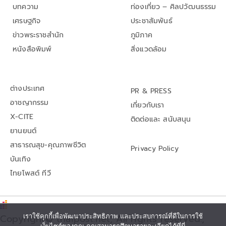
บทความ
ท่องเที่ยว – ศิลปวัฒนธรรม
เศรษฐกิจ
ประชาสัมพันธ์
ข่าวพระราชสำนัก
ภูมิภาค
หนังสือพิมพ์
สิ่งแวดล้อม
ต่างประเทศ
PR & PRESS
อาชญากรรม
เกี่ยวกับเรา
X-CITE
ติดต่อและ สนับสนุน
ยานยนต์
สาธารณสุข-คุณภาพชีวิต
Privacy Policy
บันเทิง
ไทยโพสต์ ทีวี
Copyright© thaipost.net, All rights reserved.,
เราใช้คุกกี้เพื่อพัฒนาประสิทธิภาพ และประสบการณ์ที่ดีในการใช้