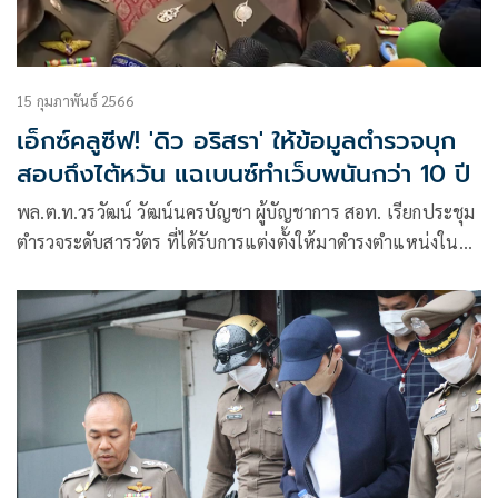
15 กุมภาพันธ์ 2566
เอ็กซ์คลูซีฟ! 'ดิว อริสรา' ให้ข้อมูลตำรวจบุก
สอบถึงไต้หวัน แฉเบนซ์ทำเว็บพนันกว่า 10 ปี
พล.ต.ท.วรวัฒน์ วัฒน์นครบัญชา ผู้บัญชาการ สอท. เรียกประชุม
ตำรวจระดับสารวัตร ที่ได้รับการแต่งตั้งให้มาดำรงตำแหน่งใน
สังกัดสอท. เพื่อมอบนโยบายการทำงาน โดยเน้นย้ำเรื่องการ
ทำงานด้วยความสุจริต เนื่องจากอาชญากรรมทางไซเบอร์