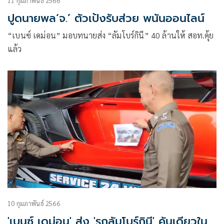
11 กุมภาพันธ์ 2566
ปูดนายพล‘จ.’ ตัวเป้งรับส่วย พนันออนไลน์
“เบนซ์ เดม่อน” มอบทนายส่ง “ลัมโบร์กินี” 40 ล้านให้ สอท.คุ้ย
แล้ว
10 กุมภาพันธ์ 2566
'เบนซ์ เดม่อน' ส่ง 'รถลัมโบร์กินี' คันเดียวใน