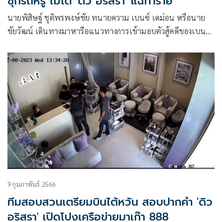
ซุกรถหรู ไม่โต้ 'ดิว อริสรา' แฉทำร้าย
นายพิสิษฐ์ ชุติพรพงษ์ชัย ทนายความ เบนซ์ เดม่อน หรือนาย
ชัยวัฒน์ เดินทางมาหารือแนวทางการเข้ามอบตัวสู้คดีของเบนซ์
เดม่อน หลังโดนออกหมายจับคดีมาเก๊า 888 โดยมีการหารือ 2
ประเด็น คือแสดงความจำนงในการเดินทางกลับเข้าประเทศไทย
ของเบนซ์ เดม่อน เพื่อมอบตัวเข้าสู้กระบวนการยุติธรรม
9 กุมภาพันธ์ 2566
ทีมสอบสวนเตรียมบินไต้หวัน สอบปากคำ 'ดิว
อริสรา' เปิดโปงเครือข่ายมาเก๊า 888