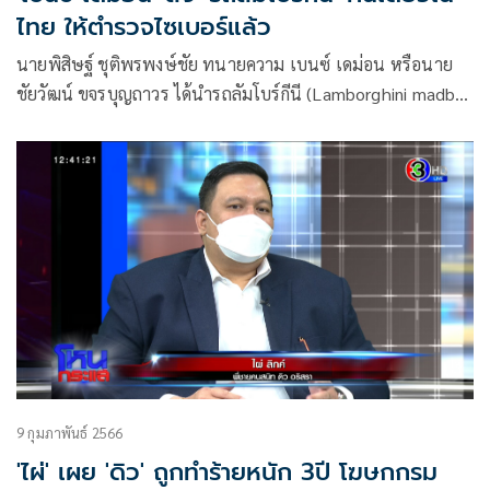
ไทย ให้ตำรวจไซเบอร์แล้ว
นายพิสิษฐ์ ชุติพรพงษ์ชัย ทนายความ เบนซ์ เดม่อน หรือนาย
ชัยวัฒน์ ขจรบุญถาวร ได้นำรถลัมโบร์กีนี (Lamborghini madbull
liberty walk Aventador V2)
9 กุมภาพันธ์ 2566
'ไผ่' เผย 'ดิว' ถูกทำร้ายหนัก 3ปี โฆษกกรม