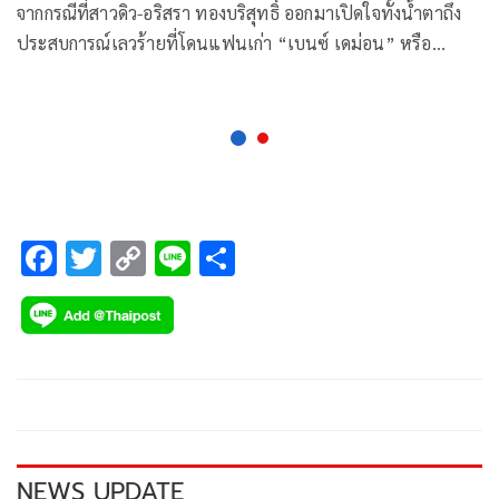
จากกรณีที่สาวดิว-อริสรา ทองบริสุทธิ์ ออกมาเปิดใจทั้งน้ำตาถึง
ประสบการณ์เลวร้ายที่โดนแฟนเก่า “เบนซ์ เดม่อน” หรือ
ชัยวัฒน์ ขจรบุญถาวร ผู้ต้องหาคดี “มาเก๊า 888” ทำร้ายร่างกาย
ตอนที่ยังคบหาดูใจกัน พร้อมโชว์รูปบาดแผลของตนที่เกิดจาก
การถูกทำร้ายซึ่งมีทั้งรอยช้ำบริเวณร่างกายรวมไปถึงแผลที่มี
เลือดออกบนใบหน้า
F
T
C
Li
S
ac
wi
o
n
h
e
tt
p
e
ar
b
er
y
e
o
Li
o
n
k
k
NEWS UPDATE