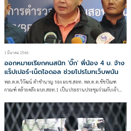
1 มีนาคม 2566
ออกหมายเรียกคนสนิท 'บิ๊ก' พี่น้อง 4 บ. จ้าง
แร็ปเปอร์-เน็ตไอดอล ช่วยโปรโมทเว็บพนัน
พล.ต.ต.วิวัฒน์ คําชํานาญ รอง ผบช.สอท. พล.ต.ต.ชัชปัณฑ
กาณฑ์ คล้ายคลึง ผบก.สอท.1 เป็นประธานประชุมร่วมกับเจ้า
หน้าที่ตำรวจสืบสวนสอบสวนอาชญากรรมทางเทคโนโลยี 1 เพื่อ
ติดตามความคืบหน้าการสืบสวนคดีเว็บพนันออนไลน์มาเก๊า 888