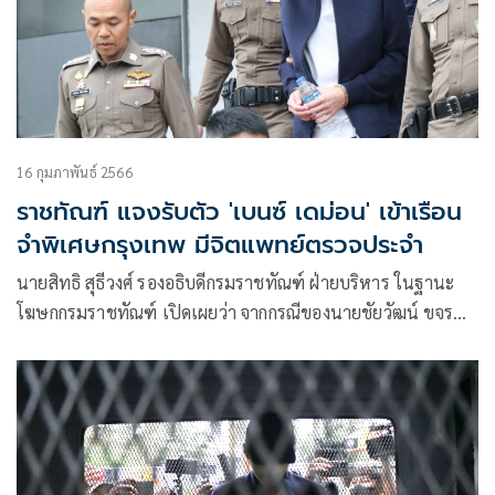
16 กุมภาพันธ์ 2566
ราชทัณฑ์ แจงรับตัว 'เบนซ์ เดม่อน' เข้าเรือน
จำพิเศษกรุงเทพ มีจิตแพทย์ตรวจประจำ
นายสิทธิ สุธีวงศ์ รองอธิบดีกรมราชทัณฑ์ ฝ่ายบริหาร ในฐานะ
โฆษกกรมราชทัณฑ์ เปิดเผยว่า จากกรณีของนายชัยวัฒน์ ขจร
บุญถาวร หรือ “เบนซ์ เดม่อน” กระทำความผิดในคดีร่วมกันเป็น
ผู้จัดให้มีการเล่น หรือทำอุบายล่อช่วยประกาศการโฆษณา