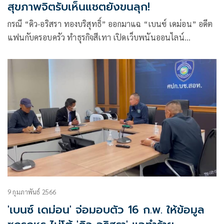
สุขภาพจิตรับเห็นแชตยังขนลุก!
กรณี “ดิว-อริสรา ทองบริสุทธิ์” ออกมาแฉ “เบนซ์ เดม่อน” อดีต
แฟนกับครอบครัว ทำธุรกิจสีเทา เปิดเว็บพนันออนไลน์
มาเก๊า888 จนร่ำรวย และล่าสุดได้เปิดภาพที่ถูกแฟนเก่าทำร้าย
ร่างกายหนัก จนกลายเป็นประเด็นช็อกในสังคม
9 กุมภาพันธ์ 2566
'เบนซ์ เดม่อน' จ่อมอบตัว 16 ก.พ. ให้ข้อมูล