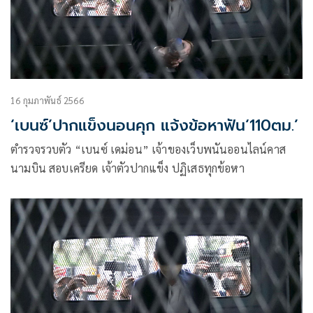
16 กุมภาพันธ์ 2566
‘เบนซ์’ปากแข็งนอนคุก แจ้งข้อหาฟัน‘110ตม.’
ตำรวจรวบตัว “เบนซ์ เดม่อน” เจ้าของเว็บพนันออนไลน์คาส
นามบิน สอบเครียด เจ้าตัวปากแข็ง ปฏิเสธทุกข้อหา