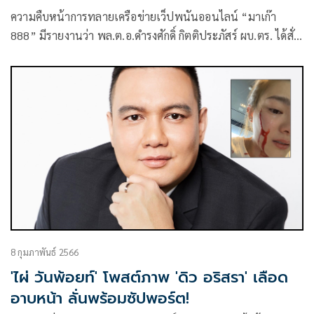
ความคืบหน้าการทลายเครือข่ายเว็ปพนันออนไลน์ “มาเก๊า
888” มีรายงานว่า พล.ต.อ.ดำรงศักดิ์ กิตติประภัสร์ ผบ.ตร. ได้สั่ง
การให้ พล.ต.ท.วรวัฒน์ วัฒน์นครบัญชา ผบช.สอท.
8 กุมภาพันธ์ 2566
'ไผ่ วันพ้อยท์' โพสต์ภาพ 'ดิว อริสรา' เลือด
อาบหน้า ลั่นพร้อมซัปพอร์ต!