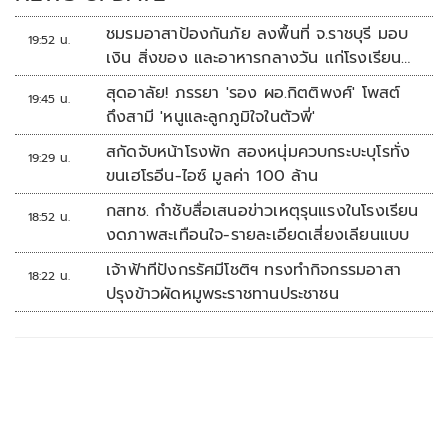
ชมรมอาสาป้องกันภัย ลงพื้นที่ จ.ราชบุรี มอบ
19:52 น.
เงิน สิ่งของ และอาหารกลางวัน แก่โรงเรียน
บ้านหนองน้ำใส
สุดอาลัย! ภรรยา 'รอง ผอ.กิตติพงศ์' โพสต์
19:45 น.
ถึงสามี 'หนูและลูกภูมิใจในตัวพี่'
สกัดจับหน้าโรงพัก สองหนุ่มควบกระบะบุโรทั่ง
19:29 น.
ขนเฮโรอีน-ไอซ์ มูลค่า 100 ล้าน
กสทช. กำชับสื่อเสนอข่าวเหตุรุนแรงในโรงเรียน
18:52 น.
งดภาพสะเทือนใจ-รายละเอียดเสี่ยงเลียนแบบ
เจ้าฟ้าทีปังกรรัศมีโชติฯ ทรงทำกิจกรรมอาสา
18:22 น.
ปรุงข้าวผัดหมูพระราชทานประชาชน